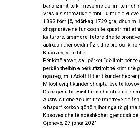
banalizimit të krimeve me qëllim të mohim
Vrasja sistematike e mbi 10 mijë civilëve
1392 fëmijë, ndërkaq 1739 gra; dhunimi i
shqiptarëve në funksion të spastrimit etn
kulturore, arsimore, fetare dhe të pronav
aplikuan gjenocidin fizik dhe biologjik në
Kosovës, si të tillë.
Për këtë arsye, sa i përket “qëllimit për të
përbën thelbin e përkufizimit të krimit të 
nga regjimi i Adolf Hitlerit kundër hebren
Milosheviqit kundër shqiptarëve të Kosovë
Duke qenë tërësisht me dhembjen e popullit
Aushvicit dhe zbulimit të tmerreve që fs
e hapur” kërkon që të njihet nga të gjitha 
Kosovës dhe të ndëshkohet gjenocidi që k
Gjenevë, 27 janar 2021