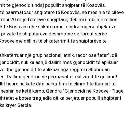
it të gjenocidit ndaj popullit shqiptar të Kosovës.
 të paarmatosur shqiptarë të Kosovës, në mesin e të cilëve
 mbi 20 mijë femrave shqiptare; dëbimi i mbi një milion
ik të Kosovës dhe shkatërrimi i qindra mijëra objekteve
e private të shqiptarëve dëshmojnë se forcat serbe
 Kosovë me qëllim të shkatërrimit të shqiptarëve të
 shkatërruar një grup nacional, etnik, racor ose fetar”, që
gjenocidit, nuk ka asnjë dallim mes gjenocidit të aplikuar
jve dhe gjenocidit të aplikuar nga regjimi i Sllobodan
s. Dallimi qëndron në përmasat e realizimit të qëllimit!
 hebre në këtë ditë përkujtimi të çlirimit të Kampit të
hiheshin në këtë kamp, Qendra “Gjenocidi në Kosovë- Plagë
shtetet e botës tragjedia që ka përjetuar populli shqiptar i
a kryer Serbia.