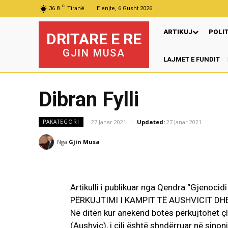
C
36.8
Tiranë
E enjte, 6 Gusht 2026
ARTIKUJ
POLI
DRITARE E RE
GJIN MUSA
LAJMET E FUNDIT
P
Dibran Fylli
27 Janar 2021
Updated:
27 Janar 2021
PAKATEGORI
Nga
Gjin Musa
Artikulli i publikuar nga Qendra “Gjenoci
PËRKUJTIMI I KAMPIT TË AUSHVICIT DH
Në ditën kur anekënd botës përkujtohet ç
(Aushvic), i cili është shndërruar në sinon