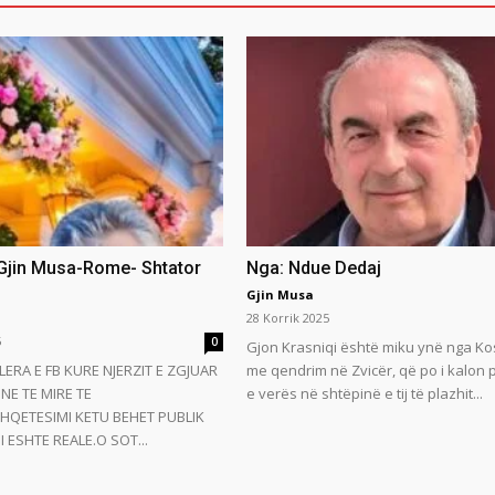
 Gjin Musa-Rome- Shtator
Nga: Ndue Dedaj
Gjin Musa
28 Korrik 2025
5
0
Gjon Krasniqi është miku ynë nga Ko
LERA E FB KURE NJERZIT E ZGJUAR
me qendrim në Zvicër, që po i kalon
NE TE MIRE TE
e verës në shtëpinë e tij të plazhit...
HQETESIMI KETU BEHET PUBLIK
 ESHTE REALE.O SOT...