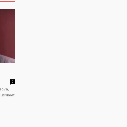
0
sova,
 pushimet