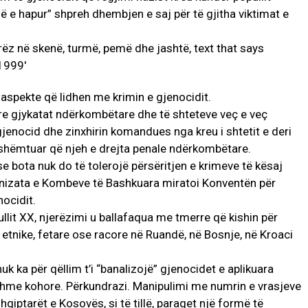
 e hapur” shpreh dhembjen e saj për të gjitha viktimat e
aspekte që lidhen me krimin e gjenocidit.
re gjykatat ndërkombëtare dhe të shteteve veç e veç
enocid dhe zinxhirin komandues nga kreu i shtetit e deri
 shëmtuar që njeh e drejta penale ndërkombëtare.
e bota nuk do të tolerojë përsëritjen e krimeve të kësaj
anizata e Kombeve të Bashkuara miratoi Konventën për
ocidit.
llit XX, njerëzimi u ballafaqua me tmerre që kishin për
etnike, fetare ose racore në Ruandë, në Bosnje, në Kroaci
uk ka për qëllim t’i “banalizojë” gjenocidet e aplikuara
shme kohore. Përkundrazi. Manipulimi me numrin e vrasjeve
hqiptarët e Kosovës, si të tillë, paraqet një formë të