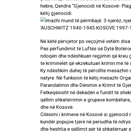
hebre, Qendra “Gjenocidi në Kosovë- Plagë
këtij gjenocidi.
Në këtë përvjetor po veçojmë vetëm disa 
Pas përfundimit të Luftës së Dytë Botëro
ndoqën dhe ndëshkuan regjimin që kreu gj
te kriminelët që ekzekutuan krimin më të
Ky ndëshkim duhej të përcillte mesazhin s
natyre. Në funksion të këtij mesazhi Org
Parandalimin dhe Dënimin e Krimit të Gjen
Fatkeqësisht në dekadën e fundit të sheku
qëllim shkatërrimin e grupeve kombëtare, 
dhe në Kosovë.
Cilësimi i krimeve në Kosovë si gjenocid n
kundër popujve tjerë në periudha të ndry
dhe heshtja e qëllimit për të shkatërruar s