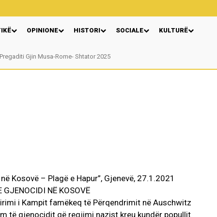
TIKË
OPINIONE
HISTORI
SOCIALE
KULTURË
regaditi Gjin Musa-Rome- Shtator 2025
Nga: Ndue Dedaj
di në Kosovë – Plagë e Hapur”, Gjenevë, 27.1.2021
E GJENOCIDI NË KOSOVË
lirimi i Kampit famëkeq të Përqendrimit në Auschwitz
im të gjenocidit që regjimi nazist kreu kundër popullit