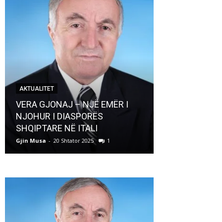
AKTUALITET
AKTUALITET
VERA GJONAJ – NJË EMËR I
NJOHUR I DIASPORËS
Pregaditi Gji
SHQIPTARE NË ITALI
Shtator 2025
Gjin Musa
-
20 Shtator 2025
1
Gjin Musa
-
8 Shtat