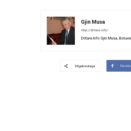
Gjin Musa
http://dritare.info/
Dritare.Info Gjin Musa, Botues
Faceb
Shpërndaje