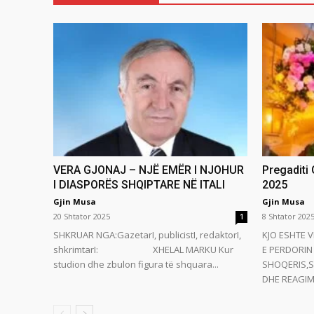
VERA GJONAJ – NJË EMËR I NJOHUR
Pregaditi
I DIASPORËS SHQIPTARE NË ITALI
2025
Gjin Musa
Gjin Musa
20 Shtator 2025
8 Shtator 202
1
SHKRUAR NGA:GazetarI, publicistI, redaktorI,
KJO ESHTE V
shkrimtarI: XHELAL MARKU Kur
E PERDORIN 
studion dhe zbulon figura të shquara...
SHOQERIS,S
DHE REAGIMI