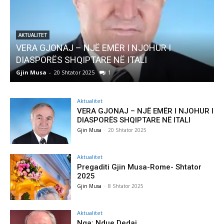
AKTUALITET
VERA GJONAJ – NJË EMËR I NJOHUR I
DIASPORËS SHQIPTARE NË ITALI
Gjin Musa
-
20 Shtator 2025
1
G
Aktualitet
VERA GJONAJ – NJË EMËR I NJOHUR I
DIASPORËS SHQIPTARE NË ITALI
Gjin Musa
-
20 Shtator 2025
Aktualitet
Pregaditi Gjin Musa-Rome- Shtator
2025
Gjin Musa
-
8 Shtator 2025
Aktualitet
Nga: Ndue Dedaj