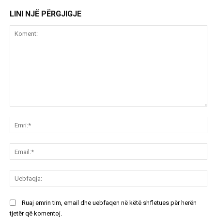
LINI NJË PËRGJIGJE
Koment:
Emr
Ema
Ue
Ruaj emrin tim, email dhe uebfaqen në këtë shfletues për herën
tjetër që komentoj.