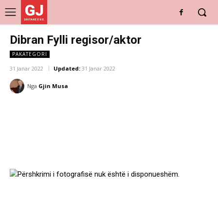
GJ
DRITARE E RE
Dibran Fylli regisor/aktor
PAKATEGORI
31 Janar 2022
Updated:
31 Janar 2022
Nga
Gjin Musa