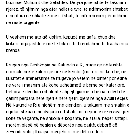
Luznisë, Muhurrit dhe Selishtës. Detyra jonë ishte të takonim
njerëz, të njihnim nga afër hallet e tyre, të ndihmonim shtabet
e ngritura në shkallë zone e fshati, të informonim për ndihmë
në raste urgjente…
U veshëm me ato që kishim, këpucë me qafa, xhup dhe
kokore nga jashtë e me të triko e të brendshme të trasha nga
brenda.
Rrugën nga Peshkopia në Katundin e Ri, rrugë që në kushte
normale nuk e kalon një orë në këmbë (me orë në këmbë, në
kushtet e atëhershme të rrugëve jo vetëm në dimër por edhe
në verë i masnim atë kohë udhëtimet) e bëmë për katër orë.
Dëbora e dendur i mbulonte shpejt gjurmët dhe na u desh të
çanim përpara herë njeri e herë tjetri, djersirë nga avulli i ecjes.
Në Katund të Ri u njohëm me gjendjen, u takuam me shtabin e
ngritur, shkuam në dyqanin e fshatit, në depon e rezervave për
kohë të veçantë, në shkolla e kopshte, në stalla, nëpër shtëpi,
morëm pjesë në heqjen e dëborës nga çatitë, dëborë që
zëvendësohej thuajse menjëherë me dëborë të re.