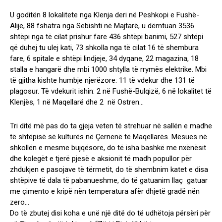
U goditën 8 lokalitete nga Klenja deri në Peshkopi e Fushë-
Alije, 88 fshatra nga Sebishti në Majtarë, u dëmtuan 3536
shtëpi nga të cilat prishur fare 436 shtëpi banimi, 527 shtëpi
që duhej tu ulej kati, 73 shkolla nga të cilat 16 të shembura
fare, 6 spitale e shtëpi lindjeje, 34 dyqane, 22 magazina, 18
stalla e hangarë dhe mbi 1000 shtylla të rrymës elektrike. Mbi
të gjitha kishte humbje njerëzore: 11 të vdekur dhe 131 të
plagosur. Të vdekurit ishin: 2 në Fushë-Bulqizë, 6 në lokalitet të
Klenjës, 1 në Maqellarë dhe 2 në Ostren…
Tri ditë më pas do ta gjeja veten të strehuar në sallën e madhe
të shtëpisë së kulturës në Çernenë të Maqellarës. Mësues në
shkollën e mesme bujqësore, do të isha bashkë me nxënësit
dhe kolegët e tjerë pjesë e aksionit të madh popullor për
zhdukjen e pasojave të tërmetit, do të shembnim katet e disa
shtëpive të dala të pabanueshme, do të gatuanim llaç gatuar
me çimento e kripë nën temperatura afër dhjetë gradë nën
zero…
Do të zbutej disi koha e unë një ditë do të udhëtoja përsëri për