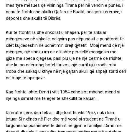
mes tyre mësues që vinin nga Tirana për në vendin e punës, i
ngriu të ftohti dhe akulli i Qafës së Buallit, poligoni i erërave, i
dëborës dhe akullit të Dibrës.
Kur të ftohtit ra dhe shkollat u rihapën, për të shkuar
mëngjeseve në shkollë, ndiqnim pas nëpunësit e punëtorët të
cilët kujdeseshin në udhëtimin drejt qytetit. Mbaj mend që një
mëngjes, një shoku im që e kishte përcjellë mëngjesin me
gjizë me speca djegëse, pasi piu ujë në një çezmë që rridhte
atje ku po ndërtohej hotel turizmi, një curril uji i rrodhi mbi
rroba dhe sakaq u kthye në një gajtan akulli që shpejt zbriti deri
në majë të opingave.
Kaq ftohtë ishte. Dimri i vitit 1954 edhe sot mbahet mend si
një nga dimrat më të egër të shekullit të kaluar…
Dimrat e tjerë, deri tek ai i dhjetorit të vitit 1967, nuk i kam
jetuar. Si nxënës në Fier dhe më vonë si student në Tiranë u
largohesha pushimeve të dimrit në gjirin e familjes. Dimri me