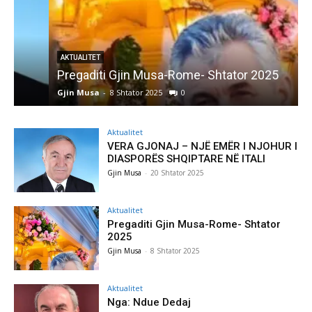
AKTUALITET
Pregaditi Gjin Musa-Rome- Shtator 2025
Gjin Musa
-
8 Shtator 2025
0
G
Aktualitet
VERA GJONAJ – NJË EMËR I NJOHUR I
DIASPORËS SHQIPTARE NË ITALI
Gjin Musa
-
20 Shtator 2025
Aktualitet
Pregaditi Gjin Musa-Rome- Shtator
2025
Gjin Musa
-
8 Shtator 2025
Aktualitet
Nga: Ndue Dedaj