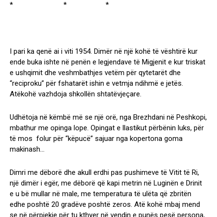
* * *
I pari ka qenë ai i viti 1954. Dimër në një kohë të vështirë kur
ende buka ishte në penën e legjendave të Migjenit e kur triskat
e ushqimit dhe veshmbathjes vetëm për qytetarët dhe
“reciproku” për fshatarët ishin e vetmja ndihmë e jetës.
Atëkohë vazhdoja shkollën shtatëvjeçare.
Udhëtoja në këmbë më se një orë, nga Brezhdani në Peshkopi,
mbathur me opinga lope. Opingat e llastikut përbënin luks, për
të mos folur për “këpucë” sajuar nga kopertona goma
makinash…
Dimri me dëborë dhe akull erdhi pas pushimeve të Vitit të Ri,
një dimër i egër, me dëborë që kapi metrin në Luginën e Drinit
e u bë mullar në male, me temperatura të ulëta që zbritën
edhe poshtë 20 gradëve poshtë zeros. Atë kohë mbaj mend
se në përpjekje për tu kthyer në vendin e punës pesë persona,