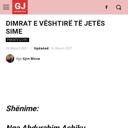
GJ
DRITARE E RE
DIMRAT E VËSHTIRË TË JETËS
SIME
PAKATEGORI
16 Shkurt 2021
Updated:
16 Shkurt 2021
Nga
Gjin Musa
Shënime: