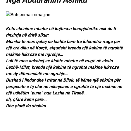
Nga Abdurahim Ashiku
Këto shënime mbetur në kujtesën kompjuterike nuk do ti
rinxirrja në dritë sikur:
Monika të mos qahej se kishte bërë tre kilometra rrugë për
një orë diku në Korçë, sigurisht brenda një kabine të ngrohtë
makine luksoze me ngrohje…
Luli të mos ankohej se kishte mbetur në rrugë në aksin
Lezhë-Milot, brenda një kabine të ngrohtë makine luksoze
me dy difernecialë me ngrohje…
Bushati i lindur dhe i rritur në Bllok, të bënte një shkrim për
peripecitë e tij ulur në ndenjësen e ngrohtë të një makine në
një udhëtim “pune” nga Lezha në Tiranë…
Eh, çfarë kemi parë…
Dhe çfarë do shohim…