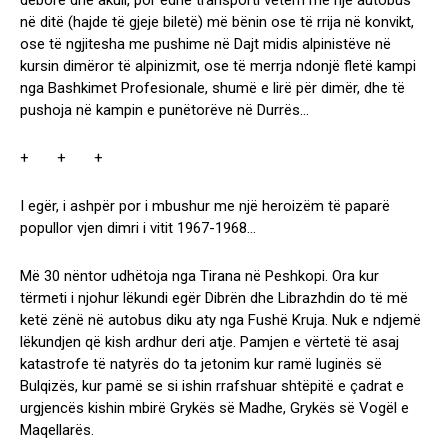
dëborë dhe akull, por edhe transporti vetëm me një autobus
në ditë (hajde të gjeje biletë) më bënin ose të rrija në konvikt,
ose të ngjitesha me pushime në Dajt midis alpinistëve në
kursin dimëror të alpinizmit, ose të merrja ndonjë fletë kampi
nga Bashkimet Profesionale, shumë e lirë për dimër, dhe të
pushoja në kampin e punëtorëve në Durrës…
+ + +
I egër, i ashpër por i mbushur me një heroizëm të paparë
popullor vjen dimri i vitit 1967-1968…
Më 30 nëntor udhëtoja nga Tirana në Peshkopi. Ora kur
tërmeti i njohur lëkundi egër Dibrën dhe Librazhdin do të më
ketë zënë në autobus diku aty nga Fushë Kruja. Nuk e ndjemë
lëkundjen që kish ardhur deri atje. Pamjen e vërtetë të asaj
katastrofe të natyrës do ta jetonim kur ramë luginës së
Bulqizës, kur pamë se si ishin rrafshuar shtëpitë e çadrat e
urgjencës kishin mbirë Grykës së Madhe, Grykës së Vogël e
Maqellarës.