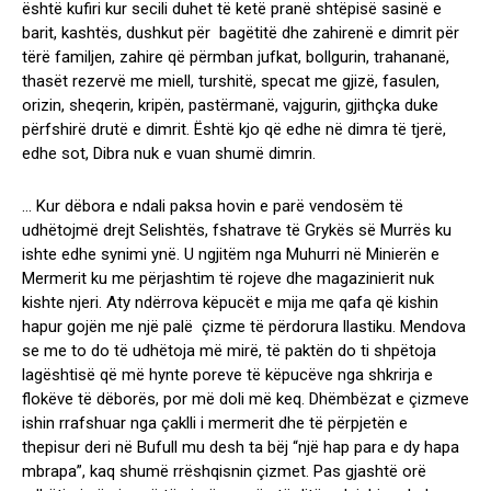
është kufiri kur secili duhet të ketë pranë shtëpisë sasinë e
barit, kashtës, dushkut për bagëtitë dhe zahirenë e dimrit për
tërë familjen, zahire që përmban jufkat, bollgurin, trahananë,
thasët rezervë me miell, turshitë, specat me gjizë, fasulen,
orizin, sheqerin, kripën, pastërmanë, vajgurin, gjithçka duke
përfshirë drutë e dimrit. Është kjo që edhe në dimra të tjerë,
edhe sot, Dibra nuk e vuan shumë dimrin.
… Kur dëbora e ndali paksa hovin e parë vendosëm të
udhëtojmë drejt Selishtës, fshatrave të Grykës së Murrës ku
ishte edhe synimi ynë. U ngjitëm nga Muhurri në Minierën e
Mermerit ku me përjashtim të rojeve dhe magazinierit nuk
kishte njeri. Aty ndërrova këpucët e mija me qafa që kishin
hapur gojën me një palë çizme të përdorura llastiku. Mendova
se me to do të udhëtoja më mirë, të paktën do ti shpëtoja
lagështisë që më hynte poreve të këpucëve nga shkrirja e
flokëve të dëborës, por më doli më keq. Dhëmbëzat e çizmeve
ishin rrafshuar nga çaklli i mermerit dhe të përpjetën e
thepisur deri në Bufull mu desh ta bëj “një hap para e dy hapa
mbrapa”, kaq shumë rrëshqisnin çizmet. Pas gjashtë orë