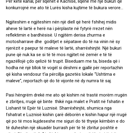
Për këtë kanal, për liqenet e Kacnisë, liqene me një bukuri që
konkurrojnë me ato të Lurës kisha kujtime të bukura verore…
Ngjiteshim e ngjiteshim nën një diell që herë fshihej midis
aheve të lartë e herë na i përplaste në fytyrë rrezet nën
reflektimin e bardhësisë. U ngjitëm derisa zhurma e
motosharrave dhe goditjet e sëpatave do të na vinin në sy
njerëzit e paepur të maleve të lartë, sharrëxhinjtë. Një bukuri
pune që nuk ka se si të të mos ngjitet në zemër e të të
ngazëllojë çdo qelizë të trupit. Biseduam me ta, biseda që i
hodha në një bllok të vogël si dëshmi e gjallë për reportazhin
që kisha vendosur t’ia përcillja gazetës lokale “Ushtima e
maleve”, reportazh që do të vijonte në dy numra të saj.
Pasi hëngrëm drekë me ato që kishim në trastë morëm rrugën
e zbritjes, rrugë që binte thikë nga malet e Pratit në fshatin e
Lishanit të Epër të Luznisë. Sharrëxhinjtë, shumica nga
fshatrat e Luznisë kishin çarë dëborën e kishin hapur një rrugë
që po të mos kujdeseshe me siguri do të thyeje këmbën e do
të duheshin një skuadër burrash për të të zbritur poshtë e