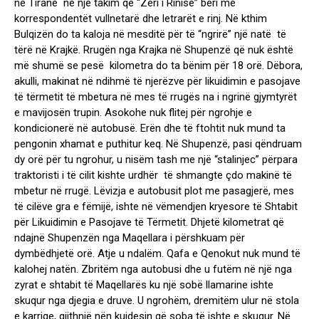
në Tiranë në një takim që “Zëri i Rinisë” bëri me
korrespondentët vullnetarë dhe letrarët e rinj. Në kthim
Bulqizën do ta kaloja në mesditë për të “ngrirë” një natë të
tërë në Krajkë. Rrugën nga Krajka në Shupenzë që nuk është
më shumë se pesë kilometra do ta bënim për 18 orë. Dëbora,
akulli, makinat në ndihmë të njerëzve për likuidimin e pasojave
të tërmetit të mbetura në mes të rrugës na i ngrinë gjymtyrët
e mavijosën trupin. Asokohe nuk flitej për ngrohje e
kondicionerë në autobusë. Erën dhe të ftohtit nuk mund ta
pengonin xhamat e puthitur keq. Në Shupenzë, pasi qëndruam
dy orë për tu ngrohur, u nisëm tash me një “stalinjec” përpara
traktoristi i të cilit kishte urdhër të shmangte çdo makinë të
mbetur në rrugë. Lëvizja e autobusit plot me pasagjerë, mes
të cilëve gra e fëmijë, ishte në vëmendjen kryesore të Shtabit
për Likuidimin e Pasojave të Tërmetit. Dhjetë kilometrat që
ndajnë Shupenzën nga Maqellara i përshkuam për
dymbëdhjetë orë. Atje u ndalëm. Qafa e Qenokut nuk mund të
kalohej natën. Zbritëm nga autobusi dhe u futëm në një nga
zyrat e shtabit të Maqellarës ku një sobë llamarine ishte
skuqur nga djegia e druve. U ngrohëm, dremitëm ulur në stola
e karrige, gjithnjë nën kujdesin që soba të ishte e skuqur. Në