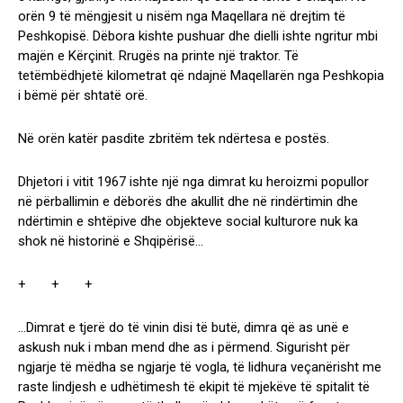
orën 9 të mëngjesit u nisëm nga Maqellara në drejtim të
Peshkopisë. Dëbora kishte pushuar dhe dielli ishte ngritur mbi
majën e Kërçinit. Rrugës na printe një traktor. Të
tetëmbëdhjetë kilometrat që ndajnë Maqellarën nga Peshkopia
i bëmë për shtatë orë.
Në orën katër pasdite zbritëm tek ndërtesa e postës.
Dhjetori i vitit 1967 ishte një nga dimrat ku heroizmi popullor
në përballimin e dëborës dhe akullit dhe në rindërtimin dhe
ndërtimin e shtëpive dhe objekteve social kulturore nuk ka
shok në historinë e Shqipërisë…
+ + +
…Dimrat e tjerë do të vinin disi të butë, dimra që as unë e
askush nuk i mban mend dhe as i përmend. Sigurisht për
ngjarje të mëdha se ngjarje të vogla, të lidhura veçanërisht me
raste lindjesh e udhëtimesh të ekipit të mjekëve të spitalit të