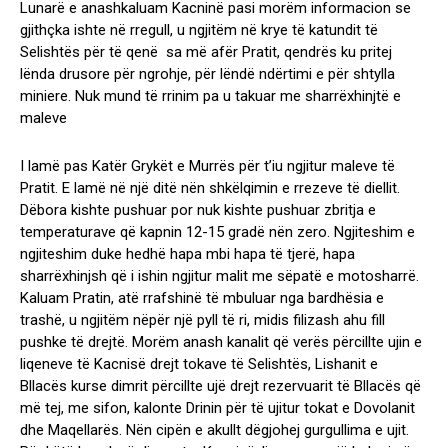
Lunarë e anashkaluam Kacninë pasi morëm informacion se
gjithçka ishte në rregull, u ngjitëm në krye të katundit të
Selishtës për të qenë sa më afër Pratit, qendrës ku pritej
lënda drusore për ngrohje, për lëndë ndërtimi e për shtylla
miniere. Nuk mund të rrinim pa u takuar me sharrëxhinjtë e
maleve
I lamë pas Katër Grykët e Murrës për t’iu ngjitur maleve të
Pratit. E lamë në një ditë nën shkëlqimin e rrezeve të diellit.
Dëbora kishte pushuar por nuk kishte pushuar zbritja e
temperaturave që kapnin 12-15 gradë nën zero. Ngjiteshim e
ngjiteshim duke hedhë hapa mbi hapa të tjerë, hapa
sharrëxhinjsh që i ishin ngjitur malit me sëpatë e motosharrë.
Kaluam Pratin, atë rrafshinë të mbuluar nga bardhësia e
trashë, u ngjitëm nëpër një pyll të ri, midis filizash ahu fill
pushke të drejtë. Morëm anash kanalit që verës përcillte ujin e
liqeneve të Kacnisë drejt tokave të Selishtës, Lishanit e
Bllacës kurse dimrit përcillte ujë drejt rezervuarit të Bllacës që
më tej, me sifon, kalonte Drinin për të ujitur tokat e Dovolanit
dhe Maqellarës. Nën cipën e akullt dëgjohej gurgullima e ujit.