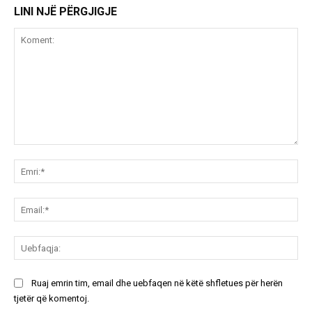
LINI NJË PËRGJIGJE
Koment:
Emr
Ema
Ue
Ruaj emrin tim, email dhe uebfaqen në këtë shfletues për herën
tjetër që komentoj.