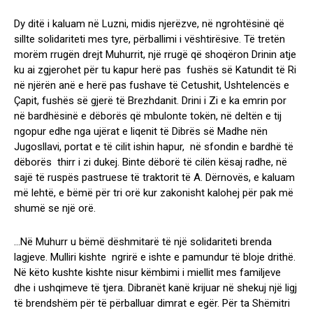
Dy ditë i kaluam në Luzni, midis njerëzve, në ngrohtësinë që
sillte solidariteti mes tyre, përballimi i vështirësive. Të tretën
morëm rrugën drejt Muhurrit, një rrugë që shoqëron Drinin atje
ku ai zgjerohet për tu kapur herë pas fushës së Katundit të Ri
në njërën anë e herë pas fushave të Cetushit, Ushtelencës e
Çapit, fushës së gjerë të Brezhdanit. Drini i Zi e ka emrin por
në bardhësinë e dëborës që mbulonte tokën, në deltën e tij
ngopur edhe nga ujërat e liqenit të Dibrës së Madhe nën
Jugosllavi, portat e të cilit ishin hapur, në sfondin e bardhë të
dëborës thirr i zi dukej. Binte dëborë të cilën kësaj radhe, në
sajë të ruspës pastruese të traktorit të A. Dërnovës, e kaluam
më lehtë, e bëmë për tri orë kur zakonisht kalohej për pak më
shumë se një orë.
…Në Muhurr u bëmë dëshmitarë të një solidariteti brenda
lagjeve. Mulliri kishte ngrirë e ishte e pamundur të bloje drithë.
Në këto kushte kishte nisur këmbimi i miellit mes familjeve
dhe i ushqimeve të tjera. Dibranët kanë krijuar në shekuj një ligj
të brendshëm për të përballuar dimrat e egër. Për ta Shëmitri