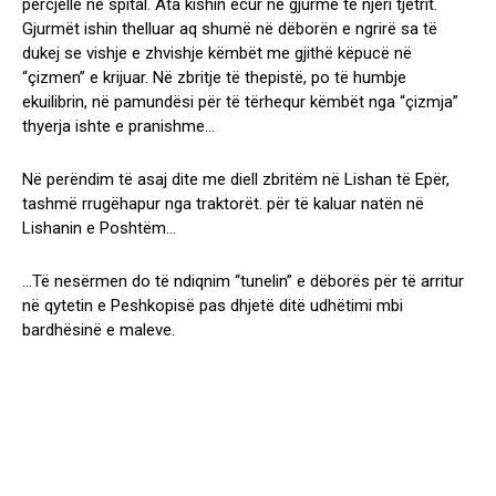
përcjellë në spital. Ata kishin ecur në gjurmë të njeri tjetrit.
Gjurmët ishin thelluar aq shumë në dëborën e ngrirë sa të
dukej se vishje e zhvishje këmbët me gjithë këpucë në
“çizmen” e krijuar. Në zbritje të thepistë, po të humbje
ekuilibrin, në pamundësi për të tërhequr këmbët nga “çizmja”
thyerja ishte e pranishme…
Në perëndim të asaj dite me diell zbritëm në Lishan të Epër,
tashmë rrugëhapur nga traktorët. për të kaluar natën në
Lishanin e Poshtëm…
…Të nesërmen do të ndiqnim “tunelin” e dëborës për të arritur
në qytetin e Peshkopisë pas dhjetë ditë udhëtimi mbi
bardhësinë e maleve.