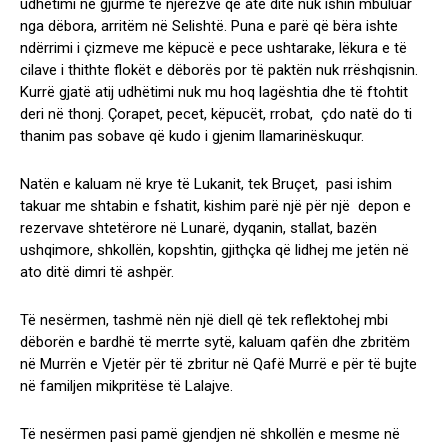
udhëtimi në gjurmë të njerëzve që atë ditë nuk ishin mbuluar
nga dëbora, arritëm në Selishtë. Puna e parë që bëra ishte
ndërrimi i çizmeve me këpucë e pece ushtarake, lëkura e të
cilave i thithte flokët e dëborës por të paktën nuk rrëshqisnin.
Kurrë gjatë atij udhëtimi nuk mu hoq lagështia dhe të ftohtit
deri në thonj. Çorapet, pecet, këpucët, rrobat, çdo natë do ti
thanim pas sobave që kudo i gjenim llamarinëskuqur.
Natën e kaluam në krye të Lukanit, tek Bruçet, pasi ishim
takuar me shtabin e fshatit, kishim parë një për një depon e
rezervave shtetërore në Lunarë, dyqanin, stallat, bazën
ushqimore, shkollën, kopshtin, gjithçka që lidhej me jetën në
ato ditë dimri të ashpër.
Të nesërmen, tashmë nën një diell që tek reflektohej mbi
dëborën e bardhë të merrte sytë, kaluam qafën dhe zbritëm
në Murrën e Vjetër për të zbritur në Qafë Murrë e për të bujte
në familjen mikpritëse të Lalajve.
Të nesërmen pasi pamë gjendjen në shkollën e mesme në