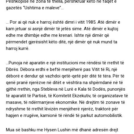
Peshkopisë në zona të thella, përshkruar këto në faqet e
gazetës “Ushtima e maleve”…
… Por ai që nuk e harroj është dimri i vitit 1985. Atë dimër e
kam jetuar si asnjë dimër të jetës sime. Atë dimër e kujtoj
edhe me dhimbje edhe me krenari. Ishte një dimër që
përmendet gjerësisht këto ditë, një dimër që nuk mund ta
harroj kurrë.
…Punoja në aparatin e një institucioni me rëndësi të rrethit të
Dibrës. Dëbora erdhi e beftë menjëherë pas Vitit të Ri, një
dëborë e dendur që vazhdoi qetë-qetë për ditë të tëra. Për të
qenë pranë njerëzve në ditët e vështira na shpërndanë në të
gjithë rrethin, nga Stebleva në Lurë e Kala të Dodës, punonjës
të aparatit të Partisë, të Komitetit Ekzekutiv, të organizatave të
masave, të ndërmarrjeve ekonomike. Në drejtim të zonave të
ndryshme të rrethit lëvizën menjëherë njerëz, traktorë për
hapjen e rrugëve, kamionë të rëndë të parkut automobilistik.
Mua së bashku me Hysen Lushin më dhanë adresën drejt