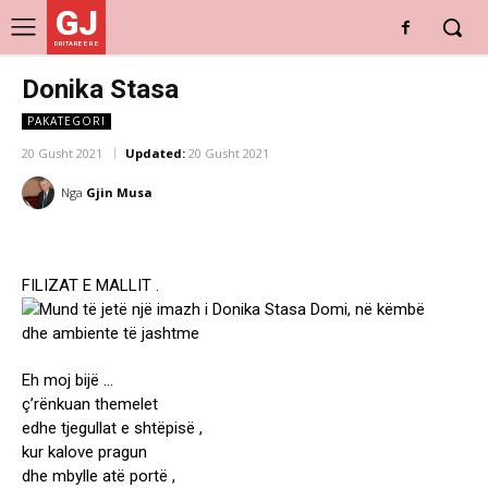
GJ
DRITARE E RE
Donika Stasa
PAKATEGORI
20 Gusht 2021
Updated:
20 Gusht 2021
Nga
Gjin Musa
FILIZAT E MALLIT .
Eh moj bijë …
ç’rënkuan themelet
edhe tjegullat e shtëpisë ,
kur kalove pragun
dhe mbylle atë portë ,