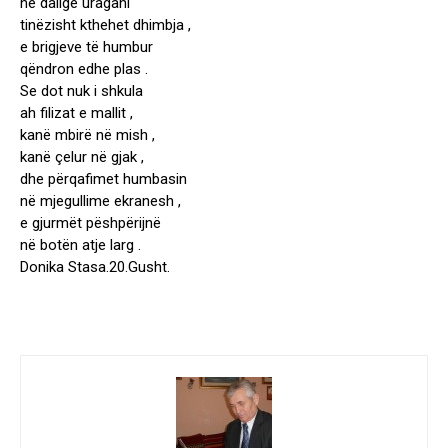
në dallgë uragani
tinëzisht kthehet dhimbja ,
e brigjeve të humbur
qëndron edhe plas .
Se dot nuk i shkula
ah filizat e mallit ,
kanë mbirë në mish ,
kanë çelur në gjak ,
dhe përqafimet humbasin
në mjegullime ekranesh ,
e gjurmët pëshpërijnë
në botën atje larg .
Donika Stasa.20.Gusht.