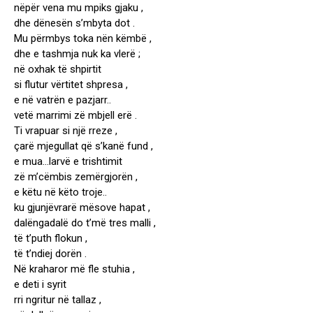
nëpër vena mu mpiks gjaku ,
dhe dënesën s’mbyta dot .
Mu përmbys toka nën këmbë ,
dhe e tashmja nuk ka vlerë ;
në oxhak të shpirtit
si flutur vërtitet shpresa ,
e në vatrën e pazjarr..
vetë marrimi zë mbjell erë .
Ti vrapuar si një rreze ,
çarë mjegullat që s’kanë fund ,
e mua…larvë e trishtimit
zë m’cëmbis zemërgjorën ,
e këtu në këto troje..
ku gjunjëvrarë mësove hapat ,
dalëngadalë do t’më tres malli ,
të t’puth flokun ,
të t’ndiej dorën .
Në kraharor më fle stuhia ,
e deti i syrit
rri ngritur në tallaz ,