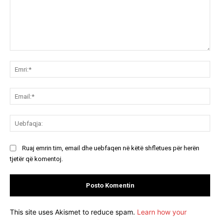
Koment:
Emr
Ema
Ue
Ruaj emrin tim, email dhe uebfaqen në këtë shfletues për herën
tjetër që komentoj.
This site uses Akismet to reduce spam.
Learn how your