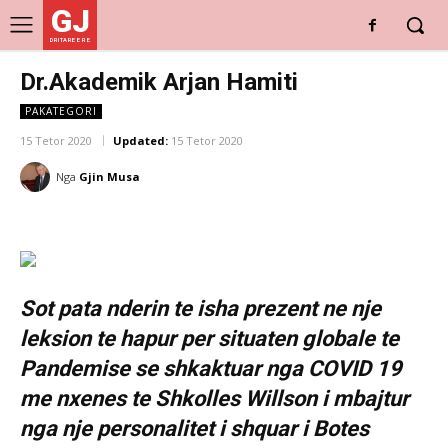
GJ
DRITARE E RE
Dr.Akademik Arjan Hamiti
PAKATEGORI
15 Tetor 2020
Updated:
15 Tetor 2020
Nga
Gjin Musa
Sot pata nderin te isha prezent ne nje
leksion te hapur per situaten globale te
Pandemise se shkaktuar nga COVID 19
me nxenes te Shkolles Willson i mbajtur
nga nje personalitet i shquar i Botes