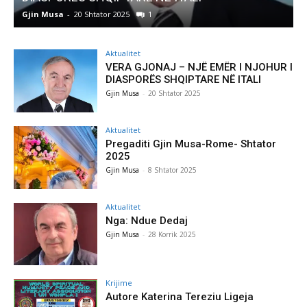
Gjin Musa
-
8 Shtator 2025
0
Aktualitet
VERA GJONAJ – NJË EMËR I NJOHUR I
DIASPORËS SHQIPTARE NË ITALI
Gjin Musa
-
20 Shtator 2025
Aktualitet
Pregaditi Gjin Musa-Rome- Shtator
2025
Gjin Musa
-
8 Shtator 2025
Aktualitet
Nga: Ndue Dedaj
Gjin Musa
-
28 Korrik 2025
Krijime
Autore Katerina Tereziu Ligeja