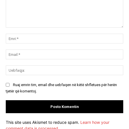
Koment:
Emr
Ema
Ue
Ruaj emrin tim, email dhe uebfaqen në këtë shfletues për herën
tjetër që komentoj.
This site uses Akismet to reduce spam.
Learn how your
comment data is processed.