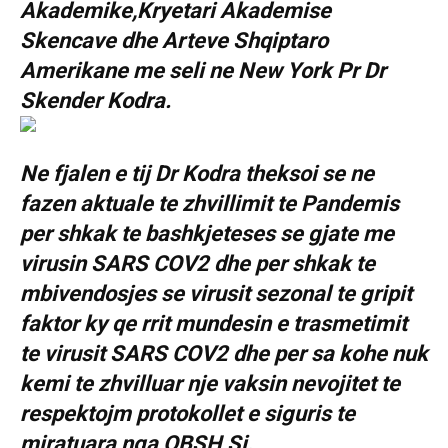
Akademike,Kryetari Akademise
Skencave dhe Arteve Shqiptaro
Amerikane me seli ne New York Pr Dr
Skender Kodra.
Ne fjalen e tij Dr Kodra theksoi se ne
fazen aktuale te zhvillimit te Pandemis
per shkak te bashkjeteses se gjate me
virusin SARS COV2 dhe per shkak te
mbivendosjes se virusit sezonal te gripit
faktor ky qe rrit mundesin e trasmetimit
te virusit SARS COV2 dhe per sa kohe nuk
kemi te zhvilluar nje vaksin nevojitet te
respektojm protokollet e siguris te
miratuara nga OBSH Si.