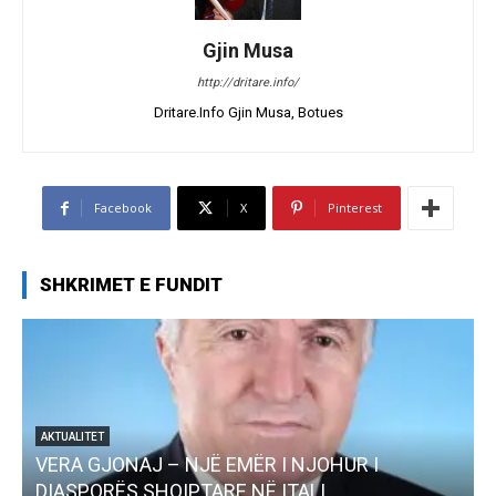
Gjin Musa
http://dritare.info/
Dritare.Info Gjin Musa, Botues
Facebook
X
Pinterest
SHKRIMET E FUNDIT
I NJOHUR I
AKTUALITET
ITALI
Pregaditi Gjin Musa-Rome- Shta