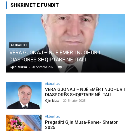
SHKRIMET E FUNDIT
R I
AKTUALITET
Pregaditi Gjin Musa-Rome- Shtator 2025
Gjin Musa
-
8 Shtator 2025
0
Aktualitet
VERA GJONAJ – NJË EMËR I NJOHUR I
DIASPORËS SHQIPTARE NË ITALI
Gjin Musa
-
20 Shtator 2025
Aktualitet
Pregaditi Gjin Musa-Rome- Shtator
2025