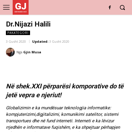
GJ
DRITARE E RE
Dr.Nijazi Halili
PAKATEGORI
3 Gusht 2020
Updated:
3 Gusht 2020
Nga
Gjin Musa
Në shek.XXI përparësi komporative do të
jetë vepra e njeriut!
Globalizimin e ka mundësuar teknologjia informatike:
kompjuterizimi,digjitalizimi, komunikimi satelitor, sistemi
transportues dhe në fund interneti. Interneti e ka lëvizur
rrjedhën e informatave fuqishëm, e ka shpejtuar përhapjen