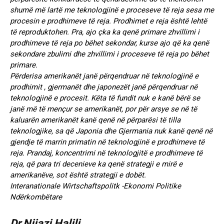
shumë më lartë me teknologjinë e proceseve të reja sesa me
procesin e prodhimeve të reja. Prodhimet e reja është lehtë
të reproduktohen. Pra, ajo çka ka qenë primare zhvillimi i
prodhimeve të reja po bëhet sekondar, kurse ajo që ka qenë
sekondare zbulimi dhe zhvillimi i proceseve të reja po bëhet
primare.
Përderisa amerikanët janë përqendruar në teknologjinë e
prodhimit , gjermanët dhe japonezët janë përqendruar në
teknologjinë e procesit. Këta të fundit nuk e kanë bërë se
janë më të mençur se amerikanët, por për arsye se në të
kaluarën amerikanët kanë qenë në përparësi të tilla
teknologjike, sa që Japonia dhe Gjermania nuk kanë qenë në
gjendje të marrin primatin në teknologjinë e prodhimeve të
reja. Prandaj, koncentrimi në teknologjitë e prodhimeve të
reja, që para tri decenieve ka qenë strategji e mirë e
amerikanëve, sot është strategji e dobët.
Interanationale Wirtschaftspolitk -Ekonomi Politike
Ndërkombëtare
Dr.Nijazi Halili