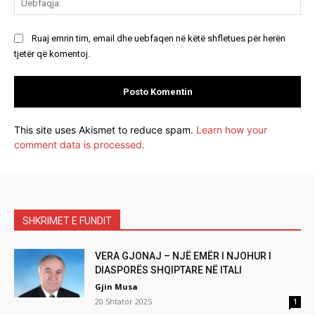
Ruaj emrin tim, email dhe uebfaqen në këtë shfletues për herën
tjetër që komentoj.
This site uses Akismet to reduce spam.
Learn how your
comment data is processed.
SHKRIMET E FUNDIT
VERA GJONAJ – NJË EMËR I NJOHUR I
DIASPORËS SHQIPTARE NË ITALI
Gjin Musa
20 Shtator 2025
1