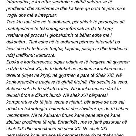
informative, e ka rritur veprimin e gjithë sektorëve të
prodhimit dhe shërbimeve dhe ka bërë që bota të jetë më e
vogël dhe më e integruar.
Terë kjo tani dhe në të ardhmen, për shkak të përsosjes së
mëtutjeshme të teknologjisë informative, do të krijoj
rrethana që procesi i globalizimit të bëhet edhe më i
dukshëm . Tani edhe në të ardhmen përmes internetit po
lëviz dhe do të lëvizë tregtia, kapitali, paraja si dhe tendenca
ndaj unifikimit kulturorë.
Epoka e konkurrencës, sipas ndarjeve të tregjeve në gjysmën
e dytë të shek.XX, do të kalohet në epokën e konkurrencës
direkte (kryet në krye), në gjysmën e parë të Shek.XXI. Në
konkurrencën e tregjeve të gjithë fitojnë. Për secilin ka vend.
Askush nuk do të shkatërrohet. Në konkurrencën direkte
dikush fiton e dikush humb. Në shek.XXI përparësi
komporative do të jetë vepra e njeriut, për arsye se pas saj
qëndron teknologjia, hulumtimi dhe zhvillimi, që do të bëhen
vendimtare. Në të kaluarën fitues kanë qenë ata që kanë
zbuluar prodhime të reja. Britanikët , me to janë pasuruar në
shek.XIX dhe amerikanët në shek.XX. Në shek.XXI
përparësitë konkurruese të qëndrueshme do të theksohen