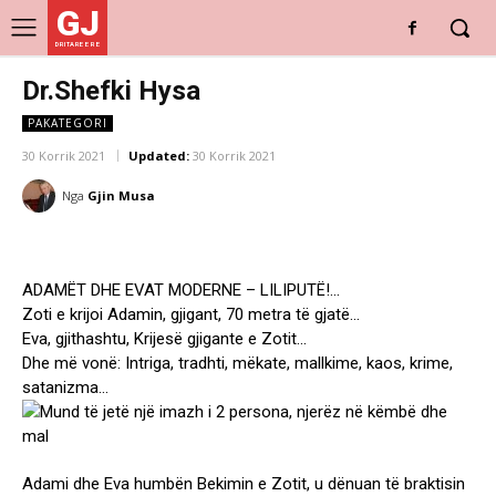
GJ
DRITARE E RE
Dr.Shefki Hysa
PAKATEGORI
30 Korrik 2021
Updated:
30 Korrik 2021
Nga
Gjin Musa
ADAMËT DHE EVAT MODERNE – LILIPUTË!…
Zoti e krijoi Adamin, gjigant, 70 metra të gjatë…
Eva, gjithashtu, Krijesë gjigante e Zotit…
Dhe më vonë: Intriga, tradhti, mëkate, mallkime, kaos, krime,
satanizma…
Adami dhe Eva humbën Bekimin e Zotit, u dënuan të braktisin