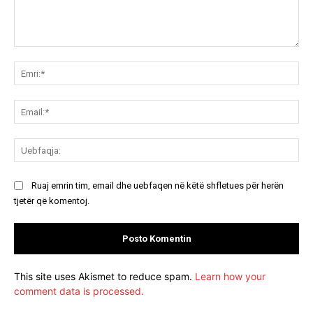
Koment:
Emr
Ema
Ue
Ruaj emrin tim, email dhe uebfaqen në këtë shfletues për herën
tjetër që komentoj.
This site uses Akismet to reduce spam.
Learn how your
comment data is processed.