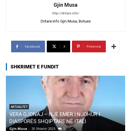
Gjin Musa
http://dritare.info/
Dritare.Info Gjin Musa, Botues
Facebook
X
Pinterest
SHKRIMET E FUNDIT
AKTUALITET
VERA GJONAJ – NJË EMËR I NJOHUR I
DIASPORËS SHQIPTARE NË ITALI
Gjin Musa
-
20 Shtator 2025
1
G