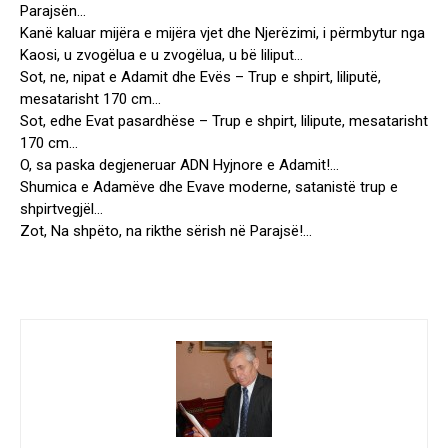
Parajsën…
Kanë kaluar mijëra e mijëra vjet dhe Njerëzimi, i përmbytur nga
Kaosi, u zvogëlua e u zvogëlua, u bë liliput…
Sot, ne, nipat e Adamit dhe Evës – Trup e shpirt, liliputë,
mesatarisht 170 cm…
Sot, edhe Evat pasardhëse – Trup e shpirt, lilipute, mesatarisht
170 cm…
O, sa paska degjeneruar ADN Hyjnore e Adamit!…
Shumica e Adamëve dhe Evave moderne, satanistë trup e
shpirtvegjël…
Zot, Na shpëto, na rikthe sërish në Parajsë!…