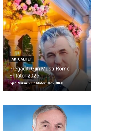
AKTUALITET
AKTUALITET
Pregaditi Gjin Musa-Rome-
Shtator 2025
Nga: Ndue Ded
Gjin Musa
-
8 Shtator 2025
0
Gjin Musa
-
28 Korr