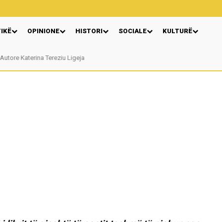
TIKË
OPINIONE
HISTORI
SOCIALE
KULTURË
Autore Katerina Tereziu Ligeja