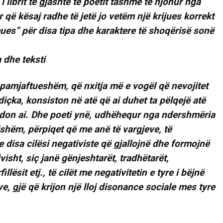
 i librit të gjashtë të poetit tashmë të njohur nga
ur që kësaj radhe të jetë jo vetëm një krijues korrekt
ues” për disa tipa dhe karaktere të shoqërisë sonë
ë pamjaftueshëm, që nxitja më e vogël që nevojitet
AKTUALITET
diçka, konsiston në atë që ai duhet ta pëlqejë atë
VERA GJONAJ – NJË EMËR I
mendon ai. Dhe poeti ynë, udhëhequr nga ndershmëria
NJOHUR I DIASPORËS
ndshëm, përpiqet që me anë të vargjeve, të
SHQIPTARE NË ITALI
Gjin Musa
-
20 Shtator 2025
1
disa cilësi negativiste që gjallojnë dhe formojnë
visht, siç janë gënjeshtarët, tradhëtarët,
lësit etj., të cilët me negativitetin e tyre i bëjnë
e, gjë që krijon një lloj disonance sociale mes tyre