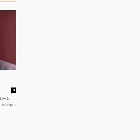
0
sova,
 pushimet