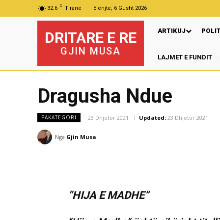
C
32.6
Tiranë
E enjte, 6 Gusht 2026
ARTIKUJ
POLI
DRITARE E RE
GJIN MUSA
LAJMET E FUNDIT
Dragusha Ndue
23 Dhjetor 2021
Updated:
23 Dhjetor 2021
PAKATEGORI
Nga
Gjin Musa
“HIJA E MADHE”