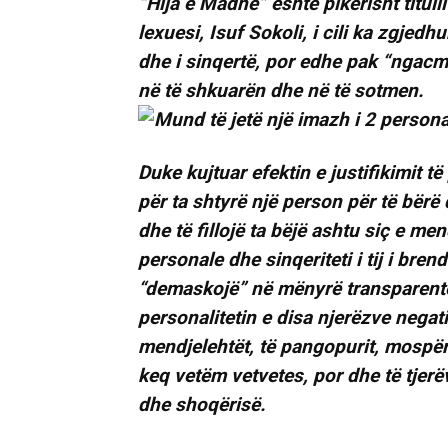
“Hija e Madhe” është pikërisht titulli
lexuesi, Isuf Sokoli, i cili ka zgjedh
dhe i sinqertë, por edhe pak “ngacm
në të shkuarën dhe në të sotmen.
Duke kujtuar efektin e justifikimit t
për ta shtyrë një person për të bërë 
dhe të fillojë ta bëjë ashtu siç e 
personale dhe sinqeriteti i tij i bre
“demaskojë” në mënyrë transparente 
personalitetin e disa njerëzve negati
mendjelehtët, të pangopurit, mospërfil
keq vetëm vetvetes, por dhe të tjerëv
dhe shoqërisë.