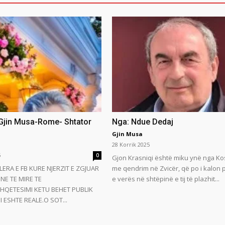
 Gjin Musa-Rome- Shtator
Nga: Ndue Dedaj
Gjin Musa
28 Korrik 2025
5
0
Gjon Krasniqi është miku ynë nga Ko
LERA E FB KURE NJERZIT E ZGJUAR
me qendrim në Zvicër, që po i kalon
NE TE MIRE TE
e verës në shtëpinë e tij të plazhit...
HQETESIMI KETU BEHET PUBLIK
 ESHTE REALE.O SOT...