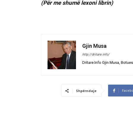
(Për me shumë lexoni librin)
Gjin Musa
http://dritare.info/
Dritare.Info Gjin Musa, Botues
Faceb
Shpërndaje