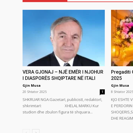
VERA GJONAJ – NJË EMËR I NJOHUR
Pregaditi
I DIASPORËS SHQIPTARE NË ITALI
2025
Gjin Musa
Gjin Musa
20 Shtator 2025
8 Shtator 202
1
SHKRUAR NGA:GazetarI, publicistI, redaktorI,
KJO ESHTE V
shkrimtarI: XHELAL MARKU Kur
E PERDORIN 
studion dhe zbulon figura të shquara...
SHOQERIS,S
DHE REAGIMI