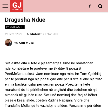
GJ
DRITARE E RE
Dragusha Ndue
PAKATEGORI
19 Tetor 2020
Updated:
19 Tetor 2020
Nga
Gjin Musa
Sot është dita e tetë e pjesëmarrjes sime në maratonën
ndërkombëtare të poetëve me 8- ditë- 8 poezi #
PeetMeNotLeake#. Jam nominuar nga miku im Tom Gjokhilaj
për të postuar nga një poezi çdo ditë për 8 ditë si dhe një foto
e imja bashkëngjitur për secilën poezi. Poezitë në këtë
maratonë do të përkthehen në anglisht dhe botohen në një
almanak në gjuhën ruse. Sot unë nominoj dhe ftoj të bëhet
pjesë e kësaj sfide, poeten Rudina Papajani, Vlorë dhe
Trandafile Molla, që të vazhdojnë sfiden. Poezia ime për ditën