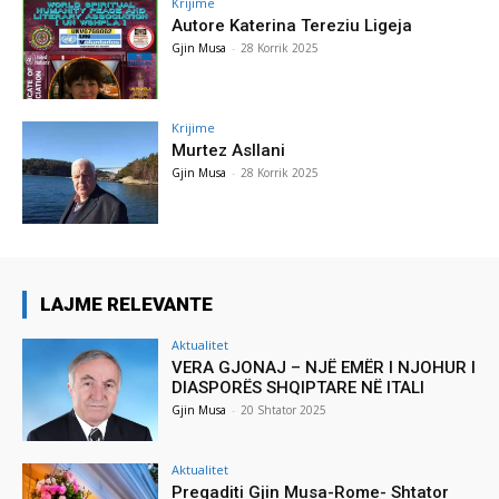
Krijime
Autore Katerina Tereziu Ligeja
Gjin Musa
-
28 Korrik 2025
Krijime
Murtez Asllani
Gjin Musa
-
28 Korrik 2025
LAJME RELEVANTE
Aktualitet
VERA GJONAJ – NJË EMËR I NJOHUR I
DIASPORËS SHQIPTARE NË ITALI
Gjin Musa
-
20 Shtator 2025
Aktualitet
Pregaditi Gjin Musa-Rome- Shtator