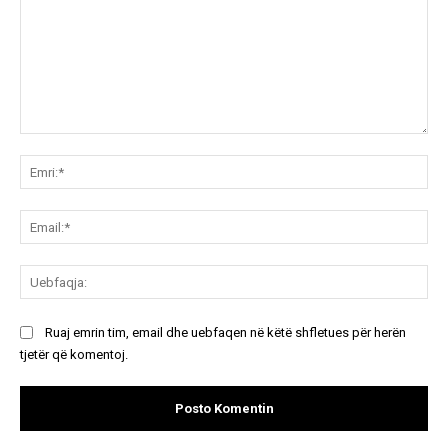
Koment:
Emr
Ema
Ue
Ruaj emrin tim, email dhe uebfaqen në këtë shfletues për herën
tjetër që komentoj.