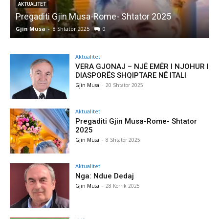
AKTUALITET
Pregaditi Gjin Musa-Rome- Shtator 2025
Gjin Musa
-
8 Shtator 2025
0
G
Aktualitet
VERA GJONAJ – NJË EMËR I NJOHUR I
DIASPORËS SHQIPTARE NË ITALI
Gjin Musa
-
20 Shtator 2025
Aktualitet
Pregaditi Gjin Musa-Rome- Shtator
2025
Gjin Musa
-
8 Shtator 2025
Aktualitet
Nga: Ndue Dedaj
Gjin Musa
-
28 Korrik 2025