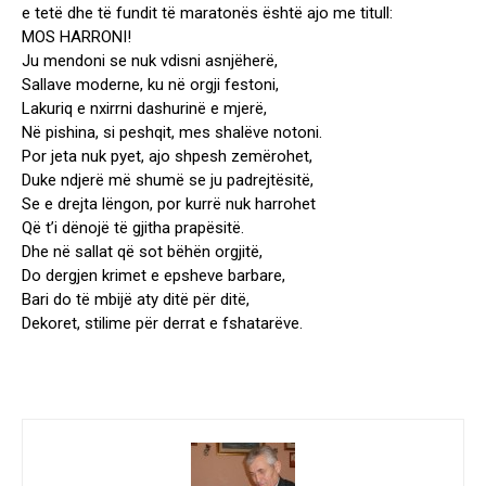
e tetë dhe të fundit të maratonës është ajo me titull:
MOS HARRONI!
Ju mendoni se nuk vdisni asnjëherë,
Sallave moderne, ku në orgji festoni,
Lakuriq e nxirrni dashurinë e mjerë,
Në pishina, si peshqit, mes shalëve notoni.
Por jeta nuk pyet, ajo shpesh zemërohet,
Duke ndjerë më shumë se ju padrejtësitë,
Se e drejta lëngon, por kurrë nuk harrohet
Që t’i dënojë të gjitha prapësitë.
Dhe në sallat që sot bëhën orgjitë,
Do dergjen krimet e epsheve barbare,
Bari do të mbijë aty ditë për ditë,
Dekoret, stilime për derrat e fshatarëve.