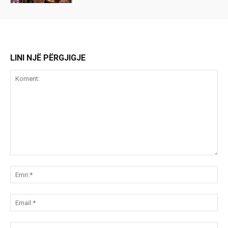
LINI NJË PËRGJIGJE
Koment:
Emr
Ema
Ue