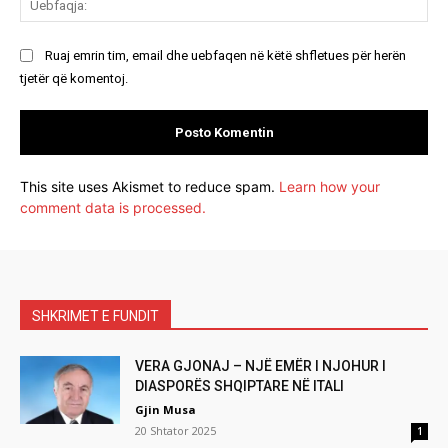
Ruaj emrin tim, email dhe uebfaqen në këtë shfletues për herën
tjetër që komentoj.
This site uses Akismet to reduce spam.
Learn how your
comment data is processed.
SHKRIMET E FUNDIT
VERA GJONAJ – NJË EMËR I NJOHUR I
DIASPORËS SHQIPTARE NË ITALI
Gjin Musa
20 Shtator 2025
1