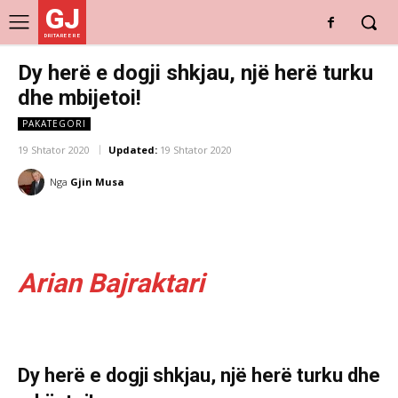
GJ
DRITARE E RE
Dy herë e dogji shkjau, një herë turku
dhe mbijetoi!
PAKATEGORI
19 Shtator 2020
Updated:
19 Shtator 2020
Nga
Gjin Musa
Arian Bajraktari
Dy herë e dogji shkjau, një herë turku dhe