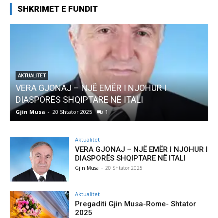
SHKRIMET E FUNDIT
 – NJË EMËR I NJOHUR I
AKTUALITET
HQIPTARE NË ITALI
Pregaditi Gjin Mu
tator 2025
1
Gjin Musa
-
8 Shtator 202
Aktualitet
VERA GJONAJ – NJË EMËR I NJOHUR I
DIASPORËS SHQIPTARE NË ITALI
Gjin Musa
-
20 Shtator 2025
Aktualitet
Pregaditi Gjin Musa-Rome- Shtator
2025