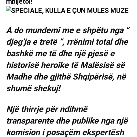
mbijetoi!
A do mundemi me e shpëtu nga ‘’
djeg’ja e tretë ’’, rrënimi total dhe
bashkë me të dhe një pjesë e
historisë heroike të Malësisë së
Madhe dhe gjithë Shqipërisë, në
shumë shekuj!
Një thirrje për ndihmë
transparente dhe publike nga një
komision i posaçëm ekspertësh