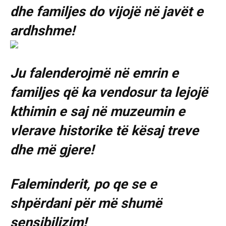
dhe familjes do vijojë në javët e
ardhshme!
Ju falenderojmë në emrin e
familjes që ka vendosur ta lejojë
kthimin e saj në muzeumin e
vlerave historike të kësaj treve
dhe më gjere!
Faleminderit, po qe se e
shpërdani për më shumë
sensibilizim!