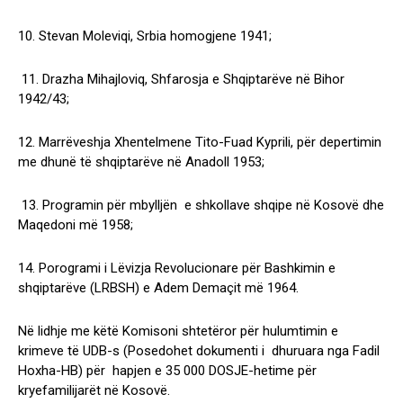
10. Stevan Moleviqi, Srbia homogjene 1941;
11. Drazha Mihajloviq, Shfarosja e Shqiptarëve në Bihor
1942/43;
12. Marrëveshja Xhentelmene Tito-Fuad Kyprili, për depertimin
me dhunë të shqiptarëve në Anadoll 1953;
13. Programin për mbylljën e shkollave shqipe në Kosovë dhe
Maqedoni më 1958;
14. Porogrami i Lëvizja Revolucionare për Bashkimin e
shqiptarëve (LRBSH) e Adem Demaçit më 1964.
Në lidhje me këtë Komisoni shtetëror për hulumtimin e
krimeve të UDB-s (Posedohet dokumenti i dhuruara nga Fadil
Hoxha-HB) për hapjen e 35 000 DOSJE-hetime për
kryefamilijarët në Kosovë.