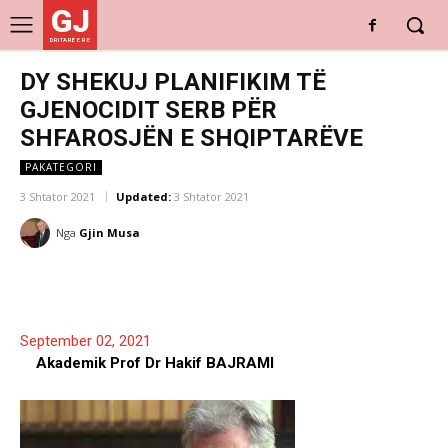
GJ
DRITARE E RE
DY SHEKUJ PLANIFIKIM TË
GJENOCIDIT SERB PËR
SHFAROSJËN E SHQIPTARËVE
PAKATEGORI
3 Shtator 2021
Updated:
3 Shtator 2021
Nga
Gjin Musa
September 02, 2021
Akademik Prof Dr Hakif BAJRAMI