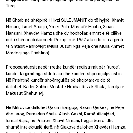
Turqi.
Në Shtab në shtëpinë i Hivzi SULEJMANIT do të hyjnë; Xhavit
Nimani, Ismet Shaqiri, Ymer Pula, Mustafë Hoxha, Sinan
Hansani, Xhevdet Hamza dhe dy hoxhollar, emrat e të cilëve
nuk i shënon dokumneti. Por, që më 1957 ata u bërën agjentë
të Shtabit Rankoviqit (Mulla Jusufi Nga Peja dhe Mulla Ahmet
Mardoqi,nga Prishtina).
Propoganduesit nepër rrethe kundër regjistrimit për “turqë”,
kundër largimit nga shtetësia dhe kundër shpërnguljës ishin:
Në Prishtinë kundër shpërnguljës së shqiptarëve do të
dallohet: Kader Salihu, Mustafë Hoxha, Rezak Shala, familja e
Makusut Shehut etj.
Në Mitrovicë dallohet Qazim Bajrgoja, Rasim Qerkezi, në Pejë
dhe Istog, Ramadan Shala, Alush Gashi, Ramë Aligajdari,
Ismail Bajra, në Prizren Xhavit Nimani, Regjai Surroi dhe
shumë intelektualë tjerë; në Gjakovë dallohën Xhevdet Hamza,