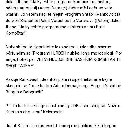
duke i thënë: “Ja ky është programi komunist në histori,
ndërsa autori i tij (Adem Demaçi) është më i egër se vete
Stalini”. Jo vetëm kaq, të njejtin Program Shtabi i Rankoviqit ia
dorzon Shatbit të Paktit Varashës në Varshavë (Poloni) duke i
thënë: “Ja ky është programi më ekstrem se ai i Ballit
Kombëtar”.
Natyrsht se të dy paktet e lexojnë me kujdes dhe nxierrin
përfundim se “Programi i LRBSH nuk ka lidhje me ideologji. Por
angazhohet për VETVENDOSJE DHE BASHKIM KOMBËTAR TË
SHQIPTARËVE”.
Pasiqë Rankoviqit i deshton plani i i sipertheksuar e bëjnë
skenarin se: “po e bartim Adem Demaçin nga Burgu i Nishit në
Burgun e Beogradit”.
Për ta bartur deri atje i caktojnë dy UDB-ashe shqiptar: Nazmi
Kursanin dhe Jusuf Kelemndin.
Jusuf Kelemdi jo rastësisht mirrej me publicistike , i tregon