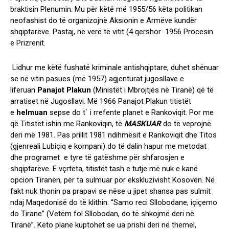
braktisin Plenumin. Mu për këtë më 1955/56 këta politikan
neofashist do të organizojnë Aksionin e Armëve kundër
shqiptarëve. Pastaj, në verë të vitit (4 qershor 1956 Procesin
e Prizrenit.
Lidhur me këtë fushatë kriminale antishqiptare, duhet shënuar
se në vitin pasues (më 1957) agjenturat jugosllave e
liferuan
Panajot
Plakun
(Ministët i Mbrojtjës në Tiranë) që të
arratiset në Jugosllavi. Më 1966 Panajot Plakun titistët
e
helmuan
sepse do t` i rrefente planet e Rankoviqit. Por me
që Titistët ishin me Rankoviqin, të
MASKUAR
do të veprojnë
deri më 1981. Pas prillit 1981 ndihmësit e Rankoviqit dhe Titos
(gjenreali Lubiçiq e kompani) do të dalin hapur me metodat
dhe programet e tyre të gatëshme për shfarosjen e
shqiptarëve. E vçrteta, titistët tash e tutje më nuk e kanë
opcion Tiranën, për ta sulmuar por ekskluzivisht Kosovën. Në
fakt nuk thonin pa prapavi se nëse u jipet shansa pas sulmit
ndaj Maqedonisë do të klithin: “Samo reci Sllobodane, içiçemo
do Tirane” (Vetëm fol Sllobodan, do të shkojmë deri në
Tiranë”. Këto plane kuptohet se ua prishi deri në themel,