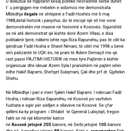
U diskutua se hqiptarët kësaj politike neofashite serbe duhet
t` u përgjigjen me rrebelim e sidomos me demonstrata.
Mbledhja
ilegale
në shtëpinë e Fadil Hoxhës më 6 maj
1988,detal historik i panjohur, do të inicojë një vit më vonë
demonstratën më masive në historinë e Kosovës. Sigurishtë
se në atë demonstrat që kishte dorë Azem Vllasi, e disa
politiaknë tjerë, ndikimi ishte nga Riza Rapunxhiu, pas të cilit ka
qëndruar Fadil Hoxha e Shavit Nimani, të cilët më 1998 u bënë
sim patizantë të UÇK-ës, në prani të Adem Demaçit me që
rast pasoi PAJTIMI HISTORIK në mes tyre.Pajtimin e kishte
organizuar dhe ideuar Azem Syla.I pranishëm në pajtim ishin
edhe Hakif Bajrami, Shefqet Sulejmani, Çali dhe prf dr. Gjyltekin
Shehu.
Në Mbledhje i pari e merr fjalën Hakif Bajrami. I nderuari Fadil
Hoxha, i ndruari Riza Sapunxhiu, në Kosovë po vazhdon
fushata e egër për sielljen e sllavëve në Kosovë. Se çfar
qëllimi ka ky program i Shtabit te Gjeneral Lubiçiiqit, tregon
fakti se në një kilometër katror
në
Kosovë
jetojnë
205
banore, në Serbi jetojnë
105
banore