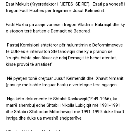
Esat Mekulit (Kryeredaktor i “JETËS SE RE”). Esati pa vonesë i
tregon Fadil Hoxhës për tregimin e Jusuf Kelmednit.
Fadil Hoxha pa asnjë vonesë i tregon Vlladimir Bakraiqit dhe ky
e stopon terë bartjen e Demaçit në Beograd.
Pastaj Komisioni shtetëror për hulumtimin e Deformimeveve
të UDB-ës e interviston Stefanoviqin dhe ky e pranon se:
“rrugës është planifikuar që ndaj Demaçit të bëhet atentat,
kinse provoi të arratiset”.
Në pyetjen tonë drejtuar Jusuf Kelmendit dhe Xhavit Nimanit
(pasi që më kishte treguar Esati) e vërtetojnë tërë ngjarjen.
Nga këto dokumente të Shtabit Rankoviqit(1949-1966), ka
marrë shembuj edhe Shtabi i Nikolla Lubiçiqit më 1981-1991
dhe Shtabi i Sllobodan Millosheviqit më 1991-1999, duke thurR
intriga dhe duke ua mveshë shqiptarëve.