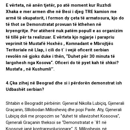
E vërteta, në anën tjetër, po atë moment kur Ruzhdi
Xhaka e mer armen dhe në Besi i djeg TRE kamion me
armë të okupatorit, i formon dy çeta të armatosura, kjo do
të thot se Demonstratat provuan të kthehen në
kryengritje. Por atëherë nuk patëm popull e as organizim
të tillë për ta realizuar. E vërteta kjo ngjarje i parapriu
veprimit të Mustafë Hoxhës , Komnadant e Mbrojtjës
Teritoriale në Llap, i cili do t` i vejë oficerit serbian
revolën në gjoks duke i thën, “Duhet për 30 minuta të
largohesh nga Kosova“. Oficeri do të pyet kah të shkoi?
Mustafa , në Kushumli’’.
4.Çka zihej në Beograd dhe si i përdorën demonstrat ish
Udbashët serbian?
Shtabin e Beogradit përbënin: Gjeneral Nikolla Lubiçiq, Gjenerali
Graçanin, Slllobodan Millosheviq dhe popi Pavle. Aty, Gjenerali
Lubiçiq doli me propozim se ‘’duhet të sllavizohet Kosoova“,
Gjenerali Graçanin theksoi se “Demonstratat e `81 në
Koosovë janë kontrarevolucionare“. S. Millosheviq, në