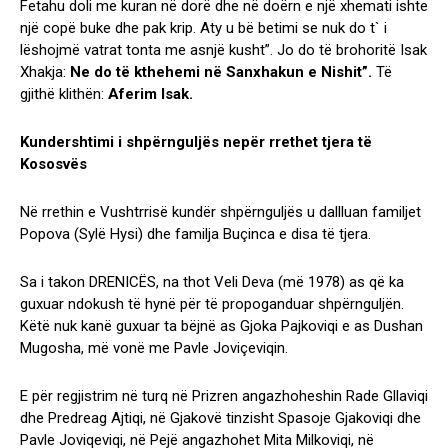
Fetahu doli me kuran në dorë dhe në doërn e një xhemati ishte
një copë buke dhe pak krip. Aty u bë betimi se nuk do t` i
lëshojmë vatrat tonta me asnjë kusht”. Jo do të brohoritë Isak
Xhakja:
Ne do të kthehemi në Sanxhakun e Nishit”.
Të
gjithë klithën:
Aferim Isak.
Kundershtimi i shpërnguljës nepër rrethet tjera të
Kososvës
Në rrethin e Vushtrrisë kundër shpërnguljës u dallluan familjet
Popova (Sylë Hysi) dhe familja Buçinca e disa të tjera.
Sa i takon DRENICËS, na thot Veli Deva (më 1978) as që ka
guxuar ndokush të hynë për të propoganduar shpërnguljën.
Këtë nuk kanë guxuar ta bëjnë as Gjoka Pajkoviqi e as Dushan
Mugosha, më vonë me Pavle Joviçeviqin.
E për regjistrim në turq në Prizren angazhoheshin Rade Gllaviqi
dhe Predreag Ajtiqi, në Gjakovë tinzisht Spasoje Gjakoviqi dhe
Pavle Joviqeviqi, në Pejë angazhohet Mita Milkoviqi, në