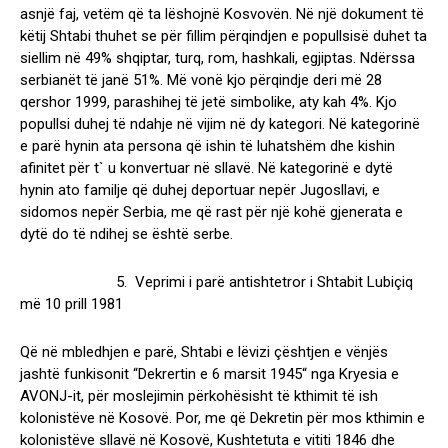
asnjë faj, vetëm që ta lëshojnë Kosvovën. Në një dokument të
këtij Shtabi thuhet se për fillim përqindjen e popullsisë duhet ta
siellim në 49% shqiptar, turq, rom, hashkali, egjiptas. Ndërssa
serbianët të janë 51%. Më vonë kjo përqindje deri më 28
qershor 1999, parashihej të jetë simbolike, aty kah 4%. Kjo
popullsi duhej të ndahje në vijim në dy kategori. Në kategorinë
e parë hynin ata persona që ishin të luhatshëm dhe kishin
afinitet për t` u konvertuar në sllavë. Në kategorinë e dytë
hynin ato familje që duhej deportuar nepër Jugosllavi, e
sidomos nepër Serbia, me që rast për një kohë gjenerata e
dytë do të ndihej se është serbe.
5. Veprimi i parë antishtetror i Shtabit Lubiçiq
më 10 prill 1981
Që në mbledhjen e parë, Shtabi e lëvizi çështjen e vënjës
jashtë funkisonit “Dekrertin e 6 marsit 1945“ nga Kryesia e
AVONJ-it, për moslejimin përkohësisht të kthimit të ish
kolonistëve në Kosovë. Por, me që Dekretin për mos kthimin e
kolonistëve sllavë në Kosovë, Kushtetuta e vititi 1846 dhe