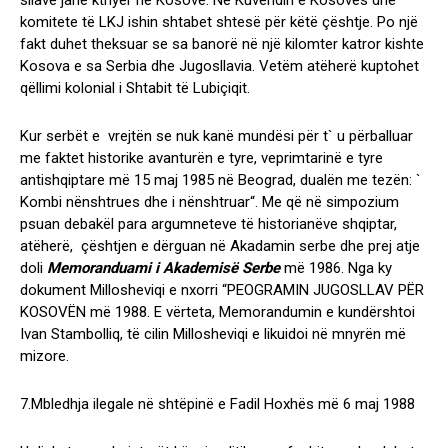
sllavë janë kthyer në Kosovë. Në Kuvendin e Kosovës dhe
komitete të LKJ ishin shtabet shtesë për këtë çështje. Po një
fakt duhet theksuar se sa banorë në një kilomter katror kishte
Kosova e sa Serbia dhe Jugosllavia. Vetëm atëherë kuptohet
qëllimi kolonial i Shtabit të Lubiçiqit.
Kur serbët e vrejtën se nuk kanë mundësi për t` u përballuar
me faktet historike avanturën e tyre, veprimtarinë e tyre
antishqiptare më 15 maj 1985 në Beograd, dualën me tezën: `
Kombi nënshtrues dhe i nënshtruar“. Me që në simpozium
psuan debakël para argumneteve të historianëve shqiptar,
atëherë, çështjen e dërguan në Akadamin serbe dhe prej atje
doli
Memoranduami i Akademisë Serbe
më 1986. Nga ky
dokument Millosheviqi e nxorri “PEOGRAMIN JUGOSLLAV PËR
KOSOVËN më 1988. E vërteta, Memorandumin e kundërshtoi
Ivan Stambolliq, të cilin Millosheviqi e likuidoi në mnyrën më
mizore.
7.Mbledhja ilegale në shtëpinë e Fadil Hoxhës më 6 maj 1988