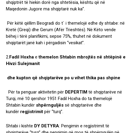
shqiptrët të hiekin dorë nga shtetësia, kështu që në
Maqedonin Jugore ma shqiptarë nuk ka”.
Për këtë qëllim Beogradi do t` i themelojë edhe dy shtabe: në
Kretë (Greqi) dhe Gerum (Afër Trieshtës). Në Këto vende
bëhej i tërë planifikimi, sepse 75%, thuhet në dokument
shqiptarët janë kah i përgadisin “vesikat”.
2.
Fadil
Hoxha
e
themelon
Shtabin
mbrojtës në shtëpinë e
Hivzi Sulejmanit
dhe kupton që shqiptarëve po u vihet thika pas shpine
Për ta penguar aktivitetin për
DEPERTIM
të shqiptarëve në
Turqi, më 10 qershor 1951 Fadil Hoxha do ta themelojë
Shtabin kundër
shpërnguljës
së shqiptarëve dhe
kundër
regjistrimit
për “turq”.
Shtabi i kishte
DY
DETYRA
: Pengimin e regjistrimit të
shqiptarëve “turq” dhe pengimin që mos të shpërngulën në