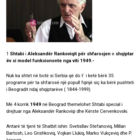
1
Shtabi
i
Aleksandër
Rankoviqit
për
shfarosjen
e
shqiptar
ëv
si model funksiononte nga viti 1949.-
Nuk ka shtet në botë si Serbia që do t` i ketë bërë 35
programe për ta shfarosë një popull fqinjë siç ka bërë pushteti
i Beogradit ndaj shqiptarëve ( 1844-1999).
Më 4 korrik
1949
në Beograd themelohet Shtabi special i
drejtuar nga Aleksandër Rankoviqi dhe Kërste Cervenkovski.
Antarë të tjerë të Shatbit ishin: Svetisllav Stefanoviq, Millan
Bartosh, Leo Grishkoviq, Vojkan Llukiq, Marko Vukçeviq dhe P.