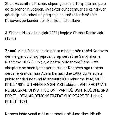
Sheh
Hasanit
në Prizren, shpërnguluni në Turqi, ata më parë
do të pranonin vdekjen. Ky faktor duhet çmuar se ka ndikuar
që shqiptaria mbeti në përqindje shumë të lartë në tërë
Kosovën, përkundër politikës koloniale sllave.
3. Shtabi i Nikolla Lubiçiqit(1981) kopje e Shtabit Rankoviqit
(1949)
Zanafilla
e luftës speciale për ta mbajtur nën robëri Kosovën
deri në gjenocid, siç vepruan prap serbët në Sanxhakun e
Nishit më 1877 ( Lubiçiq, e pastaj Millosheviq)) dhe lufta
shqiptare në anën tjetër për ta çliruar Kosovën nga robëria
serbe (e drejtuar nga Adem Demaçi dhe LPK), do të zgjatë
publikisht deri në fund të shekullit XX. Lidhur me këtë, MË 5
PRILL 1981. U THEMELEA SHTABI Lubiçiq…. ANTISHQIPTAR
NË BEOGRAD SI INSTITUCION I PARTISË, USHTRISË DHE SPB
PËR T` I DENUAR DEMONSTRATAT SHQIPTARE TË 1 dhe 2
PRILLIT 1981.
Kosova ishte vendi më i prapmbetur në Jugosllavi. Në një