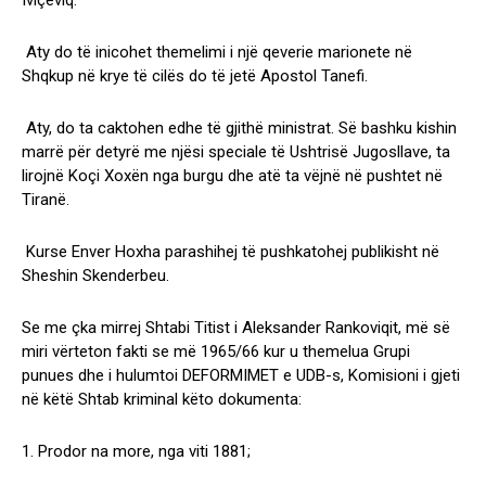
Iviçeviq.
Aty do të inicohet themelimi i një qeverie marionete në
Shqkup në krye të cilës do të jetë Apostol Tanefi.
Aty, do ta caktohen edhe të gjithë ministrat. Së bashku kishin
marrë për detyrë me njësi speciale të Ushtrisë Jugosllave, ta
lirojnë Koçi Xoxën nga burgu dhe atë ta vëjnë në pushtet në
Tiranë.
Kurse Enver Hoxha parashihej të pushkatohej publikisht në
Sheshin Skenderbeu.
Se me çka mirrej Shtabi Titist i Aleksander Rankoviqit, më së
miri vërteton fakti se më 1965/66 kur u themelua Grupi
punues dhe i hulumtoi DEFORMIMET e UDB-s, Komisioni i gjeti
në këtë Shtab kriminal këto dokumenta:
1. Prodor na more, nga viti 1881;