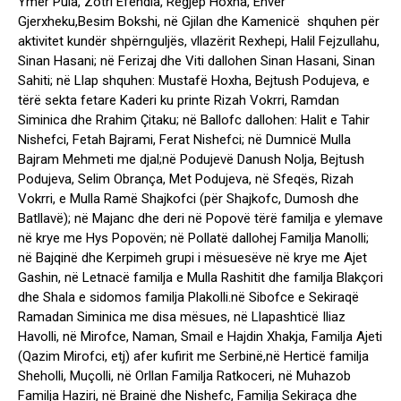
Ymer Pula, Zotri Efendia, Regjep Hoxha, Enver
Gjerxheku,Besim Bokshi, në Gjilan dhe Kamenicë shquhen për
aktivitet kundër shpërnguljës, vllazërit Rexhepi, Halil Fejzullahu,
Sinan Hasani; në Ferizaj dhe Viti dallohen Sinan Hasani, Sinan
Sahiti; në Llap shquhen: Mustafë Hoxha, Bejtush Podujeva, e
tërë sekta fetare Kaderi ku printe Rizah Vokrri, Ramdan
Siminica dhe Rrahim Çitaku; në Ballofc dallohen: Halit e Tahir
Nishefci, Fetah Bajrami, Ferat Nishefci; në Dumnicë Mulla
Bajram Mehmeti me djal;në Podujevë Danush Nolja, Bejtush
Podujeva, Selim Obrança, Met Podujeva, në Sfeqës, Rizah
Vokrri, e Mulla Ramë Shajkofci (për Shajkofc, Dumosh dhe
Batllavë); në Majanc dhe deri në Popovë tërë familja e ylemave
në krye me Hys Popovën; në Pollatë dallohej Familja Manolli;
në Bajqinë dhe Kerpimeh grupi i mësuesëve në krye me Ajet
Gashin, në Letnacë familja e Mulla Rashitit dhe familja Blakçori
dhe Shala e sidomos familja Plakolli.në Sibofce e Sekiraqë
Ramadan Siminica me disa mësues, në Llapashticë Iliaz
Havolli, në Mirofce, Naman, Smail e Hajdin Xhakja, Familja Ajeti
(Qazim Mirofci, etj) afer kufirit me Serbinë,në Herticë familja
Sheholli, Muçolli, në Orllan Familja Ratkoceri, në Muhazob
Familja Haziri, në Brainë dhe Nishefc, Familja Sekiraça dhe