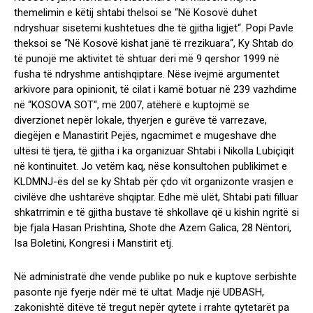
themelimin e këtij shtabi thelsoi se “Në Kosovë duhet
ndryshuar sisetemi kushtetues dhe të gjitha ligjet“. Popi Pavle
theksoi se “Në Kosovë kishat janë të rrezikuara“, Ky Shtab do
të punojë me aktivitet të shtuar deri më 9 qershor 1999 në
fusha të ndryshme antishqiptare. Nëse ivejmë argumentet
arkivore para opinionit, të cilat i kamë botuar në 239 vazhdime
në “KOSOVA SOT“, më 2007, atëherë e kuptojmë se
diverzionet nepër lokale, thyerjen e gurëve të varrezave,
diegëjen e Manastirit Pejës, ngacmimet e mugeshave dhe
ultësi të tjera, të gjitha i ka organizuar Shtabi i Nikolla Lubiçiqit
në kontinuitet. Jo vetëm kaq, nëse konsultohen publikimet e
KLDMNJ-ës del se ky Shtab për çdo vit organizonte vrasjen e
civilëve dhe ushtarëve shqiptar. Edhe më ulët, Shtabi pati filluar
shkatrrimin e të gjitha bustave të shkollave që u kishin ngritë si
bje fjala Hasan Prishtina, Shote dhe Azem Galica, 28 Nëntori,
Isa Boletini, Kongresi i Manstirit etj.
Në administratë dhe vende publike po nuk e kuptove serbishte
pasonte një fyerje ndër më të ultat. Madje një UDBASH,
zakonishtë ditëve të tregut nepër qytete i rrahte qytetarët pa