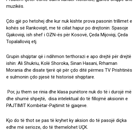
muzikës.
Çdo gjë po hetohej dhe kur nuk kishte prova pasonin trillimet e
kohës së Rankoviqit, me të ciilat hapur po drejtonin: Spasoje
Gjakoviqi, ish shef i OZN-ës për Kosovë, Çeda Mijoviqi, Çeda
Topalalloviq etj.
Grupin shqiptar që i ndihmon terthorazi e apo drejtë për drejtë
ishin: Ali Shukriu, Kolë Shoroka, Sinan Hasani, Rrhaman
Morania dhe disate tjerë që për çdo ditë përmes TV Prishtinës
e sulmonin çdo pjesë të historisë shqiptare.
Por, ju them se rinia dhe klasa punëtore nuk do të i durojë më
dhe shumë shpejtë, disa intelektual do të fillojmë aksionin e
PAJTIMIT Kombëtar-Pajtimit të gjaqeve.
Kjo do të thot se pas të kryhet ky aksion do të pasojë diçka
edhe më serioze, do të themelohet UÇK.