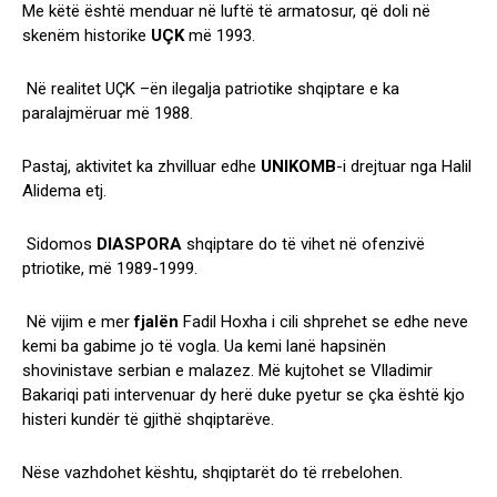
Me këtë është menduar në luftë të armatosur, që doli në
skenëm historike
UÇK
më 1993.
Në realitet UÇK –ën ilegalja patriotike shqiptare e ka
paralajmëruar më 1988.
Pastaj, aktivitet ka zhvilluar edhe
UNIKOMB
-i drejtuar nga Halil
Alidema etj.
Sidomos
DIASPORA
shqiptare do të vihet në ofenzivë
ptriotike, më 1989-1999.
Në vijim e mer
fjalën
Fadil Hoxha i cili shprehet se edhe neve
kemi ba gabime jo të vogla. Ua kemi lanë hapsinën
shovinistave serbian e malazez. Më kujtohet se Vlladimir
Bakariqi pati intervenuar dy herë duke pyetur se çka është kjo
histeri kundër të gjithë shqiptarëve.
Nëse vazhdohet kështu, shqiptarët do të rrebelohen.