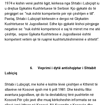
1974 e kishin venë jashtë ligjit, kërkesa nga Shtabi i Lubiçiqit iu
u drejtua Gjykatës Kushtetuese të Serbisë. Kjo gjykatë do të
përgjigjet se: “nuk është kompetente për një çështjen e till”.
Pastaj, Shtabi i Lubiçiqit kërkesën e dergoi në Gkykatën
Kushtetuese të Jugosllavisë. Edhe kjo gjykatë lëshoi përgjegje
negative se: “nuk është kompetencë e saj të mirret me me atë
çështje, sepse Gjykata Kushtetese e Jugosllavisë është
kompetent vetëm që të ruajmë kushtetutëshmërinë e shtetit“.
6. Veprimi i dytë antishqiptar i Shtabit
Lubiçiq
Shtabi i Lubiçiqit, me kohë e kishte lëvië çështjen e Kthimit të
sllavëve në Kosovë qysh më 6 prill 1981. Dhe kështu filloi
avantura jugosllave, që do ta destabilizoj tërë pushtetin në
Kosovë.Për çdo javë dhe muaj kërkoheshin informata se sa