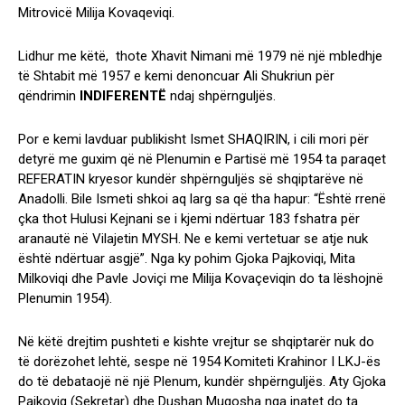
Mitrovicë Milija Kovaqeviqi.
Lidhur me këtë, thote Xhavit Nimani më 1979 në një mbledhje
të Shtabit më 1957 e kemi denoncuar Ali Shukriun për
qëndrimin
INDIFERENTË
ndaj shpërnguljës.
Por e kemi lavduar publikisht Ismet SHAQIRIN, i cili mori për
detyrë me guxim që në Plenumin e Partisë më 1954 ta paraqet
REFERATIN kryesor kundër shpërnguljës së shqiptarëve në
Anadolli. Bile Ismeti shkoi aq larg sa që tha hapur: “Është rrenë
çka thot Hulusi Kejnani se i kjemi ndërtuar 183 fshatra për
aranautë në Vilajetin MYSH. Ne e kemi vertetuar se atje nuk
është ndërtuar asgjë”. Nga ky pohim Gjoka Pajkoviqi, Mita
Milkoviqi dhe Pavle Joviçi me Milija Kovaçeviqin do ta lëshojnë
Plenumin 1954).
Në këtë drejtim pushteti e kishte vrejtur se shqiptarër nuk do
të dorëzohet lehtë, sespe në 1954 Komiteti Krahinor I LKJ-ës
do të debataojë në një Plenum, kundër shpërnguljës. Aty Gjoka
Pajkoviq (Sekretar) dhe Dushan Mugosha nga inatet do ta