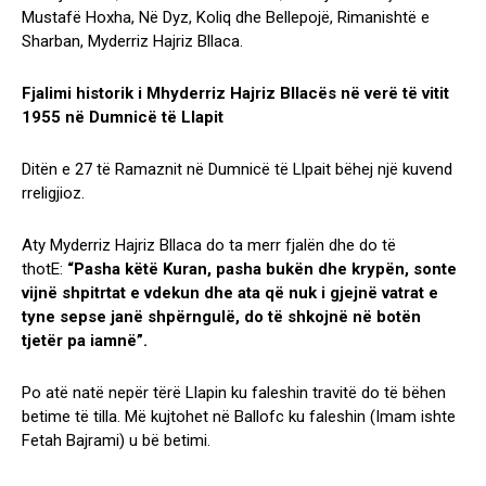
Mustafë Hoxha, Në Dyz, Koliq dhe Bellepojë, Rimanishtë e
Sharban, Myderriz Hajriz Bllaca.
Fjalimi historik i Mhyderriz Hajriz Bllacës në verë të vitit
1955
në Dumnicë të Llapit
Ditën e 27 të Ramaznit në Dumnicë të Llpait bëhej një kuvend
rreligjioz.
Aty Myderriz Hajriz Bllaca do ta merr fjalën dhe do të
thotE:
“Pasha këtë Kuran, pasha bukën dhe krypën, sonte
vijnë shpitrtat e vdekun dhe ata që nuk i gjejnë vatrat e
tyne sepse janë shpërngulë, do të shkojnë në botën
tjetër pa iamnë”.
Po atë natë nepër tërë Llapin ku faleshin travitë do të bëhen
betime të tilla. Më kujtohet në Ballofc ku faleshin (Imam ishte
Fetah Bajrami) u bë betimi.