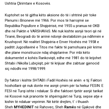
Ushtria Çlirimtare e Kosovës.
Kuptohet se të gjitha këto aksione do të i shtrinë për toke
Plenumi i Brioneve më 1966. Por mos të harrojmë se
Republika Popullore e Shqipërisë, më 1955 u pranua në OKB
dhe në Paktin e VARSHAVëS. Më nuk kishte asnjë teori që në
Tiranë, Beogradi do të arrinë ndonjë destabilizim pa ndihmën e
Krushqovit. Në realitet Shqipëria e Enver Hoxhës më 1958 e
paditit Jugosllavinë e Titos me fakte të pamohuara për krime
dhe plane monstruoze ndaj shqiptarëve. Por mbi këto
dokumentet e kohës Rankoviqit, edhe më 1981 do të krijohet
Shtabi i Nikolla Lubiçiiqit, për të krijiuar dhe zabtuar gjenocid
siç ndodhi më 1998/1999.
Dy faktor i kishte SHTABI i Fadil Hoxhës në anën e tij: Faktori
hoxhollarë që nuk donte me asnjë çmim për ta hiekur FESIN. E
FESI në Turqi ishte i ndaluar. Si dhe faktoeri tjetër asnjë tarikat
në Kosovë nuk pranonte të shpërngulet në Turqi, sepse atje e
kishin të ndaluar veprimin. Në këtë drejtim, t` i thuash
Sheh
MYHEDINIT
në Rahovec, Sheh
Ramës
në Gjakovë dhe