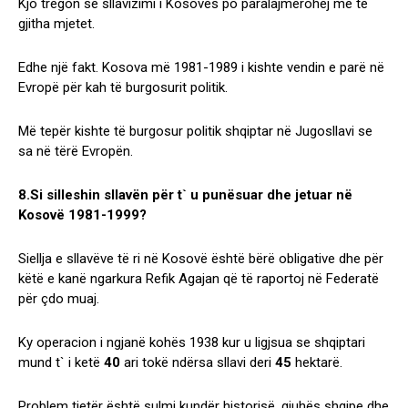
Kjo tregon se sllavizimi i Kosovës po paralajmërohej me të
gjitha mjetet.
Edhe një fakt. Kosova më 1981-1989 i kishte vendin e parë në
Evropë për kah të burgosurit politik.
Më tepër kishte të burgosur politik shqiptar në Jugosllavi se
sa në tërë Evropën.
8.Si silleshin sllavën për t` u punësuar dhe jetuar në
Kosovë 1981-1999?
Siellja e sllavëve të ri në Kosovë është bërë obligative dhe për
këtë e kanë ngarkura Refik Agajan që të raportoj në Federatë
për çdo muaj.
Ky operacion i ngjanë kohës 1938 kur u ligjsua se shqiptari
mund t` i ketë
40
ari tokë ndërsa sllavi deri
45
hektarë.
Problem tjetër është sulmi kundër historisë, gjuhës shqipe dhe