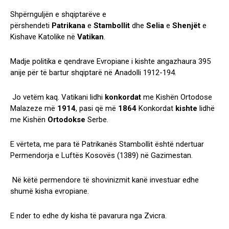
Shpërnguljën e shqiptarëve e
përshendeti
Patrikana
e
Stambollit
dhe
Selia
e
Shenjët
e
Kishave Katolike në
Vatikan
.
Madje politika e qendrave Evropiane i kishte angazhaura 395
anije për të bartur shqiptarë në Anadolli 1912-194.
Jo vetëm kaq. Vatikani lidhi
konkordat
me Kishën Ortodose
Malazeze më
1914
, pasi që më
1864
Konkordat
kishte
lidhë
me Kishën
Ortodokse
Serbe.
E vërteta, me para të Patrikanës Stambollit është ndertuar
Permendorja e Luftës Kosovës (1389) në Gazimestan.
Në këtë permendore të shovinizmit kanë investuar edhe
shumë kisha evropiane.
E nder to edhe dy kisha të pavarura nga Zvicra.