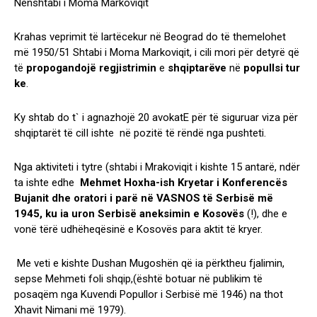
Nënshtabi i Moma Markoviqit
Krahas veprimit të lartëcekur në Beograd do të themelohet
më 1950/51 Shtabi i Moma Markoviqit, i cili mori për detyrë që
të
propogandojë
regjistrimin
e
shqiptarëve
në
popullsi
tur
ke
.
Ky shtab do t` i agnazhojë 20 avokatE për të siguruar viza për
shqiptarët të cilI ishte në pozitë të rëndë nga pushteti.
Nga aktiviteti i tytre (shtabi i Mrakoviqit i kishte 15 antarë, ndër
ta ishte edhe
Mehmet
Hoxha-ish Kryetar i Konferencës
Bujanit dhe oratori i parë në VASNOS të Serbisë më
1945, ku ia uron Serbisë aneksimin e Kosovës
(!), dhe e
vonë tërë udhëheqësinë e Kosovës para aktit të kryer.
Me veti e kishte Dushan Mugoshën që ia përktheu fjalimin,
sepse Mehmeti foli shqip,(është botuar në publikim të
posaqëm nga Kuvendi Popullor i Serbisë më 1946) na thot
Xhavit Nimani më 1979).