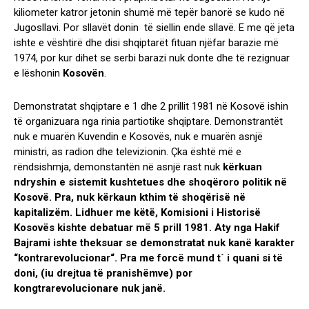
kiliometer katror jetonin shumë më tepër banorë se kudo në
Jugosllavi. Por sllavët donin të siellin ende sllavë. E me që jeta
ishte e vështirë dhe disi shqiptarët fituan njëfar barazie më
1974, por kur dihet se serbi barazi nuk donte dhe të rezignuar
e lëshonin
Kosovën
.
Demonstratat shqiptare e 1 dhe 2 prillit 1981 në Kosovë ishin
të organizuara nga rinia partiotike shqiptare. Demonstrantët
nuk e muarën Kuvendin e Kosovës, nuk e muarën asnjë
ministri, as radion dhe televizionin. Çka është më e
rëndsishmja, demonstantën në asnjë rast nuk
kërkuan
ndryshin e sistemit kushtetues dhe shoqëroro politik në
Kosovë. Pra, nuk kërkaun kthim të shoqërisë në
kapitalizëm. Lidhuer me këtë, Komisioni i Historisë
Kosovës kishte debatuar më 5 prill 1981. Aty nga Hakif
Bajrami ishte theksuar se demonstratat nuk kanë karakter
“kontrarevolucionar“. Pra me forcë mund t` i quani si të
doni, (iu drejtua të pranishëmve) por
kongtrarevolucionare nuk janë.