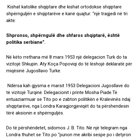
Kishat katolike shqiptare dhe kishat ortodokse shqiptare
shpërnguljën e shqiptarëve e kanë quajtur: “një tragjedi në tri
akte:
Shpronso, shpërngulë dhe shfaros shqiptarë, është
politika serbiane”.
Në këto rrethana më 8 mars 1953 një delegacion Turk do ta
vizitojë Shkupin. Aty Koça Popoviqi do të lëshojë deklaratë për
miqësinë Jugosllavo Turke.
Ndërsa kah gjysma e marsit 1953 Delegacioni Jugosllave do
të vizitojë Turqinë. Delegacionit i printe Mosha Piade.Të
entuaziarmuar se Tito po e zabton politikën e Kralevinës ndaj
shqiptarëve, nga Londra Karagjorgjeviqët do ta përshendesin
tërë aksionin e shpërnguljës.
Do të përshëndetet, sidomos J. B. Tito. Në një telegram nga
Londra thuhet se Tito po “punon me akribi sespe po i detyron