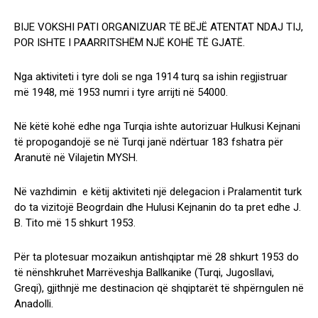
BIJE VOKSHI PATI ORGANIZUAR TË BËJË ATENTAT NDAJ TIJ,
POR ISHTE I PAARRITSHËM NJË KOHË TË GJATË.
Nga aktiviteti i tyre doli se nga 1914 turq sa ishin regjistruar
më 1948, më 1953 numri i tyre arrijti në 54000.
Në këtë kohë edhe nga Turqia ishte autorizuar Hulkusi Kejnani
të propogandojë se në Turqi janë ndërtuar 183 fshatra për
Aranutë në Vilajetin MYSH.
Në vazhdimin e këtij aktiviteti një delegacion i Pralamentit turk
do ta vizitojë Beogrdain dhe Hulusi Kejnanin do ta pret edhe J.
B. Tito më 15 shkurt 1953.
Për ta plotesuar mozaikun antishqiptar më 28 shkurt 1953 do
të nënshkruhet Marrëveshja Ballkanike (Turqi, Jugosllavi,
Greqi), gjithnjë me destinacion që shqiptarët të shpërngulen në
Anadolli.