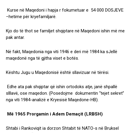
Kurse në Maqedoni i hapja r fokumetuar e 54 000 DOSJEVE
–hetime për kryefamiljarë.
Kjo do të thot se familjet shqiptare në Maqedoni ishin më me
pak antar.
Në fakt, Maqedonia nga viti 1946 e deri më 1984 ka sJellë
maqedonë nga të gjitha viset e botës.
Kështu Jugu u Maqedonisë është sllavizuar në tërësi.
Edhe ata pak shqiptar që ishin ortodoks atje, janë shpallë
slllavë, ose maqedon. (Posedojme dokumentin “tejet sekret”
nga viti 1984-analizë e Kryesisë Maqedone-HB).
Më 1965 Prorgamin i Adem Demaçit (LRBSH)
Shtabi i Rankoviqit ia dorzon Shtabit të NATO-s në Bruksel