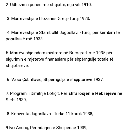
2. Udhëzim i punës me shqiptar, nga viti 1910;
3. Marrëveshja e Llozanës Greqi-Turqi 1923;
4. Marrëveshja e Stambollit Jugosllavi -Turqi, për këmbim të
popullsisë më 1933;
5. Marrëveshje ndërministrore në Breograd, më 1935 për
sigurimin e mjetetve finanasiare për shpërngulje totale të
shqiptarëve;
6. Vasa Çubrilloviq, Shpërngulja e shqiptarëve 1937;
7. Programi i Dimitrije Lotiçit, Për
shfarosjen
e
Hebrejëve
në
Serbi 1939;
8. Konventa Jugosllavo -Turke 11 korrik 1938;
9.Ivo Andriq, Për ndarjën e Shqipërisë 1939;