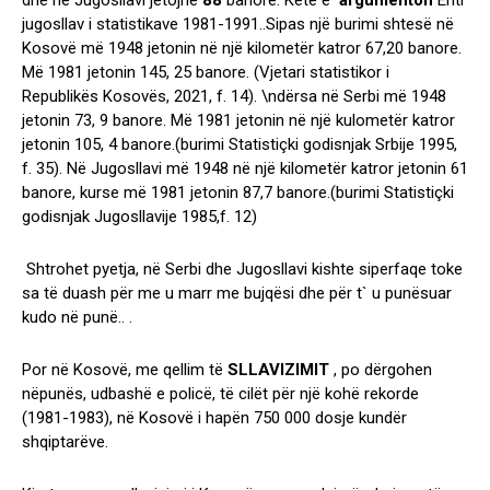
dhe në Jugosllavi jetojnë
88
banore. Ketë e
argumenton
Enti
jugosllav i statistikave 1981-1991..Sipas një burimi shtesë në
Kosovë më 1948 jetonin në një kilometër katror 67,20 banore.
Më 1981 jetonin 145, 25 banore. (Vjetari statistikor i
Republikës Kosovës, 2021, f. 14). \ndërsa në Serbi më 1948
jetonin 73, 9 banore. Më 1981 jetonin në një kulometër katror
jetonin 105, 4 banore.(burimi Statistiçki godisnjak Srbije 1995,
f. 35). Në Jugosllavi më 1948 në një kilometër katror jetonin 61
banore, kurse më 1981 jetonin 87,7 banore.(burimi Statistiçki
godisnjak Jugosllavije 1985,f. 12)
Shtrohet pyetja, në Serbi dhe Jugosllavi kishte siperfaqe toke
sa të duash për me u marr me bujqësi dhe për t` u punësuar
kudo në punë.. .
Por në Kosovë, me qellim të
SLLAVIZIMIT
, po dërgohen
nëpunës, udbashë e policë, të cilët për një kohë rekorde
(1981-1983), në Kosovë i hapën 750 000 dosje kundër
shqiptarëve.