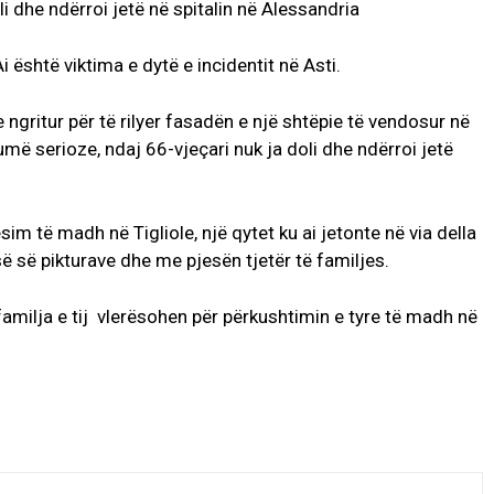
oli dhe ndërroi jetë në spitalin në Alessandria
Ai është viktima e dytë e incidentit në Asti.
ngritur për të rilyer fasadën e një shtëpie të vendosur në
më serioze, ndaj 66-vjeçari nuk ja doli dhe ndërroi jetë
im të madh në Tigliole, një qytet ku ai jetonte në via della
së së pikturave dhe me pjesën tjetër të familjes.
familja e tij vlerësohen për përkushtimin e tyre të madh në