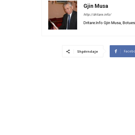
Gjin Musa
http://dritare.info/
Dritare.Info Gjin Musa, Botues
Faceb
Shpërndaje