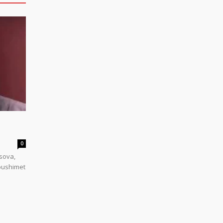
0
sova,
 pushimet