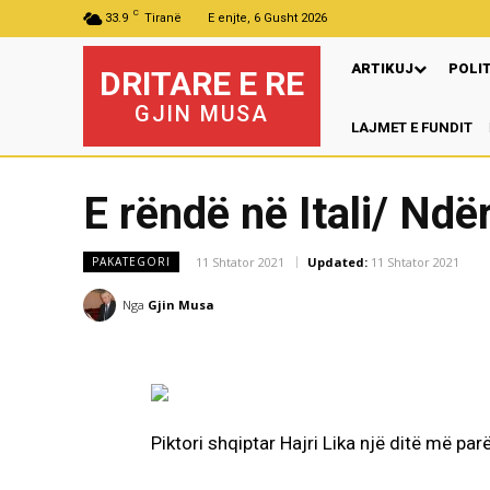
C
33.9
Tiranë
E enjte, 6 Gusht 2026
ARTIKUJ
POLI
DRITARE E RE
GJIN MUSA
LAJMET E FUNDIT
E rëndë në Itali/ Ndër
11 Shtator 2021
Updated:
11 Shtator 2021
PAKATEGORI
Nga
Gjin Musa
Piktori shqiptar Hajri Lika një ditë më parë