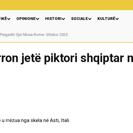
TIKË
OPINIONE
HISTORI
SOCIALE
KULTURË
Pregaditi Gjin Musa-Rome- Shtator 2025
ron jetë piktori shqiptar 
 u rrëzua nga skela në Asti, Itali.