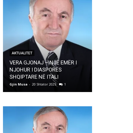
AKTUALITET
AKTUALITET
VERA GJONAJ – NJË EMËR I
NJOHUR I DIASPORËS
Pregaditi Gji
SHQIPTARE NË ITALI
Shtator 2025
Gjin Musa
-
20 Shtator 2025
1
Gjin Musa
-
8 Shtat