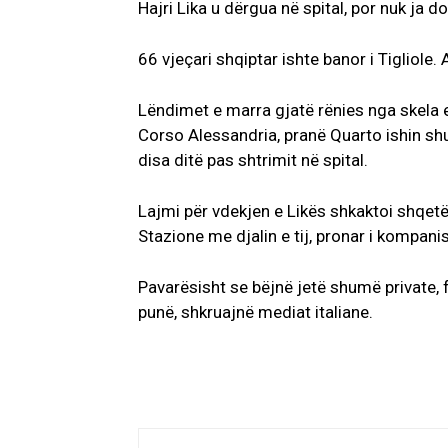
Hajri Lika u dërgua në spital, por nuk ja d
66 vjeçari shqiptar ishte banor i Tigliole. 
Lëndimet e marra gjatë rënies nga skela e 
Corso Alessandria, pranë Quarto ishin shu
disa ditë pas shtrimit në spital.
Lajmi për vdekjen e Likës shkaktoi shqetës
Stazione me djalin e tij, pronar i kompani
Pavarësisht se bëjnë jetë shumë private, 
punë, shkruajnë mediat italiane.