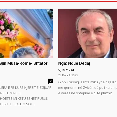
 Gjin Musa-Rome- Shtator
Nga: Ndue Dedaj
Gjin Musa
28 Korrik 2025
5
0
Gjon Krasniqi është miku ynë nga Ko
LERA E FB KURE NJERZIT E ZGJUAR
me qendrim në Zvicër, që po i kalon
NE TE MIRE TE
e verës në shtëpinë e tij të plazhit...
HQETESIMI KETU BEHET PUBLIK
 ESHTE REALE.O SOT...