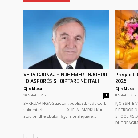
VERA GJONAJ – NJË EMËR I NJOHUR
Pregaditi
I DIASPORËS SHQIPTARE NË ITALI
2025
Gjin Musa
Gjin Musa
20 Shtator 2025
8 Shtator 202
1
SHKRUAR NGA:GazetarI, publicistI, redaktorI,
KJO ESHTE V
shkrimtarI: XHELAL MARKU Kur
E PERDORIN 
studion dhe zbulon figura të shquara...
SHOQERIS,S
DHE REAGIMI