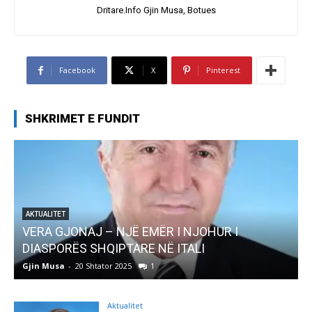
Dritare.Info Gjin Musa, Botues
Facebook
X
Pinterest
SHKRIMET E FUNDIT
 I
AKTUALITET
Pregaditi Gjin Musa-Rome- Shtator 2025
Gjin Musa
-
8 Shtator 2025
0
Aktualitet