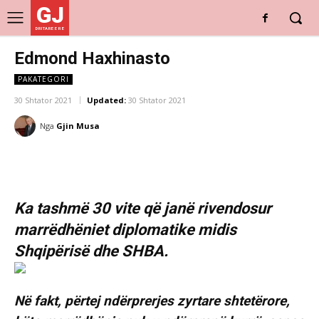
GJ
DRITARE E RE
Edmond Haxhinasto
PAKATEGORI
30 Shtator 2021
Updated:
30 Shtator 2021
Nga
Gjin Musa
Ka tashmë 30 vite që janë rivendosur
marrëdhëniet diplomatike midis
Shqipërisë dhe SHBA.
Në fakt, përtej ndërprerjes zyrtare shtetërore,