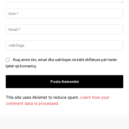
Koment:
Emr
Ema
Ue
Ruaj emrin tim, email dhe uebfaqen në këtë shfletues për herën
tjetër që komentoj.
This site uses Akismet to reduce spam.
Learn how your
comment data is processed.