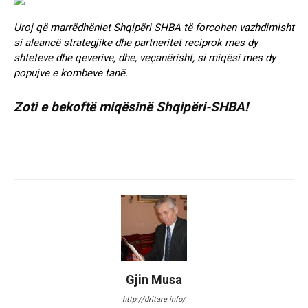
Uroj që marrëdhëniet Shqipëri-SHBA të forcohen vazhdimisht
si aleancë strategjike dhe partneritet reciprok mes dy
shteteve dhe qeverive, dhe, veçanërisht, si miqësi mes dy
popujve e kombeve tanë.
Zoti e bekoftë miqësinë Shqipëri-SHBA!
Gjin Musa
http://dritare.info/