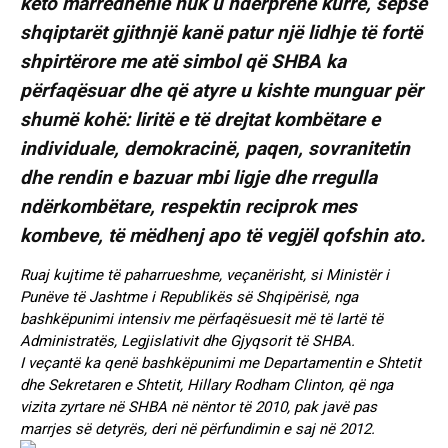
këto marrëdhënie nuk u ndërprenë kurrë, sepse
shqiptarët gjithnjë kanë patur një lidhje të fortë
shpirtërore me atë simbol që SHBA ka
përfaqësuar dhe që atyre u kishte munguar për
shumë kohë: liritë e të drejtat kombëtare e
individuale, demokracinë, paqen, sovranitetin
dhe rendin e bazuar mbi ligje dhe rregulla
ndërkombëtare, respektin reciprok mes
kombeve, të mëdhenj apo të vegjël qofshin ato.
Ruaj kujtime të paharrueshme, veçanërisht, si Ministër i
Punëve të Jashtme i Republikës së Shqipërisë, nga
bashkëpunimi intensiv me përfaqësuesit më të lartë të
Administratës, Legjislativit dhe Gjyqsorit të SHBA.
I veçantë ka qenë bashkëpunimi me Departamentin e Shtetit
dhe Sekretaren e Shtetit, Hillary Rodham Clinton, që nga
vizita zyrtare në SHBA në nëntor të 2010, pak javë pas
marrjes së detyrës, deri në përfundimin e saj në 2012.