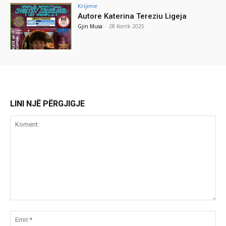
Krijime
Autore Katerina Tereziu Ligeja
Gjin Musa
-
28 Korrik 2025
LINI NJË PËRGJIGJE
Koment:
Emr