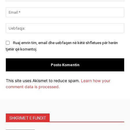
Ema
Ue
Ruaj emrin tim, email dhe uebfaqen në këtë shfletues për herën
tjetër që komentoj.
This site uses Akismet to reduce spam.
Learn how your
comment data is processed.
SHKRIMET E FUNDIT