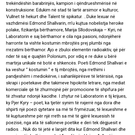
trekëndëshin barabrinjës, kampion i qëndrueshmërisë në
konstruksione: Edukim në stad të lartë arsimor e kulturor,
Vullnet të hekurt dhe Talent të spikatur. …Duke lexuar në
vazhdimësi Edmond Shallvarin, m’u kujtua nobelistja heroike
polake, fizikantja bërthamore, Marija Sllodovskaja – Kyri, në
Laboratorin e saj bërthamor e cila nga pasioni, ndonjëherë
harronte ta vishte kostumin mbrojtës prej plumbi nga
rrezatimi bërthamor. Ajo e zbuloi elementin radioaktiv, që për
nder të saj e quajtën Polonium, por vdiq e re duke u bërë
martirja unikale në botë e shkencës. Poeti Edmond Shallvari e
ka veshur ” kostumin ” e tij mbrojtës, nga rrethimi i
pandjeshëm i mediokërve, i sahanlëpirësve të letërsisë, nga
skrapi i poetekave dhe takimeve hipokrite letrare, nga mediat
komerciale që të zhurmojnë për promocione të shpifura për
të zhvatur ndonjë kacidhe. I zhytur në Laboratorin e tij krijues,
ky Pjer Kyry – poet, ka tjetër synim të nxjerrë nga dora dhe
shpirti një poezi qytetare sa më të frymëzuar, të lexueshme e
të kuptueshme për një rreth sa më të gjërë lexuesish të
poezisë, nga ata të salloneve poetike e deri tek dëgjuesit e
radios. …Nuk do të jetë e largët dita kur Edmond Shallvari dhe