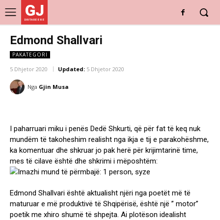
GJ
DRITARE E RE
Edmond Shallvari
PAKATEGORI
5 Dhjetor 2020
Updated:
5 Dhjetor 2020
Nga
Gjin Musa
I paharruari miku i penës Dedë Shkurti, që për fat të keq nuk
mundëm të takoheshim realisht nga ikja e tij e parakohëshme,
ka komentuar dhe shkruar jo pak herë për krijimtarinë time,
mes të cilave është dhe shkrimi i mëposhtëm:
Edmond Shallvari është aktualisht njëri nga poetët më të
maturuar e më produktivë të Shqipërisë, është një ” motor”
poetik me xhiro shumë të shpejta. Ai plotëson idealisht