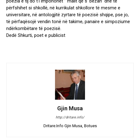
poezia e tij do t’i imponohet ” malit që s’ bëzan” dhe të
përfshihet si shkollë, në kurrikulat shkollore të mesme e
universitare, në antologjitë zyrtare të poezisë shqipe, pse jo,
të përfaqësojë vendin tonë në takime, panaire e simpoziume
ndërkombëtare të poezisë.
Dedë Shkurti, poet e publicist
Gjin Musa
http://dritare.info/
Dritare.Info Gjin Musa, Botues