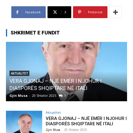
Facebook
X
Pinterest
SHKRIMET E FUNDIT
ËR I NJOHUR I
AKTUALITET
NË ITALI
Pregaditi Gjin Musa-Rome- S
Gjin Musa
-
8 Shtator 2025
0
Aktualitet
VERA GJONAJ – NJË EMËR I NJOHUR I
DIASPORËS SHQIPTARE NË ITALI
Gjin Musa
-
20 Shtator 2025