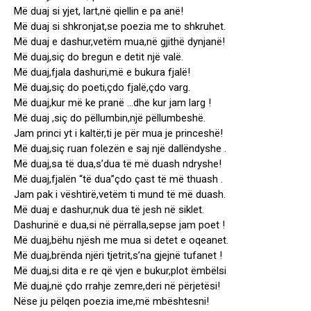
Më duaj si yjet, lart,në qiellin e pa anë!
Më duaj si shkronjat,se poezia me to shkruhet.
Më duaj e dashur,vetëm mua,në gjithë dynjanë!
Më duaj,siç do bregun e detit një valë.
Më duaj,fjala dashuri,më e bukura fjalë!
Më duaj,siç do poeti,çdo fjalë,çdo varg.
Më duaj,kur më ke pranë …dhe kur jam larg !
Më duaj ,siç do pëllumbin,një pëllumbeshë.
Jam princi yt i kaltër,ti je për mua je princeshë!
Më duaj,siç ruan folezën e saj një dallëndyshe .
Më duaj,sa të dua,s’dua të më duash ndryshe!
Më duaj,fjalën “të dua”çdo çast të më thuash .
Jam pak i vështirë,vetëm ti mund të më duash.
Më duaj e dashur,nuk dua të jesh në siklet.
Dashurinë e dua,si në përralla,sepse jam poet !
Më duaj,bëhu njësh me mua si detet e oqeanet.
Më duaj,brënda njëri tjetrit,s’na gjejnë tufanet !
Më duaj,si dita e re që vjen e bukur,plot ëmbëlsi
Më duaj,në çdo rrahje zemre,deri në përjetësi!
Nëse ju pëlqen poezia ime,më mbështesni!