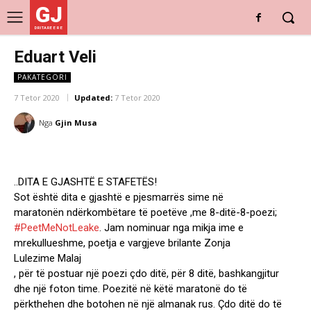
GJ
DRITARE E RE
Eduart Veli
PAKATEGORI
7 Tetor 2020
Updated:
7 Tetor 2020
Nga
Gjin Musa
..DITA E GJASHTË E STAFETËS!
Sot është dita e gjashtë e pjesmarrës sime në
maratonën ndërkombëtare të poetëve ,me 8-ditë-8-poezi;
#PeetMeNotLeake
. Jam nominuar nga mikja ime e
mrekullueshme, poetja e vargjeve brilante Zonja
Lulezime Malaj
, për të postuar një poezi çdo ditë, për 8 ditë, bashkangjitur
dhe një foton time. Poezitë në këtë maratonë do të
përkthehen dhe botohen në një almanak rus. Çdo ditë do të