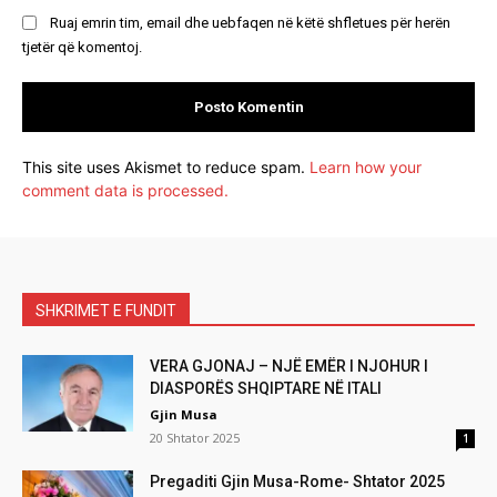
Ruaj emrin tim, email dhe uebfaqen në këtë shfletues për herën
tjetër që komentoj.
This site uses Akismet to reduce spam.
Learn how your
comment data is processed.
SHKRIMET E FUNDIT
VERA GJONAJ – NJË EMËR I NJOHUR I
DIASPORËS SHQIPTARE NË ITALI
Gjin Musa
20 Shtator 2025
1
Pregaditi Gjin Musa-Rome- Shtator 2025