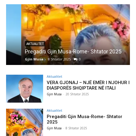
AKTUALITET
Pregaditi Gjin Musa-Rome- Shtator 2025
Gjin Musa
-
8 Shtator 2025
0
G
Aktualitet
VERA GJONAJ – NJË EMËR I NJOHUR I
DIASPORËS SHQIPTARE NË ITALI
Gjin Musa
-
20 Shtator 2025
Aktualitet
Pregaditi Gjin Musa-Rome- Shtator
2025
Gjin Musa
-
8 Shtator 2025