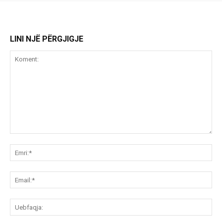
LINI NJË PËRGJIGJE
Koment:
Emr
Ema
Ue