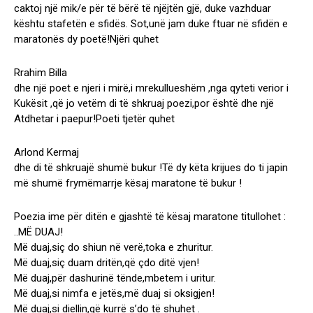
caktoj një mik/e për të bërë të njëjtën gjë, duke vazhduar
kështu stafetën e sfidës. Sot,unë jam duke ftuar në sfidën e
maratonës dy poetë!Njëri quhet
Rrahim Billa
dhe një poet e njeri i mirë,i mrekullueshëm ,nga qyteti verior i
Kukësit ,që jo vetëm di të shkruaj poezi,por është dhe një
Atdhetar i paepur!Poeti tjetër quhet
Arlond Kermaj
dhe di të shkruajë shumë bukur !Të dy këta krijues do ti japin
më shumë frymëmarrje kësaj maratone të bukur !
Poezia ime për ditën e gjashtë të kësaj maratone titullohet :
..MË DUAJ!
Më duaj,siç do shiun në verë,toka e zhuritur.
Më duaj,siç duam dritën,që çdo ditë vjen!
Më duaj,për dashurinë tënde,mbetem i uritur.
Më duaj,si nimfa e jetës,më duaj si oksigjen!
Më duaj,si diellin,që kurrë s’do të shuhet .