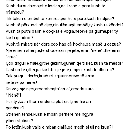
Kush duroi dhimbjet e lindjes,në krahë e para kush të
rrëmbeu?
Tik takun e ëmbël të zemrës,për herë parë,kush ti ndjeu?!
Kush të përkundi në djep,ninullën aqë ëmbël,ty kush ta këndoi?
Kush ta puthi ballin e doçkat e vogla,netëve pa gjumë,për ty
kush qëndroi ?
Kush,të mbajti për dore,çdo hap që hodhe,pa masë u gëzua?
Një emër i shenjtë,të shoqëron një jetë, emri “nënë”,dhe emri
“grua” !
Çdo tingull e fjalë,gjithë gëzim,gjuhën që ti flet, kush ta mësoi?
Dashuri të çiltër,pa kushte,një jetë,o njeri, kush të dhuroi?!
Tek pragu i derës,kush rri zgjuar,netëve të errta
netëve pa hënë,!
Rri veç një njeri,emërshenjta”grua”,emërbukura
” Nënë”!
Për ty ,kush thurri ëndërra plot diell,me fije ari
qëndisur?
Strehën tënde,kush e mban përherë me ngjyra
ylberi stolisur?
Po jetën,kush vallë e mban gjallë,që rrjedh si uji në krua?!