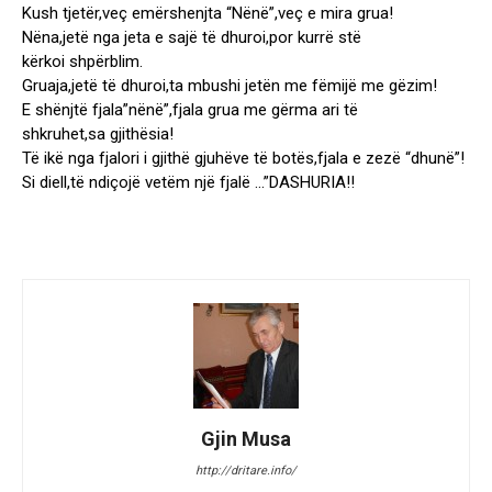
Kush tjetër,veç emërshenjta “Nënë”,veç e mira grua!
Nëna,jetë nga jeta e sajë të dhuroi,por kurrë stë
kërkoi shpërblim.
Gruaja,jetë të dhuroi,ta mbushi jetën me fëmijë me gëzim!
E shënjtë fjala”nënë”,fjala grua me gërma ari të
shkruhet,sa gjithësia!
Të ikë nga fjalori i gjithë gjuhëve të botës,fjala e zezë “dhunë”!
Si diell,të ndiçojë vetëm një fjalë …”DASHURIA!!
Gjin Musa
http://dritare.info/