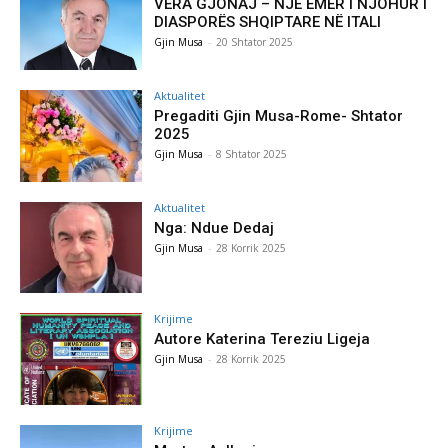
VERA GJONAJ – NJË EMËR I NJOHUR I
DIASPORËS SHQIPTARE NË ITALI
Gjin Musa
-
20 Shtator 2025
Aktualitet
Pregaditi Gjin Musa-Rome- Shtator
2025
Gjin Musa
-
8 Shtator 2025
Aktualitet
Nga: Ndue Dedaj
Gjin Musa
-
28 Korrik 2025
Krijime
Autore Katerina Tereziu Ligeja
Gjin Musa
-
28 Korrik 2025
Krijime