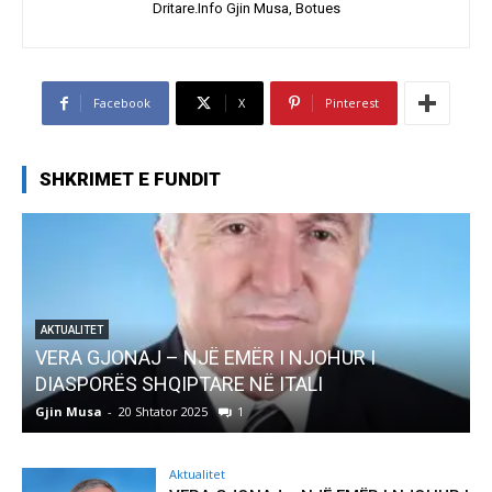
Dritare.Info Gjin Musa, Botues
Facebook
X
Pinterest
SHKRIMET E FUNDIT
R I NJOHUR I
AKTUALITET
Ë ITALI
Pregaditi Gjin Musa-Rome- Sht
Gjin Musa
-
8 Shtator 2025
0
Aktualitet