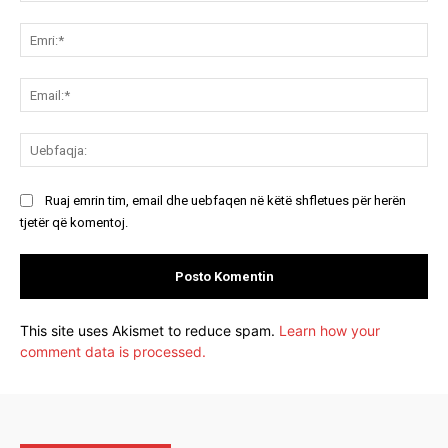
Koment:
Emr
Ema
Ue
Ruaj emrin tim, email dhe uebfaqen në këtë shfletues për herën
tjetër që komentoj.
This site uses Akismet to reduce spam.
Learn how your
comment data is processed.