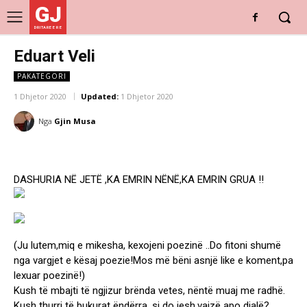
GJ
DRITARE E RE
Eduart Veli
PAKATEGORI
1 Dhjetor 2020
Updated:
1 Dhjetor 2020
Nga
Gjin Musa
DASHURIA NË JETË ,KA EMRIN NËNË,KA EMRIN GRUA !!
(Ju lutem,miq e mikesha, kexojeni poezinë ..Do fitoni shumë
nga vargjet e kësaj poezie!Mos më bëni asnjë like e koment,pa
lexuar poezinë!)
Kush të mbajti të ngjizur brënda vetes, nëntë muaj me radhë.
Kush thurri të bukurat ëndërra, si do jesh,vajzë apo djalë?