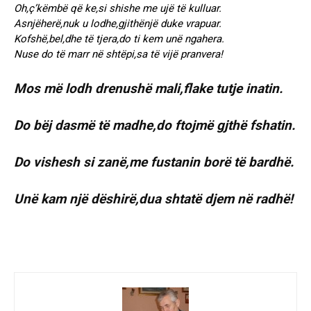
Oh,ç’këmbë që ke,si shishe me ujë të kulluar.
Asnjëherë,nuk u lodhe,gjithënjë duke vrapuar.
Kofshë,bel,dhe të tjera,do ti kem unë ngahera.
Nuse do të marr në shtëpi,sa të vijë pranvera!
Mos më lodh drenushë mali,flake tutje inatin.
Do bëj dasmë të madhe,do ftojmë gjthë fshatin.
Do vishesh si zanë,me fustanin borë të bardhë.
Unë kam një dëshirë,dua shtatë djem në radhë!