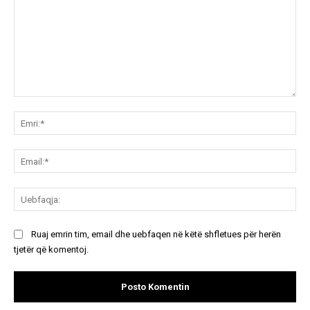
Koment:
Emr
Ema
Ue
Ruaj emrin tim, email dhe uebfaqen në këtë shfletues për herën
tjetër që komentoj.