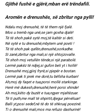
Gjithë fushë e gjërë,mban erë trëndafili.
Aromën e drenushës, së zbritur nga pylli!
Ndalu moj drenushë, të të them një fjalë.
Mos u tremb nga unë,se jam goxha djalë!
Të të shoh pakë sytë moj,të kaltër si deti.
Në sytë e tu drenushë,mbytem unë poeti !
Të të shoh pak qafën,drenushë,sorkadhe.
Si zanë,zbritur nga mali,si një shtojzovalle.
Të shoh moj vetullën tënde,si një parabolë.
Lermë pakëz të ndjej,si gufon beli yt i hollë!
Drenushë moj,gjinj fryrë,si pjepër e bostan.
Lermë pak ti prek me dorë,tu bëfsha kurban!
Ah,moj dy faqet e tua,porsi mollë starkinge.
Herë më dukesh,drenushë,herë porsi xhinde!
Ah moj,këto dy buzët e tua,ngyer mjaltëzuar.
Të ti puth,me mall të shpirtit,djegur përvëluar!
Balli yt,posi sedef,në të do të shkruaj poezinë.
Ti o drenushë mali,mos ma refuzo dashurinë!