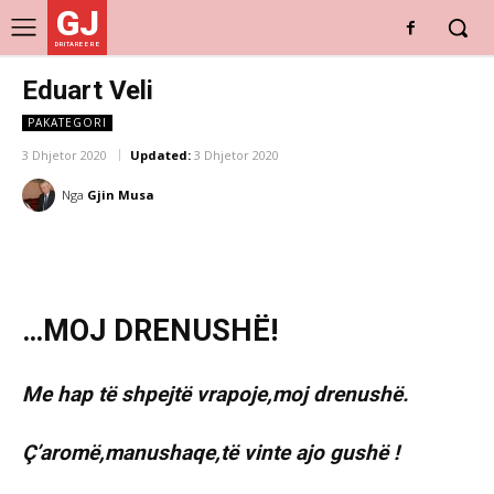
GJ
DRITARE E RE
Eduart Veli
PAKATEGORI
3 Dhjetor 2020
Updated:
3 Dhjetor 2020
Nga
Gjin Musa
…MOJ DRENUSHË!
Me hap të shpejtë vrapoje,moj drenushë.
Ç’aromë,manushaqe,të vinte ajo gushë !