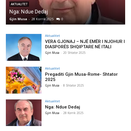
AKTUALITET
Nga: Ndue Dedaj
A
Gjin Musa
-
28 Korrik 2025
0
G
Aktualitet
VERA GJONAJ – NJË EMËR I NJOHUR I
DIASPORËS SHQIPTARE NË ITALI
Gjin Musa
-
20 Shtator 2025
Aktualitet
Pregaditi Gjin Musa-Rome- Shtator
2025
Gjin Musa
-
8 Shtator 2025
Aktualitet
Nga: Ndue Dedaj
Gjin Musa
-
28 Korrik 2025