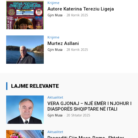
Krijime
Autore Katerina Tereziu Ligeja
Gjin Musa
-
28 Korrik 2025
Krijime
Murtez Asllani
Gjin Musa
-
28 Korrik 2025
LAJME RELEVANTE
Aktualitet
VERA GJONAJ – NJË EMËR I NJOHUR I
DIASPORËS SHQIPTARE NË ITALI
Gjin Musa
-
20 Shtator 2025
Aktualitet
Pregaditi Gjin Musa-Rome- Shtator