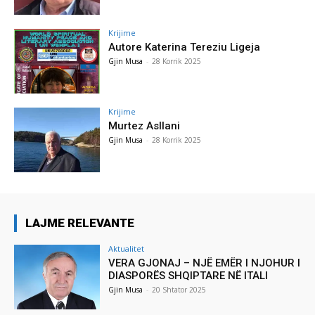
Krijime
Autore Katerina Tereziu Ligeja
Gjin Musa
-
28 Korrik 2025
Krijime
Murtez Asllani
Gjin Musa
-
28 Korrik 2025
LAJME RELEVANTE
Aktualitet
VERA GJONAJ – NJË EMËR I NJOHUR I
DIASPORËS SHQIPTARE NË ITALI
Gjin Musa
-
20 Shtator 2025