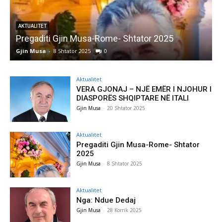
AKTUALITET
Pregaditi Gjin Musa-Rome- Shtator 2025
Gjin Musa
-
8 Shtator 2025
0
G
Aktualitet
VERA GJONAJ – NJË EMËR I NJOHUR I
DIASPORËS SHQIPTARE NË ITALI
Gjin Musa
-
20 Shtator 2025
Aktualitet
Pregaditi Gjin Musa-Rome- Shtator
2025
Gjin Musa
-
8 Shtator 2025
Aktualitet
Nga: Ndue Dedaj
Gjin Musa
-
28 Korrik 2025