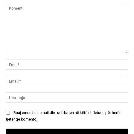
Koment:
Emr
Ema
Ue
Ruaj emrin tim, email dhe uebfaqen në këtë shfletues për herën
tjetër që komentoj.