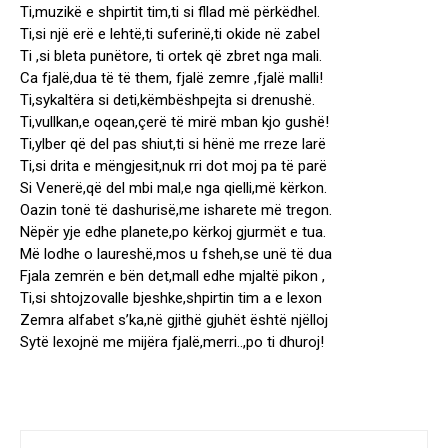
Ti,muzikë e shpirtit tim,ti si fllad më përkëdhel.
Ti,si një erë e lehtë,ti suferinë,ti okide në zabel
Ti ,si bleta punëtore, ti ortek që zbret nga mali.
Ca fjalë,dua të të them, fjalë zemre ,fjalë malli!
Ti,sykaltëra si deti,këmbëshpejta si drenushë.
Ti,vullkan,e oqean,çerë të mirë mban kjo gushë!
Ti,ylber që del pas shiut,ti si hënë me rreze larë
Ti,si drita e mëngjesit,nuk rri dot moj pa të parë
Si Venerë,që del mbi mal,e nga qielli,më kërkon.
Oazin tonë të dashurisë,me isharete më tregon.
Nëpër yje edhe planete,po kërkoj gjurmët e tua.
Më lodhe o laureshë,mos u fsheh,se unë të dua
Fjala zemrën e bën det,mall edhe mjaltë pikon ,
Ti,si shtojzovalle bjeshke,shpirtin tim a e lexon
Zemra alfabet s’ka,në gjithë gjuhët është njëlloj
Sytë lexojnë me mijëra fjalë,merri..,po ti dhuroj!