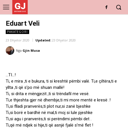
GJ
DRITARE E RE
Eduart Veli
PAKATEGORI
23 Dhjetor 2020
Updated:
23 Dhjetor 2020
Nga
Gjin Musa
…TI…!
Ti, e mira ,ti e bukura, ti si kreshtë pëmbi valë. Ti,e çiltëra,ti e
yllta ,ti që s’po më shuan mallë!
Ti, si drita e mëngjezit ,ti si trëndafil me vesë.
Ti,e thjeshta gjer në dhembje,ti mi more mentë e kresë .!
Ti,si flladi pranverës,ti plot nur,si zanë bjeshke
Ti,si borë e bardhë në mal,ti moj si lule pjeshke
Ti,si agu i pranverës,ti si perëndimi pëmbi det .
Ti,që më ndjek si hije,ti që asnjë fjalë s’më flet !