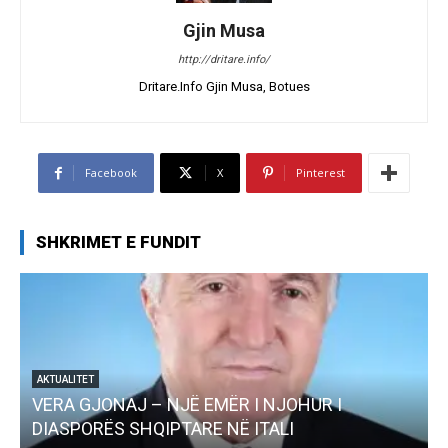
Gjin Musa
http://dritare.info/
Dritare.Info Gjin Musa, Botues
Facebook
X
Pinterest
SHKRIMET E FUNDIT
AKTUALITET
VERA GJONAJ – NJË EMËR I NJOHUR I
DIASPORËS SHQIPTARE NË ITALI