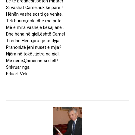
Le të bredhësh,botën mbarë!
Si vashat Çame,nuk ke parë !
Hënën vashë,sot ti çe venite.
Tek burimi,dole dhe më prite.
Më e mira vashë,e kësaj ane .
Dhe hëna në qiell,është Çame!
Ti edhe Hëna,pra që të dyja.
Pranoni,të jeni nuset e mija?
Njëra në tokë ,tjetra në qiell.
Me nënë,Çamërinë si diell !
Shkruar nga
Eduart Veli