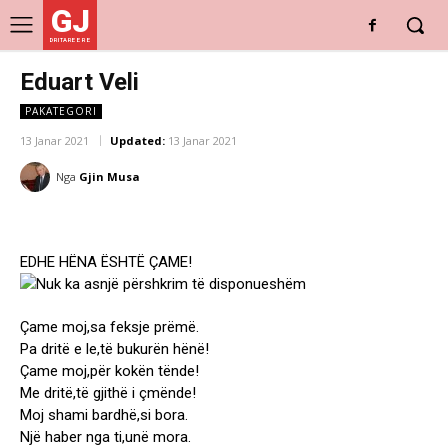
GJ
DRITARE E RE
Eduart Veli
PAKATEGORI
13 Janar 2021
Updated:
13 Janar 2021
Nga
Gjin Musa
EDHE HËNA ËSHTË ÇAME!
Çame moj,sa feksje prëmë.
Pa dritë e le,të bukurën hënë!
Çame moj,për kokën tënde!
Me dritë,të gjithë i çmënde!
Moj shami bardhë,si bora.
Një haber nga ti,unë mora.