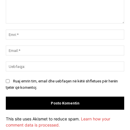
Koment:
Emr
Ema
Ue
Ruaj emrin tim, email dhe uebfaqen në këtë shfletues për herën
tjetër që komentoj.
This site uses Akismet to reduce spam.
Learn how your
comment data is processed.