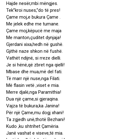
Hajde nesër,mbi mëngjes.
Tek”kroi nuses,”do të pres!
Çame moj,e bukura Çame .
Me jelek edhe me tumane.
Çame moj,këpucë me maja
Me manton,çuditet dynjaja!
Gjerdani xixa,hedh në gushë.
Gjithë naze shkon në fushë.
Vathët ndijnë, si rreze dielli.
Je si hënë,që zbret nga qielli!
Mbase dhe mua,më del fati.
Të marr një nuse,nga Filati.
Më flasin vetë ,viset e mia.
Merre djalë,nga Paramithia!
Dua një çame,si gjeraqina.
Vajza të bukura,ka Janina!
Për një Çame,mu dogj xhani!
Ta zgjedh unë,thotë Bezhani!
Kudo ,ku shtrihet Çamëria.
Janë vashat e viseve,të mia.