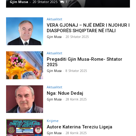
Gjin Musa
-
20 Shtator 2025
1
G
Aktualitet
VERA GJONAJ – NJË EMËR I NJOHUR I
DIASPORËS SHQIPTARE NË ITALI
Gjin Musa
-
20 Shtator 2025
Aktualitet
Pregaditi Gjin Musa-Rome- Shtator
2025
Gjin Musa
-
8 Shtator 2025
Aktualitet
Nga: Ndue Dedaj
Gjin Musa
-
28 Korrik 2025
Krijime
Autore Katerina Tereziu Ligeja
Gjin Musa
-
28 Korrik 2025