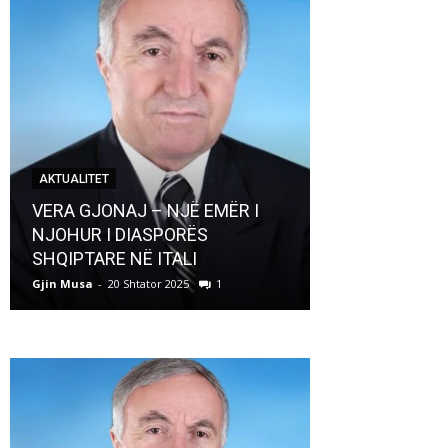
AKTUALITET
AKTUALITET
VERA GJONAJ – NJË EMËR I
NJOHUR I DIASPORËS
Pregaditi Gji
SHQIPTARE NË ITALI
Shtator 2025
Gjin Musa
-
20 Shtator 2025
1
Gjin Musa
-
8 Shtat