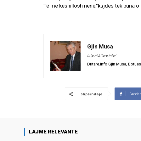
Të më këshillosh nënë,”kujdes tek puna o d
Gjin Musa
http://dritare.info/
Dritare.Info Gjin Musa, Botues
Faceb
Shpërndaje
LAJME RELEVANTE