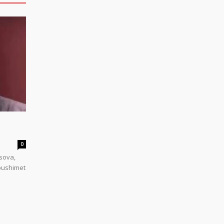
0
sova,
 pushimet