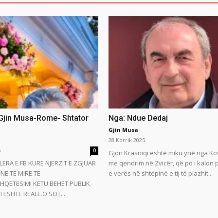
 Gjin Musa-Rome- Shtator
Nga: Ndue Dedaj
Gjin Musa
28 Korrik 2025
5
0
Gjon Krasniqi është miku ynë nga Ko
LERA E FB KURE NJERZIT E ZGJUAR
me qendrim në Zvicër, që po i kalon
NE TE MIRE TE
e verës në shtëpinë e tij të plazhit...
HQETESIMI KETU BEHET PUBLIK
 ESHTE REALE.O SOT...