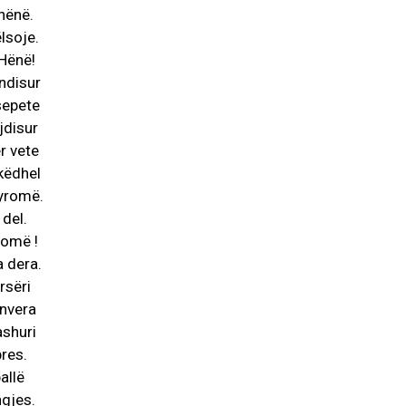
 nënë.
lsoje.
 Hënë!
ëndisur
sepete
jdisur
r vete
rkëdhel
fyromë.
 del.
romë !
a dera.
rsëri
anvera
ashuri
res.
allë
ngjes.