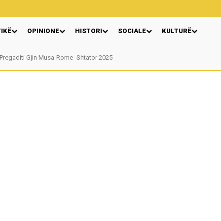
TIKË
OPINIONE
HISTORI
SOCIALE
KULTURË
Pregaditi Gjin Musa-Rome- Shtator 2025
Nga: Ndue Dedaj