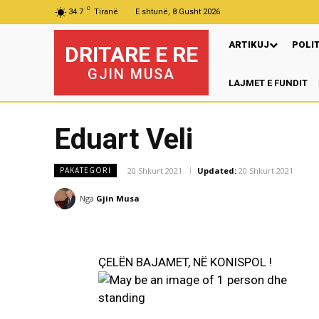
C
34.7
Tiranë
E shtunë, 8 Gusht 2026
ARTIKUJ
POLI
DRITARE E RE
GJIN MUSA
LAJMET E FUNDIT
Eduart Veli
20 Shkurt 2021
Updated:
20 Shkurt 2021
PAKATEGORI
Nga
Gjin Musa
ÇELËN BAJAMET, NË KONISPOL !