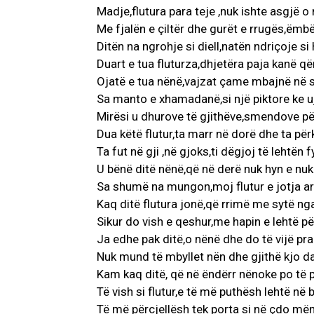
Madje,flutura para teje ,nuk ishte asgjë o
Me fjalën e çiltër dhe gurët e rrugës,ëmbë
Ditën na ngrohje si diell,natën ndriçoje si
Duart e tua fluturza,dhjetëra paja kanë q
Ojatë e tua nënë,vajzat çame mbajnë në 
Sa manto e xhamadanë,si një piktore ke u
Mirësi u dhurove të gjithëve,smendove pë
Dua këtë flutur,ta marr në dorë dhe ta pë
Ta fut në gji ,në gjoks,ti dëgjoj të lehtën 
U bënë ditë nënë,që në derë nuk hyn e nuk
Sa shumë na mungon,moj flutur e jotja a
Kaq ditë flutura jonë,që rrimë me sytë ng
Sikur do vish e qeshur,me hapin e lehtë pë
Ja edhe pak ditë,o nënë dhe do të vijë pr
Nuk mund të mbyllet nën dhe gjithë kjo d
Kam kaq ditë, që në ëndërr nënoke po të p
Të vish si flutur,e të më puthësh lehtë në b
Të më përcjellësh tek porta si në çdo më