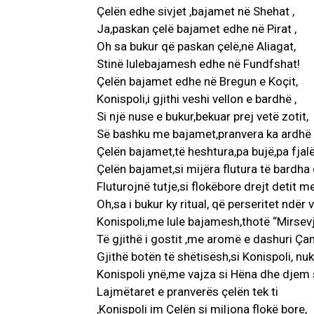
Çelën edhe sivjet ,bajamet në Shehat ,
Ja,paskan çelë bajamet edhe në Pirat ,
Oh sa bukur që paskan çelë,në Aliagat,
Stinë lulebajamesh edhe në Fundfshat!
Çelën bajamet edhe në Bregun e Koçit,
Konispoli,i gjithi veshi vellon e bardhë ,
Si një nuse e bukur,bekuar prej vetë zotit,
Së bashku me bajamet,pranvera ka ardhë 
Çelën bajamet,të heshtura,pa bujë,pa fjalë
Çelën bajamet,si mijëra flutura të bardha 
Fluturojnë tutje,si flokëbore drejt detit me
Oh,sa i bukur ky ritual, që perseritet ndër v
Konispoli,me lule bajamesh,thotë “Mirsevj
Të gjithë i gostit ,me aromë e dashuri Çam
Gjithë botën të shëtisësh,si Konispoli, nuk
Konispoli ynë,me vajza si Hëna dhe djem s
Lajmëtaret e pranverës çelën tek ti
,Konispoli im Çelën si miljona flokë bore,