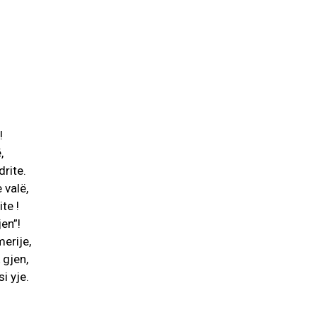
!
,
drite.
 valë,
ite !
en”!
erije,
 gjen,
i yje.