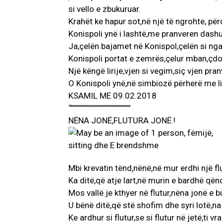
si vello e zbukuruar.
Krahët ke hapur sot,në një të ngrohte, për
Konispoli ynë i lashtë,me pranveren dashu
Ja,çelën bajamet në Konispol,çelën si nga
Konispoli portat e zemrës,çelur mban,çdo
Një këngë lirije,vjen si vegim,siç vjen pran
O Konispoli ynë,në simbiozë përherë me li
KSAMIL ME 09.02.2018
“””””””””””””””””””””””””
NËNA JONË,FLUTURA JONË !
Mbi krevatin tënd,nënë,në mur erdhi një flu
Ka ditë,që atje lart,në murin e bardhë qën
Mos vallë je kthyer në flutur,nëna jonë e b
U bënë ditë,që stë shofim dhe syri lotë,na
Ke ardhur si flutur,se si flutur në jetë,ti vr