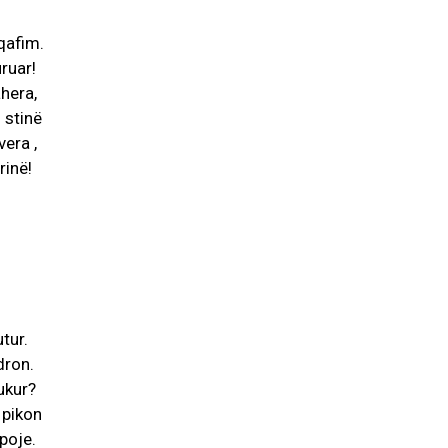
qafim.
ruar!
hera,
 stinë
vera ,
rinë!
tur.
dron.
ukur?
 pikon
apoje.