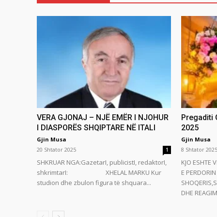
VERA GJONAJ – NJË EMËR I NJOHUR
Pregaditi
I DIASPORËS SHQIPTARE NË ITALI
2025
Gjin Musa
Gjin Musa
20 Shtator 2025
8 Shtator 202
1
SHKRUAR NGA:GazetarI, publicistI, redaktorI,
KJO ESHTE V
shkrimtarI: XHELAL MARKU Kur
E PERDORIN 
studion dhe zbulon figura të shquara...
SHOQERIS,S
DHE REAGIMI