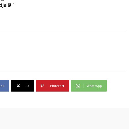
jalë! “
ook
X
Pinterest
WhatsApp