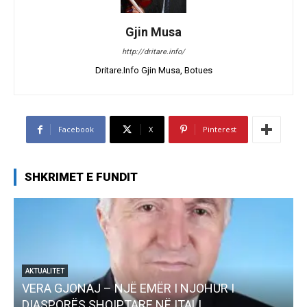
Gjin Musa
http://dritare.info/
Dritare.Info Gjin Musa, Botues
Facebook
X
Pinterest
SHKRIMET E FUNDIT
AKTUALITET
VERA GJONAJ – NJË EMËR I NJOHUR I
DIASPORËS SHQIPTARE NË ITALI