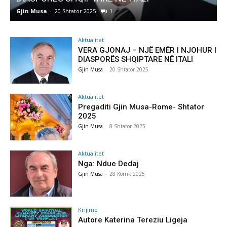
Gjin Musa
-
20 Shtator 2025
1
G
Aktualitet
VERA GJONAJ – NJË EMËR I NJOHUR I
DIASPORËS SHQIPTARE NË ITALI
Gjin Musa
-
20 Shtator 2025
Aktualitet
Pregaditi Gjin Musa-Rome- Shtator
2025
Gjin Musa
-
8 Shtator 2025
Aktualitet
Nga: Ndue Dedaj
Gjin Musa
-
28 Korrik 2025
Krijime
Autore Katerina Tereziu Ligeja