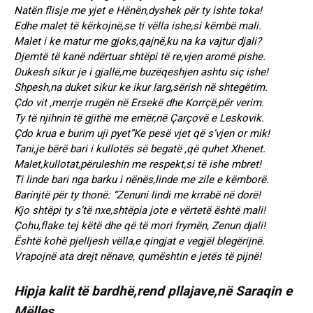
Natën flisje me yjet e Hënën,dyshek për ty ishte toka!
Edhe malet të kërkojnë,se ti vëlla ishe,si këmbë mali.
Malet i ke matur me gjoks,qajnë,ku na ka vajtur djali?
Djemtë të kanë ndërtuar shtëpi të re,vjen aromë pishe.
Dukesh sikur je i gjallë,me buzëqeshjen ashtu siç ishe!
Shpesh,na duket sikur ke ikur larg,sërish në shtegëtim.
Çdo vit ,merrje rrugën në Ersekë dhe Korrçë,për verim.
Ty të njihnin të gjithë me emër,në Çarçovë e Leskovik.
Çdo krua e burim uji pyet”Ke pesë vjet që s’vjen or mik!
Tani,je bërë bari i kullotës së begatë ,që quhet Xhenet.
Malet,kullotat,përuleshin me respekt,si të ishe mbret!
Ti linde bari nga barku i nënës,linde me zile e këmborë.
Barinjtë për ty thonë: “Zenuni lindi me krrabë në dorë!
Kjo shtëpi ty s’të nxe,shtëpia jote e vërtetë është mali!
Çohu,flake tej këtë dhe që të mori frymën, Zenun djali!
Është kohë pjelljesh vëlla,e qingjat e vegjël blegërijnë.
Vrapojnë ata drejt nënave, qumështin e jetës të pijnë!
Hipja kalit të bardhë,rend pllajave,në Saraqin e
Mëlles.