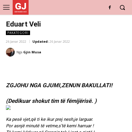
GJ
DRITARE E RE
Eduart Veli
PAKATEGORI
26 Janar 2022
Updated:
26 Janar 2022
Nga
Gjin Musa
ZGJOHU NGA GJUMI,ZENUN BAKULLATI!
(Dedikuar shokut tim të fëmijërisë. )
Ka pesë vjet,që ti ke ikur prej nesh,je larguar.
Por asnjë minutë të vetme,s’të kemi harruar !