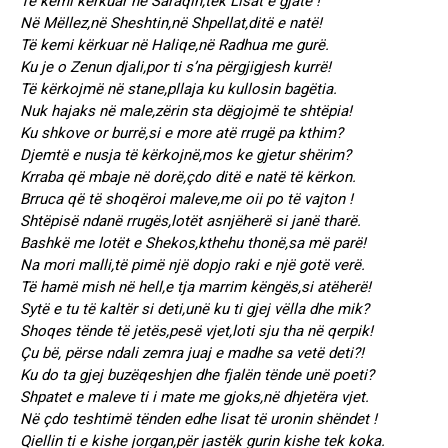
Të kemi kërkuar në Saraqin,tek Lisat e gjatë !
Në Mëllez,në Sheshtin,në Shpellat,ditë e natë!
Të kemi kërkuar në Haliqe,në Radhua me gurë.
Ku je o Zenun djali,por ti s’na përgjigjesh kurrë!
Të kërkojmë në stane,pllaja ku kullosin bagëtia.
Nuk hajaks në male,zërin sta dëgjojmë te shtëpia!
Ku shkove or burrë,si e more atë rrugë pa kthim?
Djemtë e nusja të kërkojnë,mos ke gjetur shërim?
Krraba që mbaje në dorë,çdo ditë e natë të kërkon.
Brruca që të shoqëroi maleve,me oii po të vajton !
Shtëpisë ndanë rrugës,lotët asnjëherë si janë tharë.
Bashkë me lotët e Shekos,kthehu thonë,sa më parë!
Na mori malli,të pimë një dopjo raki e një gotë verë.
Të hamë mish në hell,e tja marrim këngës,si atëherë!
Sytë e tu të kaltër si deti,unë ku ti gjej vëlla dhe mik?
Shoqes tënde të jetës,pesë vjet,loti sju tha në qerpik!
Çu bë, përse ndali zemra juaj e madhe sa vetë deti?!
Ku do ta gjej buzëqeshjen dhe fjalën tënde unë poeti?
Shpatet e maleve ti i mate me gjoks,në dhjetëra vjet.
Në çdo teshtimë tënden edhe lisat të uronin shëndet !
Qiellin ti e kishe jorgan,për jastëk gurin kishe tek koka.