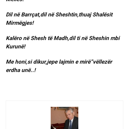
Dil në Barrçat,dil në Sheshtin,thuaj Shalësit
Mirmëgjes!
Kalëro në Shesh të Madh,dil ti në Sheshin mbi
Kurunë!
Me honi,si dikur,jepe lajmin e mirë”vëllezër
erdha unë..!