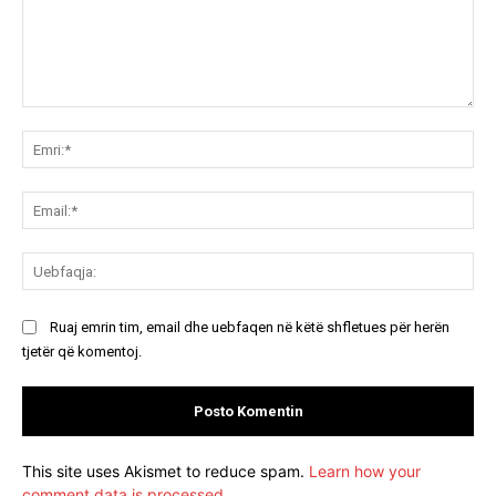
Koment:
Emr
Ema
Ue
Ruaj emrin tim, email dhe uebfaqen në këtë shfletues për herën
tjetër që komentoj.
This site uses Akismet to reduce spam.
Learn how your
comment data is processed.