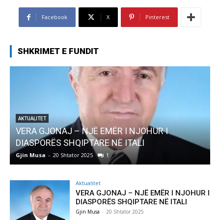
Facebook
X
Pinterest
SHKRIMET E FUNDIT
ËR I NJOHUR I
AKTUALITET
NË ITALI
Pregaditi Gjin Musa-Rome- S
Gjin Musa
-
8 Shtator 2025
0
Aktualitet
VERA GJONAJ – NJË EMËR I NJOHUR I
DIASPORËS SHQIPTARE NË ITALI
Gjin Musa
-
20 Shtator 2025