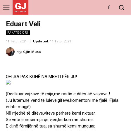
GJ
DRITARE E RE
Eduart Veli
PAKATEGORI
11 Tetor 2021
Updated:
11 Tetor 2021
Nga
Gjin Musa
OH ,SA PAK KOHË NA MBETI PËR JU!
(Dedikuar vajzave të mija,me rastin e ditës së vajzave !
(Ju lutem,në vend të luleve,gifeve,komentoni me fjalë !Fjala
është magji!)
Në rrjedhë të ditëve,viteve përherë kemi nxituar,
Se vetë e nesërmja që vjen,kërkon më shumë,
E di,në fëmijërinë tuaj,sa shumë kemi munguar,