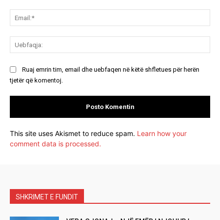
Ema
Ue
Ruaj emrin tim, email dhe uebfaqen në këtë shfletues për herën
tjetër që komentoj.
This site uses Akismet to reduce spam.
Learn how your
comment data is processed.
SHKRIMET E FUNDIT