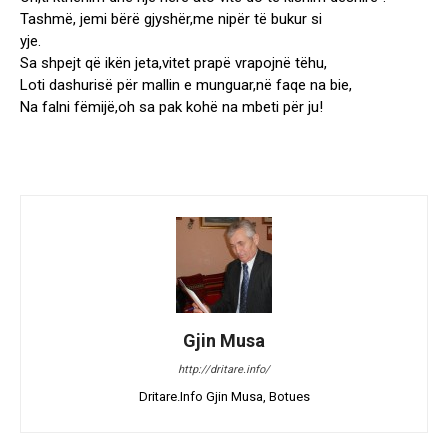
Tashmë, jemi bërë gjyshër,me nipër të bukur si
yje.
Sa shpejt që ikën jeta,vitet prapë vrapojnë tëhu,
Loti dashurisë për mallin e munguar,në faqe na bie,
Na falni fëmijë,oh sa pak kohë na mbeti për ju!
Gjin Musa
http://dritare.info/
Dritare.Info Gjin Musa, Botues