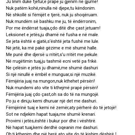
Ju linim duke fjetur,e prapë ju gjenim në gjumë!
Nuk patëm kohë,ninulla në djepe,tu këndonim.
Në shkollë si fëmijët e tjerë, nuk ju shoqëruam.
Nuk mundëm së bashku me ju, të ëndërronim,
Por me ëndërrat tuaja,çdo ditë dhe çast jetuam!
Leksionet e jetës,ju dhamë në fusha e në male.
Se jeta është e gjatë,s’është jeta fushë me lule.
Në jetë, ka më pakë gëzime e më shumë halle.
Me punë dhe djersë u rritët,s’u rritët me pekule.
Në rrugëtimin tuaj,ju tashmë ecni vetë pa frikë.
Ne çelësin e jetës ju dhamë,me shumë dashuri
Si një ninullë e ëmbël e munguar,si një muzikë.
Fëmijëria juaj na mungon,nuk kthehet përsëri!
Nuk mundemi ato vite ti kthejmë prapë përsëri!
Fëmijëria juaj çdo çast,oh sa do të na mungojë.
Po ju e dini,ju kemi dhuruar një det me dashuri.
Fëmijërinë tuaj e kemi në zemër,aty përherë do të jetojë!
Sot ne ndjekim hapat tuaja,me shumë krenari.
Provimi i jetës,është i bukur por dhe i vështirë.
Në hapat tuaj,kemi derdhë oqeanin me dashuri.
Oh,ti kthenim dhe një herë ato vite do të kishim dëshirë !