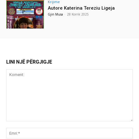
Krijime
Autore Katerina Tereziu Ligeja
Gjin Musa
-
28 Korrik 2025
LINI NJË PËRGJIGJE
Koment:
Emr