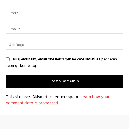
Koment:
Emr
Ema
Ue
Ruaj emrin tim, email dhe uebfaqen në këtë shfletues për herën
tjetër që komentoj.
This site uses Akismet to reduce spam.
Learn how your
comment data is processed.