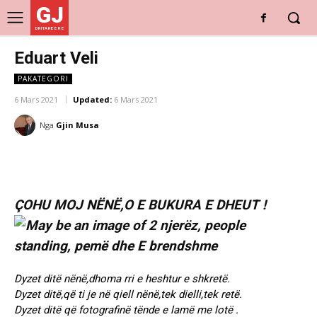
GJ
DRITARE E RE
Eduart Veli
PAKATEGORI
6 Mars 2021
Updated:
6 Mars 2021
Nga
Gjin Musa
ÇOHU MOJ NËNË,O E BUKURA E DHEUT !
Dyzet ditë nënë,dhoma rri e heshtur e shkretë.
Dyzet ditë,që ti je në qiell nënë,tek dielli,tek retë.
Dyzet ditë që fotografinë tënde e lamë me lotë .