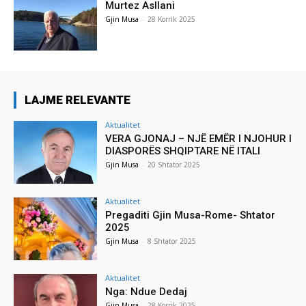
Murtez Asllani
Gjin Musa
-
28 Korrik 2025
LAJME RELEVANTE
Aktualitet
VERA GJONAJ – NJË EMËR I NJOHUR I
DIASPORËS SHQIPTARE NË ITALI
Gjin Musa
-
20 Shtator 2025
Aktualitet
Pregaditi Gjin Musa-Rome- Shtator
2025
Gjin Musa
-
8 Shtator 2025
Aktualitet
Nga: Ndue Dedaj
Gjin Musa
-
28 Korrik 2025