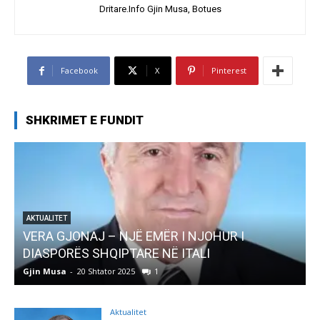
Dritare.Info Gjin Musa, Botues
Facebook
X
Pinterest
SHKRIMET E FUNDIT
UR I
AKTUALITET
Pregaditi Gjin Musa-Rome- Shtator 2025
Gjin Musa
-
8 Shtator 2025
0
Aktualitet