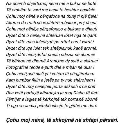
Na dhëmb shpirti,moj nëna më e bukur në botë
Të erdhëm te varri,me hapa të heshtur ngadalë.
Çohu moj nënë e përqafona,na thuaj ti një fjalë!
Akoma do rrish,nënë,shtrirë mbuluar prej dheut
Çohu moj nënë,e përqafona,o e bukura e dheut!
Dyzet ditë o nënë,na shteruan lotët nga të qarit.
Dyzet ditë mes lulesh,që po rritet bari i varrit !
Dyzet ditë ,që lulet tek shtëpia,nuk kanë aromë.
Dyzet ditë nënë,dritat presin ndezur në dhomë!
Të kërkon në dhomë Aroni,me dy sytë e shkruar
Fotografinë tënde e puth dhe e mban në duar !
Çohu nënë,unë djali yt i vetëm të përgjërohem.
Kam humbur fillin e jetës,pa ty nuk shërohem !
Dyzet ditë moj nënë,tek porta askush s’na pret
Dhe vetë porta,të kërkon,ku je moj Disho të flet!
Fëmijët e lagjes,të kërkojnë tek porta,në oborrë
Ti nga veranda,i përshëndesje të gjithë me dorë
Çohu moj nënë, të shkojmë në shtëpi përsëri.