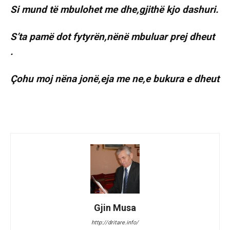
Si mund të mbulohet me dhe,gjithë kjo dashuri.
S’ta pamë dot fytyrën,nënë mbuluar prej dheut
.
Çohu moj nëna jonë,eja me ne,e bukura e dheut
Gjin Musa
http://dritare.info/