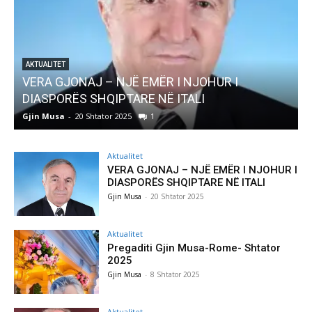
AKTUALITET
VERA GJONAJ – NJË EMËR I NJOHUR I
DIASPORËS SHQIPTARE NË ITALI
Gjin Musa
-
20 Shtator 2025
1
G
Aktualitet
VERA GJONAJ – NJË EMËR I NJOHUR I
DIASPORËS SHQIPTARE NË ITALI
Gjin Musa
-
20 Shtator 2025
Aktualitet
Pregaditi Gjin Musa-Rome- Shtator
2025
Gjin Musa
-
8 Shtator 2025
Aktualitet