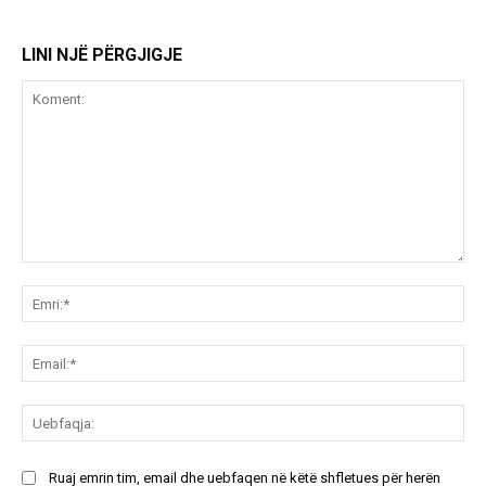
LINI NJË PËRGJIGJE
Koment:
Emr
Ema
Ue
Ruaj emrin tim, email dhe uebfaqen në këtë shfletues për herën