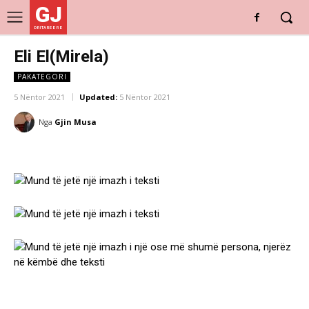
GJ
DRITARE E RE
Eli El(Mirela)
PAKATEGORI
5 Nëntor 2021
Updated:
5 Nëntor 2021
Nga
Gjin Musa