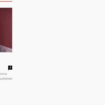
0
sova,
 pushimet