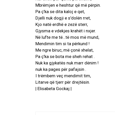
Mbrëmjen e heshtur që më përpin.
Pa ç’ka se dita kaloj e qet,
Djelli nuk dogji e s’dolën rret,
Kjo natë erdhë e zezë sterr,
Gjysma e vdekjes krahët i nxjer.
Në lufte me të…të mos më mund,
Mendimin tim si ta përkund !
Me ngre biruc, më çonë xhelat,
Pa ç’ka se bota me sheh rehat .
Nuk ka gjykatës nuk marr dënim !
nuk ka pages për pafajsin .
I trëmbem veç mendimit tim,
Litarve që tjerr për drejtësin.
| Elisabeta Gockaj |