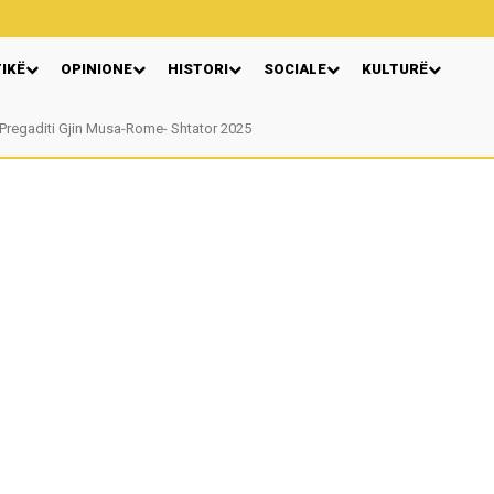
TIKË
OPINIONE
HISTORI
SOCIALE
KULTURË
Pregaditi Gjin Musa-Rome- Shtator 2025