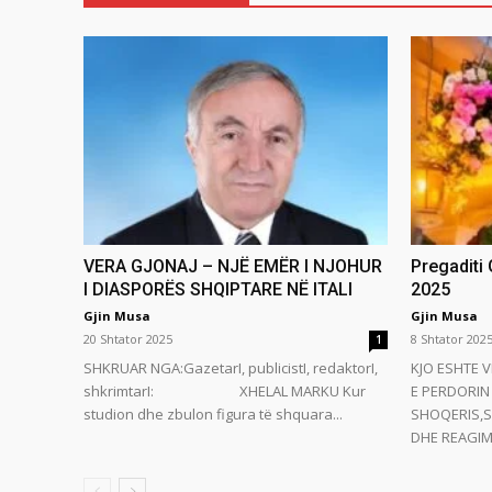
VERA GJONAJ – NJË EMËR I NJOHUR
Pregaditi
I DIASPORËS SHQIPTARE NË ITALI
2025
Gjin Musa
Gjin Musa
20 Shtator 2025
8 Shtator 202
1
SHKRUAR NGA:GazetarI, publicistI, redaktorI,
KJO ESHTE V
shkrimtarI: XHELAL MARKU Kur
E PERDORIN 
studion dhe zbulon figura të shquara...
SHOQERIS,S
DHE REAGIMI