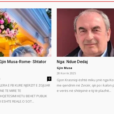
 Gjin Musa-Rome- Shtator
Nga: Ndue Dedaj
Gjin Musa
28 Korrik 2025
5
0
Gjon Krasniqi është miku ynë nga Ko
LERA E FB KURE NJERZIT E ZGJUAR
me qendrim në Zvicër, që po i kalon
NE TE MIRE TE
e verës në shtëpinë e tij të plazhit...
HQETESIMI KETU BEHET PUBLIK
 ESHTE REALE.O SOT...