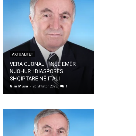
AKTUALITET
AKTUALITET
VERA GJONAJ – NJË EMËR I
NJOHUR I DIASPORËS
Pregaditi Gji
SHQIPTARE NË ITALI
Shtator 2025
Gjin Musa
-
20 Shtator 2025
1
Gjin Musa
-
8 Shtat