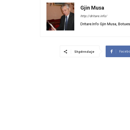
Gjin Musa
http://dritare.info/
Dritare.Info Gjin Musa, Botues
Faceb
Shpërndaje