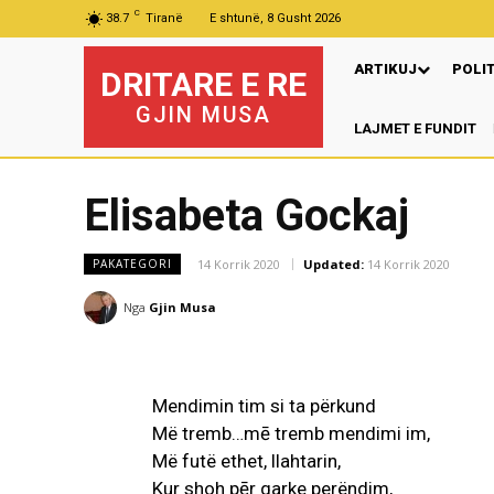
C
38.7
Tiranë
E shtunë, 8 Gusht 2026
ARTIKUJ
POLI
DRITARE E RE
GJIN MUSA
LAJMET E FUNDIT
Elisabeta Gockaj
14 Korrik 2020
Updated:
14 Korrik 2020
PAKATEGORI
Nga
Gjin Musa
Mendimin tim si ta përkund
Më tremb…mē tremb mendimi im,
Më futë ethet, llahtarin,
Kur shoh pēr qarke perëndim,