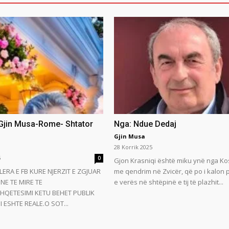
 Gjin Musa-Rome- Shtator
Nga: Ndue Dedaj
Gjin Musa
28 Korrik 2025
5
0
Gjon Krasniqi është miku ynë nga Ko
LERA E FB KURE NJERZIT E ZGJUAR
me qendrim në Zvicër, që po i kalon
NE TE MIRE TE
e verës në shtëpinë e tij të plazhit...
HQETESIMI KETU BEHET PUBLIK
 ESHTE REALE.O SOT...