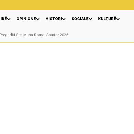
TIKË
OPINIONE
HISTORI
SOCIALE
KULTURË
Pregaditi Gjin Musa-Rome- Shtator 2025