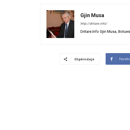
Gjin Musa
http://dritare.info/
Dritare.Info Gjin Musa, Botues
Faceb
Shpërndaje