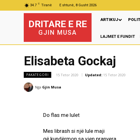
C
34.7
Tiranë
E shtunë, 8 Gusht 2026
ARTIKUJ
POLI
DRITARE E RE
GJIN MUSA
LAJMET E FUNDIT
Elisabeta Gockaj
15 Tetor 2020
Updated:
15 Tetor 2020
PAKATEGORI
Nga
Gjin Musa
Do flas me lulet
Mes librash si një lule maji
që kundërmon sa vjen pranvera