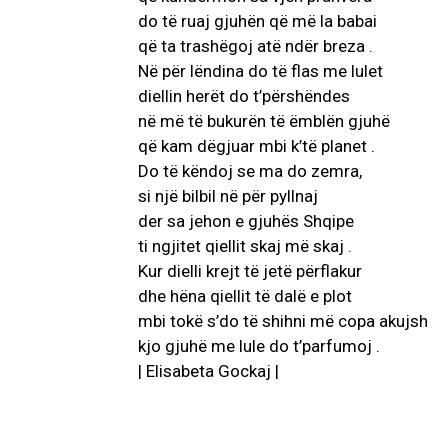
do të ruaj gjuhën që më la babai
që ta trashëgoj atë ndër breza .
Në për lëndina do të flas me lulet
diellin herët do t’përshëndes
në më të bukurën të ëmblën gjuhë
që kam dëgjuar mbi k’të planet .
Do të këndoj se ma do zemra,
si një bilbil në për pyllnaj
der sa jehon e gjuhës Shqipe
ti ngjitet qiellit skaj më skaj .
Kur dielli krejt të jetë përflakur
dhe hëna qiellit të dalë e plot
mbi tokë s’do të shihni më copa akujsh
kjo gjuhë me lule do t’parfumoj .
| Elisabeta Gockaj |