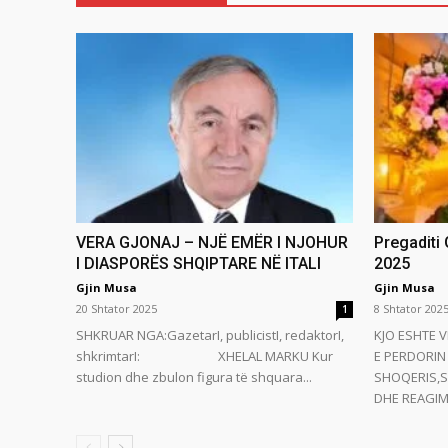
VERA GJONAJ – NJË EMËR I NJOHUR
Pregaditi
I DIASPORËS SHQIPTARE NË ITALI
2025
Gjin Musa
Gjin Musa
20 Shtator 2025
8 Shtator 202
1
SHKRUAR NGA:GazetarI, publicistI, redaktorI,
KJO ESHTE V
shkrimtarI: XHELAL MARKU Kur
E PERDORIN 
studion dhe zbulon figura të shquara...
SHOQERIS,S
DHE REAGIMI