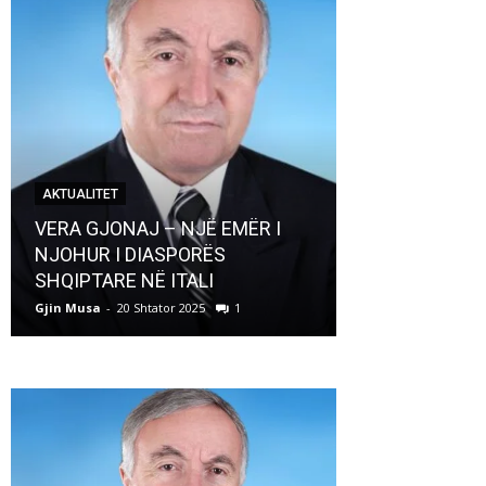
AKTUALITET
AKTUALITET
VERA GJONAJ – NJË EMËR I
NJOHUR I DIASPORËS
Pregaditi Gji
SHQIPTARE NË ITALI
Shtator 2025
Gjin Musa
-
20 Shtator 2025
1
Gjin Musa
-
8 Shtat