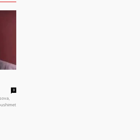
0
sova,
 pushimet