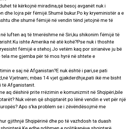
s’duhet të kërkojnë miradina,që besoj avganët nuk i
çon dhe lojra për fëmijë.Shumë bukur.Po ky kryeministër a e
ashtu dhe shumë fëmijë në vendin tënd jetojnë me të
në luften aq të tmerëshme në Siri,ku shikonim fëmijë të
barisht.Ku ishte Amerika në atë kohë?Pse nuk i thoshte
,kryesisht fëmijë e stehoj.Jo vetëm kaq por sirianëve ju bë
 tela me gjemba për të mos hyrë në shtete e
imin e saj në Afganistan?E nuk është i pari,se pati
,në Vjetnam; mbas 14 vjet gjakderdhje,pati ikë me bisht
i të Afganistanit.
me aq dëshirë prite rrëzimin e komunizmit në Shqipëri,bile
ptarët? Nuk vëren që shqiptarët po lënë vendin e vet për një
ë Europës? Apo s’ka problem se i zëvëndësojmë me
shur gjithnjë Shqipërinë dhe po të vazhdosh ta duash
 shqiptarë.Ke edhe ndihmen e politikanëve shqiptarë.