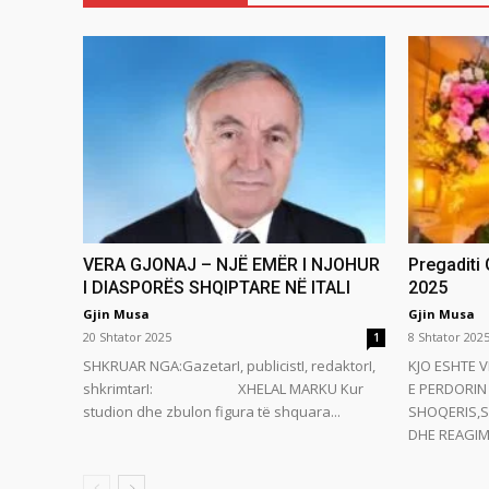
VERA GJONAJ – NJË EMËR I NJOHUR
Pregaditi
I DIASPORËS SHQIPTARE NË ITALI
2025
Gjin Musa
Gjin Musa
20 Shtator 2025
8 Shtator 202
1
SHKRUAR NGA:GazetarI, publicistI, redaktorI,
KJO ESHTE V
shkrimtarI: XHELAL MARKU Kur
E PERDORIN 
studion dhe zbulon figura të shquara...
SHOQERIS,S
DHE REAGIMI