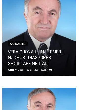
AKTUALITET
AKTUALITET
VERA GJONAJ – NJË EMËR I
NJOHUR I DIASPORËS
Pregaditi Gji
SHQIPTARE NË ITALI
Shtator 2025
Gjin Musa
-
20 Shtator 2025
1
Gjin Musa
-
8 Shtat