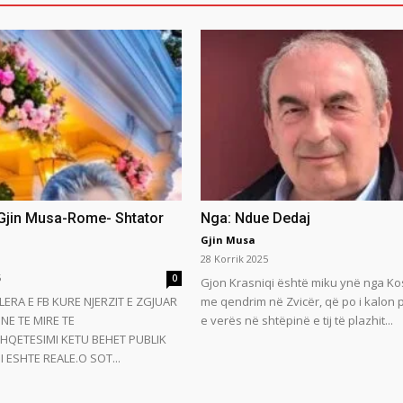
 Gjin Musa-Rome- Shtator
Nga: Ndue Dedaj
Gjin Musa
28 Korrik 2025
5
0
Gjon Krasniqi është miku ynë nga Ko
LERA E FB KURE NJERZIT E ZGJUAR
me qendrim në Zvicër, që po i kalon
NE TE MIRE TE
e verës në shtëpinë e tij të plazhit...
HQETESIMI KETU BEHET PUBLIK
 ESHTE REALE.O SOT...