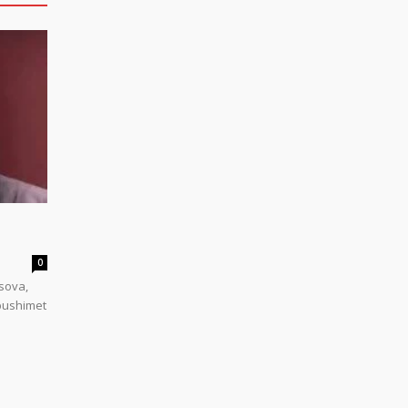
0
sova,
 pushimet