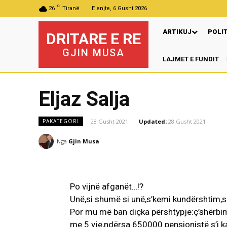
C
26
Tiranë
E enjte, 6 Gusht 2026
ARTIKUJ
POLI
DRITARE E RE
GJIN MUSA
LAJMET E FUNDIT
Eljaz Salja
28 Gusht 2021
Updated:
28 Gusht 2021
PAKATEGORI
Nga
Gjin Musa
Po vijnë afganët…!?
Unë,si shumë si unë,s’kemi kundërshtim,se
Por mu më ban diçka përshtypje:ç’shërbim
me 5 yje,ndërsa 650000 pensionistë s’i k