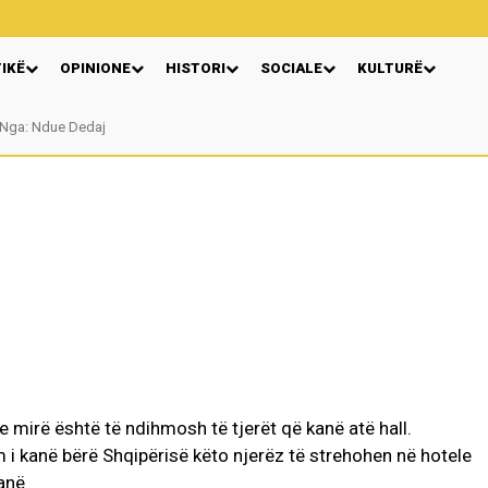
TIKË
OPINIONE
HISTORI
SOCIALE
KULTURË
Nga: Ndue Dedaj
 mirë është të ndihmosh të tjerët që kanë atë hall.
 i kanë bërë Shqipërisë këto njerëz të strehohen në hotele
anë