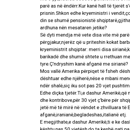
parë as në ëndërr.Kur kanë hall të tjerët 
prisnin.Shkon edhe kryeministri i vendit,
din se shumë pensionistë shqiptarë,gjith
ardhuna nën mesataren jetike?
Së dyti mendja më vete disa vite më parë 
përgjakur,njerëz që u priteshin kokat bar
kryeministrit shqiptar: merri disa sirianë
barikadë dhe shumë shtete u rrethuan me
tyre.Ç’ndryshim kanë afganë me sirianë?
Mos vallë Amerika përpiqet të fsheh dësht
dështuar edhe njëherë,nëse e mbani mend
ndër shalë,siç iku sot pas 20 vjet pushtim
Edhe diçka tjetër.Ti,e dashur Amerikë,që 
dhe kontribove,për 30 vjet ç’bëre për shqi
jetë më të mirë në vëndet e zhvilluara t
afganë,iranianë,begladeshas,italianë etj.
E megjithate,e dashur Amerikë,ti e ke da
kështu,pas 50 vjetësh,do ta keshë gati pa