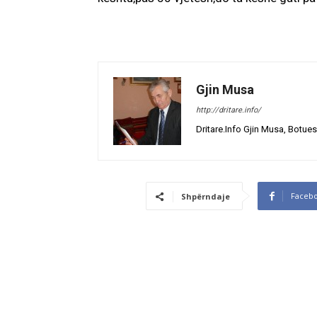
Gjin Musa
http://dritare.info/
Dritare.Info Gjin Musa, Botues
Faceb
Shpërndaje