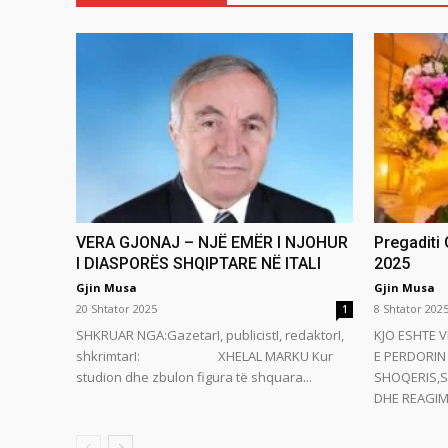
VERA GJONAJ – NJË EMËR I NJOHUR
Pregaditi
I DIASPORËS SHQIPTARE NË ITALI
2025
Gjin Musa
Gjin Musa
20 Shtator 2025
8 Shtator 202
1
SHKRUAR NGA:GazetarI, publicistI, redaktorI,
KJO ESHTE V
shkrimtarI: XHELAL MARKU Kur
E PERDORIN 
studion dhe zbulon figura të shquara...
SHOQERIS,S
DHE REAGIMI