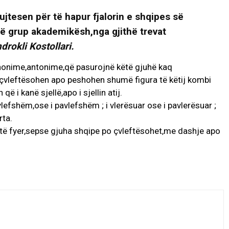
ujtesen për të hapur fjalorin e shqipes së
ë grup akademikësh,nga gjithë trevat
drokli Kostollari.
sinonime,antonime,që pasurojnë këtë gjuhë kaq
,çvleftësohen apo peshohen shumë figura të këtij kombi
 i kanë sjellë,apo i sjellin atij.
efshëm,ose i pavlefshëm ; i vlerësuar ose i pavlerësuar ;
rta.
 të fyer,sepse gjuha shqipe po çvleftësohet,me dashje apo