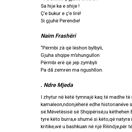
Sa hije ka e shije !
Ç’e bukur e ç’e lirë!
Si gjuhë Perëndie!
Naim Frashëri
“Përmbi zä që lëshon bylbyli,
Gjuha shqipe m’shungullon
Përmbi erë që jep zymbyli
Pa dã zemren ma ngushllon.
.
Ndre Mjeda
I zhytur në këtë tymnajë kaq të madhe të 
kamaleon,ndonjëherë edhe historianëve ser
së.Mëvetësisë së Shqipërisë,iu këthehen 
tyre këto burra,e shumë si këto,që natyra i
kritike,wë u bashkuan në një Rilindje,për 