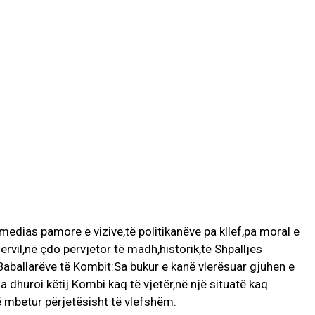
medias pamore e vizive,të politikanëve pa kllef,pa moral e
vil,në çdo përvjetor të madh,historik,të Shpalljes
Baballarëve të Kombit:Sa bukur e kanë vlerësuar gjuhen e
a dhuroi këtij Kombi kaq të vjetër,në një situatë kaq
të mbetur përjetësisht të vlefshëm.