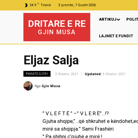
C
24.9
Tiranë
E premte, 7 Gusht 2026
ARTIKUJ
POLI
DRITARE E RE
GJIN MUSA
LAJMET E FUNDIT
Pr
Eljaz Salja
3 Shtator 2021
Updated:
3 Shtator 2021
PAKATEGORI
Nga
Gjin Musa
” V L E F T Ë ” –” V L E R Ë”…!?
Gjuha shqipe,”…që shkruhet e këndohet,e
mirë sa shqipja.” Sami Frashëri.
” Pa shihni ç’gjuhë e mirë !