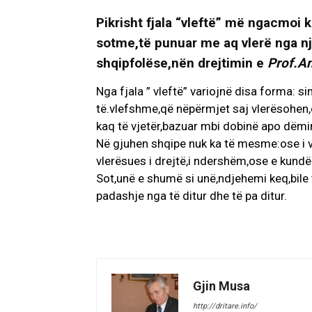
Pikrisht fjala “vleftë” më ngacmoi k
sotme,të punuar me aq vlerë nga nj
shqipfolëse,nën drejtimin e
Prof.An
Nga fjala ” vleftë” variojnë disa forma: 
të.vlefshme,që nëpërmjet saj vlerësohen
kaq të vjetër,bazuar mbi dobinë apo dëmin që
Në gjuhen shqipe nuk ka të mesme:ose i vl
vlerësues i drejtë,i ndershëm,ose e kundë
Sot,unë e shumë si unë,ndjehemi keq,bile
padashje nga të ditur dhe të pa ditur.
Gjin Musa
http://dritare.info/