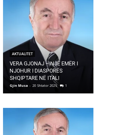
AKTUALITET
AKTUALITET
VERA GJONAJ – NJË EMËR I
NJOHUR I DIASPORËS
Pregaditi Gji
SHQIPTARE NË ITALI
Shtator 2025
Gjin Musa
-
20 Shtator 2025
1
Gjin Musa
-
8 Shtat