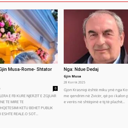
 Gjin Musa-Rome- Shtator
Nga: Ndue Dedaj
Gjin Musa
28 Korrik 2025
5
0
Gjon Krasniqi është miku ynë nga Ko
LERA E FB KURE NJERZIT E ZGJUAR
me qendrim në Zvicër, që po i kalon
NE TE MIRE TE
e verës në shtëpinë e tij të plazhit...
HQETESIMI KETU BEHET PUBLIK
 ESHTE REALE.O SOT...