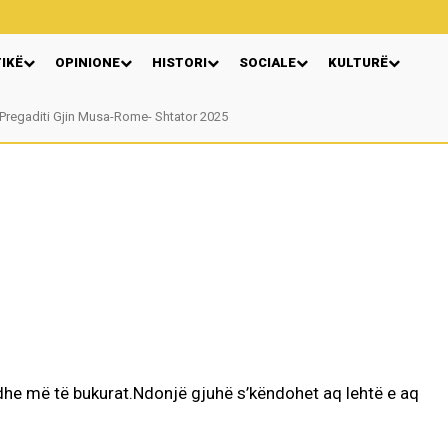
TIKË
OPINIONE
HISTORI
SOCIALE
KULTURË
egaditi Gjin Musa-Rome- Shtator 2025
Nga: Ndue Dedaj
dhe më të bukurat.Ndonjë gjuhë s’këndohet aq lehtë e aq