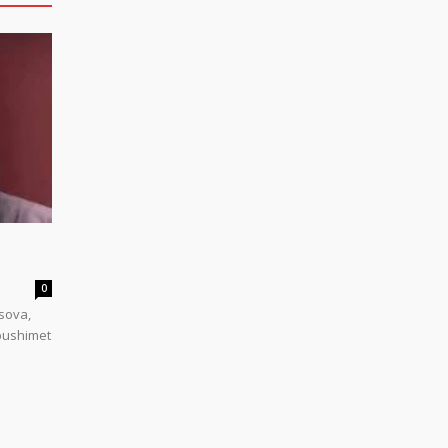
0
sova,
 pushimet