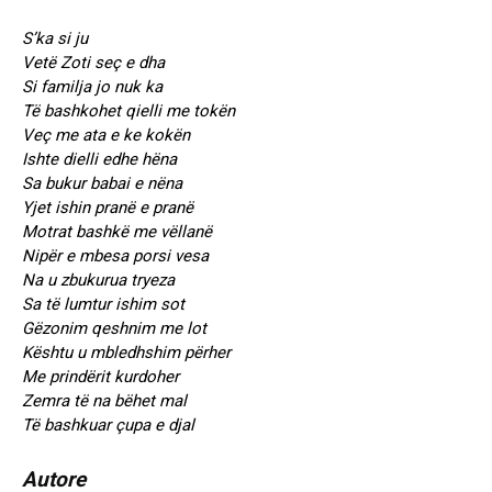
S’ka si ju
Vetë Zoti seç e dha
Si familja jo nuk ka
Të bashkohet qielli me tokën
Veç me ata e ke kokën
Ishte dielli edhe hëna
Sa bukur babai e nëna
Yjet ishin pranë e pranë
Motrat bashkë me vëllanë
Nipër e mbesa porsi vesa
Na u zbukurua tryeza
Sa të lumtur ishim sot
Gëzonim qeshnim me lot
Kështu u mbledhshim përher
Me prindërit kurdoher
Zemra të na bëhet mal
Të bashkuar çupa e djal
Autore