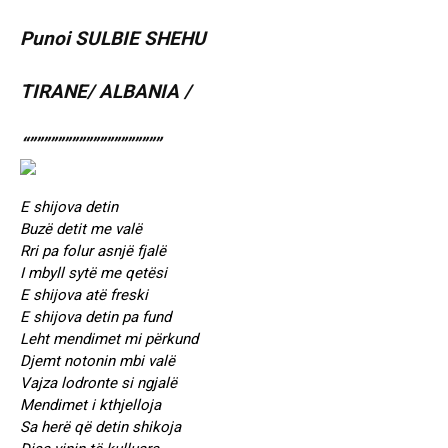
Punoi SULBIE SHEHU
TIRANE/ ALBANIA /
“”””””””””””””””””””
E shijova detin
Buzë detit me valë
Rri pa folur asnjë fjalë
I mbyll sytë me qetësi
E shijova atë freski
E shijova detin pa fund
Leht mendimet mi përkund
Djemt notonin mbi valë
Vajza lodronte si ngjalë
Mendimet i kthjelloja
Sa herë që detin shikoja