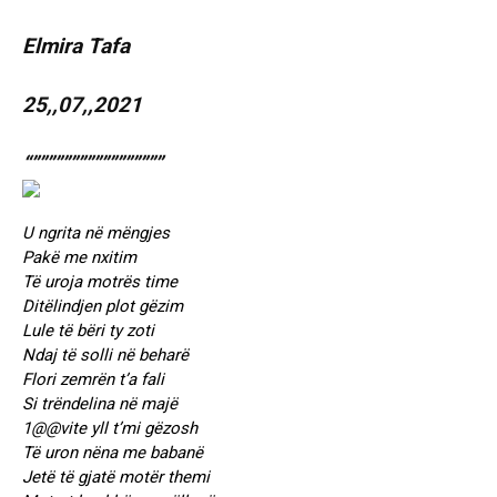
Elmira Tafa
25,,07,,2021
“”””””””””””””””””
U ngrita në mëngjes
Pakë me nxitim
Të uroja motrës time
Ditëlindjen plot gëzim
Lule të bëri ty zoti
Ndaj të solli në beharë
Flori zemrën t’a fali
Si trëndelina në majë
1@@vite yll t’mi gëzosh
Të uron nëna me babanë
Jetë të gjatë motër themi