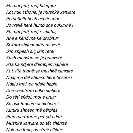
Eh moj jetë, moj hileqare
Kot nuk t’thonë: je mushkë xanxare
Përshtjellohesh nëpër stinë
Jo rrallë herë humb dhe bukurinë !
Eh moj jetë, moj e sfilitur,
Anë e kënd me ke drobitur
Si kam shijuar ditët as vetë
Ikin shpesh siç ikin retë!
Kush mendon se je pranverë
S’ta ka ndjerë dhimbjen najherë
Kot s’të thonë: je mushkë xanxare,
Ndaj me del shpesh herë tinzare !
Ndalu moj, pa ndale hapin
Dhe vështrom edhe njëherë
Do tët’ sfidoj, moj e uruar
Se nuk lodhem asnjëherë !
Kuturu shpesh më përplas
Prap marr forcë për çdo ditë
Mushkë xanxare do tët’ thërras
Nuk me lodh, as s’më c’filitë!