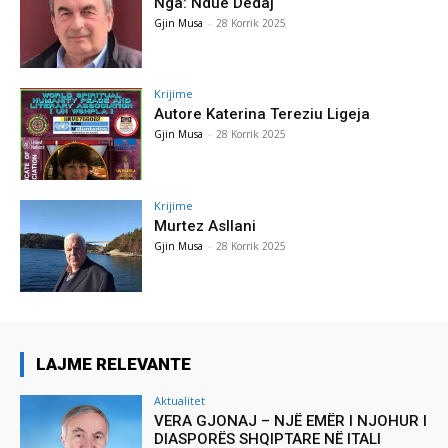
Nga: Ndue Dedaj
Gjin Musa
-
28 Korrik 2025
Krijime
Autore Katerina Tereziu Ligeja
Gjin Musa
-
28 Korrik 2025
Krijime
Murtez Asllani
Gjin Musa
-
28 Korrik 2025
LAJME RELEVANTE
Aktualitet
VERA GJONAJ – NJË EMËR I NJOHUR I
DIASPORËS SHQIPTARE NË ITALI