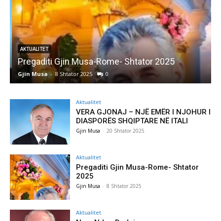
AKTUALITET
Pregaditi Gjin Musa-Rome- Shtator 2025
Gjin Musa
-
8 Shtator 2025
0
G
Aktualitet
VERA GJONAJ – NJË EMËR I NJOHUR I
DIASPORËS SHQIPTARE NË ITALI
Gjin Musa
-
20 Shtator 2025
Aktualitet
Pregaditi Gjin Musa-Rome- Shtator
2025
Gjin Musa
-
8 Shtator 2025
Aktualitet