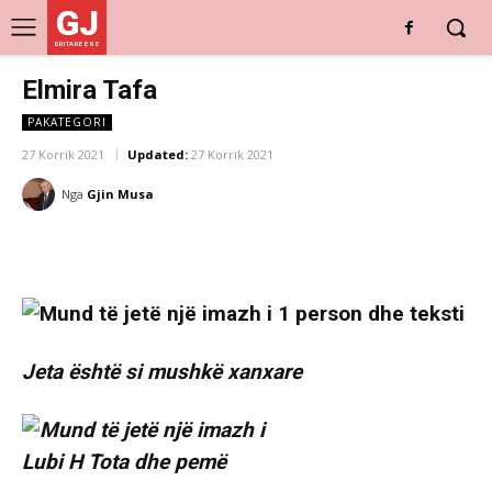
GJ
DRITARE E RE
Elmira Tafa
PAKATEGORI
27 Korrik 2021
Updated:
27 Korrik 2021
Nga
Gjin Musa
Jeta është si mushkë xanxare