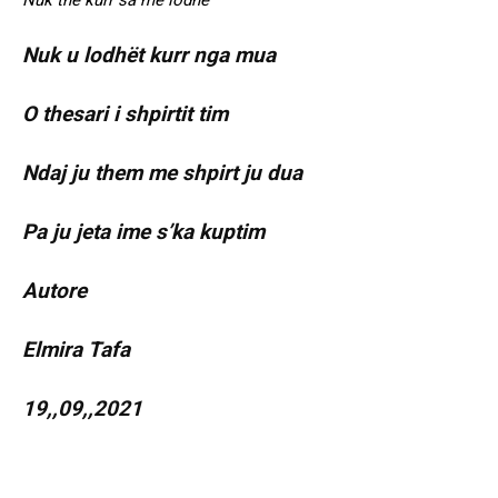
Nuk the kurr sa më lodhe
Nuk u lodhët kurr nga mua
O thesari i shpirtit tim
Ndaj ju them me shpirt ju dua
Pa ju jeta ime s’ka kuptim
Autore
Elmira Tafa
19,,09,,2021