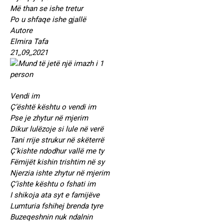
Më than se ishe tretur
Po u shfaqe ishe gjallë
Autore
Elmira Tafa
21,,09,,2021
Vendi im
Ç’është kështu o vendi im
Pse je zhytur në mjerim
Dikur lulëzoje si lule në verë
Tani rrije strukur në skëterrë
Ç’kishte ndodhur vallë me ty
Fëmijët kishin trishtim në sy
Njerzia ishte zhytur në mjerim
Ç’ishte kështu o fshati im
I shikoja ata syt e famijëve
Lumturia fshihej brenda tyre
Buzeqeshnin nuk ndalnin