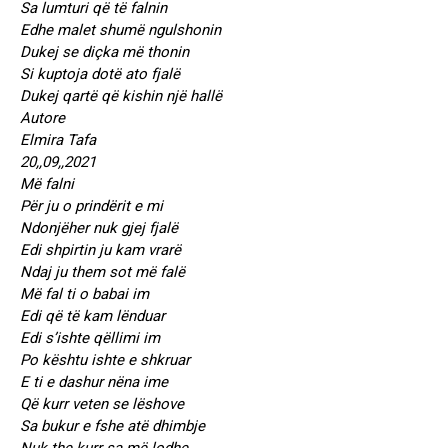
Sa lumturi që të falnin
Edhe malet shumë ngulshonin
Dukej se diçka më thonin
Si kuptoja dotë ato fjalë
Dukej qartë që kishin një hallë
Autore
Elmira Tafa
20,,09,,2021
Më falni
Për ju o prindërit e mi
Ndonjëher nuk gjej fjalë
Edi shpirtin ju kam vrarë
Ndaj ju them sot më falë
Më fal ti o babai im
Edi që të kam lënduar
Edi s’ishte qëllimi im
Po kështu ishte e shkruar
E ti e dashur nëna ime
Që kurr veten se lëshove
Sa bukur e fshe atë dhimbje