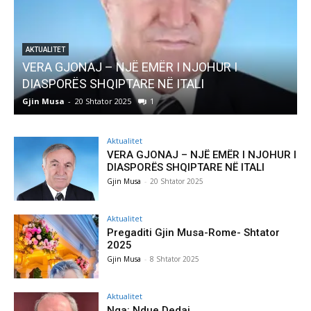
I
AKTUALITET
Pregaditi Gjin Musa-Rome- Shtator 2025
Gjin Musa
-
8 Shtator 2025
0
Aktualitet
VERA GJONAJ – NJË EMËR I NJOHUR I
DIASPORËS SHQIPTARE NË ITALI
Gjin Musa
-
20 Shtator 2025
Aktualitet
Pregaditi Gjin Musa-Rome- Shtator
2025
Gjin Musa
-
8 Shtator 2025
Aktualitet
Nga: Ndue Dedaj