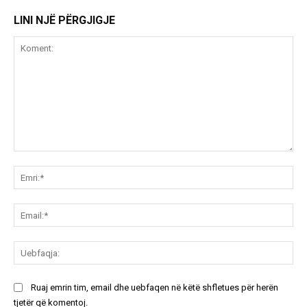
LINI NJË PËRGJIGJE
Koment:
Emr
Ema
Ue
Ruaj emrin tim, email dhe uebfaqen në këtë shfletues për herën
tjetër që komentoj.