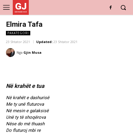
GJ
DRITARE E RE
Elmira Tafa
PAKATEGORI
23 Shtator 2021
Updated:
23 Shtator 2021
Nga
Gjin Musa
Në krahët e tua
Në krahët e dashurisë
Me ty unë fluturova
Në mesin e galaksisë
Unë ty të shoqërova
Nëse do më thuash
Do fluturoj mbi re