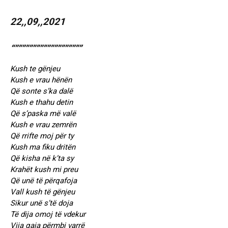
22,,09,,2021
“”””””””””””””””””””
Kush te gënjeu
Kush e vrau hënën
Që sonte s’ka dalë
Kush e thahu detin
Që s’paska më valë
Kush e vrau zemrën
Që rrifte moj për ty
Kush ma fiku dritën
Që kisha në k’ta sy
Krahët kush mi preu
Që unë të përqafoja
Vall kush të gënjeu
Sikur unë s’të doja
Të dija omoj të vdekur
Vija qaja përmbi varrë