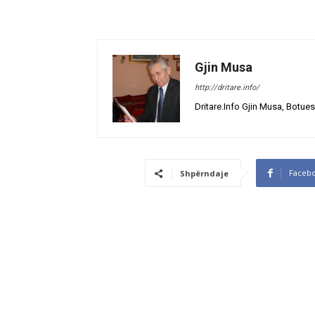
Gjin Musa
http://dritare.info/
Dritare.Info Gjin Musa, Botues
Faceb
Shpërndaje