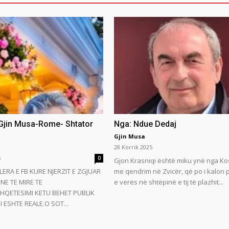
 Gjin Musa-Rome- Shtator
Nga: Ndue Dedaj
Gjin Musa
28 Korrik 2025
5
0
Gjon Krasniqi është miku ynë nga Ko
LERA E FB KURE NJERZIT E ZGJUAR
me qendrim në Zvicër, që po i kalon
NE TE MIRE TE
e verës në shtëpinë e tij të plazhit...
HQETESIMI KETU BEHET PUBLIK
 ESHTE REALE.O SOT...