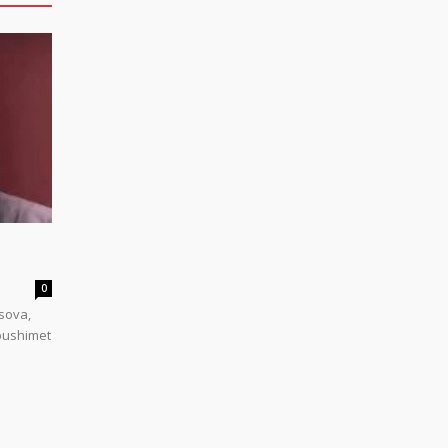
0
sova,
 pushimet