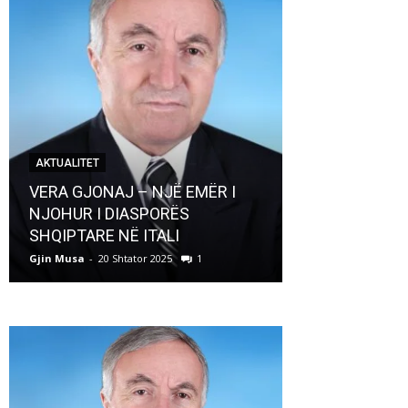
AKTUALITET
AKTUALITET
VERA GJONAJ – NJË EMËR I
NJOHUR I DIASPORËS
Pregaditi Gji
SHQIPTARE NË ITALI
Shtator 2025
Gjin Musa
-
20 Shtator 2025
1
Gjin Musa
-
8 Shtat