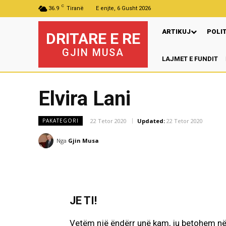
C
36.9
Tiranë
E enjte, 6 Gusht 2026
ARTIKUJ
POLI
DRITARE E RE
GJIN MUSA
LAJMET E FUNDIT
P
Elvira Lani
22 Tetor 2020
Updated:
22 Tetor 2020
PAKATEGORI
Nga
Gjin Musa
JE TI!
Vetëm një ëndërr unë kam, ju betohem në