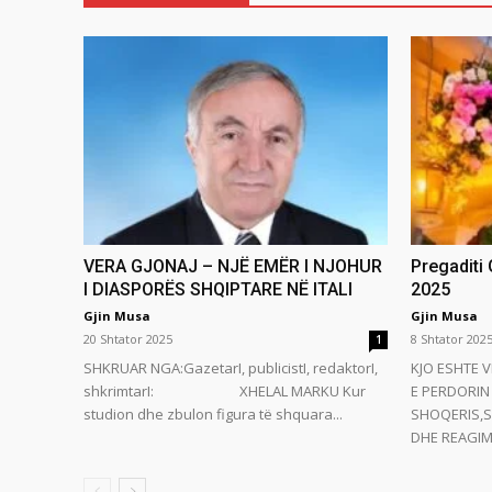
VERA GJONAJ – NJË EMËR I NJOHUR
Pregaditi
I DIASPORËS SHQIPTARE NË ITALI
2025
Gjin Musa
Gjin Musa
20 Shtator 2025
8 Shtator 202
1
SHKRUAR NGA:GazetarI, publicistI, redaktorI,
KJO ESHTE V
shkrimtarI: XHELAL MARKU Kur
E PERDORIN 
studion dhe zbulon figura të shquara...
SHOQERIS,S
DHE REAGIMI