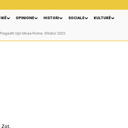
TIKË
OPINIONE
HISTORI
SOCIALE
KULTURË
regaditi Gjin Musa-Rome- Shtator 2025
Nga: Ndue Dedaj
 Zot,