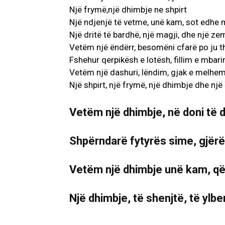
Një frymë,një dhimbje ne shpirt
Një ndjenjë të vetme, unë kam, sot edhe 
Një dritë të bardhë, një magji, dhe një zem
Vetëm një ëndërr, besomëni cfarë po ju t
Fshehur qerpikësh e lotësh, fillim e mbari
Vetëm një dashuri, lëndim, gjak e melhem
Një shpirt, një frymë, një dhimbje dhe një 
Vetëm një dhimbje, në doni të d
Shpërndarë fytyrës sime, gjërë
Vetëm një dhimbje unë kam, që
Një dhimbje, të shenjtë, të ylbe