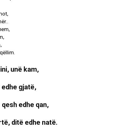
mot,
ër..
hem,
m,
,
qëllim.
ini, unë kam,
 edhe gjatë,
 qesh edhe qan,
rtë, ditë edhe natë.