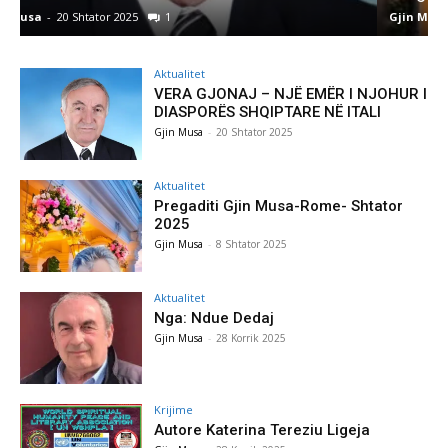
Gjin Musa
-
8 Shtator 2025
0
Aktualitet
VERA GJONAJ – NJË EMËR I NJOHUR I
DIASPORËS SHQIPTARE NË ITALI
Gjin Musa
-
20 Shtator 2025
Aktualitet
Pregaditi Gjin Musa-Rome- Shtator
2025
Gjin Musa
-
8 Shtator 2025
Aktualitet
Nga: Ndue Dedaj
Gjin Musa
-
28 Korrik 2025
Krijime
Autore Katerina Tereziu Ligeja