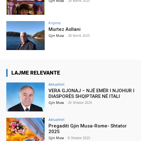
Gjin Musa
-
28 Korrik 2025
Krijime
Murtez Asllani
Gjin Musa
-
28 Korrik 2025
LAJME RELEVANTE
Aktualitet
VERA GJONAJ – NJË EMËR I NJOHUR I
DIASPORËS SHQIPTARE NË ITALI
Gjin Musa
-
20 Shtator 2025
Aktualitet
Pregaditi Gjin Musa-Rome- Shtator
2025
Gjin Musa
-
8 Shtator 2025