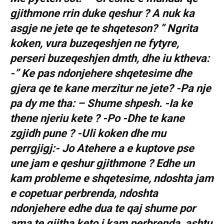
gjithmone rrin duke qeshur ? A nuk ka
asgje ne jete qe te shqeteson? ” Ngrita
koken, vura buzeqeshjen ne fytyre,
perseri buzeqeshjen dmth, dhe iu ktheva:
-” Ke pas ndonjehere shqetesime dhe
gjera qe te kane merzitur ne jete? -Pa nje
pa dy me tha: – Shume shpesh. -Ia ke
thene njeriu kete ? -Po -Dhe te kane
zgjidh pune ? -Uli koken dhe mu
perrgjigj:- Jo Atehere a e kuptove pse
une jam e qeshur gjithmone ? Edhe un
kam probleme e shqetesime, ndoshta jam
e copetuar perbrenda, ndoshta
ndonjehere edhe dua te qaj shume por
ama te gjitha keto i kam perbrenda, ashtu