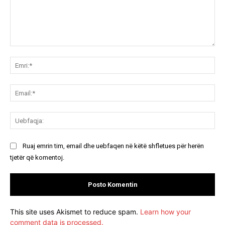
Koment:
Emr
Ema
Ue
Ruaj emrin tim, email dhe uebfaqen në këtë shfletues për herën
tjetër që komentoj.
This site uses Akismet to reduce spam.
Learn how your
comment data is processed.