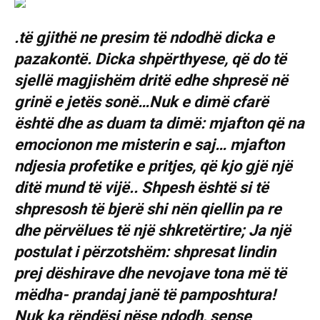
.të gjithë ne presim të ndodhë dicka e
pazakontë. Dicka shpërthyese, që do të
sjellë magjishëm dritë edhe shpresë në
grinë e jetës sonë…Nuk e dimë cfarë
është dhe as duam ta dimë: mjafton që na
emocionon me misterin e saj… mjafton
ndjesia profetike e pritjes, që kjo gjë një
ditë mund të vijë.. Shpesh është si të
shpresosh të bjerë shi nën qiellin pa re
dhe përvëlues të një shkretërtire; Ja një
postulat i përzotshëm: shpresat lindin
prej dëshirave dhe nevojave tona më të
mëdha- prandaj janë të pamposhtura!
Nuk ka rëndësi nëse ndodh, sepse