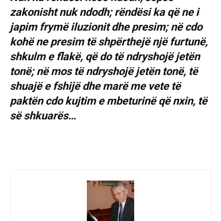
zakonisht nuk ndodh; rëndësi ka që ne i
japim frymë iluzionit dhe presim; në cdo
kohë ne presim të shpërthejë një furtunë,
shkulm e flakë, që do të ndryshojë jetën
tonë; në mos të ndryshojë jetën tonë, të
shuajë e fshijë dhe marë me vete të
paktën cdo kujtim e mbeturinë që nxin, të
së shkuarës…