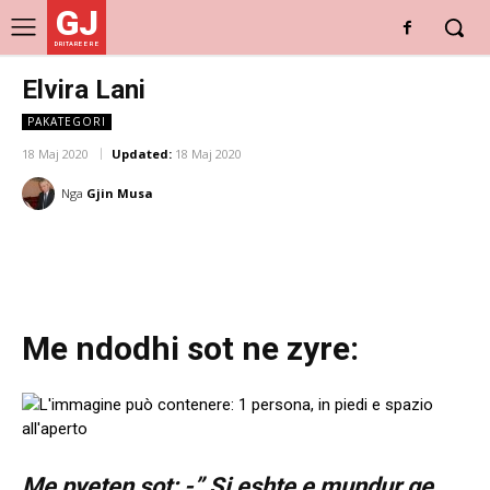
GJ
DRITARE E RE
Elvira Lani
PAKATEGORI
18 Maj 2020
Updated:
18 Maj 2020
Nga
Gjin Musa
Me ndodhi sot ne zyre:
Me pyeten sot: -” Si eshte e mundur qe