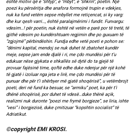
është motivi që e “shtyp”, e “mbyt”, e “shkrin”, poetin. Një
poezi ku përsëritja dhe anafora formojnë trupin e vdekjes,
nuk ka fund vetëm sepse mbyllet me retiçencat, si ky varg:
dhe kur qesh varri…, është paralajmërimi i fundit. Funvargu:
vdesim…! për poetin, nuk është në vetën e parë por të tretë, të
gjithë vdesim po kundërshtuam regjimin dhe po guxuam të
“zgjojmë” përbindëshin. Fundja edhe vetë poeti e pohon se:
“dënimi kapital, mendoj se nuk duhet të zbatohet kundër
meje, sepse jam ende djalë i ri, me çdo mundësi për t’u
edukuar nëse gjykata e shkallës së dytë do ta gjejë të
provuar fajësinë time, qoftë edhe duke ndenjur për një kohë
të gjatë i izoluar nga jeta e lirë, me çdo mundësi për të
punuar dhe për t’i shërbyer më gjatë shoqërisë”, u vetëmbrojt
poeti, deri në fund ka besuar, se “armiku” poet, ka për t’i
dhënë shoqërisë, por duhet të vdesë…duke thënë açik,
realizmi nuk duronte “poezi me frymë borgjeze”, se liria, ishte
“vesi” i borgjezisë, duke çmitizuar “kopshtin socialist” të
Adriatikut.
©copyright EMI KROSI.