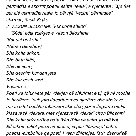
gërmadha e shpirtit poetik është “reale”, e njëmentë : “ajo flet
për një gërmadhë reale, jo për një “vegim” gërmadhe”
shkruan, Sadik Bejko.
2. VILSON BLLOSHMI: “Kur koha shkon”
– “Sfida” ndaj vdekjes e Vilson Blloshmit.
“Kur shkon koha”
(Vilosn Blloshmi)
Dhe koha shkon,
Dhe bota ikën,
Dhe ne ecim,
Dhe qeshim kur qan jeta,
Dhe kur qesh varri…
Vdesim…!
Poeti ka folur vetë për vdekjen në shkrimet e tij, që në moshë
të herdhme, “nuk jam llogaritur mes njerëzve dhe shokëve
me të cilët bashkë mbaruam shkollën, por u llogarita midis
klasave të vdekura, mes njerëzve të vdekur” citon Blloshmi.
Dhe koha shkon/Dhe bota ikën,/Dhe ne ecim, jo më kot
Blloshmi quhet poezi simbolist, sepse “Sararaja” është
poema -simbolike që poeti, i vesh dhimbjes, fatit, dashurisë,