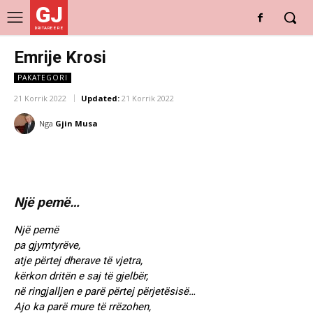
GJ
DRITARE E RE
Emrije Krosi
PAKATEGORI
21 Korrik 2022
Updated:
21 Korrik 2022
Nga
Gjin Musa
Një pemë…
Një pemë
pa gjymtyrëve,
atje përtej dherave të vjetra,
kërkon dritën e saj të gjelbër,
në ringjalljen e parë përtej përjetësisë…
Ajo ka parë mure të rrëzohen,