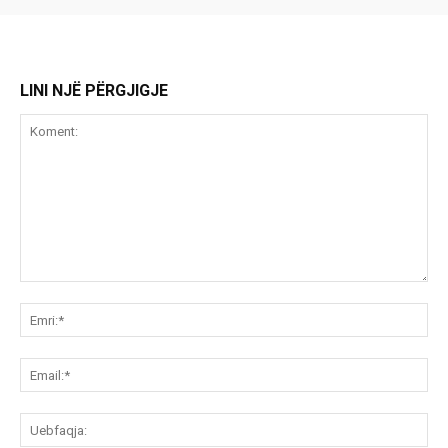
LINI NJË PËRGJIGJE
Koment:
Emr
Ema
Ue