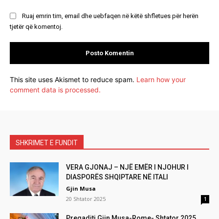
Ruaj emrin tim, email dhe uebfaqen në këtë shfletues për herën
tjetër që komentoj.
This site uses Akismet to reduce spam.
Learn how your
comment data is processed.
SHKRIMET E FUNDIT
VERA GJONAJ – NJË EMËR I NJOHUR I
DIASPORËS SHQIPTARE NË ITALI
Gjin Musa
20 Shtator 2025
1
Pregaditi Gjin Musa-Rome- Shtator 2025