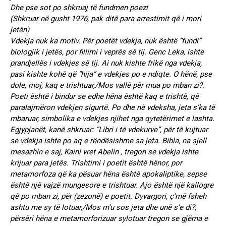
Dhe pse sot po shkruaj të fundmen poezi
(Shkruar në gusht 1976, pak ditë para arrestimit që i mori
jetën)
Vdekja nuk ka motiv. Për poetët vdekja, nuk është “fundi”
biologjik i jetës, por fillimi i veprës së tij. Genc Leka, ishte
prandjellës i vdekjes së tij. Ai nuk kishte frikë nga vdekja,
pasi kishte kohë që “hija” e vdekjes po e ndiqte. O hënë, pse
dole, moj, kaq e trishtuar,/Mos vallë për mua po mban zi?.
Poeti është i bindur se edhe hëna është kaq e trishtë, që
paralajmëron vdekjen sigurtë. Po dhe në vdeksha, jeta s’ka të
mbaruar, simbolika e vdekjes njihet nga qytetërimet e lashta.
Egjypjanët, kanë shkruar: “Libri i të vdekurve”, për të kujtuar
se vdekja ishte po aq e rëndësishme sa jeta. Bibla, na sjell
mesazhin e saj, Kaini vret Abelin , tregon se vdekja ishte
krijuar para jetës. Trishtimi i poetit është hënor, por
metamorfoza që ka pësuar hëna është apokaliptike, sepse
është një vajzë mungesore e trishtuar. Ajo është një kallogre
që po mban zi, për (zezonë) e poetit. Dyvargori, ç’më fsheh
ashtu me sy të lotuar,/Mos m’u sos jeta dhe unë s’e di?,
përsëri hëna e metamorforizuar sylotuar tregon se gjëma e