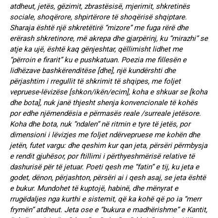
atdheut, jetës, gëzimit, zbrastësisë, mjerimit, shkretinës
sociale, shoqërore, shpirtërore të shoqërisë shqiptare.
Sharaja është një shkretëtirë “mizore” me fuga rërë dhe
erërash shkretinore, më akrepa dhe gjarpërinj, ku “mirazhi” se
atje ka ujë, është kaq gënjeshtar, qëllimisht lidhet me
“përroin e firarit” ku e pushkatuan. Poezia me fillesën e
lidhëzave bashkërenditëse [dhe], një kundërshti dhe
përjashtim i rregullit të shkrimit të shqipes, me foljet
vepruese-lëvizëse [shkon/ikën/ecim], koha e shkuar se [koha
dhe bota], nuk janë thjesht shenja konvencionale të kohës
por edhe njëmendësia e përmasës reale /surreale jetësore.
Koha dhe bota, nuk “ndalen” në ritmin e tyre të jetës, por
dimensioni i lëvizjes me foljet ndërvepruese me kohën dhe
jetën, futet vargu: dhe qeshim kur qan jeta, përsëri përmbysja
e rendit gjuhësor, por ftillimi i përthyeshmërisë relative të
dashurisë për të jetuar. Poeti qesh me “fatin” e tij, ku jeta e
godet, dënon, përjashton, përsëri ai i qesh asaj, se jeta është
e bukur. Mundohet të kuptojë, habinë, dhe mënyrat e
rrugëdaljes nga kurthi e sistemit, që ka kohë që po ia “merr
frymën” atdheut. Jeta ose e “bukura e madhërishme” e Kantit,