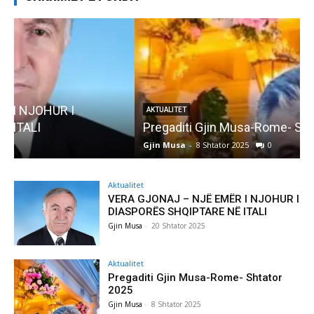
AKTUALITET
Pregaditi Gjin Musa-Rome- Shtator 2025
Gjin Musa
-
8 Shtator 2025
0
G
Aktualitet
VERA GJONAJ – NJË EMËR I NJOHUR I
DIASPORËS SHQIPTARE NË ITALI
Gjin Musa
-
20 Shtator 2025
Aktualitet
Pregaditi Gjin Musa-Rome- Shtator
2025
Gjin Musa
-
8 Shtator 2025