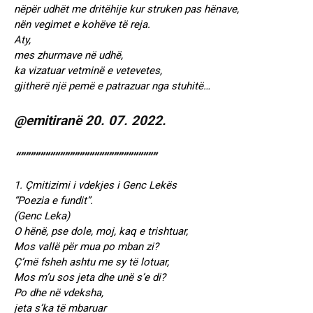
nëpër udhët me dritëhije kur struken pas hënave,
nën vegimet e kohëve të reja.
Aty,
mes zhurmave në udhë,
ka vizatuar vetminë e vetevetes,
gjitherë një pemë e patrazuar nga stuhitë…
@emitiranë 20. 07. 2022.
“””””””””””””””””””””””””””””
1. Çmitizimi i vdekjes i Genc Lekës
“Poezia e fundit”.
(Genc Leka)
O hënë, pse dole, moj, kaq e trishtuar,
Mos vallë për mua po mban zi?
Ç’më fsheh ashtu me sy të lotuar,
Mos m’u sos jeta dhe unë s’e di?
Po dhe në vdeksha,
jeta s’ka të mbaruar