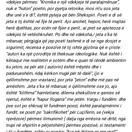
vdekjes përmes: “Kronika e një vdekjeje të paralajmëruar”,
nuk e ”huton” poetin, por pyetja retorike, mos m’u sos jeta
dhe unë s’e di?, është pyteja që bën Shekspiri. Poeti e di së
jeta e tij është në fije të perit. Ajo anohet, hepon, herë majtas
herë djathtas, por ecën në fijen e perit…ai pret se apoteoza e
vdekjes të vetëshkruhet. Po dhe në vdeksha,/ jeta s’ka të
mbaruar, përgjigja që jep poeti tashmë e di se nga dosjet e
sigurimit, recensa e poezive të tij ishte gijotina që e çriste:
“autori ka një çoroditje të theksuar ideologjike. Nuk është i
kënaqur me realitetin e sotëm dhe e quan të rëndë ambientin
ku jeton, se për atë ( autorin) është mbytës dhe i
padurueshëm, ndaj kërkon rrugë për të dalë”, (jo e
qëllimshme por vrastare), por jeta “jeton” edhe më pas në
amëshim. Jeta s’ka të mbaruar, e qëllimshme ose jo, ajo
është “klithma” hamletiane, dilema shekullore e qenies së
njeriut, është e “hapur llogaria” me jetën. Vargu i fundëm: dhe
pse sot po shkruaj të fundmen poezi, është paralajmërimi i
fundit, se poeti po “sakrifikohet” për Luçiferin, se (vekja
njerëzore) përmes ilimunimit ( dalja nga errësira në dritë, nga
trupi në shpirtin e përjetshëm) përmes poezisë, si testamenti
i tij u fundëm, ashtu si poezia: “kur në dritare rri me mall”