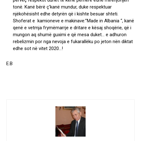
përveç respektit duhet të kenë përherë edhe mirënjohjen
tonë. Kanë bërë ç’kanë mundur, duke respektuar
njëkohësisht edhe detyrën që i kishte besuar shteti.
Shoferat e kamioneve e makinave:”Made in Albania “, kanë
qenë e vetmja frymëmarrje e dritare e kësaj shoqërie, që i
mungon aq shumë guximi e që mesa duket… e adhuron
rebelizmin por nga nevoja e fukarallëku po jeton nën diktat
edhe sot në vitet 2020…!
E.B