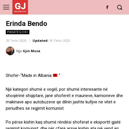
GJ
DRITARE E RE
Erinda Bendo
PAKATEGORI
18 Tetor 2020
Updated:
18 Tetor 2020
Nga
Gjin Musa
Shofer-“Made in Albania
“
Një kategori shumë e vogël, por shumë interesante në
shoqërinë shqiptare, janë shoferët e mauneve, kamioneve dhe
makinave apo autobuzeve qe dilnin jashte kufijve ne vitet e
periudhes se regjimit komunist.
Po përse kishin kaq shumë rëndësi shoferat e eksportit gjatë
regjimit komunist, dhe për çfarë arsye kishin ata një vend aq