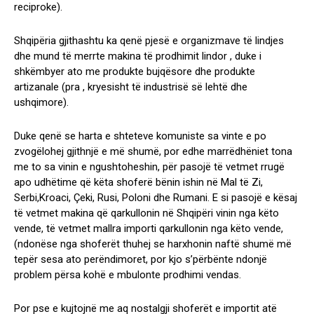
reciproke).
Shqipëria gjithashtu ka qenë pjesë e organizmave të lindjes
dhe mund të merrte makina të prodhimit lindor , duke i
shkëmbyer ato me produkte bujqësore dhe produkte
artizanale (pra , kryesisht të industrisë së lehtë dhe
ushqimore).
Duke qenë se harta e shteteve komuniste sa vinte e po
zvogëlohej gjithnjë e më shumë, por edhe marrëdhëniet tona
me to sa vinin e ngushtoheshin, për pasojë të vetmet rrugë
apo udhëtime që këta shoferë bënin ishin në Mal të Zi,
Serbi,Kroaci, Çeki, Rusi, Poloni dhe Rumani. E si pasojë e kësaj
të vetmet makina që qarkullonin në Shqipëri vinin nga këto
vende, të vetmet mallra importi qarkullonin nga këto vende,
(ndonëse nga shoferët thuhej se harxhonin naftë shumë më
tepër sesa ato perëndimoret, por kjo s’përbënte ndonjë
problem përsa kohë e mbulonte prodhimi vendas.
Por pse e kujtojnë me aq nostalgji shoferët e importit atë