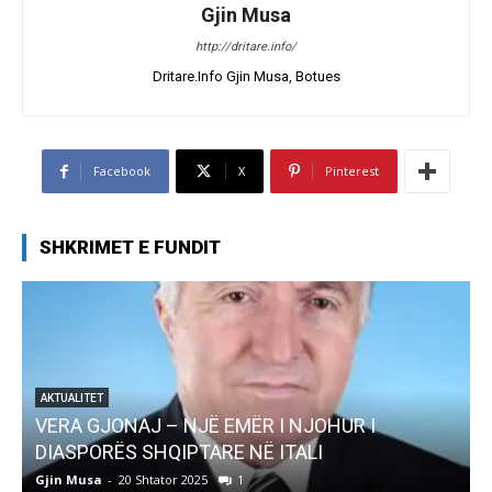
Gjin Musa
http://dritare.info/
Dritare.Info Gjin Musa, Botues
Facebook
X
Pinterest
SHKRIMET E FUNDIT
OHUR I
AKTUALITET
I
Pregaditi Gjin Musa-Rome- Shtator 2
Gjin Musa
-
8 Shtator 2025
0