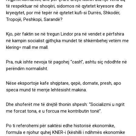
të respektuar në shoqëri, sidomos në qytetet kryesore dhe
kryeqytet, por më tepër në qytetet kufi-si Durrës, Shkodër,
Tropojë, Peshkopi, Sarandë?
Kjo, për faktin se në tregun Lindor pra në vendet e përfshira
në kampin socialist gjithçka mundet të shkëmbehej vetëm me
klering= mall me mall.
Pra, nuk ishte nevoja të pagohej “cash”, ashtu siç ndodhte në
perëndim normalisht.
Nëse eksportoje kafe shqiptare, qepë, domate, presh, apo
speca mund të merrje lehtësisht makina.
Dhe shoferët me të drejtē thonin shpesh: “Socializmi u ngrit
me forcat tona, e u forcua me kontributin tonë”.
Po ti referohemi për saktësi edhe historisë ekonomike,
formula e njohur quhej KNER-i (këshilli i ndihmës ekonomike