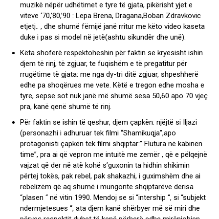
muzikë nëpër udhëtimet e tyre të gjata, pikërisht yjet e
viteve ‘70,’80,’90 : Lepa Brena, Dragana,Boban Zdravkovic
etjetj.. , dhe shumë fëmijë janë rritur me këto video kaseta
duke i pas si model në jetë(ashtu sikundër dhe unë).
Këta shoferë respektoheshin për faktin se kryesisht ishin
djem të rinj, të zgjuar, te fuqishëm e të pregatitur për
rrugëtime të gjata: me nga dy-tri ditë zgjuar, shpeshherë
edhe pa shoqërues me vete. Këtë e tregon edhe mosha e
tyre, sepse sot nuk janë më shumë sesa 50,60 apo 70 vjeç
pra, kanë qenë shumë të rinj.
Për faktin se ishin të qeshur, djem çapkën: njëjtë si Iljazi
(personazhi i adhuruar tek filmi “Shamikuqja”,apo
protagonisti çapkën tek filmi shqiptar:” Flutura në kabinën
time”, pra ai që vepron me intuitë me zemër , që e pëlqejnë
vajzat që der në atë kohë s’guxonin ta hidhin shikimin
përtej tokës, pak rebel, pak shakazhi, i guximshëm dhe ai
rebelizëm që aq shumë i mungonte shqiptarëve derisa
“plasen “ në vitin 1990. Mendoj se si “intership “, si “subjekt
ndermjetesues “, ata djem kanë shërbyer më së miri dhe