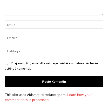
Koment:
Emr
Ema
Ue
Ruaj emrin tim, email dhe uebfaqen në këtë shfletues për herën
tjetër që komentoj.
This site uses Akismet to reduce spam.
Learn how your
comment data is processed.