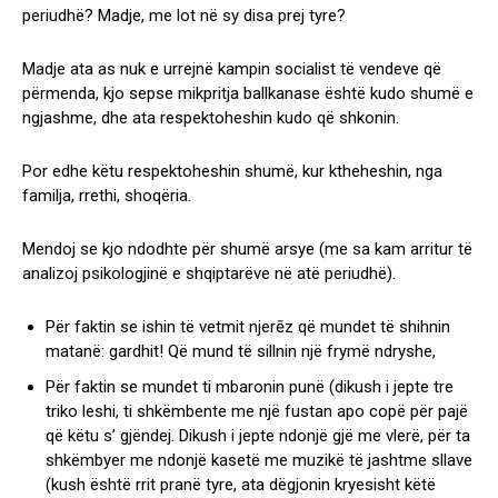
periudhë? Madje, me lot në sy disa prej tyre?
Madje ata as nuk e urrejnë kampin socialist të vendeve që
përmenda, kjo sepse mikpritja ballkanase është kudo shumë e
ngjashme, dhe ata respektoheshin kudo që shkonin.
Por edhe këtu respektoheshin shumë, kur ktheheshin, nga
familja, rrethi, shoqëria.
Mendoj se kjo ndodhte për shumë arsye (me sa kam arritur të
analizoj psikologjinë e shqiptarëve në atë periudhë).
Për faktin se ishin të vetmit njerēz që mundet të shihnin
matanë: gardhit! Që mund të sillnin një frymë ndryshe,
Për faktin se mundet ti mbaronin punë (dikush i jepte tre
triko leshi, ti shkëmbente me një fustan apo copë për pajë
që këtu s’ gjëndej. Dikush i jepte ndonjë gjë me vlerë, për ta
shkëmbyer me ndonjë kasetë me muzikë të jashtme sllave
(kush është rrit pranë tyre, ata dëgjonin kryesisht këtë