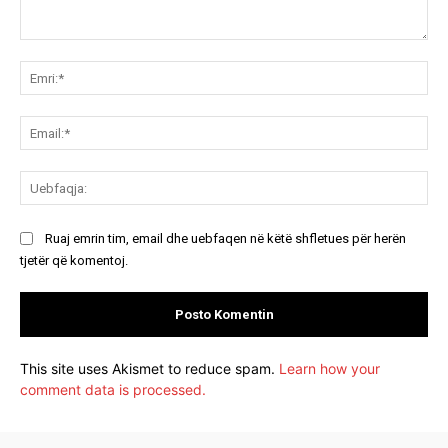
Koment:
Emr
Ema
Ue
Ruaj emrin tim, email dhe uebfaqen në këtë shfletues për herën
tjetër që komentoj.
This site uses Akismet to reduce spam.
Learn how your
comment data is processed.