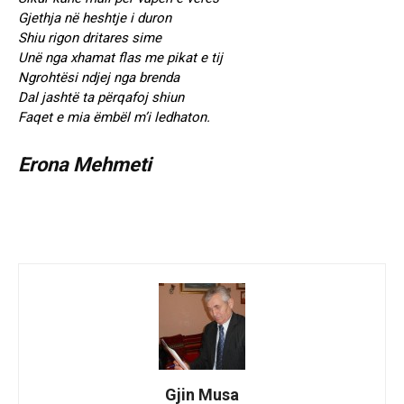
Gjethja në heshtje i duron
Shiu rigon dritares sime
Unë nga xhamat flas me pikat e tij
Ngrohtësi ndjej nga brenda
Dal jashtë ta përqafoj shiun
Faqet e mia ëmbël m’i ledhaton.
Erona Mehmeti
Gjin Musa