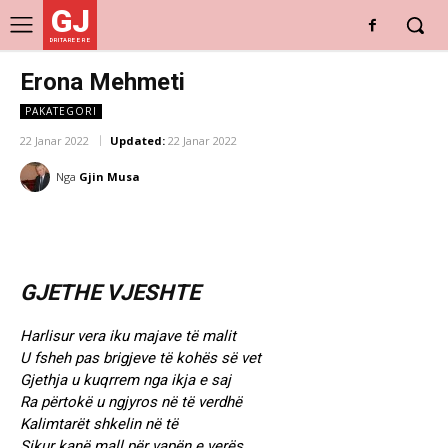
GJ
DRITARE E RE
Erona Mehmeti
PAKATEGORI
22 Janar 2022
Updated:
22 Janar 2022
Nga
Gjin Musa
GJETHE VJESHTE
Harlisur vera iku majave të malit
U fsheh pas brigjeve të kohës së vet
Gjethja u kuqrrem nga ikja e saj
Ra përtokë u ngjyros në të verdhë
Kalimtarët shkelin në të
Sikur kanë mall për vapën e verës