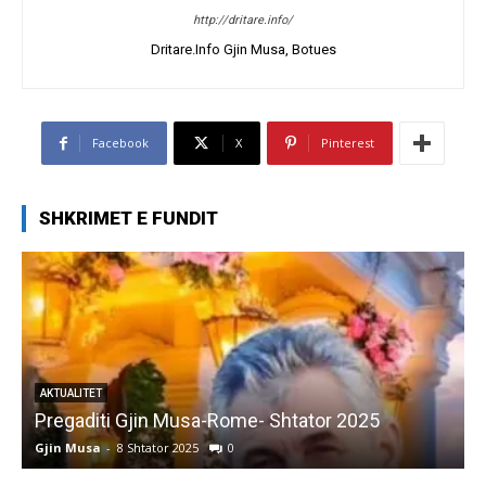
http://dritare.info/
Dritare.Info Gjin Musa, Botues
Facebook
X
Pinterest
SHKRIMET E FUNDIT
AKTUALITET
Pregaditi Gjin Musa-Rome- Shtator 2025
Gjin Musa
-
8 Shtator 2025
0
G