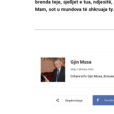
brenda teje, sjelljet e tua, ndjesit
Mam, sot u mundova të shkruaja ty
Gjin Musa
http://dritare.info/
Dritare.Info Gjin Musa, Botues
Faceb
Shpërndaje