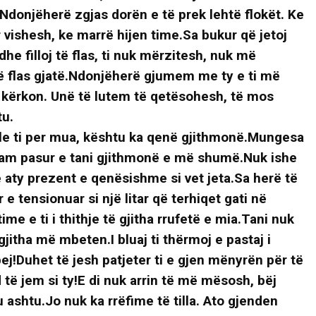
Ndonjëherë zgjas dorën e të prek lehtë flokët. Ke
r vishesh, ke marrë hijen time.Sa bukur që jetoj
dhe filloj të flas, ti nuk mërzitesh, nuk më
 flas gjatë.Ndonjëherë gjumem me ty e ti më
 kërkon. Unë të lutem të qetësohesh, të mos
tu.
i fole ti per mua, kështu ka qenë gjithmonë.Mungesa
 kam pasur e tani gjithmonë e më shumë.Nuk ishe
 aty prezent e qenësishme si vet jeta.Sa herë të
e tensionuar si një litar që terhiqet gati në
ime e ti i thithje të gjitha rrufetë e mia.Tani nuk
gjitha më mbeten.I bluaj ti thërmoj e pastaj i
ej!Duhet të jesh patjeter ti e gjen mënyrën për të
të jem si ty!E di nuk arrin të më mësosh, bëj
u ashtu.Jo nuk ka rrëfime të tilla. Ato gjenden