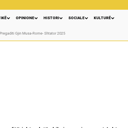
TIKË
OPINIONE
HISTORI
SOCIALE
KULTURË
Nga: Ndue Dedaj