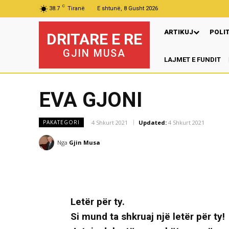
C
38.7
Tiranë
E shtunë, 8 Gusht 2026
ARTIKUJ
POLI
DRITARE E RE
GJIN MUSA
LAJMET E FUNDIT
EVA GJONI
4 Shkurt 2021
Updated:
4 Shkurt 2021
PAKATEGORI
Nga
Gjin Musa
Letër për ty.
Si mund ta shkruaj një letër për ty!