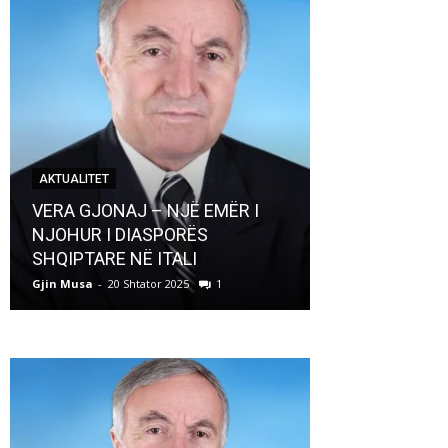
AKTUALITET
AKTUALITET
VERA GJONAJ – NJË EMËR I
NJOHUR I DIASPORËS
Pregaditi Gji
SHQIPTARE NË ITALI
Shtator 2025
Gjin Musa
-
20 Shtator 2025
1
Gjin Musa
-
8 Shtat