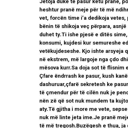
Jetoja duke të pasur këtu pranë, po
heshtur pranë meje për të më ndihm
vet, forcën time i’a dedikoja vetes, 
bënin të shikoja veç përpara, asnjë
duhet ty.Ti ishe pjesë e ditës sime
konsumi, kujdesi kur semureshe ed
vetëkujdeseshe. Kjo ishte arsyeja 
në ekstrem, më largoje nga çdo dhi
mësova kurr.Sa doja sot të flisnim 
Çfare ëndrrash ke pasur, kush kanë
dashuruar,çfarë sekretesh ke pasur
të çmendur për të cilën nuk je pen
nën zë që sot nuk mundem ta kujtoj
aty.Të gjitha i more me vete, sepse
nuk më linte jeta ime.Je pranë meje,
të më tregosh.Buzëqesh e thua, ja 