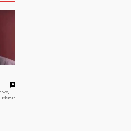
0
sova,
 pushimet