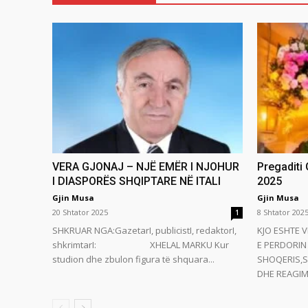
VERA GJONAJ – NJË EMËR I NJOHUR
Pregaditi
I DIASPORËS SHQIPTARE NË ITALI
2025
Gjin Musa
Gjin Musa
20 Shtator 2025
8 Shtator 202
1
SHKRUAR NGA:GazetarI, publicistI, redaktorI,
KJO ESHTE V
shkrimtarI: XHELAL MARKU Kur
E PERDORIN 
studion dhe zbulon figura të shquara...
SHOQERIS,S
DHE REAGIMI