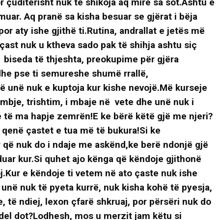
r çuditërisht nuk të shikoja aq mire sa sot.Ashtu e
uar. Aq pranë sa kisha besuar se gjërat i bëja
por aty ishe gjithë ti.Rutina, andrallat e jetës më
 çast nuk u ktheva sado pak të shihja ashtu siç
, biseda të thjeshta, preokupime për gjëra
he pse ti semureshe shumë rrallë,
që unë nuk e kuptoja kur kishe nevojë.Më kurseje
mbje, trishtim, i mbaje në vete dhe unë nuk i
e të ma hapje zemrën!E ke bërë këtë gjë me njeri?
 qenë çastet e tua më të bukura!Si ke
 që nuk do i ndaje me askënd,ke berë ndonjë gjë
duar kur.Si quhet ajo kënga që këndoje gjithonë
.Kur e këndoje ti vetem në ato çaste nuk ishe
 unë nuk të pyeta kurrë, nuk kisha kohë të pyesja,
 të ndiej, lexon çfarë shkruaj, por përsëri nuk do
del dot?Lodhesh, mos u merzit jam këtu si