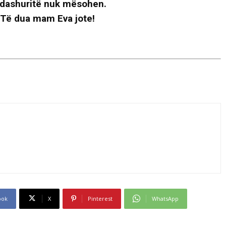
ë, dashuritë nuk mësohen.
.Të dua mam Eva jote!
ook
X
Pinterest
WhatsApp