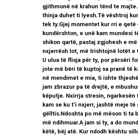
gjithmonë në krahun tënd te majte.
thinja duhet ti lyesh.Të vështroj ku
tek ty.Gjej momentet kur rri e qetë 
kundërshton, e unë kam mundesi të
shikon qartë, pastaj zgjohesh e më
nxjerrësh lot, më trishtojnë lotët e 
U ulua të flisja për ty, por përsër
jote më bëri të kuptoj sa pranë të
në mendimet e mia, ti ishte thjeshë
jam zbrazur pa të drejtë, e mbushur 
këputje. Nxirrja stresin, ngarkesën t
kam se ku t’i nxjerr, jashtë meje të 
gëlltis.Ndoshta po më mëson ti ta b
më ndihmuar.A jam si ty, a do mund 
këtë, bëj atë. Kur ndodh kështu sill