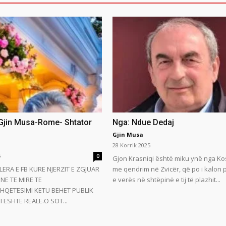
 Gjin Musa-Rome- Shtator
Nga: Ndue Dedaj
Gjin Musa
28 Korrik 2025
5
0
Gjon Krasniqi është miku ynë nga Ko
LERA E FB KURE NJERZIT E ZGJUAR
me qendrim në Zvicër, që po i kalon
NE TE MIRE TE
e verës në shtëpinë e tij të plazhit...
HQETESIMI KETU BEHET PUBLIK
 ESHTE REALE.O SOT...