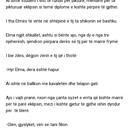
Ai ishte student i vitit të fundit për pikturë, mendimi për ta
pikturuar eklipsin si temë diplome e kishte përpirë të gjithin.
I tha Elmës të vinte në shtëpinë e tij ta shikonin së bashku.
Elma ngjit shkallet, ashtu si bënte ajo, nga dy e nga tre
njëherësh, qëndron përpara derës së tij për të marrë frymë.
I bie ziles, dëgjon zërin e tij që i thotë:
-Hyr Elma, dera është hapur.
Ai ishte në ballkon me kavaletën dhe telajon gati.
Ajo i vajti pranë, nxori nga çanta syzet e errta që kishte marrë
për të parë eklipsin, mezi i kishte gjetur të gjithë ishin dyndur
për të blerë.
-Glen, gjyslyket, vëri se tani fillon.