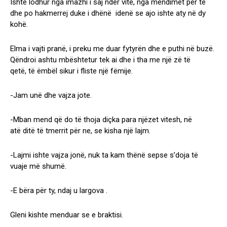
Ishte lodhur nga imazhi i saj ndër vite, nga mendimet për të
dhe po hakmerrej duke i dhënë idenë se ajo ishte aty në dy
kohë.
Elma i vajti pranë, i preku me duar fytyrën dhe e puthi në buzë.
Qëndroi ashtu mbështetur tek ai dhe i tha me një zë të
qetë, të ëmbël sikur i fliste një fëmije.
-Jam unë dhe vajza jote.
-Mban mend që do të thoja diçka para njëzet vitesh, në
atë ditë të tmerrit për ne, se kisha një lajm.
-Lajmi ishte vajza jonë, nuk ta kam thënë sepse s’doja të
vuaje më shumë.
-E bëra për ty, ndaj u largova .
Gleni kishte menduar se e braktisi.