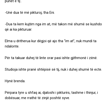
punët e tij .
-Unë dua të më pikturoj, tha Eni.
-Dua ta kem kujtim nga im at, më takon më shumë se kushdo
që ai ka pikturuar.
Elma u dritherua kur dëgjoi që ajo tha “im at”, nuk mundi ta
ndalonte.
Për ta takuar duhej të linte orar pasi ishte gjithmonë i zënë.
Studioja ishte pranë shtëpisë së tij, nuk i duhej shumë të ecte.
Hynë brenda.
Përpara tyre u shfaq ai, djaloshi i pikturës, tashme i thinjur, i
dobësuar, me rrathë të zinjë poshtë syve.