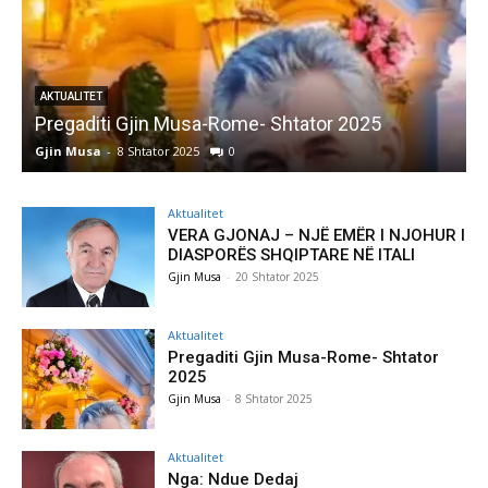
AKTUALITET
Pregaditi Gjin Musa-Rome- Shtator 2025
Gjin Musa
-
8 Shtator 2025
0
G
Aktualitet
VERA GJONAJ – NJË EMËR I NJOHUR I
DIASPORËS SHQIPTARE NË ITALI
Gjin Musa
-
20 Shtator 2025
Aktualitet
Pregaditi Gjin Musa-Rome- Shtator
2025
Gjin Musa
-
8 Shtator 2025
Aktualitet
Nga: Ndue Dedaj