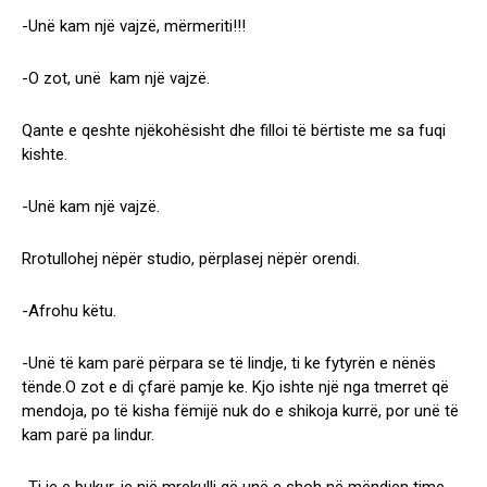
-Unë kam një vajzë, mërmeriti!!!
-O zot, unë kam një vajzë.
Qante e qeshte njëkohësisht dhe filloi të bërtiste me sa fuqi
kishte.
-Unë kam një vajzë.
Rrotullohej nëpër studio, përplasej nëpër orendi.
-Afrohu këtu.
-Unë të kam parë përpara se të lindje, ti ke fytyrën e nënës
tënde.O zot e di çfarë pamje ke. Kjo ishte një nga tmerret që
mendoja, po të kisha fëmijë nuk do e shikoja kurrë, por unë të
kam parë pa lindur.