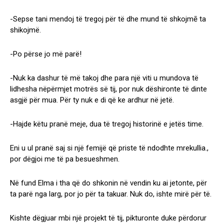
-Sepse tani mendoj të tregoj për të dhe mund të shkojmē ta
shikojmë.
-Po përse jo më parë!
-Nuk ka dashur të më takoj dhe para një viti u mundova të
lidhesha nëpërmjet motrës së tij, por nuk dëshironte të dinte
asgjë për mua. Për ty nuk e di që ke ardhur në jetë.
-Hajde këtu pranë meje, dua të tregoj historinë e jetës time.
Eni u ul pranë saj si një femijë që priste të ndodhte mrekullia.,
por dëgjoi me të pa besueshmen.
Në fund Elma i tha që do shkonin në vendin ku ai jetonte, për
ta parë nga larg, por jo për ta takuar. Nuk do, ishte mirë për të.
Kishte dëgjuar mbi një projekt të tij, pikturonte duke përdorur