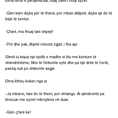
Elma ishte e përqendruar, ndaj Gleni i hoqi syzet.
-Glen kam diçka për të thënë, por mbas eklipsit, diçka që do të
bëjë të lumtur.
-Çfarë, ma thuaj tani shpejt!
-Prit dhe pak, dhjetë minuta zgjat, i tha ajo
Glenit iu krijua një njollë e madhe si blu me konture të
shëndritshme, filloi të fërkonte sytë dhe pa një dritë të fortë,
pastaj nuk po shikonte asgjë.
Elma ktheu kokën nga ai
-Ja mbaroi, tani do të them, por shtangu. Ai qëndronte pa
lëvizuar me syzet mbrojtëse në duar..
-Glen çfarë ke!