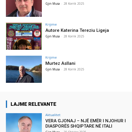
Gjin Musa
-
28 Korrik 2025
Krijime
Autore Katerina Tereziu Ligeja
Gjin Musa
-
28 Korrik 2025
Krijime
Murtez Asllani
Gjin Musa
-
28 Korrik 2025
LAJME RELEVANTE
Aktualitet
VERA GJONAJ – NJË EMËR I NJOHUR I
DIASPORËS SHQIPTARE NË ITALI
Gjin Musa
-
20 Shtator 2025