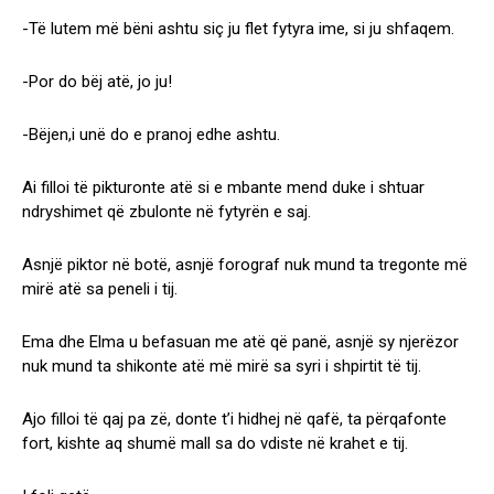
-Të lutem më bëni ashtu siç ju flet fytyra ime, si ju shfaqem.
-Por do bëj atë, jo ju!
-Bëjen,i unë do e pranoj edhe ashtu.
Ai filloi të pikturonte atë si e mbante mend duke i shtuar
ndryshimet që zbulonte në fytyrën e saj.
Asnjë piktor në botë, asnjë forograf nuk mund ta tregonte më
mirë atë sa peneli i tij.
Ema dhe Elma u befasuan me atë që panë, asnjë sy njerëzor
nuk mund ta shikonte atë më mirë sa syri i shpirtit të tij.
Ajo filloi të qaj pa zë, donte t’i hidhej në qafë, ta përqafonte
fort, kishte aq shumë mall sa do vdiste në krahet e tij.