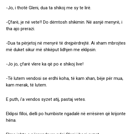
-Jo, i thotë Gleni, dua ta shikoj me sy te lirë.
-Çfarë, je në vete!! Do dëmtosh shikimin. Në asnjë menyrë, i
tha ajo prerazi.
-Dua ta përjetoj në menyrë të drejpërdrejtë. Ai xham mbrojtes
më duket sikur më shkëput lidhjen me eklipsin.
-Jo jo, çfarë vlere ka që po e shikoj live!
-Të lutem vendosi se erdhi koha, të kam xhan, bëje për mua,
kam merak, të lutem.
E puth, i’a vendos syzet atij, pastaj vetes.
Eklipsi filloi, dielli po humbiste ngadalë në errësiren që krijonte
hëna.