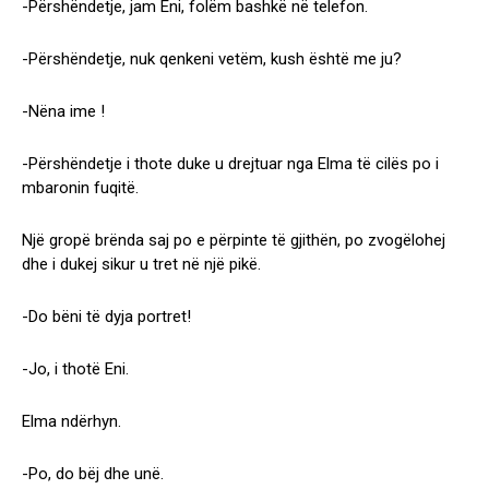
-Përshëndetje, jam Eni, folëm bashkë në telefon.
-Përshëndetje, nuk qenkeni vetëm, kush është me ju?
-Nëna ime !
-Përshëndetje i thote duke u drejtuar nga Elma të cilës po i
mbaronin fuqitë.
Një gropë brënda saj po e përpinte të gjithën, po zvogëlohej
dhe i dukej sikur u tret në një pikë.
-Do bëni të dyja portret!
-Jo, i thotë Eni.
Elma ndërhyn.
-Po, do bëj dhe unë.