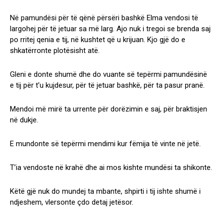
Në pamundësi për të qënë përsëri bashkë Elma vendosi të
largohej për të jetuar sa më larg. Ajo nuk i tregoi se brenda saj
po rritej qenia e tij, në kushtet që u krijuan. Kjo gjë do e
shkatërronte plotësisht atë.
Gleni e donte shumë dhe do vuante së tepërmi pamundësinë
e tij për t’u kujdesur, për të jetuar bashkë, për ta pasur pranë.
Mendoi më mirë ta urrente për dorëzimin e saj, për braktisjen
në dukje.
E mundonte së tepërmi mendimi kur fëmija të vinte në jetë.
T’ia vendoste në krahë dhe ai mos kishte mundësi ta shikonte.
Këtë gjë nuk do mundej ta mbante, shpirti i tij ishte shumë i
ndjeshem, vlersonte çdo detaj jetësor.