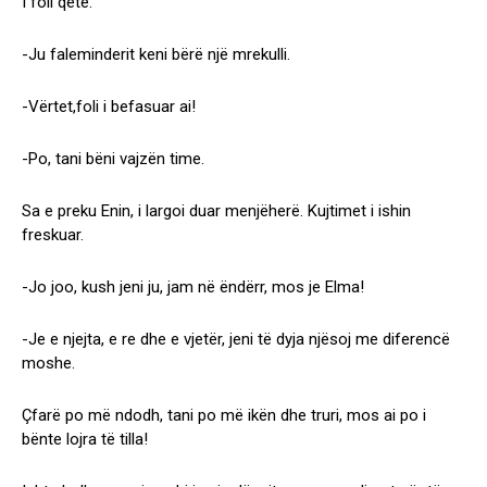
I foli qetë.
-Ju faleminderit keni bërë një mrekulli.
-Vërtet,foli i befasuar ai!
-Po, tani bëni vajzën time.
Sa e preku Enin, i largoi duar menjëherë. Kujtimet i ishin
freskuar.
-Jo joo, kush jeni ju, jam në ëndërr, mos je Elma!
-Je e njejta, e re dhe e vjetër, jeni të dyja njësoj me diferencë
moshe.
Çfarë po më ndodh, tani po më ikën dhe truri, mos ai po i
bënte lojra të tilla!