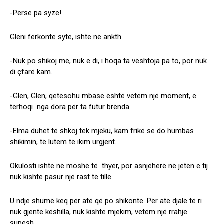
-Përse pa syze!
Gleni fërkonte syte, ishte në ankth.
-Nuk po shikoj më, nuk e di, i hoqa ta vështoja pa to, por nuk
di çfarë kam.
-Glen, Glen, qetësohu mbase është vetem një moment, e
tërhoqi nga dora për ta futur brënda.
-Elma duhet të shkoj tek mjeku, kam frikë se do humbas
shikimin, të lutem të ikim urgjent.
Okulosti ishte në moshë të thyer, por asnjëherë në jetën e tij
nuk kishte pasur një rast të tillë.
U ndje shumë keq për atë që po shikonte. Për atë djalë të ri
nuk gjente këshilla, nuk kishte mjekim, vetëm një rrahje
supesh.