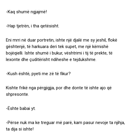
-Kaq shumë ngjajmë!
-Hap tjetrën, i tha qetësisht.
Eni mrri në duar portretin, ishte një djalë me sy jeshil, flokë
gështenjë, të harkuara deri tek supet, me një këmishë
bojëqielli. Ishte shumë i bukur, vështrimi i tij të prekte, të
lexonte dhe çuditërisht ndiheshe e tejdukshme.
-Kush është, pyeti me zë të fikur?
Kishte frikë nga përgjigjja, por dhe donte të ishte ajo që
shpresonte.
-Ështe babai yt.
-Përse nuk ma ke treguar më parë, kam pasur nevoje ta njihja,
ta dija si ishte!