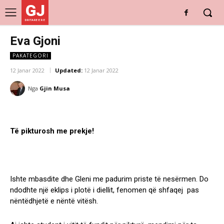
GJ
DRITARE E RE
Eva Gjoni
PAKATEGORI
12 Janar 2022
Updated:
12 Janar 2022
Nga
Gjin Musa
Të pikturosh me prekje!
Ishte mbasdite dhe Gleni me padurim priste të nesërmen. Do
ndodhte një eklips i plotë i diellit, fenomen që shfaqej pas
nëntëdhjetë e nëntë vitësh.