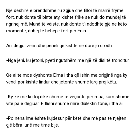
Një dëshirë e brendshme i’u zgjua dhe filloi të marrë frymë
fort, nuk donte të binte aty, kishte frikë se nuk do mundej të
ngrihej më. Mund të vdiste, nuk donte t’i ndodhte gjë në këto
momente, duhej të bëhej e fort për Enin.
Ai i dëgjoi zërin dhe peneli që kishte në dorë ju drodh.
-Nga jeni, ku jetoni, pyeti ngutshëm me një zë disi të tronditur.
Që ai te mos dyshonte Elma i tha që ishin me origjinë nga ky
vend, por kishte lindur dhe jetonte shumë larg prej këtu.
-Ky zë më kujtoj dikë shumë të veçantë për mua, kam shumë
vite pa e dëgjuar. E flisni shumë mirë dialektin tonë, i tha ai.
-Po nëna ime është kujdesur për këtë dhe më pas të njëjtën
gjë bëra unë me time bijë.