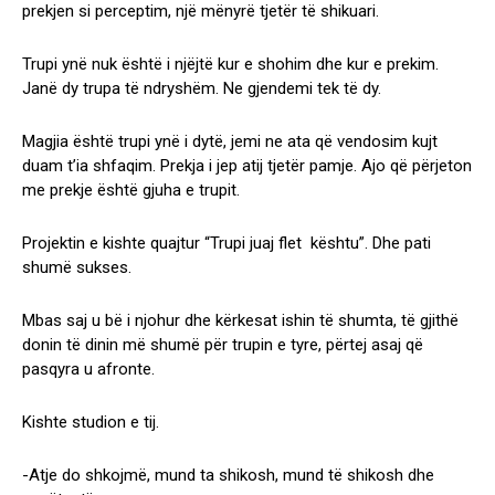
prekjen si perceptim, një mënyrë tjetër të shikuari.
Trupi ynë nuk është i njëjtë kur e shohim dhe kur e prekim.
Janë dy trupa të ndryshëm. Ne gjendemi tek të dy.
Magjia është trupi ynë i dytë, jemi ne ata që vendosim kujt
duam t’ia shfaqim. Prekja i jep atij tjetër pamje. Ajo që përjeton
me prekje është gjuha e trupit.
Projektin e kishte quajtur “Trupi juaj flet kështu”. Dhe pati
shumë sukses.
Mbas saj u bë i njohur dhe kërkesat ishin të shumta, të gjithë
donin të dinin më shumë për trupin e tyre, përtej asaj që
pasqyra u afronte.
Kishte studion e tij.
-Atje do shkojmë, mund ta shikosh, mund të shikosh dhe