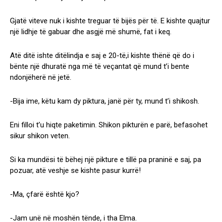
Gjatë viteve nuk i kishte treguar të bijës për të. E kishte quajtur
një lidhje të gabuar dhe asgjë më shumë, fat i keq.
Atë ditë ishte ditëlindja e saj e 20-të,i kishte thënë që do i
bënte një dhuratë nga më të veçantat që mund t’i bente
ndonjëherë në jetë.
-Bija ime, këtu kam dy piktura, janë për ty, mund t’i shikosh.
Eni filloi t’u hiqte paketimin. Shikon pikturën e parë, befasohet
sikur shikon veten.
Si ka mundësi të bëhej një pikture e tillë pa praninë e saj, pa
pozuar, atë veshje se kishte pasur kurrë!
-Ma, çfarë është kjo?
-Jam unë në moshën tënde, i tha Elma.