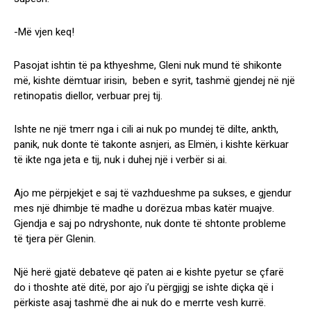
-Më vjen keq!
Pasojat ishtin të pa kthyeshme, Gleni nuk mund të shikonte
më, kishte dëmtuar irisin, beben e syrit, tashmë gjendej në një
retinopatis diellor, verbuar prej tij.
Ishte ne një tmerr nga i cili ai nuk po mundej të dilte, ankth,
panik, nuk donte të takonte asnjeri, as Elmën, i kishte kërkuar
të ikte nga jeta e tij, nuk i duhej një i verbër si ai.
Ajo me përpjekjet e saj të vazhdueshme pa sukses, e gjendur
mes një dhimbje të madhe u dorëzua mbas katër muajve.
Gjendja e saj po ndryshonte, nuk donte të shtonte probleme
të tjera për Glenin.
Një herë gjatë debateve që paten ai e kishte pyetur se çfarë
do i thoshte atë ditë, por ajo i’u përgjigj se ishte diçka që i
përkiste asaj tashmë dhe ai nuk do e merrte vesh kurrë.