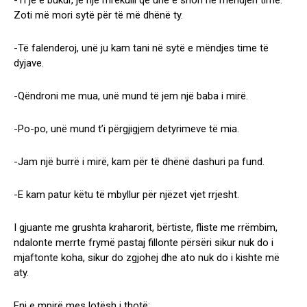
-Ti je e bukur, je një mrekulli që unë e shoh në mëndjen time.
Zoti më mori sytë për të më dhënë ty.
-Të falenderoj, unë ju kam tani në sytë e mëndjes time të
dyjave.
-Qëndroni me mua, unë mund të jem një baba i mirë.
-Po-po, unë mund t’i përgjigjem detyrimeve të mia.
-Jam një burrë i mirë, kam për të dhënë dashuri pa fund.
-E kam patur këtu të mbyllur për njëzet vjet rrjesht.
I gjuante me grushta kraharorit, bërtiste, fliste me rrëmbim,
ndalonte merrte frymë pastaj fillonte përsëri sikur nuk do i
mjaftonte koha, sikur do zgjohej dhe ato nuk do i kishte më
aty.
Eni e mpirë mes lotësh i thotë: