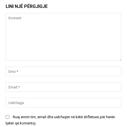
LINI NJË PËRGJIGJE
Koment:
Emr
Ema
Ue
Ruaj emrin tim, email dhe uebfaqen në këtë shfletues për herën
tjetër që komentoj.