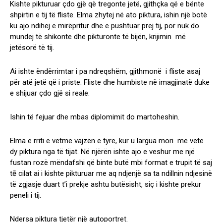
Kishte pikturuar çdo gjë që tregonte jetë, gjithçka që e bënte
shpirtin e tij të fliste. Elma zhytej në ato piktura, ishin një botë
ku ajo ndihej e mirëpritur dhe e pushtuar prej tij, por nuk do
mundej të shikonte dhe pikturonte të bijën, krijimin më
jetësorë të tij.
Ai ishte ëndërrimtar i pa ndreqshëm, gjithmonë i fliste asaj
për atë jetë që i priste. Fliste dhe humbiste në imagjinatë duke
e shijuar çdo gjë si reale.
Ishin të fejuar dhe mbas diplomimit do martoheshin.
Elma e rriti e vetme vajzën e tyre, kur u largua mori me vete
dy piktura nga të tijat. Në njërën ishte ajo e veshur me një
fustan rozë mëndafshi që binte butë mbi format e trupit të saj
tē cilat ai i kishte pikturuar me aq ndjenjë sa ta ndillnin ndjesinë
të zgjasje duart t’i prekje ashtu butësisht, siç i kishte prekur
peneli i tij.
Ndersa piktura tjetër një autoportret.