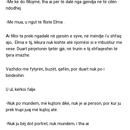
-Me kë do fillojmë, tha ai për të dalë nga gjendja në të cilën
ndodhej.
-Me mua, u ngut të fliste Elma .
Ai filloi ta preki ngadalë në pjesën e syve, në mëndje i’u shfaq
ajo, Elma e tij, lëkura nuk kishte atë njomësi si e mbushur me
vese. Duart përjetonin tjetër gjë, në trurin e tij shfaqeshin të
tjera imazhe.
Vazhdoi me fytyrën, buzët, qafën, por duart nuk po i
bindeshin.
U ul, kërkoi falje.
-Nuk po mundem, më kujtoni dikë, nuk je ai person, por kur ju
prek trupi juaj më kujtoj atë.
-Nuk ju bëj dot portret, nuk mundem, i tha ai