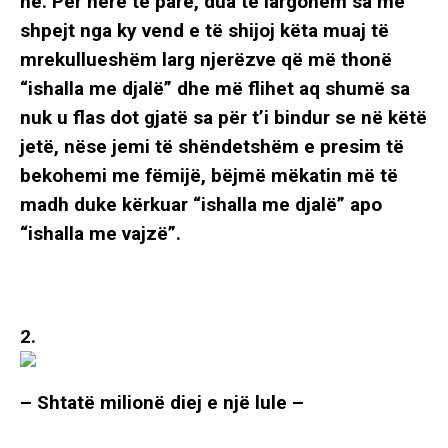
në. Për herë të parë, dua të largohem sa më
shpejt nga ky vend e të shijoj këta muaj të
mrekullueshëm larg njerëzve që më thonë
“ishalla me djalë” dhe më flihet aq shumë sa
nuk u flas dot gjatë sa për t’i bindur se në këtë
jetë, nëse jemi të shëndetshëm e presim të
bekohemi me fëmijë, bëjmë mëkatin më të
madh duke kërkuar “ishalla me djalë” apo
“ishalla me vajzë”.
2.
– Shtatë milionë diej e një lule –