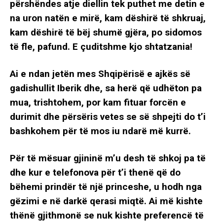
përshëndes atje diellin tek puthet me detin e
na uron natën e mirë, kam dëshirë të shkruaj,
kam dëshirë të bëj shumë gjëra, po sidomos
të fle, pafund. E çuditshme kjo shtatzania!
Ai e ndan jetën mes Shqipërisë e ajkës së
gadishullit Iberik dhe, sa herë që udhëton pa
mua, trishtohem, por kam fituar forcën e
durimit dhe përsëris vetes se së shpejti do t’i
bashkohem për të mos iu ndarë më kurrë.
Për të mësuar gjininë m’u desh të shkoj pa të
dhe kur e telefonova për t’i thenë që do
bëhemi prindër të një princeshe, u hodh nga
gëzimi e në darkë qerasi miqtë. Ai më kishte
thënë gjithmonë se nuk kishte preferencë të