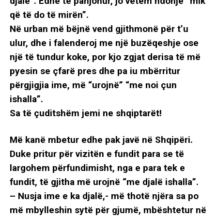
djalë”. Edhe të panjohur, jo vetëm ndonjë “mik
që të do të mirën”.
Në urban më bëjnë vend gjithmonë për t’u
ulur, dhe i falenderoj me një buzëqeshje ose
një të tundur koke, por kjo zgjat derisa të më
pyesin se çfarë pres dhe pa iu mbërritur
përgjigjia ime, më “urojnë” “me noi çun
ishalla”.
Sa të çuditshëm jemi ne shqiptarët!
Më kanë mbetur edhe pak javë në Shqipëri.
Duke pritur për vizitën e fundit para se të
largohem përfundimisht, nga e para tek e
fundit, të gjitha më urojnë “me djalë ishalla”.
– Nusja ime e ka djalë,- më thotë njëra sa po
më mbylleshin sytë për gjumë, mbështetur në