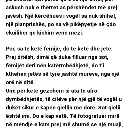
askush nuk e thërret as përshëndet më prej
javësh. Një kërcënues i vogël sa nuk shihet,
një planprishës, po na vë pikëpyetje në çdo
ekuilibër që kishim vënë mezi.
Por, sa të ketë fëmijë, do të ketë dhe jetë.
Prej ditësh, dimë që duke filluar nga sot,
fëmijët deri nën katërmbëdhjetë, do t’i
kthehen jetës së tyre jashtë mureve, nga një
orë në ditë.
Unë për këtë gëzohem si ata të afro
dymbëdhjetës, të cilëve për një gjë të vogël u
duket sikur e kapën qiellin me dorë. Sot qielli
është imi. Do e kap vetë. Të fotografuar mirë
në mendje e kam prej më shumë se një muaji,