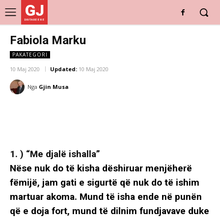
GJ
DRITARE E RE
Fabiola Marku
PAKATEGORI
10 Maj 2020
Updated:
10 Maj 2020
Nga
Gjin Musa
1. ) “Me djalë ishalla”
Nëse nuk do të kisha dëshiruar menjëherë
fëmijë, jam gati e sigurtë që nuk do të ishim
martuar akoma. Mund të isha ende në punën
që e doja fort, mund të dilnim fundjavave duke