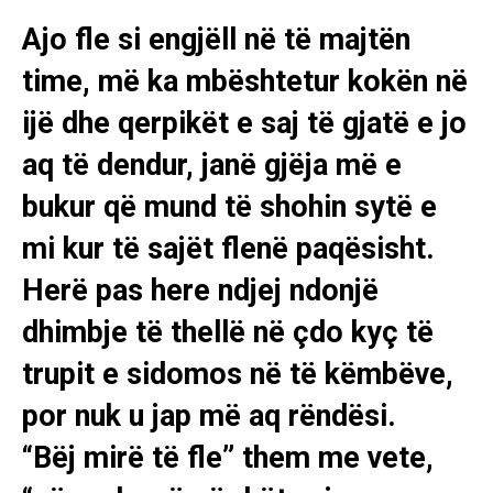
Ajo fle si engjëll në të majtën
time, më ka mbështetur kokën në
ijë dhe qerpikët e saj të gjatë e jo
aq të dendur, janë gjëja më e
bukur që mund të shohin sytë e
mi kur të sajët flenë paqësisht.
Herë pas here ndjej ndonjë
dhimbje të thellë në çdo kyç të
trupit e sidomos në të këmbëve,
por nuk u jap më aq rëndësi.
“Bëj mirë të fle” them me vete,