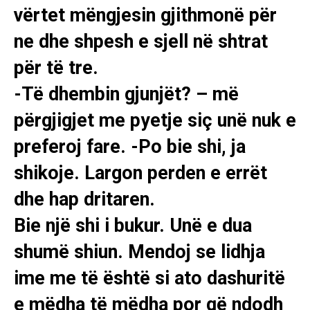
vërtet mëngjesin gjithmonë për
ne dhe shpesh e sjell në shtrat
për të tre.
-Të dhembin gjunjët? – më
përgjigjet me pyetje siç unë nuk e
preferoj fare. -Po bie shi, ja
shikoje. Largon perden e errët
dhe hap dritaren.
Bie një shi i bukur. Unë e dua
shumë shiun. Mendoj se lidhja
ime me të është si ato dashuritë
e mëdha të mëdha por që ndodh