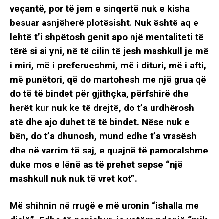
veçantë, por të jem e sinqertë nuk e kisha
besuar asnjëherë plotësisht. Nuk është aq e
lehtë t’i shpëtosh genit apo një mentaliteti të
tërë si ai yni, në të cilin të jesh mashkull je më
i miri, më i preferueshmi, më i dituri, më i afti,
më punëtori, që do martohesh me një grua që
do të të bindet për gjithçka, përfshirë dhe
herët kur nuk ke të drejtë, do t’a urdhërosh
atë dhe ajo duhet të të bindet. Nëse nuk e
bën, do t’a dhunosh, mund edhe t’a vrasësh
dhe në varrim të saj, e quajnë të pamoralshme
duke mos e lënë as të prehet sepse “një
mashkull nuk nuk të vret kot”.
Më shihnin në rrugë e më uronin “ishalla me