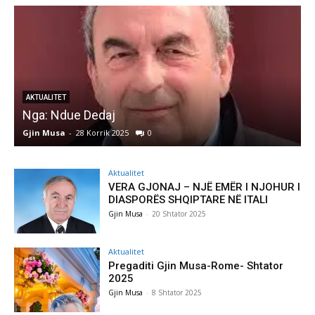
KRIJIME
Autore Katerina Tereziu Ligej
Gjin Musa
-
28 Korrik 2025
0
Aktualitet
VERA GJONAJ – NJË EMËR I NJOHUR I
DIASPORËS SHQIPTARE NË ITALI
Gjin Musa
-
20 Shtator 2025
Aktualitet
Pregaditi Gjin Musa-Rome- Shtator
2025
Gjin Musa
-
8 Shtator 2025