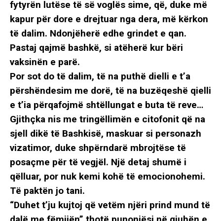
fytyrën lutëse të së voglës sime, që, duke më
kapur për dore e drejtuar nga dera, më kërkon
të dalim. Ndonjëherë edhe grindet e qan.
Pastaj qajmë bashkë, si atëherë kur bëri
vaksinën e parë.
Por sot do të dalim, të na puthë dielli e t’a
përshëndesim me dorë, të na buzëqeshë qielli
e t’ia përqafojmë shtëllungat e buta të reve…
Gjithçka nis me tringëllimën e citofonit që na
sjell dikë të Bashkisë, maskuar si personazh
vizatimor, duke shpërndarë mbrojtëse të
posaçme për të vegjël. Një detaj shumë i
qëlluar, por nuk kemi kohë të emocionohemi.
Të paktën jo tani.
“Duhet t’ju kujtoj që vetëm njëri prind mund të
dalë me fëmijën” thotë punonjësi në gjuhën e