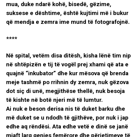
mua, duke ndarë kohë, bisedë, gëzime,
suksese e dështime, është kujtimi më i bukur
që mendja e zemra ime mund të fotografojnë.
****
Në spital, vetëm disa ditësh, kisha lënë tim nip
në shtëpizën e tij të vogël prej xhami që ata e
quajnë “inkubator” dhe kur mësova që brenda
meje tashmë po rrihnin dy zemra, nuk gëzova
dot siç di unë, megjithëse thellë, nuk besoja
të kishte në botë njeri më të lumtur.
Ai nuk e beson derisa nis të duket barku dhe
më duket se u ndodh të gjithëve, por nuk i jap
edhe aq rëndësi. Ata edhe vetë e dinë se janë
mjaft larg qenies femërore dhe përjetimeve të