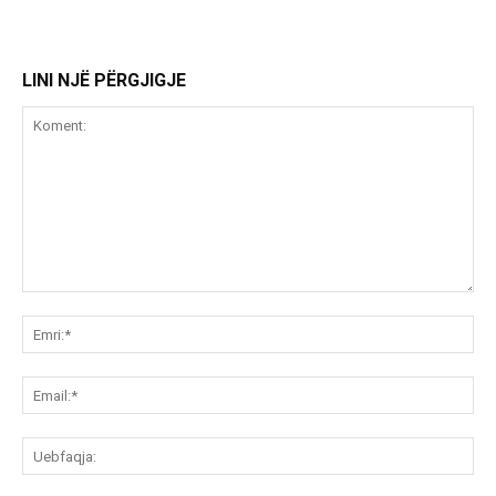
LINI NJË PËRGJIGJE
Koment:
Emr
Ema
Ue