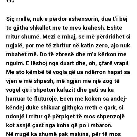
***
Siç rrallë, nuk e përdor ashensorin, dua t’i bëj
të gjitha shkallët me të mes krahësh. Është
rritur shumë. Mezi e mbaj, se më përdridhet si
ngjalë, por me të zbritur në katin zero, ajo nuk
mbahet më. Do të zbresë dhe m’a kërkon me
ngulm. E lëshoj nga duart dhe, oh, çfarë vrapi!
Me ato këmbë të vogla që ua ndërron hapat sa
vjen e më shpesh, më ngjan me një zog të
vogël që i shpëton kafazit dhe gati sa ka
harruar të fluturojë. Ecën me kokën sa andej-
këndej duke shikuar gjithçka rreth e qark, si
ndonjë i rritur që përpiqet të mos shpenzojë
kot asnjë çast nga koha që po i mbaron.
Në rrugë ka shumë pak makina, për të mos