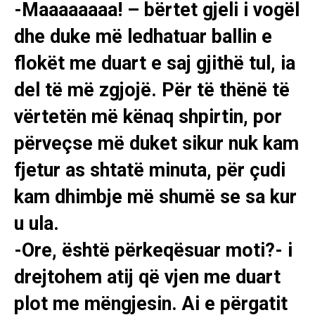
-Maaaaaaaa! – bërtet gjeli i vogël
dhe duke më ledhatuar ballin e
flokët me duart e saj gjithë tul, ia
del të më zgjojë. Për të thënë të
vërtetën më kënaq shpirtin, por
përveçse më duket sikur nuk kam
fjetur as shtatë minuta, për çudi
kam dhimbje më shumë se sa kur
u ula.
-Ore, është përkeqësuar moti?- i
drejtohem atij që vjen me duart
plot me mëngjesin. Ai e përgatit