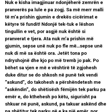
Nuk e kisha imagjinuar ndonjëherë zemrën e
pranverës pa lule e pa zogj. Sa më merr malli
të m’a prishin gjumin e drekës cicërimat e
këtyre të fundit! Ndonjë tek-tuk e lëshon
tingullin e vet, por asgjë nuk është si
pranverat e tjera. Ata nuk m’a prishin më
gjumin, sepse unë nuk po fle më…sepse unë
nuk di më sa është ora. Jetët tona po
ndryshojnë dhe kjo po më tremb jo pak. Po
bëhet sa vjen e më e vështirë të zgjohesh
duke ditur se do shkosh në punë tek vendi
“askund”, do takohesh a përshëndetesh me
“askëndin”, do shëtisësh fëmijën tek parku pa
emër e, do kthehesh po këtu, sigurisht pa
shkuar në punë, askund, pa takuar askënd dhe
pa shëtitur tek parku që e ka një emër, por