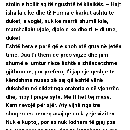
stolin e hollit aq të ngushtë të klinikës. – Hajt
ishalla e ke dhe ti! Forma e barkut ashtu të
duket, e vogël, nuk ke marrë shumë kile,
marshallah! Djalë, djalë e ke dhe ti. E di unë,
duket.
Është hera e parë që e shoh atë grua në jetën
time. Dua t’i them që pres vajzë dhe jam
shumë e lumtur nëse është e shëndetshme
gjithmonë, por preferoj t’i jap një qeshje të
këndshme nuses së saj që është vënë
dukshëm në siklet nga oratoria e së vjehrrës
dhe, mbyll prapë sytë. Më flihet tej mase.
Kam nevojë për ajër. Aty vijnë nga tre
shoqërues përveç asaj që do kryejë vizitën.
Nuk e kuptoj, por as nuk lodhem të gjej pse-