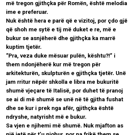
më tregon gjithçka për Romën, është melodia
ime e preferuar.
Nuk është hera e parë që e vizitoj, por çdo gjë
që shoh me sytë e tij më duket e re, më e
bukur se asnjëherë dhe gjithçka ka marrë
kuptim tjetër.
“Pra, veza duke mësuar pulën, kështu?!” i
them ndonjëherë kur më tregon për
arkitekturën, skulpturën e gjithçka tjetër. Unë
jam rritur nëpër shkolla e libra me bukuritë
shumë vjeçare të Italisë, por duhet të pranoj
se ai di më shumë se unë në të gjitha fushat
dhe se kur i prek nga afër, gjithçka është
ndryshe, natyrisht më e bukur.
Sa vjen e njihemi më shumë. Nuk mjafton as
një jetë për t’u njohur, por pa frikë them se