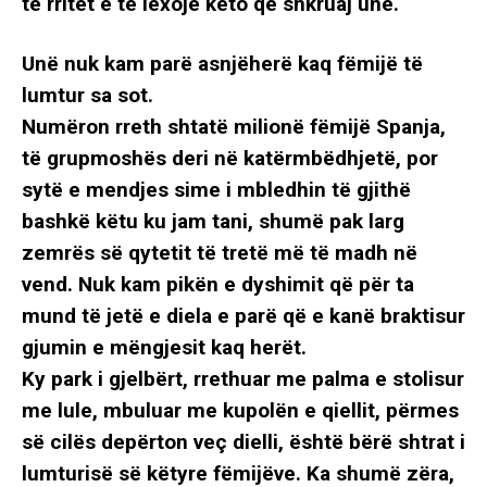
të rritet e të lexojë këto që shkruaj unë.
Unë nuk kam parë asnjëherë kaq fëmijë të
lumtur sa sot.
Numëron rreth shtatë milionë fëmijë Spanja,
të grupmoshës deri në katërmbëdhjetë, por
sytë e mendjes sime i mbledhin të gjithë
bashkë këtu ku jam tani, shumë pak larg
zemrës së qytetit të tretë më të madh në
vend. Nuk kam pikën e dyshimit që për ta
mund të jetë e diela e parë që e kanë braktisur
gjumin e mëngjesit kaq herët.
Ky park i gjelbërt, rrethuar me palma e stolisur
me lule, mbuluar me kupolën e qiellit, përmes
së cilës depërton veç dielli, është bërë shtrat i
lumturisë së këtyre fëmijëve. Ka shumë zëra,