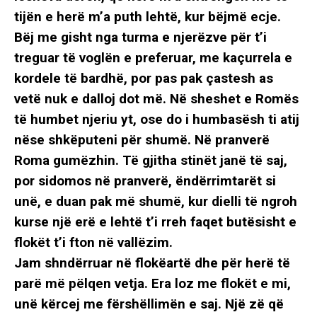
tijën e herë m’a puth lehtë, kur bëjmë ecje.
Bëj me gisht nga turma e njerëzve për t’i
treguar të voglën e preferuar, me kaçurrela e
kordele të bardhë, por pas pak çastesh as
vetë nuk e dalloj dot më. Në sheshet e Romës
të humbet njeriu yt, ose do i humbasësh ti atij
nëse shkëputeni për shumë. Në pranverë
Roma gumëzhin. Të gjitha stinët janë të saj,
por sidomos në pranverë, ëndërrimtarët si
unë, e duan pak më shumë, kur dielli të ngroh
kurse një erë e lehtë t’i rreh faqet butësisht e
flokët t’i fton në vallëzim.
Jam shndërruar në flokëartë dhe për herë të
parë më pëlqen vetja. Era loz me flokët e mi,
unë kërcej me fërshëllimën e saj. Një zë që