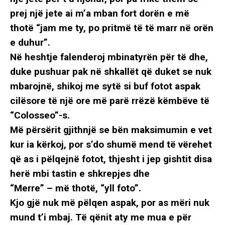
prej një jete ai m’a mban fort dorën e më
thotë “jam me ty, po pritmë të të marr në orën
e duhur”.
Në heshtje falenderoj mbinatyrën për të dhe,
duke pushuar pak në shkallët që duket se nuk
mbarojnë, shikoj me sytë si buf fotot aspak
cilësore të një ore më parë rrëzë këmbëve të
“Colosseo”-s.
Më përsërit gjithnjë se bën maksimumin e vet
kur ia kërkoj, por s’do shumë mend të vërehet
që as i pëlqejnë fotot, thjesht i jep gishtit disa
herë mbi tastin e shkrepjes dhe
“Merre” – më thotë, “yll foto”.
Kjo gjë nuk më pëlqen aspak, por as mëri nuk
mund t’i mbaj. Të qënit aty me mua e për