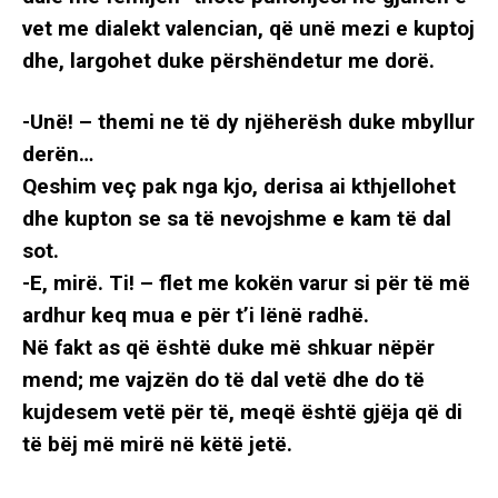
vet me dialekt valencian, që unë mezi e kuptoj
dhe, largohet duke përshëndetur me dorë.
-Unë! – themi ne të dy njëherësh duke mbyllur
derën…
Qeshim veç pak nga kjo, derisa ai kthjellohet
dhe kupton se sa të nevojshme e kam të dal
sot.
-E, mirë. Ti! – flet me kokën varur si për të më
ardhur keq mua e për t’i lënë radhë.
Në fakt as që është duke më shkuar nëpër
mend; me vajzën do të dal vetë dhe do të
kujdesem vetë për të, meqë është gjëja që di
të bëj më mirë në këtë jetë.