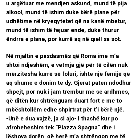
u argëtuar me mendjen askund, mund të pija
alkool, mund të ishim duke bërë plane për
udhëtime në kryeqytetet që na kanë mbetur,
mund të ishim të fejuar ende, duke thurur
ëndrra e plane, por kurrë aq në qiell sa sot.
Në mjaltin e pasdasmës që Roma ime m’a
shtoi ndjeshëm, e vetmja gjë për të cilën nuk
mërzitesha kurrë së foluri, ishte një fëmijë që
aq shumë e donim të dy. Gjërat patën ndodhur
shpejt, por nuk i jam trembur më së ardhmes,
që ditën kur shtrënguam duart fort e me to
mbështollëm edhe shpirtrat për t’i bërë një.
-Unë e dua vajzë, ja si ajo- i thashë kur po
afroheheshim tek “Piazza Spagna” dhe i
lëshova dorën, që herë m’a shtrëngon me të