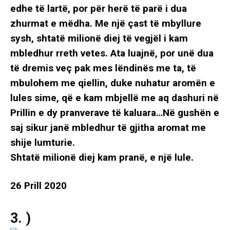
edhe të lartë, por për herë të parë i dua
zhurmat e mëdha. Me një çast të mbyllure
sysh, shtatë milionë diej të vegjël i kam
mbledhur rreth vetes. Ata luajnë, por unë dua
të dremis veç pak mes lëndinës me ta, të
mbulohem me qiellin, duke nuhatur aromën e
lules sime, që e kam mbjellë me aq dashuri në
Prillin e dy pranverave të kaluara…Në gushën e
saj sikur janë mbledhur të gjitha aromat me
shije lumturie.
Shtatë milionë diej kam pranë, e një lule.
26 Prill 2020
3. )