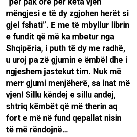
“për pak orë për këta vjen
mëngjesi e të dy zgjohen herët si
gjel fshati”. E me të mbyllur librin
e fundit që më ka mbetur nga
Shqipëria, i puth të dy me radhë,
u uroj pa zë gjumin e ëmbël dhe i
ngjeshem jastekut tim. Nuk më
merr gjumi menjëherë, sa inat më
vjen! Sillu këndej e sillu andej,
shtriq këmbët që më therin aq
fort e më në fund qepallat nisin
të më rëndojnë…