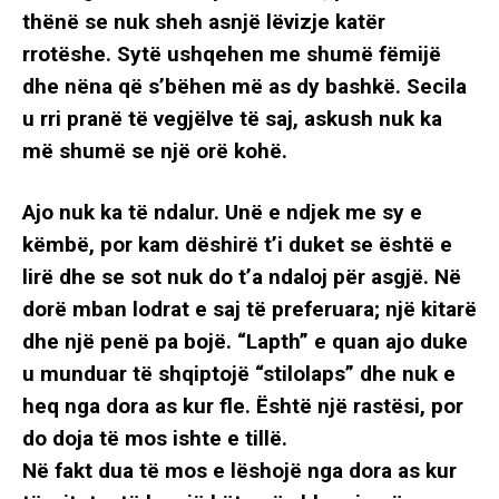
thënë se nuk sheh asnjë lëvizje katër
rrotëshe. Sytë ushqehen me shumë fëmijë
dhe nëna që s’bëhen më as dy bashkë. Secila
u rri pranë të vegjëlve të saj, askush nuk ka
më shumë se një orë kohë.
Ajo nuk ka të ndalur. Unë e ndjek me sy e
këmbë, por kam dëshirë t’i duket se është e
lirë dhe se sot nuk do t’a ndaloj për asgjë. Në
dorë mban lodrat e saj të preferuara; një kitarë
dhe një penë pa bojë. “Lapth” e quan ajo duke
u munduar të shqiptojë “stilolaps” dhe nuk e
heq nga dora as kur fle. Është një rastësi, por
do doja të mos ishte e tillë.
Në fakt dua të mos e lëshojë nga dora as kur