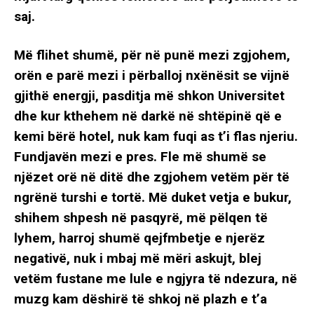
saj.
Më flihet shumë, për në punë mezi zgjohem,
orën e parë mezi i përballoj nxënësit se vijnë
gjithë energji, pasditja më shkon Universitet
dhe kur kthehem në darkë në shtëpinë që e
kemi bërë hotel, nuk kam fuqi as t’i flas njeriu.
Fundjavën mezi e pres. Fle më shumë se
njëzet orë në ditë dhe zgjohem vetëm për të
ngrënë turshi e tortë. Më duket vetja e bukur,
shihem shpesh në pasqyrë, më pëlqen të
lyhem, harroj shumë qejfmbetje e njerëz
negativë, nuk i mbaj më mëri askujt, blej
vetëm fustane me lule e ngjyra të ndezura, në
muzg kam dëshirë të shkoj në plazh e t’a