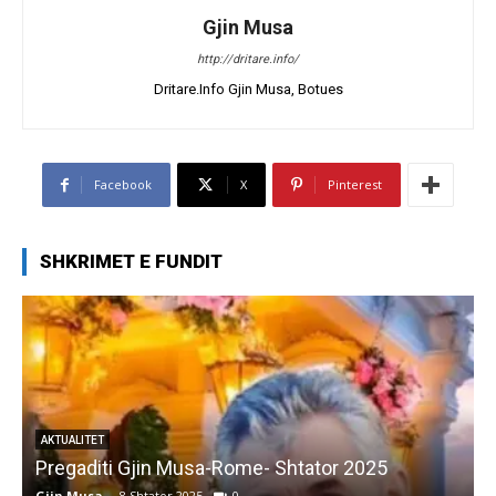
Gjin Musa
http://dritare.info/
Dritare.Info Gjin Musa, Botues
Facebook
X
Pinterest
SHKRIMET E FUNDIT
AKTUALITET
Pregaditi Gjin Musa-Rome- Shtator 2025
Gjin Musa
-
8 Shtator 2025
0
G