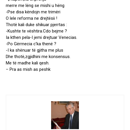
merre me lëng se mishi u hëng
-Pse disa këndojn me trimëri
O lele reforma ne drejtësii !
Thotë kali duke shikuar pjerrtas :
-Kushte te vështira.Cdo bejme ?
Ia kthen pela-I jemi drejtuar Venecias.
-Po Gërrnecia c’ka thenë ?
-I ka shënuar të gjitha me plus
Dhe thotë,zgjidhini me konsensus.
Me të madhe kali qesh.
– Pra as mish as peshk