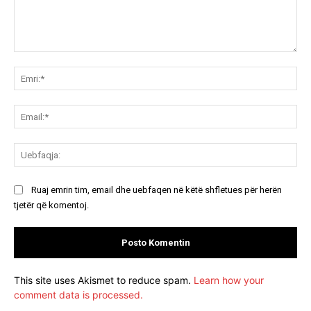
Koment:
Emr
Ema
Ue
Ruaj emrin tim, email dhe uebfaqen në këtë shfletues për herën
tjetër që komentoj.
This site uses Akismet to reduce spam.
Learn how your
comment data is processed.