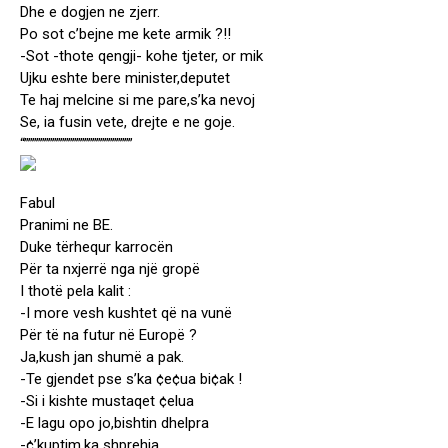
Dhe e dogjen ne zjerr.
Po sot c’bejne me kete armik ?!!
-Sot -thote qengji- kohe tjeter, or mik
Ujku eshte bere minister,deputet
Te haj melcine si me pare,s’ka nevoj
Se, ia fusin vete, drejte e ne goje.
“”””””””””””””””””””””””””””
Fabul
Pranimi ne BE.
Duke tërhequr karrocën
Për ta nxjerrë nga një gropë
I thotë pela kalit :
-I more vesh kushtet që na vunë
Për të na futur në Europë ?
Ja,kush jan shumë a pak.
-Te gjendet pse s’ka ¢e¢ua bi¢ak !
-Si i kishte mustaqet ¢elua
-E lagu opo jo,bishtin dhelpra
-¢’kuptim,ka shprehja