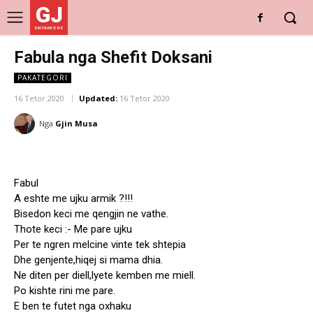
GJ
DRITARE E RE
Fabula nga Shefit Doksani
PAKATEGORI
16 Tetor 2020
Updated:
16 Tetor 2020
Nga
Gjin Musa
Fabul
A eshte me ujku armik ?!!!
Bisedon keci me qengjin ne vathe.
Thote keci :- Me pare ujku
Per te ngren melcine vinte tek shtepia
Dhe genjente,hiqej si mama dhia.
Ne diten per diell,lyete kemben me miell.
Po kishte rini me pare.
E ben te futet nga oxhaku