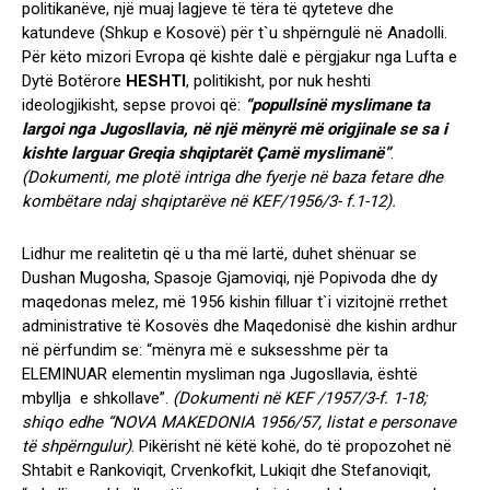
politikanëve, një muaj lagjeve të tëra të qyteteve dhe
katundeve (Shkup e Kosovë) për t`u shpërngulë në Anadolli.
Për këto mizori Evropa që kishte dalë e përgjakur nga Lufta e
Dytë Botërore
HESHTI
, politikisht, por nuk heshti
ideologjikisht, sepse provoi që:
“popullsinë myslimane ta
largoi nga Jugosllavia, në një mënyrë më origjinale se sa i
kishte larguar Greqia shqiptarët Çamë myslimanë”
.
(Dokumenti, me plotë intriga dhe fyerje në baza fetare dhe
kombëtare ndaj shqiptarëve në KEF/1956/3- f.1-12).
Lidhur me realitetin që u tha më lartë, duhet shënuar se
Dushan Mugosha, Spasoje Gjamoviqi, një Popivoda dhe dy
maqedonas melez, më 1956 kishin filluar t`i vizitojnë rrethet
administrative të Kosovës dhe Maqedonisë dhe kishin ardhur
në përfundim se: “mënyra më e suksesshme për ta
ELEMINUAR elementin mysliman nga Jugosllavia, është
mbyllja e shkollave”.
(Dokumenti në KEF /1957/3-f. 1-18;
shiqo edhe “NOVA MAKEDONIA 1956/57, listat e personave
të shpërngulur)
. Pikërisht në këtë kohë, do të propozohet në
Shtabit e Rankoviqit, Crvenkofkit, Lukiqit dhe Stefanoviqit,