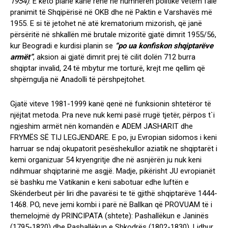
1954)
. E këto plane kanë rënë në humnerën politike vetëm falë
pranimit të Shqipërisë në OKB dhe në Paktin e Varshavës më
1955. E si të jetohet në atë krematorium mizorish, që janë
përsëritë në shkallën më brutale mizoritë gjatë dimrit 1955/56,
kur Beogradi e kurdisi planin se
“po ua konfiskon shqiptarëve
armët”
, aksion ai gjatë dimrit prej të cilit dolën 712 burra
shqiptar invalid, 24 të mbytur me torturë, krejt me qellim që
shpërngulja në Anadolli të përshpejtohet.
Gjatë viteve 1981-1999 kanë qenë në funksionin shtetëror të
njëjtat metoda. Pra neve nuk kemi pasë rrugë tjetër, përpos t`i
ngjeshim armët nën komandën e ADEM JASHARIT dhe
FRYMËS SË TIJ LEGJENDARE. E po, ju Evropian sidomos i keni
harruar se ndaj okupatorit pesëshekullor aziatik ne shqiptarët i
kemi organizuar 54 kryengritje dhe në asnjërën ju nuk keni
ndihmuar shqiptarinë me asgjë. Madje, pikërisht JU evropianët
së bashku me Vatikanin e keni sabotuar edhe luftën e
Skënderbeut për liri dhe pavarësi te të gjithë shqiptarëve 1444-
1468. PO, neve jemi kombi i parë në Ballkan që PROVUAM të i
themelojmë dy PRINCIPATA (shtete): Pashallëkun e Janinës
(1795-1820) dhe Pashallëkun e Shkodrës (1802-1830). Lidhur