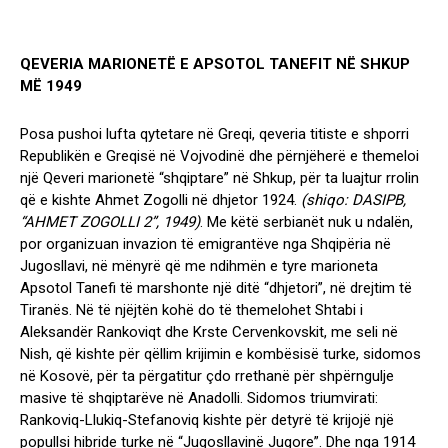
QEVERIA MARIONETË E APSOTOL TANEFIT NË SHKUP
MË 1949
Posa pushoi lufta qytetare në Greqi, qeveria titiste e shporri
Republikën e Greqisë në Vojvodinë dhe përnjëherë e themeloi
një Qeveri marionetë “shqiptare” në Shkup, për ta luajtur rrolin
që e kishte Ahmet Zogolli në dhjetor 1924.
(shiqo: DASIPB,
“AHMET ZOGOLLI 2”, 1949)
. Me këtë serbianët nuk u ndalën,
por organizuan invazion të emigrantëve nga Shqipëria në
Jugosllavi, në mënyrë që me ndihmën e tyre marioneta
Apsotol Tanefi të marshonte një ditë “dhjetori”, në drejtim të
Tiranës. Në të njëjtën kohë do të themelohet Shtabi i
Aleksandër Rankoviqt dhe Krste Cervenkovskit, me seli në
Nish, që kishte për qëllim krijimin e kombësisë turke, sidomos
në Kosovë, për ta përgatitur çdo rrethanë për shpërngulje
masive të shqiptarëve në Anadolli. Sidomos triumvirati:
Rankoviq-Llukiq-Stefanoviq kishte për detyrë të krijojë një
popullsi hibride turke në “Jugosllavinë Jugore”. Dhe nga 1914