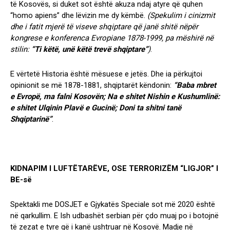
të Kosovës, si duket sot është akuza ndaj atyre që quhen
“homo apiens” dhe lëvizin me dy këmbë.
(Spekulim i cinizmit
dhe i fatit mjerë të viseve shqiptare që janë shitë nëpër
kongrese e konferenca Evropiane 1878-1999, pa mëshirë në
stilin:
“Ti këtë, unë këtë trevë shqiptare”
)
.
E vërtetë Historia është mësuese e jetës. Dhe ia përkujtoi
opinionit se më 1878-1881, shqiptarët këndonin:
“Baba mbret
e Evropë, ma falni Kosovën; Na e shitet Nishin e Kushumlinë:
e shitet Ulqinin Plavë e Gucinë; Doni ta shitni tanë
Shqiptarinë”
.
KIDNAPIM I LUFTËTARËVE, OSE TERRORIZËM “LIGJOR” I
BE-së
Spektakli me DOSJET e Gjykatës Speciale sot më 2020 është
në qarkullim. E Ish udbashët serbian për çdo muaj po i botojnë
të zezat e tyre që i kanë ushtruar në Kosovë. Madje në