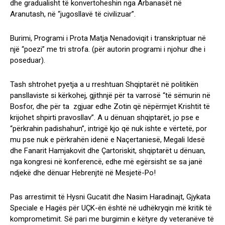
dhe gradualisht të konvertoheshin nga Arbanasët në
Aranutash, në “jugosllavë të civilizuar”.
Burimi, Programi i Prota Matja Nenadoviqit i transkriptuar në
një “poezi” me tri strofa. (për autorin programi i njohur dhe i
poseduar).
Tash shtrohet pyetja a u rreshtuan Shqiptarët në politikën
pansllaviste si kërkohej, gjithnjë për ta varrosë “të sëmurin në
Bosfor, dhe për ta zgjuar edhe Zotin që nëpërmjet Krishtit të
krijohet shpirti pravosllav”. A u dënuan shqiptarët, jo pse e
“përkrahin padishahun”, intrigë kjo që nuk ishte e vërtetë, por
mu pse nuk e përkrahën idenë e Naçertaniesë, Megali Idesë
dhe Fanarit Hamjakovit dhe Çartoriskit, shqiptarët u dënuan,
nga kongresi në konferencë, edhe më egërsisht se sa janë
ndjekë dhe dënuar Hebrenjtë në Mesjetë-Po!
Pas arrestimit të Hysni Gucatit dhe Nasim Haradinajt, Gjykata
Speciale e Hagës për UÇK-ën është në udhëkryqin më kritik të
komprometimit. Së pari me burgimin e këtyre dy veteranëve të