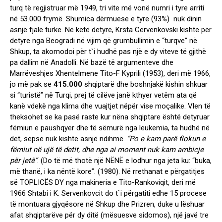
turq të regjistruar më 1949, tri vite më vonë numri i tyre arriti
në 53.000 frymë. Shumica dërmuese e tyre (93%) nuk dinin
asnjë fjalë turke. Në këtë detyrë, Krsta Cervenkovski kishte për
detyre nga Beogradi në vijim që grumbullimin e “turqve” në
Shkup, ta akomodoi për t`i hudhë pas një e dy viteve të gjithë
pa dallim në Anadolli. Në bazë të argumenteve dhe
Marrëveshjes Xhentelmene Tito-F Kyprili (1953), deri më 1966,
jo më pak se
415.000
shqiptarë dhe boshnjakë kishin shkuar
si “turistë” në Turqi, prej të cilëve janë kthyer vetëm ata që
kanë vdekë nga klima dhe vuajtjet nëpër vise moçalike. Vlen të
theksohet se ka pasë raste kur nëna shqiptare është detyruar
fëmiun e paushqyer dhe të sëmurë nga leukemia, ta hudhë në
det, sepse nuk kishte asnjë ndihmë.
“Po e kam parë flokun e
fëmiut në ujë të detit, dhe nga ai moment nuk kam ambicje
për jetë”
. (Do të më thotë një NËNË e lodhur nga jeta ku: “buka,
më thanë, i ka nëntë kore”. (1980). Në rrethanat e përgatitjes
së TOPLICËS DY nga makineria e Tito-Rankoviqit, deri më
1966 Shtabi i K. Servenkovcit do t`i përgatiti edhe 15 procese
të montuara gjyqësore në Shkup dhe Prizren, duke u lëshuar
afat shqiptarëve për dy ditë (mësuesve sidomos), një javë tre