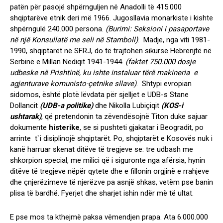
patën për pasojë shpërnguljen në Anadolli të 415.000
shqiptarëve etnik deri më 1966. Jugosllavia monarkiste i kishte
shpërngulë 240.000 persona.
(Burimi: Seksioni i pasaportave
në një Konsullatë me seli në Stamboll)
. Madje, nga viti 1981-
1990, shqiptarët në SFRJ, do të trajtohen sikurse Hebrenjtë në
Serbinë e Millan Nediqit 1941-1944.
(faktet 750.000 dosje
udbeske në Prishtinë, ku ishte instaluar tërë makineria e
agjenturave komunisto-çetnike sllave)
. Shtypi evropian
sidomos, është plotë lëvdata për sjelljet e UDB-s Stane
Dollancit
(UDB-a politike)
dhe Nikolla Lubiçiqit
(KOS-i
ushtarak)
, që pretendonin ta zëvendësojnë Titon duke sajuar
dokumente
histerike
, se si pushteti gjakatar i Beogradit, po
arrinte t`i disiplinojë shqiptarët. Po, shqiptarët e Kosovës nuk i
kanë harruar skenat ditëve të tregjeve se: tre udbash me
shkorpion special, me milici që i siguronte nga afërsia, hynin
ditëve të tregjeve nëpër qytete dhe e fillonin orgjinë e rrahjeve
dhe çnjerëzimeve të njerëzve pa asnjë shkas, vetëm pse banin
plisa të bardhë. Fyerjet dhe sharjet ishin ndër më të ultat.
E pse mos ta kthejmë paksa vëmendjen prapa. Ata 6.000.000