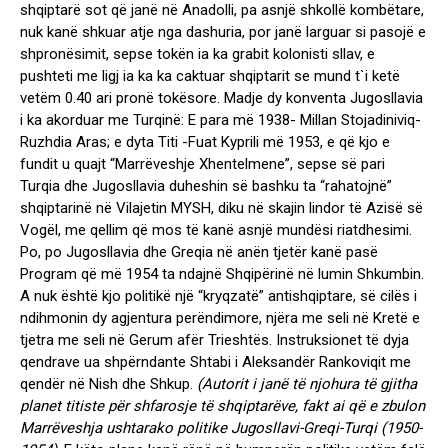
shqiptarë sot që janë në Anadolli, pa asnjë shkollë kombëtare,
nuk kanë shkuar atje nga dashuria, por janë larguar si pasojë e
shpronësimit, sepse tokën ia ka grabit kolonisti sllav, e
pushteti me ligj ia ka ka caktuar shqiptarit se mund t`i ketë
vetëm 0.40 ari pronë tokësore. Madje dy konventa Jugosllavia
i ka akorduar me Turqinë: E para më 1938- Millan Stojadiniviq-
Ruzhdia Aras; e dyta Titi -Fuat Kyprili më 1953, e që kjo e
fundit u quajt “Marrëveshje Xhentelmene”, sepse së pari
Turqia dhe Jugosllavia duheshin së bashku ta “rahatojnë”
shqiptarinë në Vilajetin MYSH, diku në skajin lindor të Azisë së
Vogël, me qellim që mos të kanë asnjë mundësi riatdhesimi.
Po, po Jugosllavia dhe Greqia në anën tjetër kanë pasë
Program që më 1954 ta ndajnë Shqipërinë në lumin Shkumbin.
A nuk është kjo politikë një “kryqzatë” antishqiptare, së cilës i
ndihmonin dy agjentura perëndimore, njëra me seli në Kretë e
tjetra me seli në Gerum afër Trieshtës. Instruksionet të dyja
qendrave ua shpërndante Shtabi i Aleksandër Rankoviqit me
qendër në Nish dhe Shkup.
(Autorit i janë të njohura të gjitha
planet titiste për shfarosje të shqiptarëve, fakt ai që e zbulon
Marrëveshja ushtarako politike Jugosllavi-Greqi-Turqi (1950-