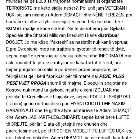
mundësinë që EULX të trajtohet nominalisht si organizatë
TERRORISTE me këto sjellje nesër?. Po, unë jam VETERAN i
UÇK-së, jam nxënës i Adem DEMAÇIT dhe NËNË TEREZËS, por
humanizmi dhe virtyti i mirësjelljes edhe tek unë dhe i tërë
KOMBI
, madje e kanë një kufi. Ne të dënohemi pse Gjykata
Speciale dhe Shtabi i Millovan Drecunit i kanë
distribuar
DOSJET. Jo me këso “faktesh” as nazistët nuk kanë vepruar.
E pra Evropianë, mos na trajtoni si qytetar të rendit të dytë,
sepse mjaftë kemi vuajtur shekuj robërie dhe INFORMATA ma
nuk mundet të jetojë e mbyllur në kasafortat e ferrit, por
nëpër purgator po dalin e po bëhen pronë popullore, për
fëlliqësirat që i keni fabrikuar për të marrë naj
PESË, PLUS
PESË VJET RROGA
shumë të majme. E popullin shqiptar në
Kosovë nuk mund ta gjykoni, mjaftë e keni IZOLUAR me
politikë të Grenellëve e Llajçakëve, sepse POPULLI SHQIPTAR
(Ta dini) qëndron fuqishëm pas HYSNI GUCTIT DHE NASIM
HARADINAJT dhe të gjithë atyre ushtarëve të Adem DEMAÇIT
dhe Adem JASHARIT-LEGJENDARIT, sepse kanë bërë LUFTË
të DREJTË, për liri. E ata që jetojnë me dhunën dhe
padrejtësinë sot, po i FRIGOHEN MODELIT TË LUFTËS UÇK-ës,
po i frikohen shkollës Adem DEAMÇIT, që një popull duarthatë,