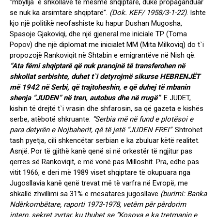
“mbyllja e shkollave të mesme shqiptare, duke propaganduar
se nuk ka arsimtarë shqiptarë”.
(Dok. KEF/ 1958/3-1-22)
. Ishte
kjo një politikë neofashiste ku hapur Dushan Mugosha,
Spasoje Gjakoviqi, dhe një gjeneral me iniciale TP (Toma
Popov) dhe një diplomat me inicialet MM (Mita Milkoviq) do t`i
propozojë Rankoviqit në Shtabin e emigrantëve në Nish që:
“Ata fëmi shqiptarë që nuk pranojnë të transferohen në
shkollat serbishte, duhet t`i detyrojmë sikurse HEBRENJËT
më 1942 në Serbi, që trajtoheshin, e që duhej të mbanin
shenja “JUDEN” në tren, autobus dhe në rrugë”
. E JUDET,
kishin të drejtë t`i vrasin dhe shfarosin, sa që gazeta e kishës
serbe, atëbotë shkruante:
“Serbia më në fund e plotësoi e
para detyrën e Nojbaherit, që të jetë “JUDEN FREI”
. Shtrohet
tash pyetja, cili shkencëtar serbian e ka zbuluar këtë realitet.
Asnjë. Por të gjithë kanë qenë si në orkestër të ngjitur pas
qerres së Rankoviqit, e më vonë pas Milloshit. Pra, edhe pas
vitit 1966, e deri më 1989 viset shqiptare të okupuara nga
Jugosllavia kanë qenë trevat më të varfra në Evropë, me
shkallë zhvillimi sa 31% e mesatares jugosllave
(burimi: Banka
Ndërkombëtare, raporti 1973-1978, vetëm për përdorim
intern, sekret zyrtar, ku thuhet se “Kosova e ka tretmanin e