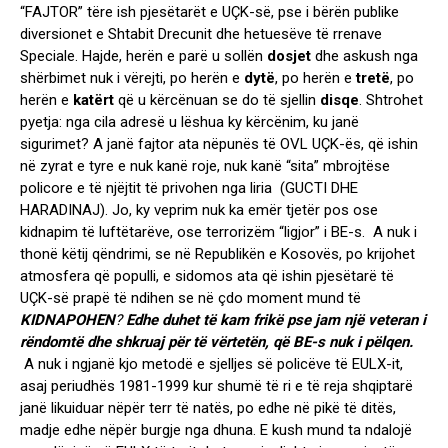
“FAJTOR” tëre ish pjesëtarët e UÇK-së, pse i bërën publike
diversionet e Shtabit Drecunit dhe hetuesëve të rrenave
Speciale. Hajde, herën e parë u sollën
dosjet
dhe askush nga
shërbimet nuk i vërejti, po herën e
dytë
, po herën e
tretë
, po
herën e
katërt
që u kërcënuan se do të sjellin
disqe
. Shtrohet
pyetja: nga cila adresë u lëshua ky kërcënim, ku janë
sigurimet? A janë fajtor ata nëpunës të OVL UÇK-ës, që ishin
në zyrat e tyre e nuk kanë roje, nuk kanë “sita” mbrojtëse
policore e të njëjtit të privohen nga liria (GUCTI DHE
HARADINAJ). Jo, ky veprim nuk ka emër tjetër pos ose
kidnapim të luftëtarëve, ose terrorizëm “ligjor” i BE-s. A nuk i
thonë këtij qëndrimi, se në Republikën e Kosovës, po krijohet
atmosfera që populli, e sidomos ata që ishin pjesëtarë të
UÇK-së prapë të ndihen se në çdo moment mund të
KIDNAPOHEN
?
Edhe duhet të kam frikë pse jam një veteran i
rëndomtë dhe shkruaj për të vërtetën, që BE-s nuk i pëlqen.
A nuk i ngjanë kjo metodë e sjelljes së policëve të EULX-it,
asaj periudhës 1981-1999 kur shumë të ri e të reja shqiptarë
janë likuiduar nëpër terr të natës, po edhe në pikë të ditës,
madje edhe nëpër burgje nga dhuna. E kush mund ta ndalojë