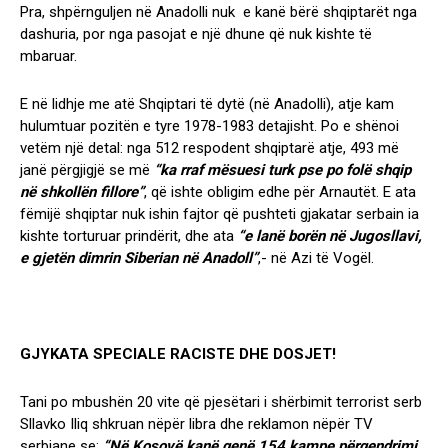
Pra, shpërnguljen në Anadolli nuk e kanë bërë shqiptarët nga
dashuria, por nga pasojat e një dhune që nuk kishte të
mbaruar.
E në lidhje me atë Shqiptari të dytë (në Anadolli), atje kam
hulumtuar pozitën e tyre 1978-1983 detajisht. Po e shënoi
vetëm një detal: nga 512 respodent shqiptarë atje, 493 më
janë përgjigjë se më
“ka rraf mësuesi turk pse po folë shqip
në shkollën fillore”
, që ishte obligim edhe për Arnautët. E ata
fëmijë shqiptar nuk ishin fajtor që pushteti gjakatar serbain ia
kishte torturuar prindërit, dhe ata
“e lanë borën në Jugosllavi,
e gjetën dimrin Siberian në Anadoll”
,- në Azi të Vogël.
GJYKATA SPECIALE RACISTE DHE DOSJET!
Tani po mbushën 20 vite që pjesëtari i shërbimit terrorist serb
Sllavko Iliq shkruan nëpër libra dhe reklamon nëpër TV
serbiane se:
“Në Kosovë kanë qenë 154 kampe përqendrimi