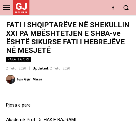
GJ
DRITARE E RE
FATI I SHQIPTARËVE NË SHEKULLIN
XXI PA MBËSHTETJEN E SHBA-ve
ËSHTË SIKURSE FATI I HEBREJËVE
NË MESJETË
PAKATEGORI
2 Tetor 2020
Updated:
2 Tetor 2020
Nga
Gjin Musa
Pjesa e pare.
Akademik Prof. Dr. HAKIF BAJRAMI