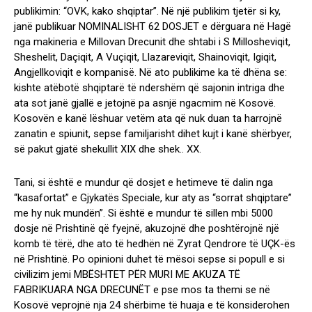
publikimin: “OVK, kako shqiptar”. Në një publikim tjetër si ky,
janë publikuar NOMINALISHT 62 DOSJET e dërguara në Hagë
nga makineria e Millovan Drecunit dhe shtabi i S Millosheviqit,
Sheshelit, Daçiqit, A Vuçiqit, Llazareviqit, Shainoviqit, Igiqit,
Angjellkoviqit e kompanisë. Në ato publikime ka të dhëna se:
kishte atëbotë shqiptarë të ndershëm që sajonin intriga dhe
ata sot janë gjallë e jetojnë pa asnjë ngacmim në Kosovë.
Kosovën e kanë lëshuar vetëm ata që nuk duan ta harrojnë
zanatin e spiunit, sepse familjarisht dihet kujt i kanë shërbyer,
së pakut gjatë shekullit XIX dhe shek.. XX.
Tani, si është e mundur që dosjet e hetimeve të dalin nga
“kasafortat” e Gjykatës Speciale, kur aty as “sorrat shqiptare”
me hy nuk mundën”. Si është e mundur të sillen mbi 5000
dosje në Prishtinë që fyejnë, akuzojnë dhe poshtërojnë një
komb të tërë, dhe ato të hedhën në Zyrat Qendrore të UÇK-ës
në Prishtinë. Po opinioni duhet të mësoi sepse si popull e si
civilizim jemi MBËSHTET PËR MURI ME AKUZA TË
FABRIKUARA NGA DRECUNËT e pse mos ta themi se në
Kosovë veprojnë nja 24 shërbime të huaja e të konsiderohen