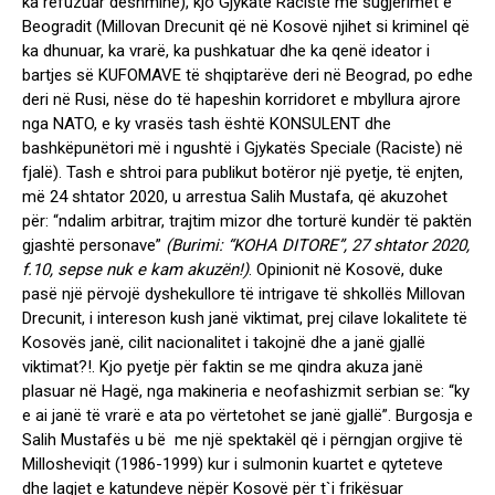
ka refuzuar dëshminë), kjo Gjykatë Raciste me sugjerimet e
Beogradit (Millovan Drecunit që në Kosovë njihet si kriminel që
ka dhunuar, ka vrarë, ka pushkatuar dhe ka qenë ideator i
bartjes së KUFOMAVE të shqiptarëve deri në Beograd, po edhe
deri në Rusi, nëse do të hapeshin korridoret e mbyllura ajrore
nga NATO, e ky vrasës tash është KONSULENT dhe
bashkëpunëtori më i ngushtë i Gjykatës Speciale (Raciste) në
fjalë). Tash e shtroi para publikut botëror një pyetje, të enjten,
më 24 shtator 2020, u arrestua Salih Mustafa, që akuzohet
për: “ndalim arbitrar, trajtim mizor dhe torturë kundër të paktën
gjashtë personave”
(Burimi: “KOHA DITORE”, 27 shtator 2020,
f.10, sepse nuk e kam akuzën!)
. Opinionit në Kosovë, duke
pasë një përvojë dyshekullore të intrigave të shkollës Millovan
Drecunit, i intereson kush janë viktimat, prej cilave lokalitete të
Kosovës janë, cilit nacionalitet i takojnë dhe a janë gjallë
viktimat?!. Kjo pyetje për faktin se me qindra akuza janë
plasuar në Hagë, nga makineria e neofashizmit serbian se: “ky
e ai janë të vrarë e ata po vërtetohet se janë gjallë”. Burgosja e
Salih Mustafës u bë me një spektakël që i përngjan orgjive të
Millosheviqit (1986-1999) kur i sulmonin kuartet e qyteteve
dhe lagjet e katundeve nëpër Kosovë për t`i frikësuar