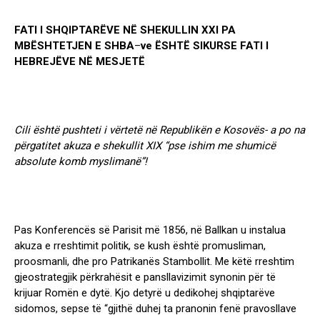
FATI
I
SHQIPTARËVE
NË
SHEKULLIN
XXI
PA
MBËSHTETJEN
E
SHBA
–
ve
ËSHTË
SIKURSE
FATI
I
HEBREJËVE
NË
MESJETË
Cili është pushteti i vërtetë në Republikën e Kosovës- a po na
përgatitet akuza e shekullit XIX “pse ishim me shumicë
absolute komb myslimanë”!
Pas Konferencës së Parisit më 1856, në Ballkan u instalua
akuza e rreshtimit politik, se kush është promusliman,
proosmanli, dhe pro Patrikanës Stambollit. Me këtë rreshtim
gjeostrategjik përkrahësit e pansllavizimit synonin për të
krijuar Romën e dytë. Kjo detyrë u dedikohej shqiptarëve
sidomos, sepse të “gjithë duhej ta pranonin fenë pravosllave