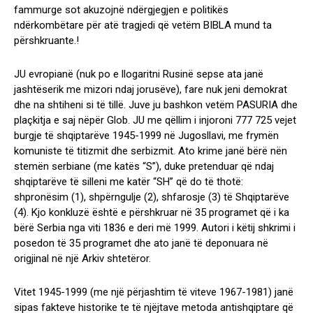
fammurge sot akuzojnë ndërgjegjen e politikës
ndërkombëtare për atë tragjedi që vetëm BIBLA mund ta
përshkruante.!
JU evropianë (nuk po e llogaritni Rusinë sepse ata janë
jashtëserik me mizori ndaj jorusëve), fare nuk jeni demokrat
dhe na shtiheni si të tillë. Juve ju bashkon vetëm PASURIA dhe
plaçkitja e saj nëpër Glob. JU me qëllim i injoroni 777 725 vejet
burgje të shqiptarëve 1945-1999 në Jugosllavi, me frymën
komuniste të titizmit dhe serbizmit. Ato krime janë bërë nën
stemën serbiane (me katës “S”), duke pretenduar që ndaj
shqiptarëve të silleni me katër “SH” që do të thotë:
shpronësim (1), shpërngulje (2), shfarosje (3) të Shqiptarëve
(4). Kjo konkluzë është e përshkruar në 35 programet që i ka
bërë Serbia nga viti 1836 e deri më 1999. Autori i këtij shkrimi i
posedon të 35 programet dhe ato janë të deponuara në
origjinal në një Arkiv shtetëror.
Vitet 1945-1999 (me një përjashtim të viteve 1967-1981) janë
sipas fakteve historike te të njëjtave metoda antishqiptare që