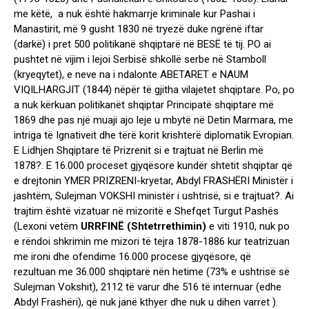
me këtë, a nuk është hakmarrje kriminale kur Pashai i
Manastirit, më 9 gusht 1830 në tryezë duke ngrënë iftar
(darkë) i pret 500 politikanë shqiptarë në BESË të tij. PO ai
pushtet në vijim i lejoi Serbisë shkollë serbe në Stamboll
(kryeqytet), e neve na i ndalonte ABETARET e NAUM
VIQILHARGJIT (1844) nëpër të gjitha vilajetet shqiptare. Po, po
a nuk kërkuan politikanët shqiptar Principatë shqiptare më
1869 dhe pas një muaji ajo leje u mbytë në Detin Marmara, me
intriga të Ignativeit dhe tërë korit krishterë diplomatik Evropian.
E Lidhjen Shqiptare të Prizrenit si e trajtuat në Berlin më
1878?. E 16.000 proceset gjyqësore kundër shtetit shqiptar që
e drejtonin YMER PRIZRENI-kryetar, Abdyl FRASHËRI Ministër i
jashtëm, Sulejman VOKSHI ministër i ushtrisë, si e trajtuat?. Ai
trajtim është vizatuar në mizoritë e Shefqet Turgut Pashës
(Lexoni vetëm
URRFINË (Shtetrrethimin)
e viti 1910, nuk po
e rëndoi shkrimin me mizori të tejra 1878-1886 kur teatrizuan
me ironi dhe ofendime 16.000 procese gjyqësore, që
rezultuan me 36.000 shqiptarë nën hetime (73% e ushtrisë së
Sulejman Vokshit), 2112 të varur dhe 516 të internuar (edhe
Abdyl Frashëri), që nuk janë kthyer dhe nuk u dihen varret ).