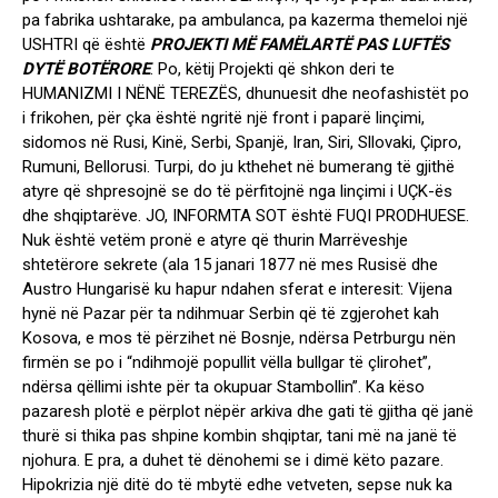
pa fabrika ushtarake, pa ambulanca, pa kazerma themeloi një
USHTRI që është
PROJEKTI MË FAMËLARTË PAS LUFTËS
DYTË BOTËRORE
. Po, këtij Projekti që shkon deri te
HUMANIZMI I NËNË TEREZËS, dhunuesit dhe neofashistët po
i frikohen, për çka është ngritë një front i paparë linçimi,
sidomos në Rusi, Kinë, Serbi, Spanjë, Iran, Siri, Sllovaki, Çipro,
Rumuni, Bellorusi. Turpi, do ju kthehet në bumerang të gjithë
atyre që shpresojnë se do të përfitojnë nga linçimi i UÇK-ës
dhe shqiptarëve. JO, INFORMTA SOT është FUQI PRODHUESE.
Nuk është vetëm pronë e atyre që thurin Marrëveshje
shtetërore sekrete (ala 15 janari 1877 në mes Rusisë dhe
Austro Hungarisë ku hapur ndahen sferat e interesit: Vijena
hynë në Pazar për ta ndihmuar Serbin që të zgjerohet kah
Kosova, e mos të përzihet në Bosnje, ndërsa Petrburgu nën
firmën se po i “ndihmojë popullit vëlla bullgar të çlirohet”,
ndërsa qëllimi ishte për ta okupuar Stambollin”. Ka këso
pazaresh plotë e përplot nëpër arkiva dhe gati të gjitha që janë
thurë si thika pas shpine kombin shqiptar, tani më na janë të
njohura. E pra, a duhet të dënohemi se i dimë këto pazare.
Hipokrizia një ditë do të mbytë edhe vetveten, sepse nuk ka