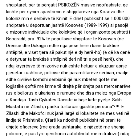
shqiptarët, për ta përgatit PSIKOZËN masive neofashiste, që
kishte për synim spastrimin e shqiptarëve nga Kosova dhe
kolonizimin e serbëve të Kninit. E dihet publikisht se 1.000.000
shqiptarë u deportuan jashtë Kosovës (1989-1999) si pasojë
e mizorive individuale dhe kolektive që i organizonte pushteti i
Beogradit, pra 92% të popullsisë shqiptare të Kosovës (në
Drenicë dhe Dukagjin edhe nga pesë herë i kanë braktisë
shtëpitë, e viset tjera së pakut një e dy herë-hb) (e që ka qenë
e detyruar ta braktisë shtëpinë deri në tri e pesë herë), dhe
ndaj kryerësve të mizorive nuk është hetuar e akuzuar asnjë
pjesëtar i ushtrisë, policisë dhe paramilitarëve serbian, madje
edhe civilëve komshi serbianë që nuk mbetën qoftë me
logjistikë qoftë me krime të drejtë për drejta pas mercenarëve
rus e bellorus e ukarians e rumunë dhe disa melez nga Evropa
e Kandaja. Tash Gjykatës Raciste ia bëjë këtë pyetje: Salih
Mustafa në Zllash, i paska torturuar gjashtë persona’?!!!. E
Zllashi dhe Makofci nuk janë largë si lokalitete në mes veti në
lindje të Prishtinës. Çfarë ka ndodhë publikisht në prani të
dhjetë oficerëve (me grada ushtarake, e njëzetë me shenja
policore, e pas tyre qëndronin autoblindat me mitralozë) ndaj