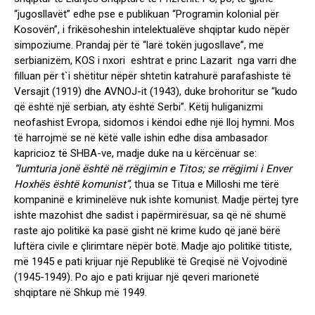
“jugosllavët” edhe pse e publikuan “Programin kolonial për
Kosovën”, i frikësoheshin intelektualëve shqiptar kudo nëpër
simpoziume. Prandaj për të “larë tokën jugosllave”, me
serbianizëm, KOS i nxori eshtrat e princ Lazarit nga varri dhe
filluan për t`i shëtitur nëpër shtetin katrahurë parafashiste të
Versajit (1919) dhe AVNOJ-it (1943), duke brohoritur se “kudo
që është një serbian, aty është Serbi”. Këtij huliganizmi
neofashist Evropa, sidomos i këndoi edhe një lloj hymni. Mos
të harrojmë se në këtë valle ishin edhe disa ambasador
kapricioz të SHBA-ve, madje duke na u kërcënuar se:
“lumturia jonë është në rrëgjimin e Titos; se rrëgjimi i Enver
Hoxhës është komunist”
, thua se Titua e Milloshi me tërë
kompaninë e kriminelëve nuk ishte komunist. Madje përtej tyre
ishte mazohist dhe sadist i papërmirësuar, sa që në shumë
raste ajo politikë ka pasë gisht në krime kudo që janë bërë
luftëra civile e çlirimtare nëpër botë. Madje ajo politikë titiste,
më 1945 e pati krijuar një Republikë të Greqisë në Vojvodinë
(1945-1949). Po ajo e pati krijuar një qeveri marionetë
shqiptare në Shkup më 1949.