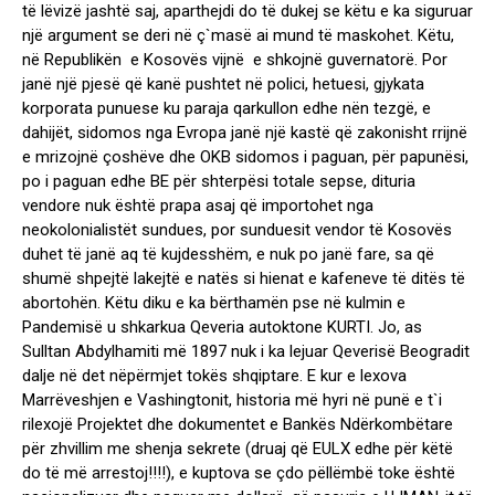
të lëvizë jashtë saj, aparthejdi do të dukej se këtu e ka siguruar
një argument se deri në ç`masë ai mund të maskohet. Këtu,
në Republikën e Kosovës vijnë e shkojnë guvernatorë. Por
janë një pjesë që kanë pushtet në polici, hetuesi, gjykata
korporata punuese ku paraja qarkullon edhe nën tezgë, e
dahijët, sidomos nga Evropa janë një kastë që zakonisht rrijnë
e mrizojnë çoshëve dhe OKB sidomos i paguan, për papunësi,
po i paguan edhe BE për shterpësi totale sepse, dituria
vendore nuk është prapa asaj që importohet nga
neokolonialistët sundues, por sunduesit vendor të Kosovës
duhet të janë aq të kujdesshëm, e nuk po janë fare, sa që
shumë shpejtë lakejtë e natës si hienat e kafeneve të ditës të
abortohën. Këtu diku e ka bërthamën pse në kulmin e
Pandemisë u shkarkua Qeveria autoktone KURTI. Jo, as
Sulltan Abdylhamiti më 1897 nuk i ka lejuar Qeverisë Beogradit
dalje në det nëpërmjet tokës shqiptare. E kur e lexova
Marrëveshjen e Vashingtonit, historia më hyri në punë e t`i
rilexojë Projektet dhe dokumentet e Bankës Ndërkombëtare
për zhvillim me shenja sekrete (druaj që EULX edhe për këtë
do të më arrestoj!!!!), e kuptova se çdo pëllëmbë toke është