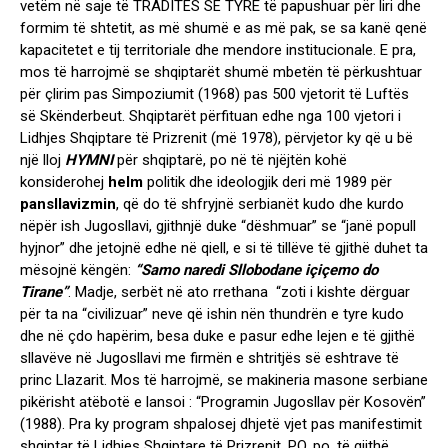
vetëm në saje të TRADITËS SË TYRE të papushuar për liri dhe
formim të shtetit, as më shumë e as më pak, se sa kanë qenë
kapacitetet e tij territoriale dhe mendore institucionale. E pra,
mos të harrojmë se shqiptarët shumë mbetën të përkushtuar
për çlirim pas Simpoziumit (1968) pas 500 vjetorit të Luftës
së Skënderbeut. Shqiptarët përfituan edhe nga 100 vjetori i
Lidhjes Shqiptare të Prizrenit (më 1978), përvjetor ky që u bë
një lloj
HYMNI
për shqiptarë, po në të njëjtën kohë
konsiderohej
helm
politik dhe ideologjik deri më 1989 për
pansllavizmin
, që do të shfryjnë serbianët kudo dhe kurdo
nëpër ish Jugosllavi, gjithnjë duke “dëshmuar” se “janë popull
hyjnor” dhe jetojnë edhe në qiell, e si të tillëve të gjithë duhet ta
mësojnë këngën:
“Samo naredi Sllobodane içiçemo do
Tirane”
. Madje, serbët në ato rrethana “zoti i kishte dërguar
për ta na “civilizuar” neve që ishin nën thundrën e tyre kudo
dhe në çdo hapërim, besa duke e pasur edhe lejen e të gjithë
sllavëve në Jugosllavi me firmën e shtritjës së eshtrave të
princ Llazarit. Mos të harrojmë, se makineria masone serbiane
pikërisht atëbotë e lansoi : “Programin Jugosllav për Kosovën”
(1988). Pra ky program shpalosej dhjetë vjet pas manifestimit
shqiptar të Lidhjes Shqiptare të Prizrenit. PO, po, të gjithë