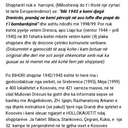
Shqiptarët nuk e harrojnë, (Millosheviqi do t`i thotë një zyrtari
të lartë Evroperëndimor) se:
“Më 1945 e kemi djegë
Drenicën, prandaj ne kemi përvojë në aso lufte dhe prapë do
t`i bombardojmë”
dhe ashtu ndodhi më 1998/99. Por nuk
është pyetje vetëm Drenica, apo Llapi kur (nëntor 1944 – prill
1945) në 83 fshatra kishin mbetë vetëm katër (4) plaka
shqiptare dhe dy divizone çetniko komuniste serbiane.
(Dokumntet e gjenocidit të asaj kohe i kam botuar në
origjinal dhe deri me sot asnjë shkencëtar serb nuk ka
guxuar as të merret me atë kohë ferri për shqiptarë)
.
Po BIHORI shqiptar 1942/1943 është tri herë ma i
gjedocidalizuar nga serbët, se Srebrenica (1995), Meja (1999)
e 400 lokalitetet e Kosovës, me 421 varreza masive, në të
cilat Mullovan Drecuni ka gisht dhe ka informata sepse së
bashku me Angjellokovin, ZH. Igiqin, Razhanatoviq Arkanin e
nja dhjetë instruktorë (së pakut) tjerë nga Grandi dhe qytetet e
Kosovës i kanë ideuar ngjarjet e HOLLOKAUSTIT ndaj
shqiptarëve. Ja faktet: Bllaca, Stankoveci, Çegrani, Kuksi, e nja
52 kampe të përqendrimit në të gjitha viset e Kosovës