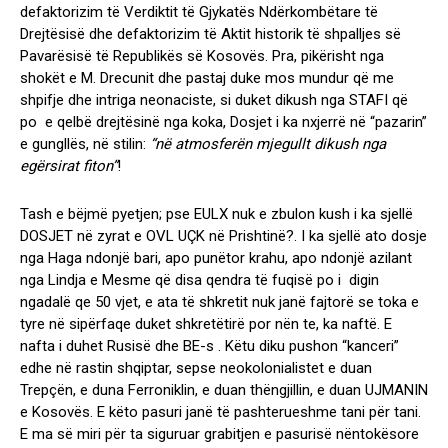
defaktorizim të Verdiktit të Gjykatës Ndërkombëtare të
Drejtësisë dhe defaktorizim të Aktit historik të shpalljes së
Pavarësisë të Republikës së Kosovës. Pra, pikërisht nga
shokët e M. Drecunit dhe pastaj duke mos mundur që me
shpifje dhe intriga neonaciste, si duket dikush nga STAFI që
po e qelbë drejtësinë nga koka, Dosjet i ka nxjerrë në “pazarin”
e gungllës, në stilin:
“në atmosferën mjegullt dikush nga
egërsirat fiton”
!
Tash e bëjmë pyetjen; pse EULX nuk e zbulon kush i ka sjellë
DOSJET në zyrat e OVL UÇK në Prishtinë?. I ka sjellë ato dosje
nga Haga ndonjë bari, apo punëtor krahu, apo ndonjë azilant
nga Lindja e Mesme që disa qendra të fuqisë po i digin
ngadalë qe 50 vjet, e ata të shkretit nuk janë fajtorë se toka e
tyre në sipërfaqe duket shkretëtirë por nën te, ka naftë. E
nafta i duhet Rusisë dhe BE-s . Këtu diku pushon “kanceri”
edhe në rastin shqiptar, sepse neokolonialistet e duan
Trepçën, e duna Ferroniklin, e duan thëngjillin, e duan UJMANIN
e Kosovës. E këto pasuri janë të pashterueshme tani për tani.
E ma së miri për ta siguruar grabitjen e pasurisë nëntokësore