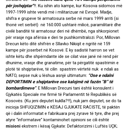
për joshqiptar”
!!. Ku ishin ato kampe, kur Kosova sidomos më
1997-1999 ishte vendi më i militarizuar në Evropë. Madje,
shifra e grupeve të armatosura serbe në mars 1999 arriti (si
thonë vet serbët) në 160.000 ushtarë milicë, paramilitarë dhe
civilë banditë të armatosur deri në dhëmbë, nga shkorpionet
për vrasje nga afërsia e deri te pushkomitralozi. Por, Millovan
Drecun këto ditë shifrën e Sllavko Nikiqit e ngritë në 159
kampe për joserbet në Kosovë. E ky sadistë harron se vet
ishte këtu dhe shpërndante ide se cilat vise janë në rend për
dhunime, vrasje dhe granatime, për ta përgatitë spastrimin e
plotë të shqiptarëve, të cilin spastrim vërtetë nuk e ndali as
NATO, sepse nuk u lëshua asnjë ultimatum:
“Ose e ndalni
DEPORTIMIN e shqiptarëve ose kalojmë në fazën “B” të
bombardimeve”
. E Millovan Drecuni tani është konsulent i
Gjykatës Speciale me firmë të Parlamentit të Republikës së
Kosovës. (Ku jeni deputet kuklla?!!), nuk jam deputet, se do ta
inicioja SHFUQIZIMIN e KËSAJ GJUKATE RACISTE, të paktën
që i dalin informatat e fabrikuara prej zyrave të tyre, dhe prej
atyre “informatave” kontaminohet opinioni se cili është
misioni
ekstrem i kësaj Gjykate: Defaktorizimi i Luftës UÇK;