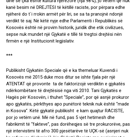
dinë se çka është kultura njerëzore (nja 98%), jo vetëm që nuk
kanë besim në DREJTËSI të këtillë raciste, por përpara edhe
njëherë do t`i rrokin armët për liri, se sa ta pranojnë ndonjë
verdikt të saj. Në këtë nyje edhe Parlamenti i Republikës së
Kosovës është në provim historik, juridik dhe etik civilizues,
sepse nuk mundet një Gjykatë e tillë të tregtoi drejtësi nën
firmën e një Institucionit legjislativ.
***
Publikisht Gjykatën Speciale që e ka themeluar Kuvendi i
Kosovës më 2015 duke mos ditur se ishte fjala për një
ATENTAT që provonte ta de faktorizojë verdiktin e gjykatës
ndërkombëtare të drejtësisë nga viti 2010. Tani Gjykatës e
Hagës për Kosovën, i thuhet “Speciale”, por që asnjë prokuror
apo gjykatës, përkthyes apo punëtorë teknik nuk është “made
in Kosova”. Këtë gjykatë publikisht e kam quajtur RACISTE,
por jo vetëm unë. Më në fund, pas 5 vjet hetimesh dhe
fabrikimit të “fakteve”, pas dorëheqjes së tre prokurorëve, pas
një intervistimi të afro 300 pjesëtarëve të UÇK-së (asnjeri nuk