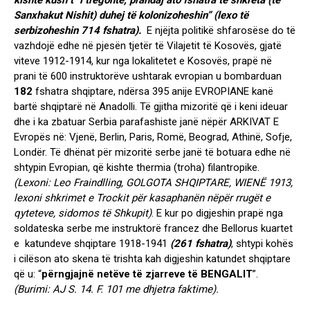
kishte kush t` i tregonte, prandaj ato fshatra të shkreta (të
Sanxhakut Nishit) duhej të kolonizoheshin” (lexo të
serbizoheshin 714 fshatra).
E njëjta politikë shfarosëse do të
vazhdojë edhe në pjesën tjetër të Vilajetit të Kosovës, gjatë
viteve 1912-1914, kur nga lokalitetet e Kosovës, prapë në
prani të 600 instruktorëve ushtarak evropian u bombarduan
182
fshatra shqiptare, ndërsa 395 anije EVROPIANE kanë
bartë shqiptarë në Anadolli. Të gjitha mizoritë që i keni ideuar
dhe i ka zbatuar Serbia parafashiste janë nëpër ARKIVAT E
Evropës në: Vjenë, Berlin, Paris, Romë, Beograd, Athinë, Sofje,
Londër. Të dhënat për mizoritë serbe janë të botuara edhe në
shtypin Evropian, që kishte thermia (troha) filantropike.
(Lexoni: Leo Fraindlling, GOLGOTA SHQIPTARE, WIENË 1913,
lexoni shkrimet e Trockit për kasaphanën nëpër rrugët e
qyteteve, sidomos të Shkupit)
. E kur po digjeshin prapë nga
soldateska serbe me instruktorë francez dhe Bellorus kuartet
e katundeve shqiptare 1918-1941
(261 fshatra)
, shtypi kohës
i cilëson ato skena të trishta kah digjeshin katundet shqiptare
që u: “
përngjajnë
netëve të zjarreve të
BENGALIT
”.
(Burimi: AJ S. 14. F. 101 me dhjetra faktime).