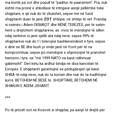
ma komb pa zot dhe popull të “paditur-të paarsimim”. Pra, nuk
është ma pronë e shkollave të intrigave asnjë pëllëmbë toke
shqiptare, e që nuk do të zbulohet, sepse më në fund
shqiptarët duan të janë
ZOT
shtëpie, në shtëpi të vet. Prandaj
si nxënës i Adem DEMAÇIT dhe NËNË TEREZËS, për të satën
herë u drejtohem shqiptarëve, as mos të mendojnë të sillen
ndaj serbëve si janë sjellë ata ndaj neve, sepse 99% të
shqiptarëve nuk do t`i tolerojnë bashkëvendësit e tyre, sepse
e dinë se BE dhe kush jo ende janë në front për të na
kompromituar, sepse po mendojnë e shpresojnë të pranohet
hienizmi i tyre: se “më 1999 NATO na kanë ndihmuar
gabimisht”. Deri këtu ka ardhur bindja në disa kancelari të
Evropës. E shqiptarët garantojnë se përkujdesjen që kanë
SHBA-të ndaj neve, nuk do ta korisin dhe nuk do ta tradhtojnë
kurrë. BETOHEM NË BESË të SHQIPTARE, BETOHEMI NË
XHAKUN E ADEM JSHARIT.
***
Po të jetosh sot në Kosovë si shqiptar, pa asnjë të drejtë për