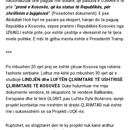
nacionalizuar dhe paguar me dollarë, që pasuria e UJMAN-it të
jetë
“pronë e Kosovës, që ka status të Republikës, për
zhvillimin e bujqësisë”
. (Posedohet dokumenti). E pse
Abdullah Hoti hyri në pazare pa ekspert, harqin do ta paguaj
Republika e Kosovës, sepse pranimi i Republikës Kosovës nga
IZRAELI është pritë, por është çështje e vlerësimit në të tjera
nivele politike. E mbi të gjitha merita është e Presidentit Tramp.
***
Po mbushen 20 vjet prej se është çliruar Kosova nga robëria
fashiste serbiane. Lidhur me këtë po mbushën 30 vjet që e
studiojë
LINDJËN dhe LUFTËN ÇLRIMTARE TË USHTRISË
ÇLIRIMTARE TË KOSOVËS
. Duke hulumtuar me mija
dokumente vendore, të okupatorit, të vendeve Ballkanike,
Evropiane dhe të tërë GLOBIT, pas Luftës Dytë Botërore, asnjë
projekt kombëtar me rreshtim të drejtë ÇLIRIMTAR nuk është
më i suksesshëm se sa Projekti i UÇK-ës.
Kuptohet, se shqiptarët deri te ky projekt nuk kanë ardhur