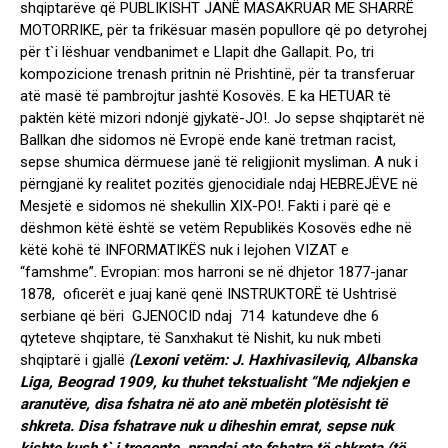
shqiptarëve që PUBLIKISHT JANË MASAKRUAR ME SHARRË
MOTORRIKE, për ta frikësuar masën popullore që po detyrohej
për t`i lëshuar vendbanimet e Llapit dhe Gallapit. Po, tri
kompozicione trenash pritnin në Prishtinë, për ta transferuar
atë masë të pambrojtur jashtë Kosovës. E ka HETUAR të
paktën këtë mizori ndonjë gjykatë-JO!. Jo sepse shqiptarët në
Ballkan dhe sidomos në Evropë ende kanë tretman racist,
sepse shumica dërmuese janë të religjionit mysliman. A nuk i
përngjanë ky realitet pozitës gjenocidiale ndaj HEBREJËVE në
Mesjetë e sidomos në shekullin XIX-PO!. Fakti i parë që e
dëshmon këtë është se vetëm Republikës Kosovës edhe në
këtë kohë të INFORMATIKËS nuk i lejohen VIZAT e
“famshme”. Evropian: mos harroni se në dhjetor 1877-janar
1878, oficerët e juaj kanë qenë INSTRUKTORË të Ushtrisë
serbiane që bëri GJENOCID ndaj 714 katundeve dhe 6
qyteteve shqiptare, të Sanxhakut të Nishit, ku nuk mbeti
shqiptarë i gjallë
(Lexoni vetëm: J. Haxhivasileviq, Albanska
Liga, Beograd 1909, ku thuhet tekstualisht “Me ndjekjen e
aranutëve, disa fshatra në ato anë mbetën plotësisht të
shkreta. Disa fshatrave nuk u diheshin emrat, sepse nuk