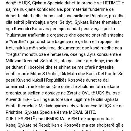
denjë të UÇK, Gjykata Speciale duhet ta pranojë se HETIMET e
saj më nuk janë konfidenciale, por material fundërrinë që
duhet të dihet edhe burimi kah janë siellë në Prishtinë, po edhe
cila është përmbajtja e tyre. Së dyti, Gjykata është themeluar
nga Kuvendi i Kosovës për një mandat pesëvjeçar, për ta
“hulumtuar trafikimin e organeve dhe operacionet në shtëpinë
e “Verdhë” nga torishta e bagëtive në çarkun e Tropojës. Së
treti, nuk ka më spekulime, dokumentet ose kanë rrjedhë nga
“tregtia” monstruoze e hetuesve, ose nga Zyra konsulente e
Millovan Drecunit. Së katërti, ata që i kanë ato dosje, mendoi
se duhet t` i botojnë dhe të shihet se me çfarë ndytësire
është marrë Millan S Protiqi, Dik Matri dhe Karlla Del Ponte. Së
pesti Kuvendi kukull i Republikës Kosovës duhet të dali
unanimisht me kërkesë: Ose duhet të zbulohen ata që kanë
organizuar sjelljen e dosjeve në Zyrat e OVL të UÇK-ës, ose
Kuvendi TËRHIQET nga autorësia e Ligjit me të cilin Gjykata
është themeluar. Me kidnapimin e dy veteranëve të UÇK-së në
Prishtinë, Gjykata Speciale është MORALISHTË,
DREJTËSISHTË dhe DEMOKRATIVISHT e komprometuar.
Kësaj Gjykate në Republikën e Kosovës ma ata shqiptarë që e