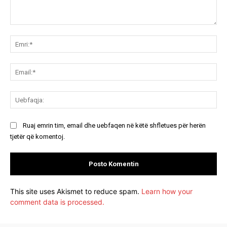
Koment:
Emr
Ema
Ue
Ruaj emrin tim, email dhe uebfaqen në këtë shfletues për herën
tjetër që komentoj.
This site uses Akismet to reduce spam.
Learn how your
comment data is processed.