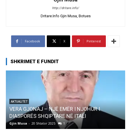
http://dritare.info/
Dritare.Info Gjin Musa, Botues
Facebook
X
Pinterest
SHKRIMET E FUNDIT
AKTUALITET
Pregaditi Gjin Musa-Rome- Shtator 2025
Gjin Musa
-
8 Shtator 2025
0