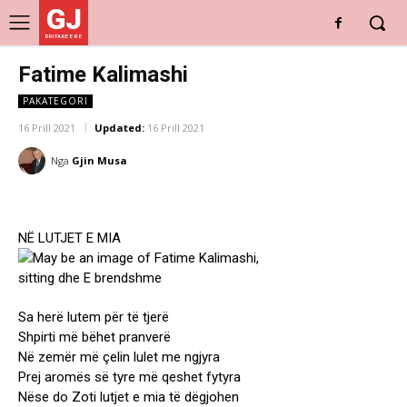
GJ
DRITARE E RE
Fatime Kalimashi
PAKATEGORI
16 Prill 2021
Updated:
16 Prill 2021
Nga
Gjin Musa
NË LUTJET E MIA
Sa herë lutem për të tjerë
Shpirti më bëhet pranverë
Në zemër më çelin lulet me ngjyra
Prej aromës së tyre më qeshet fytyra
Nëse do Zoti lutjet e mia të dëgjohen