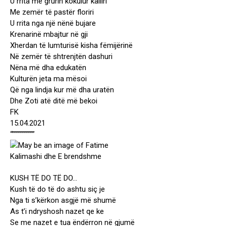
U rrita me grurin kokulur kalliri
Me zemër të pastër floriri
U rrita nga një nënë bujare
Krenarinë mbajtur në gji
Xherdan të lumturisë kisha fëmijërinë
Në zemër të shtrenjtën dashuri
Nëna më dha edukatën
Kulturën jeta ma mësoi
Që nga lindja kur më dha uratën
Dhe Zoti atë ditë më bekoi
FK
15.04.2021
“”””””””””””
KUSH TË DO TË DO…
Kush të do të do ashtu siç je
Nga ti s’kërkon asgjë më shumë
As t’i ndryshosh nazet qe ke
Se me nazet e tua ëndërron në gjumë