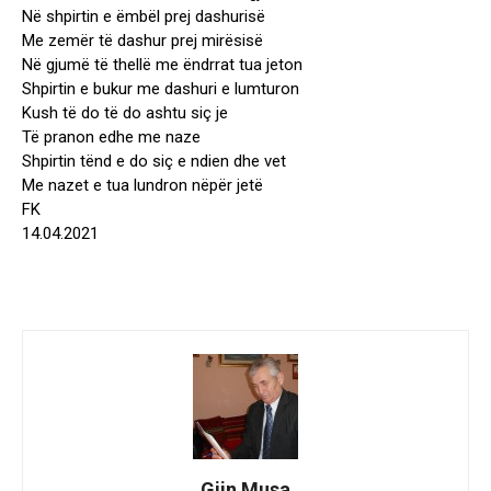
Në shpirtin e ëmbël prej dashurisë
Me zemër të dashur prej mirësisë
Në gjumë të thellë me ëndrrat tua jeton
Shpirtin e bukur me dashuri e lumturon
Kush të do të do ashtu siç je
Të pranon edhe me naze
Shpirtin tënd e do siç e ndien dhe vet
Me nazet e tua lundron nëpër jetë
FK
14.04.2021
Gjin Musa