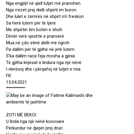
Nga engjëjt në qiell lutjet më pranohen
Nga rrezet prej dielli shpirti im buron
Dhe lulet e zemrës në shpirt m’i freskon
Sa herë lutem për të tjerë
Me shpirtin tim botën e shoh
Dimër verë vjeshtë e pranverë
Mua në çdo stinë dielli më ngroh
Pa dallim për të gjithë në jetë lutem
S’ka dallim raca feja mosha a gjinia
Të gjitha krijesat e lindura nga një nënë
I vlerësoj dhe i përqafoj në lutjet e mia
FK
15.04.2021
“”””””””””””””””
ZOTI MË BEKOI
U linda nga një nënë kosovare
Përkundur në djepin prej druri