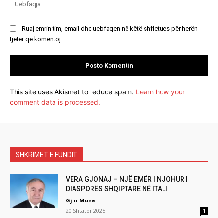
Ue
Ruaj emrin tim, email dhe uebfaqen në këtë shfletues për herën
tjetër që komentoj.
This site uses Akismet to reduce spam.
Learn how your
comment data is processed.
SHKRIMET E FUNDIT
VERA GJONAJ – NJË EMËR I NJOHUR I
DIASPORËS SHQIPTARE NË ITALI
Gjin Musa
20 Shtator 2025
1