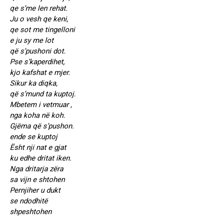
qe s’me len rehat.
Ju o vesh qe keni,
qe sot me tingelloni
e ju sy me lot
që s’pushoni dot.
Pse s’kaperdihet,
kjo kafshat e mjer.
Sikur ka diqka,
që s’mund ta kuptoj.
Mbetem i vetmuar ,
nga koha në koh.
Gjëma që s’pushon.
ende se kuptoj
Ësht nji nat e gjat
ku edhe dritat iken.
Nga dritarja zëra
sa vijn e shtohen
Pernjiher u dukt
se ndodhitë
shpeshtohen