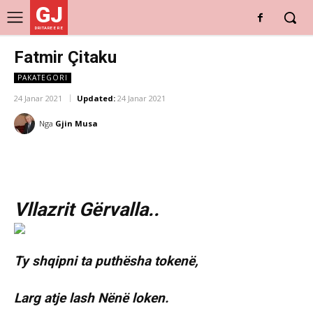
GJ
DRITARE E RE
Fatmir Çitaku
PAKATEGORI
24 Janar 2021
Updated:
24 Janar 2021
Nga
Gjin Musa
Vllazrit Gërvalla..
Ty shqipni ta puthësha tokenë,
Larg atje lash Nënë loken.