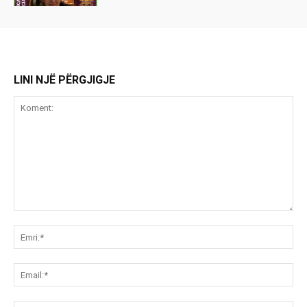
LINI NJË PËRGJIGJE
Koment:
Emr
Ema