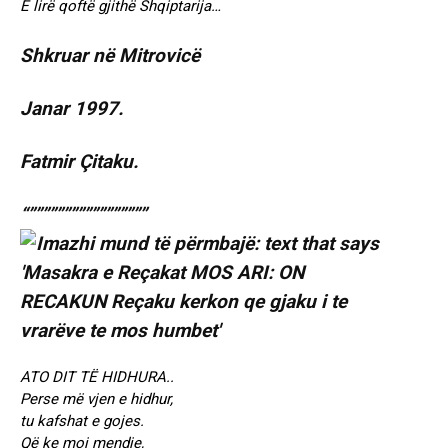
E lirë qoftë gjithë Shqiptarija…
Shkruar në Mitrovicë
Janar 1997.
Fatmir Çitaku.
“”””””””””””””””””
ATO DIT TË HIDHURA..
Perse më vjen e hidhur,
tu kafshat e gojes.
Që ke moj mendje,