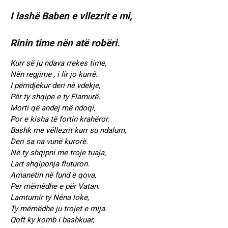
I lashë Baben e vllezrit e mi,
Rinin time nën atë robëri.
Kurr së ju ndava rrekes time,
Nën regjime , i lir jo kurrë.
I përndjekur deri në vdekje,
Për ty shqipe e ty Flamurë.
Morti që andej më ndoqi,
Por e kisha të fortin krahëror.
Bashk me vëllezrit kurr su ndalum,
Deri sa na vunë kurorë.
Në ty shqipni me troje tuaja,
Lart shqiponja fluturon.
Amanetin në fund e qova,
Per mëmëdhe e për Vatan.
Lamtumir ty Nëna loke,
Ty mëmëdhe ju trojet e mija.
Qoft ky komb i bashkuar,