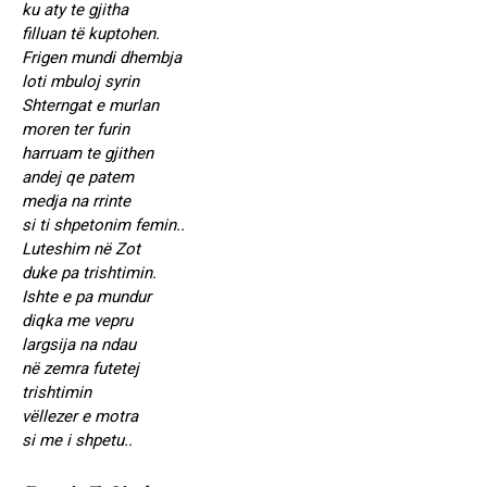
ku aty te gjitha
filluan të kuptohen.
Frigen mundi dhembja
loti mbuloj syrin
Shterngat e murlan
moren ter furin
harruam te gjithen
andej qe patem
medja na rrinte
si ti shpetonim femin..
Luteshim në Zot
duke pa trishtimin.
Ishte e pa mundur
diqka me vepru
largsija na ndau
në zemra futetej
trishtimin
vëllezer e motra
si me i shpetu..