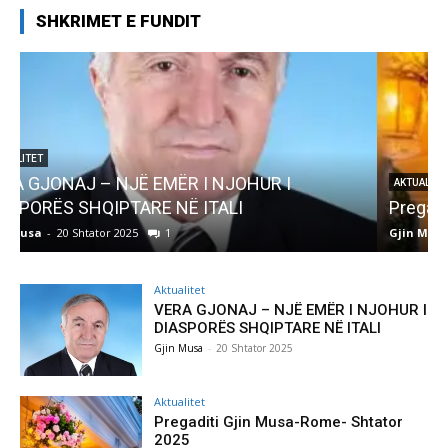
SHKRIMET E FUNDIT
AKTUALITET
Pregaditi Gjin Musa-Rome- Shtator 2025
Gjin Musa
-
8 Shtator 2025
0
Aktualitet
VERA GJONAJ – NJË EMËR I NJOHUR I
DIASPORËS SHQIPTARE NË ITALI
Gjin Musa
-
20 Shtator 2025
Aktualitet
Pregaditi Gjin Musa-Rome- Shtator
2025