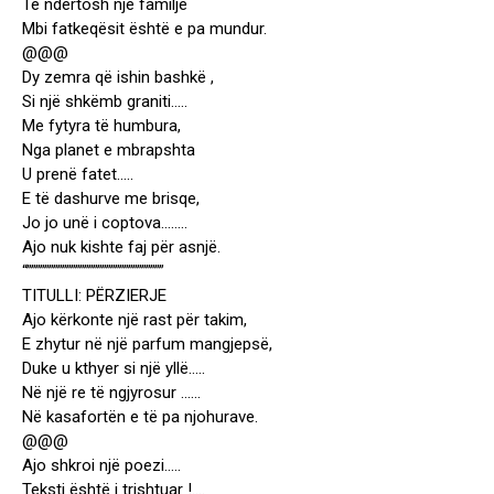
Të ndërtosh një familje
Mbi fatkeqësit është e pa mundur.
@@@
Dy zemra që ishin bashkë ,
Si një shkëmb graniti…..
Me fytyra të humbura,
Nga planet e mbrapshta
U prenë fatet…..
E të dashurve me brisqe,
Jo jo unë i coptova……..
Ajo nuk kishte faj për asnjë.
“”””””””””””””””””””””””””””””””
TITULLI: PËRZIERJE
Ajo kërkonte një rast për takim,
E zhytur në një parfum mangjepsë,
Duke u kthyer si një yllë…..
Në një re të ngjyrosur ……
Në kasafortën e të pa njohurave.
@@@
Ajo shkroi një poezi…..
Teksti është i trishtuar !….