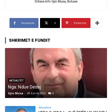
Dritare.Info Gjin Musa, Botues
Facebook
X
Pinterest
SHKRIMET E FUNDIT
AKTUALITET
Nga: Ndue Dedaj
A
Gjin Musa
-
28 Korrik 2025
0
G
Aktualitet