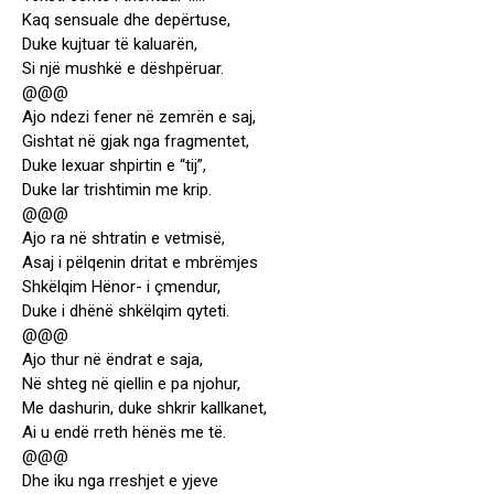
Kaq sensuale dhe depërtuse,
Duke kujtuar të kaluarën,
Si një mushkë e dëshpëruar.
@@@
Ajo ndezi fener në zemrën e saj,
Gishtat në gjak nga fragmentet,
Duke lexuar shpirtin e “tij”,
Duke lar trishtimin me krip.
@@@
Ajo ra në shtratin e vetmisë,
Asaj i pëlqenin dritat e mbrëmjes
Shkëlqim Hënor- i çmendur,
Duke i dhënë shkëlqim qyteti.
@@@
Ajo thur në ëndrat e saja,
Në shteg në qiellin e pa njohur,
Me dashurin, duke shkrir kallkanet,
Ai u endë rreth hënës me të.
@@@
Dhe iku nga rreshjet e yjeve