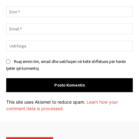
Koment:
Emr
Ema
Ue
Ruaj emrin tim, email dhe uebfaqen në këtë shfletues për herën
tjetër që komentoj.
This site uses Akismet to reduce spam.
Learn how your
comment data is processed.