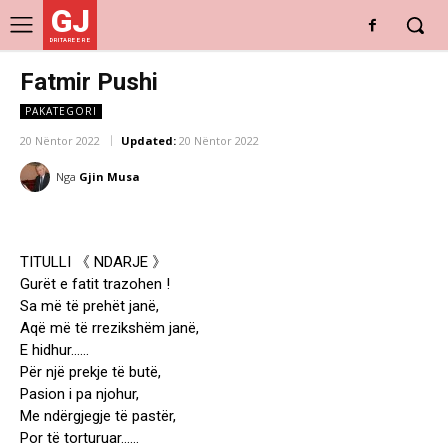
GJ
DRITARE E RE
Fatmir Pushi
PAKATEGORI
20 Nëntor 2022
Updated:
20 Nëntor 2022
Nga
Gjin Musa
TITULLI 《 NDARJE 》
Gurët e fatit trazohen !
Sa më të prehët janë,
Aqë më të rrezikshëm janë,
E hidhur……
Për një prekje të butë,
Pasion i pa njohur,
Me ndërgjegje të pastër,
Por të torturuar……