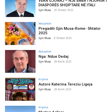
VERA GJONAJ – NJË EMËR I NJOHUR I
DIASPORËS SHQIPTARE NË ITALI
Gjin Musa
-
20 Shtator 2025
Aktualitet
Pregaditi Gjin Musa-Rome- Shtator
2025
Gjin Musa
-
8 Shtator 2025
Aktualitet
Nga: Ndue Dedaj
Gjin Musa
-
28 Korrik 2025
Krijime
Autore Katerina Tereziu Ligeja
Gjin Musa
-
28 Korrik 2025
Krijime