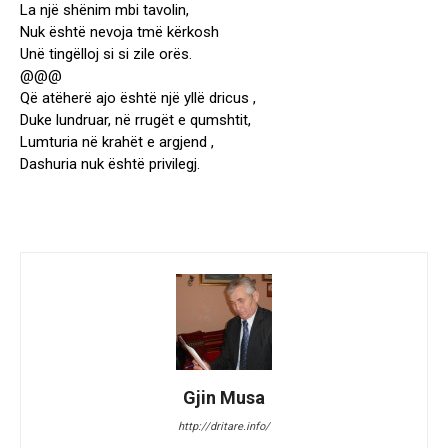
La një shënim mbi tavolin,
Nuk është nevoja tmë kërkosh
Unë tingëlloj si si zile orës.
@@@
Që atëherë ajo është një yllë dricus ,
Duke lundruar, në rrugët e qumshtit,
Lumturia në krahët e argjend ,
Dashuria nuk është privilegj.
Gjin Musa
http://dritare.info/