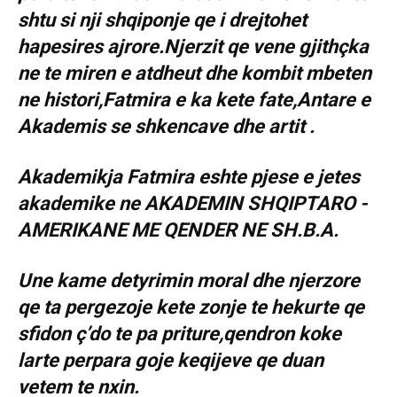
shtu si nji shqiponje qe i drejtohet
hapesires ajrore.Njerzit qe vene gjithçka
ne te miren e atdheut dhe kombit mbeten
ne histori,Fatmira e ka kete fate,Antare e
Akademis se shkencave dhe artit .
Akademikja Fatmira eshte pjese e jetes
akademike ne AKADEMIN SHQIPTARO -
AMERIKANE ME QENDER NE SH.B.A.
Une kame detyrimin moral dhe njerzore
qe ta pergezoje kete zonje te hekurte qe
sfidon ç’do te pa priture,qendron koke
larte perpara goje keqijeve qe duan
vetem te nxin.