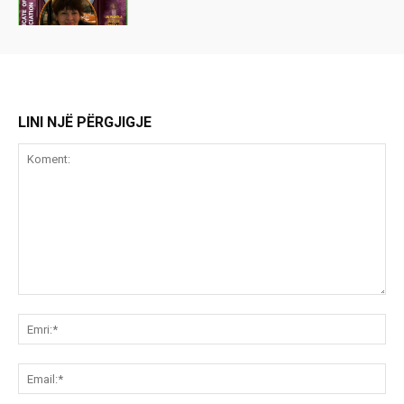
LINI NJË PËRGJIGJE
Koment:
Emr
Ema