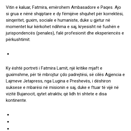
Vitin e kaluar, Fatmira, emërohem Ambasadore e Paqes. Ajo
si grua e nënë shqiptare e dy fëmijëve shquhet për korrektësi,
sinqeritet, guxim, sociale e humaniste, duke u gjetur në
momentet kur kërkohet ndihma e saj, kryesisht në fushën e
jurispondencës (penales), falë profesionit dhe eksperiencës e
përkushtimit.
Ky është portreti i Fatmira Lamit, një kritike mjaft e
guximshme, për të mbrojtur çdo padrejtësi, së cilës Agjencia e
Lajmeve Jetapress, nga Lugina e Preshevës, i dëshiron
suksese e mbarësi në misionin e saj, duke e ftuar të vijë në
vizitë Bujanocit, qytet atraktiv, që lidh tri shtete e disa
kontinente.