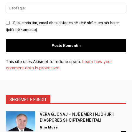
Ue
Ruaj emrin tim, email dhe uebfaqen në këtë shfletues për herën
tjetër që komentoj.
This site uses Akismet to reduce spam.
Learn how your
comment data is processed.
SHKRIMET E FUNDIT
VERA GJONAJ – NJË EMËR I NJOHUR I
DIASPORËS SHQIPTARE NË ITALI
Gjin Musa