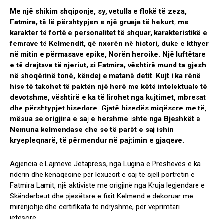
Me një shikim shqiponje, sy, vetulla e flokë të zeza,
Fatmira, të lë përshtypjen e një gruaja të hekurt, me
karakter të fortë e personalitet të shquar, karakteristikë e
femrave të Kelmendit, që nxorën në histori, duke e kthyer
në mitin e përmasave epike, Norën heroike. Një luftëtare
e të drejtave të njeriut, si Fatmira, vështirë mund ta gjesh
në shoqërinë tonë, këndej e matanë detit. Kujt i ka rënë
hise të takohet të paktën një herë me këtë intelektuale të
devotshme, vështirë e ka të lirohet nga kujtimet, mbresat
dhe përshtypjet bisedore. Gjatë bisedës miqësore me të,
mësua se origjina e saj e hershme ishte nga Bjeshkët e
Nemuna kelmendase dhe se të parët e saj ishin
kryepleqnarë, të përmendur në pajtimin e gjaqeve.
Agjencia e Lajmeve Jetapress, nga Lugina e Preshevës e ka
nderin dhe kënaqësinë për lexuesit e saj të sjell portretin e
Fatmira Lamit, një aktiviste me origjinë nga Kruja legjendare e
Skënderbeut dhe pjesëtare e fisit Kelmend e dekoruar me
mirënjohje dhe certifikata të ndryshme, për veprimtari
jetësore.