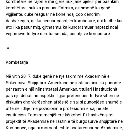
kombëtare në rajon e më gjerë nuk janë pjekur për bashkim
kombëtare, nuk ka pranuar. Fatmira, gjithmonë ka qenë
vigjilente, duke reaguar në kohë ndaj çdo qëndrimi
dashakeqës, që ka cenuar çështjen kombëtare, qoftë dhe kur
ato i ka pasur miq, gjithashtu, ka kundërshtuar haptazi ndaj
veprimeve të tyre dëmtuese ndaj çështjeve kombëtare.
Kombëtarja
Në vitin 2017, duke qenë në një takim me Akademinë e
Shkencave Shqiptaro-Amerikane në institucionin ku punonte
për rastin e një nënshtetasi Amerikan, titullari i institucionit
pas një debati në aspektin ligjor pretendues të tyre vihen në
diskutim dhe vlerësohen aftësitë e saj si punonjëse shumë e
aftë në lidhje me pozicionin e profesionin e saj në atë
institucion. Fatmira menjëherë kërkohet t’ i bashkëngjitet
projektit të Akademisë në rastin e të burgosurve shqiptarë në
Kumanovë, nga ai moment është anëtarësuar në Akademinë,