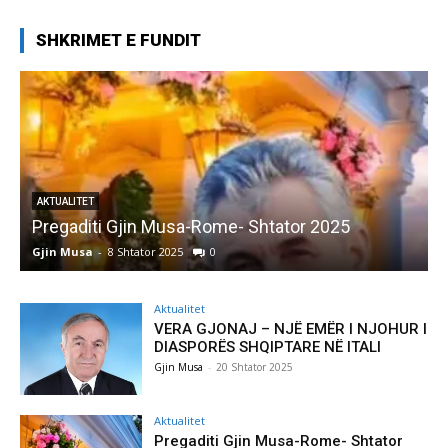
SHKRIMET E FUNDIT
AKTUALITET
Pregaditi Gjin Musa-Rome- Shtator 2025
Gjin Musa
-
8 Shtator 2025
0
G
Aktualitet
VERA GJONAJ – NJË EMËR I NJOHUR I
DIASPORËS SHQIPTARE NË ITALI
Gjin Musa
-
20 Shtator 2025
Aktualitet
Pregaditi Gjin Musa-Rome- Shtator