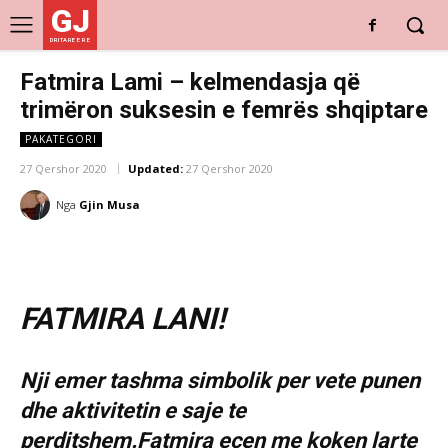
GJ
DRITARE E RE
Fatmira Lami – kelmendasja që
trimëron suksesin e femrës shqiptare
PAKATEGORI
27 Qershor 2020
Updated:
27 Qershor 2020
Nga
Gjin Musa
FATMIRA LANI!
Nji emer tashma simbolik per vete punen
dhe aktivitetin e saje te
perditshem.Fatmira ecen me koken larte