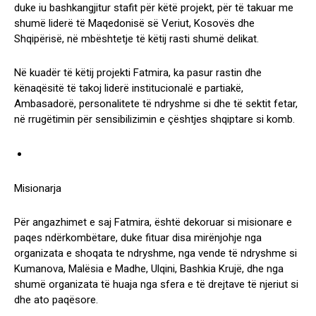
duke iu bashkangjitur stafit për këtë projekt, për të takuar me
shumë liderë të Maqedonisë së Veriut, Kosovës dhe
Shqipërisë, në mbështetje të këtij rasti shumë delikat.
Në kuadër të këtij projekti Fatmira, ka pasur rastin dhe
kënaqësitë të takoj liderë institucionalë e partiakë,
Ambasadorë, personalitete të ndryshme si dhe të sektit fetar,
në rrugëtimin për sensibilizimin e çështjes shqiptare si komb.
Misionarja
Për angazhimet e saj Fatmira, është dekoruar si misionare e
paqes ndërkombëtare, duke fituar disa mirënjohje nga
organizata e shoqata te ndryshme, nga vende të ndryshme si
Kumanova, Malësia e Madhe, Ulqini, Bashkia Krujë, dhe nga
shumë organizata të huaja nga sfera e të drejtave të njeriut si
dhe ato paqësore.