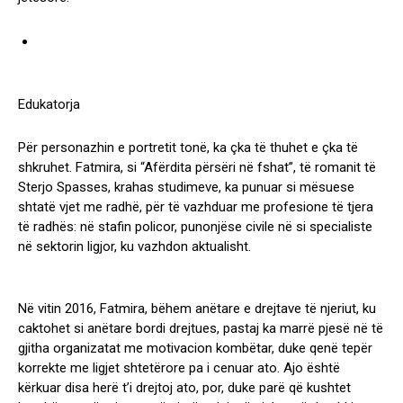
Edukatorja
Për personazhin e portretit tonë, ka çka të thuhet e çka të
shkruhet. Fatmira, si “Afërdita përsëri në fshat”, të romanit të
Sterjo Spasses, krahas studimeve, ka punuar si mësuese
shtatë vjet me radhë, për të vazhduar me profesione të tjera
të radhës: në stafin policor, punonjëse civile në si specialiste
në sektorin ligjor, ku vazhdon aktualisht.
Në vitin 2016, Fatmira, bëhem anëtare e drejtave të njeriut, ku
caktohet si anëtare bordi drejtues, pastaj ka marrë pjesë në të
gjitha organizatat me motivacion kombëtar, duke qenë tepër
korrekte me ligjet shtetërore pa i cenuar ato. Ajo është
kërkuar disa herë t’i drejtoj ato, por, duke parë që kushtet