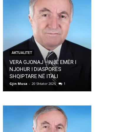
AKTUALITET
AKTUALITET
VERA GJONAJ – NJË EMËR I
NJOHUR I DIASPORËS
Pregaditi Gji
SHQIPTARE NË ITALI
Shtator 2025
Gjin Musa
-
20 Shtator 2025
1
Gjin Musa
-
8 Shtat