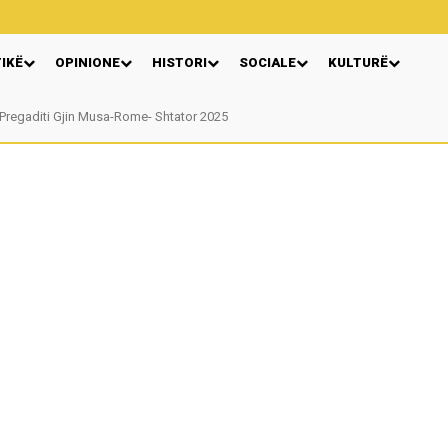
TIKË
OPINIONE
HISTORI
SOCIALE
KULTURË
egaditi Gjin Musa-Rome- Shtator 2025
Nga: Ndue Dedaj