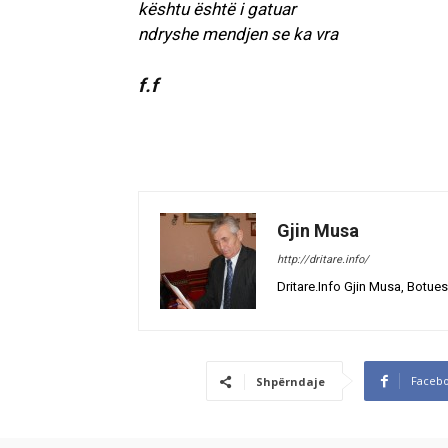
kështu është i gatuar
ndryshe mendjen se ka vra
f.f
Gjin Musa
http://dritare.info/
Dritare.Info Gjin Musa, Botues
Faceb
Shpërndaje