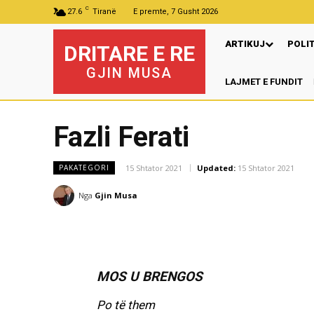
C
27.6
Tiranë
E premte, 7 Gusht 2026
ARTIKUJ
POLI
DRITARE E RE
GJIN MUSA
LAJMET E FUNDIT
Pr
Fazli Ferati
15 Shtator 2021
Updated:
15 Shtator 2021
PAKATEGORI
Nga
Gjin Musa
MOS U BRENGOS
Po të them