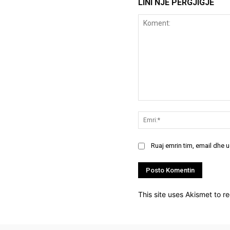
LINI NJË PËRGJIGJE
Koment:
Ruaj emrin tim, email dhe 
This site uses Akismet to 