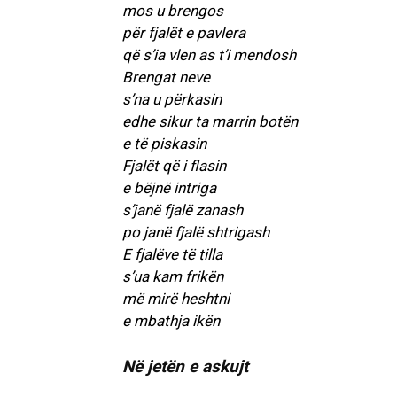
mos u brengos
për fjalët e pavlera
që s’ia vlen as t’i mendosh
Brengat neve
s’na u përkasin
edhe sikur ta marrin botën
e të piskasin
Fjalët që i flasin
e bëjnë intriga
s’janë fjalë zanash
po janë fjalë shtrigash
E fjalëve të tilla
s’ua kam frikën
më mirë heshtni
e mbathja ikën
Në jetën e askujt