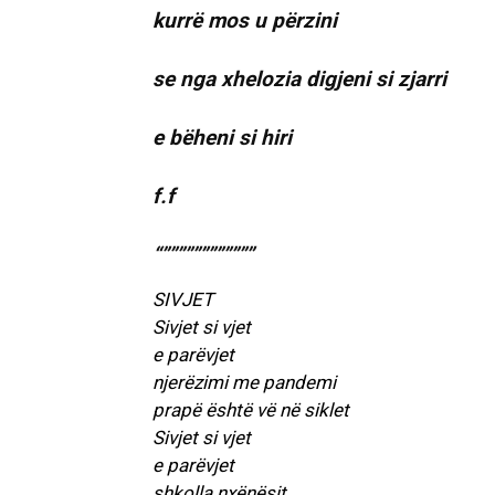
kurrë mos u përzini
se nga xhelozia digjeni si zjarri
e bëheni si hiri
f.f
“””””””””””””
SIVJET
Sivjet si vjet
e parëvjet
njerëzimi me pandemi
prapë është vë në siklet
Sivjet si vjet
e parëvjet
shkolla nxënësit