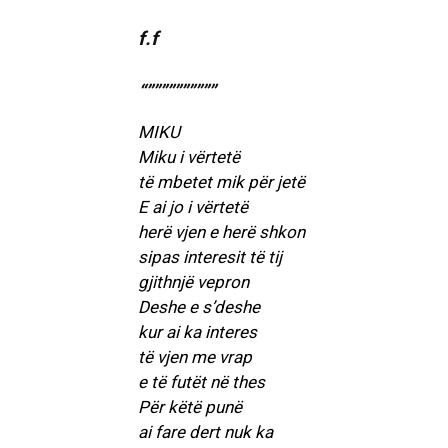
f.f
“””””””””””
MIKU
Miku i vërtetë
të mbetet mik për jetë
E ai jo i vërtetë
herë vjen e herë shkon
sipas interesit të tij
gjithnjë vepron
Deshe e s’deshe
kur ai ka interes
të vjen me vrap
e të futët në thes
Për këtë punë
ai fare dert nuk ka