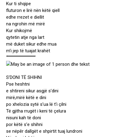
Kur ti shqipe
fluturon e lirë nën këtë qiell
edhe rrezet e diellit
na ngrohin më mirë
Kur shikojmë
qytetin atje nga lart
më duket sikur edhe mua
m’i jep të tuajat krahët
“”””””””””””””””””””””””
S’DONI TË SHIHNI
Pse heshtni
e shtireni sikur asgjë s’dini
mirë,mirë këtë e dini
po xhelozia sytë s’ua lë t’i çilni
Të gjitha rrugët i keni të çelura
nisuni kah të doni
por këtë s’e shihni
se nëpêr dallgët e shpirtit tuaj lundroni