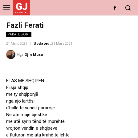
GJ
DRITARE E RE
Fazli Ferati
PAKATEGORI
21 Mars 2021
Updated:
21 Mars 2021
Nga
Gjin Musa
FLAS ME SHQIPEN
Flisja shqip
me ty shqiponjë
nga ajo lartësi
n’ballë të vendit pararojë
Në atë maje bjeshke
me atë syrin tënd të mprehtë
vrojton vendin e shqipeve
e fluturon me ata krahë të lehtë