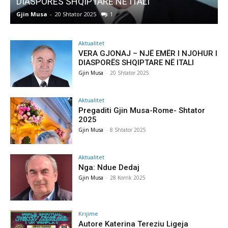
LI
Pregaditi Gjin Musa-Rome- Shtator 
Gjin Musa
-
8 Shtator 2025
0
Aktualitet
VERA GJONAJ – NJË EMËR I NJOHUR I
DIASPORËS SHQIPTARE NË ITALI
Gjin Musa
-
20 Shtator 2025
Aktualitet
Pregaditi Gjin Musa-Rome- Shtator
2025
Gjin Musa
-
8 Shtator 2025
Aktualitet
Nga: Ndue Dedaj
Gjin Musa
-
28 Korrik 2025
Krijime
Autore Katerina Tereziu Ligeja