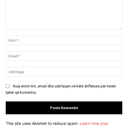
Koment:
Emr
Ema
Ue
Ruaj emrin tim, email dhe uebfaqen në këtë shfletues për herën
tjetër që komentoj.
This site uses Akismet to reduce spam.
Learn how your