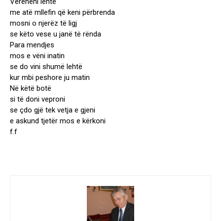
Vëreheni lehtë
me atë mllefin që keni përbrenda
mosni o njerëz të ligj
se këto vese u janë të rënda
Para mendjes
mos e vëni inatin
se do vini shumë lehtë
kur mbi peshore ju matin
Në këtë botë
si të doni veproni
se çdo gjë tek vetja e gjeni
e askund tjetër mos e kërkoni
f.f