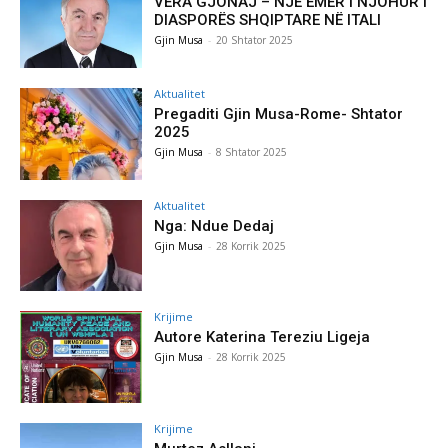
VERA GJONAJ – NJË EMËR I NJOHUR I
DIASPORËS SHQIPTARE NË ITALI
Gjin Musa
-
20 Shtator 2025
Aktualitet
Pregaditi Gjin Musa-Rome- Shtator
2025
Gjin Musa
-
8 Shtator 2025
Aktualitet
Nga: Ndue Dedaj
Gjin Musa
-
28 Korrik 2025
Krijime
Autore Katerina Tereziu Ligeja
Gjin Musa
-
28 Korrik 2025
Krijime