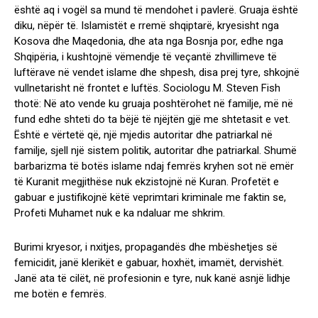
është aq i vogël sa mund të mendohet i pavlerë. Gruaja është
diku, nëpër të. Islamistët e rremë shqiptarë, kryesisht nga
Kosova dhe Maqedonia, dhe ata nga Bosnja por, edhe nga
Shqipëria, i kushtojnë vëmendje të veçantë zhvillimeve të
luftërave në vendet islame dhe shpesh, disa prej tyre, shkojnë
vullnetarisht në frontet e luftës. Sociologu M. Steven Fish
thotë: Në ato vende ku gruaja poshtërohet në familje, më në
fund edhe shteti do ta bëjë të njëjtën gjë me shtetasit e vet.
Është e vërtetë që, një mjedis autoritar dhe patriarkal në
familje, sjell një sistem politik, autoritar dhe patriarkal. Shumë
barbarizma të botës islame ndaj femrës kryhen sot në emër
të Kuranit megjithëse nuk ekzistojnë në Kuran. Profetët e
gabuar e justifikojnë këtë veprimtari kriminale me faktin se,
Profeti Muhamet nuk e ka ndaluar me shkrim.
Burimi kryesor, i nxitjes, propagandës dhe mbëshetjes së
femicidit, janë klerikët e gabuar, hoxhët, imamët, dervishët.
Janë ata të cilët, në profesionin e tyre, nuk kanë asnjë lidhje
me botën e femrës.