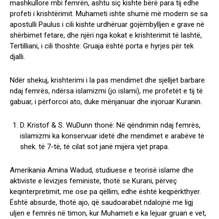
mashkullore mbi femrën, ashtu siç kishte bërë para tij edhe
profeti i krishtërimit. Muhameti ishte shumë më modern se sa
apostulli Paulus i cili kishte urdhëruar gojëmbylljen e grave në
shërbimet fetare, dhe njëri nga kokat e krishterimit të lashtë,
Tertilliani, i cili thoshte: Gruaja është porta e hyrjes për tek
djalli.
Ndër shekuj, krishterimi i la pas mendimet dhe sjelljet barbare
ndaj femrës, ndërsa islamizmi (jo islami), me profetët e tij të
gabuar, i përforcoi ato, duke mënjanuar dhe injoruar Kuranin.
D. Kristof & S. WuDunn thonë: Në qëndrimin ndaj femrës,
islamizmi ka konservuar idetë dhe mendimet e arabëve të
shek. të 7-të, të cilat sot janë mijëra vjet prapa.
Amerikania Amina Wadud, studiuese e teorisë islame dhe
aktiviste e lëvizjes feministe, thotë se Kurani, përveç
keqinterpretimit, me ose pa qëllim, edhe është keqpërkthyer.
Është absurde, thotë ajo, që saudoarabët ndalojnë me ligj
uljen e femrës në timon, kur Muhameti e ka lejuar gruan e vet,