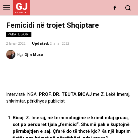
GJ
DRITARE E RE
Femicidi në trojet Shqiptare
PAKATEGORI
2 Janar 2022
Updated:
2 Janar 2022
Nga
Gjin Musa
Intervistë NGA:
PROF. DR. TEUTA BICAJ
me Z. Lekë Imeraj,
shkrimtar, përkthyes publicist.
Bicaj: Z. Imeraj, në terminologjinë e krimit ndaj gruas,
sot po përdoret fjala „femicid“. Shumë pak e kuptojnë
përmbajtjen e saj. Çfarë do të thotë kjo? Ka një kuptim