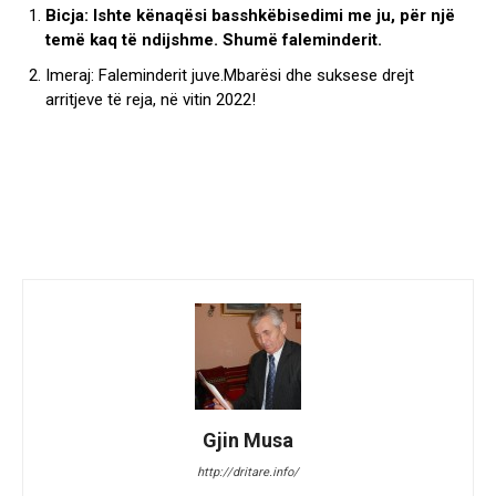
Bicja: Ishte kënaqësi basshkëbisedimi me ju, për një
temë kaq të ndijshme. Shumë faleminderit.
Imeraj: Faleminderit juve.Mbarësi dhe suksese drejt
arritjeve të reja, në vitin 2022!
Gjin Musa
http://dritare.info/