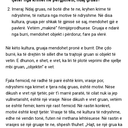
tjetër nga krimet në përgjithësi, ndaj gruas?
Imeraj: Ndaj gruas, në botë dhe te ne, kryhen krime të
ndryshme, të nxitura nga motive të ndryshme. Në disa
kultura, gruaja për shkak të gjinisë së saj, mendohet gjë e
pavlerë. Vetëm „makinë“ fëmijëprodhuese. Gruaja e ndarë
nga burri, mendohet objekt i përdorur, fare pa vlerë.
Në këto kultura, gruaja mendohet pronë e burrit. Dhe çdo
burrë, ka të drejtën të sillet dhe ta trajtojë gruan si objekt të
vetin. E dhunon, e shet, e vret, ka liri të plotë veprimi dhe sjellje
mbi gruan, „objektin“ e vet.
Fjala femicid, në radhë të parë është krim, vrasje por,
ndryshimi nga krimet e tjera ndaj gruas, është motivi. Nëse
dikush e vret një tjetër, për t’i marrë paratë, të cilat nuk ia jep
vullnetarisht, është një vrasje. Nëse dikush e vret gruan, vetëm
se është femër, kemi një rast femicid. Në rastin konkret,
motivi është krejt tjetër. Vrasje të tilla, në kultura të ndryshme,
edhe në vendin tonë, futen në rrethana lehtësuese. Në rastin e
vrasjes së një gruaje te ne, shpesh thuhet: „Hajt, se një grua ka