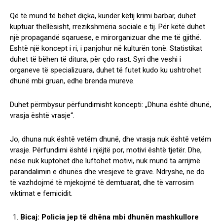
Që të mund të bëhet diçka, kundër këtij krimi barbar, duhet
kuptuar thellësisht, rrezikshmëria sociale e tij. Për këtë duhet
një propagandë sqaruese, e mirorganizuar dhe me të gjithë.
Eshtë një koncept i ri, i panjohur në kulturën tonë. Statistikat
duhet të bëhen të ditura, për çdo rast. Syri dhe veshi i
organeve të specializuara, duhet të futet kudo ku ushtrohet
dhunë mbi gruan, edhe brenda mureve.
Duhet përmbysur përfundimisht koncepti: „Dhuna është dhunë,
vrasja është vrasje“.
Jo, dhuna nuk është vetëm dhunë, dhe vrasja nuk është vetëm
vrasje. Përfundimi është i njëjtë por, motivi është tjetër. Dhe,
nëse nuk kuptohet dhe luftohet motivi, nuk mund ta arrijmë
parandalimin e dhunës dhe vresjeve të grave. Ndryshe, ne do
të vazhdojmë të mjekojmë të demtuarat, dhe të varrosim
viktimat e femicidit.
Bicaj: Policia jep të dhëna mbi dhunën mashkullore