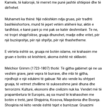
Kamele, të kalorojë, të merret me punë jashtë shtëpisë dhe të
dëfrehet.
Muhameti ka thënë: Një ndëshkim ndja gruas, për tradhti
bashkëshortore, mund të jepet vetëm atëherë kur, aktin e
tardhtisë, e kanë parë jo më pak se katër deshmitarë. Te ne,
në trojet shqipfolëse, gruaja dhunohet, madje edhe vritet, për
një buzëqeshje, për një shpifje, për një thashetheme.
E vërteta është se, gruaja në botën islame, në krahasim me
gruan e botës së krishterë, akoma është në skllavëri.
Melchior Grimm (1723-1807) thotë: Të gjitha gabimet që ne ua
veshim grave, janë vepra të burrave, dhe mbi të gjitha,
rrjedhojë e një edukimi të gabuar. Në ato vende ku shtypet
gruaja, të vetmet zhvillime të suksesshme janë dhuna dhe
terrorizmi. Kulturë, ekonomi dhe civilizim nuk ka. Vendet më të
prapambetura të Europës, aq sa mund të krahasohen me
botën e tretë, janë Shqipëria, Kosova, Maqedonia dhe Bosnja.
Shoqëria në këto vende është tejet e burrëzuar. Gruazimi