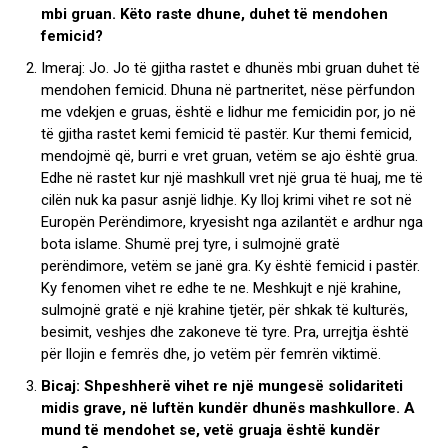
mbi gruan. Këto raste dhune, duhet të mendohen
femicid?
Imeraj: Jo. Jo të gjitha rastet e dhunës mbi gruan duhet të
mendohen femicid. Dhuna në partneritet, nëse përfundon
me vdekjen e gruas, është e lidhur me femicidin por, jo në
të gjitha rastet kemi femicid të pastër. Kur themi femicid,
mendojmë që, burri e vret gruan, vetëm se ajo është grua.
Edhe në rastet kur një mashkull vret një grua të huaj, me të
cilën nuk ka pasur asnjë lidhje. Ky lloj krimi vihet re sot në
Europën Perëndimore, kryesisht nga azilantët e ardhur nga
bota islame. Shumë prej tyre, i sulmojnë gratë
perëndimore, vetëm se janë gra. Ky është femicid i pastër.
Ky fenomen vihet re edhe te ne. Meshkujt e një krahine,
sulmojnë gratë e një krahine tjetër, për shkak të kulturës,
besimit, veshjes dhe zakoneve të tyre. Pra, urrejtja është
për llojin e femrës dhe, jo vetëm për femrën viktimë.
Bicaj: Shpeshherë vihet re një mungesë solidariteti
midis grave, në luftën kundër dhunës mashkullore. A
mund të mendohet se, vetë gruaja është kundër