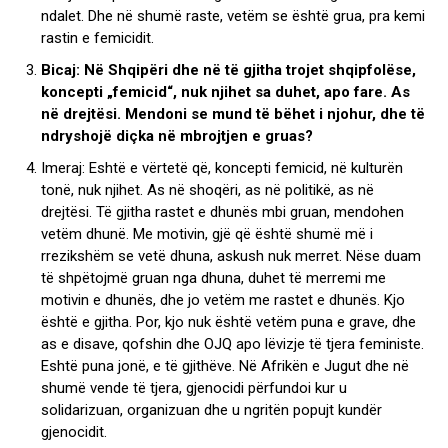
ndalet. Dhe në shumë raste, vetëm se është grua, pra kemi
rastin e femicidit.
Bicaj: Në Shqipëri dhe në të gjitha trojet shqipfolëse,
koncepti „femicid“, nuk njihet sa duhet, apo fare. As
në drejtësi. Mendoni se mund të bëhet i njohur, dhe të
ndryshojë diçka në mbrojtjen e gruas?
Imeraj: Eshtë e vërtetë që, koncepti femicid, në kulturën
tonë, nuk njihet. As në shoqëri, as në politikë, as në
drejtësi. Të gjitha rastet e dhunës mbi gruan, mendohen
vetëm dhunë. Me motivin, gjë që është shumë më i
rrezikshëm se vetë dhuna, askush nuk merret. Nëse duam
të shpëtojmë gruan nga dhuna, duhet të merremi me
motivin e dhunës, dhe jo vetëm me rastet e dhunës. Kjo
është e gjitha. Por, kjo nuk është vetëm puna e grave, dhe
as e disave, qofshin dhe OJQ apo lëvizje të tjera feministe.
Eshtë puna jonë, e të gjithëve. Në Afrikën e Jugut dhe në
shumë vende të tjera, gjenocidi përfundoi kur u
solidarizuan, organizuan dhe u ngritën popujt kundër
gjenocidit.