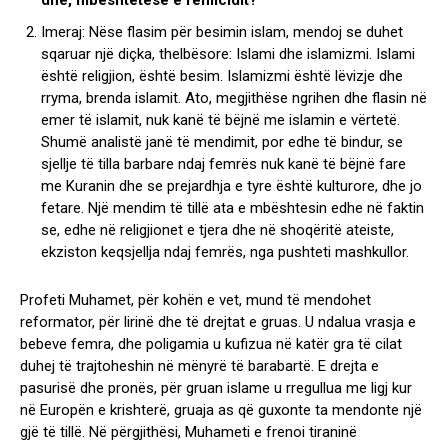
dhe, mbështetëse e femicidit?
Imeraj: Nëse flasim për besimin islam, mendoj se duhet
sqaruar një diçka, thelbësore: Islami dhe islamizmi. Islami
është religjion, është besim. Islamizmi është lëvizje dhe
rryma, brenda islamit. Ato, megjithëse ngrihen dhe flasin në
emer të islamit, nuk kanë të bëjnë me islamin e vërtetë.
Shumë analistë janë të mendimit, por edhe të bindur, se
sjellje të tilla barbare ndaj femrës nuk kanë të bëjnë fare
me Kuranin dhe se prejardhja e tyre është kulturore, dhe jo
fetare. Një mendim të tillë ata e mbështesin edhe në faktin
se, edhe në religjionet e tjera dhe në shoqëritë ateiste,
ekziston keqsjellja ndaj femrës, nga pushteti mashkullor.
Profeti Muhamet, për kohën e vet, mund të mendohet
reformator, për lirinë dhe të drejtat e gruas. U ndalua vrasja e
bebeve femra, dhe poligamia u kufizua në katër gra të cilat
duhej të trajtoheshin në mënyrë të barabartë. E drejta e
pasurisë dhe pronës, për gruan islame u rregullua me ligj kur
në Europën e krishterë, gruaja as që guxonte ta mendonte një
gjë të tillë. Në përgjithësi, Muhameti e frenoi tiraninë