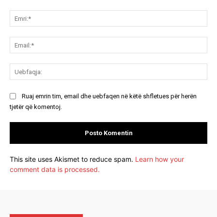
Koment:
Emr
Ema
Ue
Ruaj emrin tim, email dhe uebfaqen në këtë shfletues për herën
tjetër që komentoj.
This site uses Akismet to reduce spam.
Learn how your
comment data is processed.