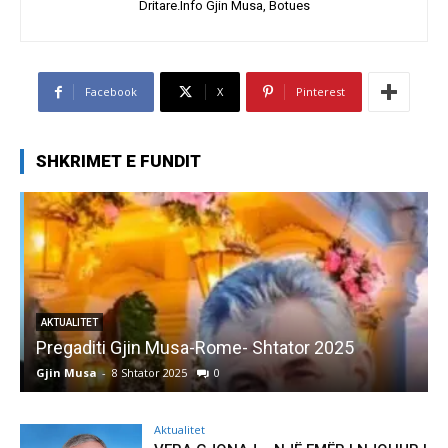
Dritare.Info Gjin Musa, Botues
Facebook
X
Pinterest
SHKRIMET E FUNDIT
AKTUALITET
Pregaditi Gjin Musa-Rome- Shtator 2025
Gjin Musa
-
8 Shtator 2025
0
G
Aktualitet