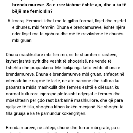
brenda mureve. Sa e rrezkishme është ajo, dhe a ka të
bëjë me femicidin?
Imeraj: Femicidi lidhet me të gjitha format, llojet dhe mjetet
e dhunës, mbi femrën. Dhuna e brendamureve, është njëra
ndër llojet më të njohura dhe më të rrezikshme të dhunës
mbi gruan.
Dhuna mashkullore mbi femrën, në të shumtën e rasteve,
kryhet jashtë syrit dhe veshit të shoqërisë, në vende të
fshehta dhe prapaskena. Më tipikja nga këto është dhuna e
brendamureve. Dhuna e brendamureve mbi gruan, shfaqet në
intensitetin e saj më të lartë, në ato nacione dhe kultura ku
pabarazia midis mashkullit dhe femrës është e cilësuar, ku
normat kulturore injorojnë plotësisht ndjenjat e femrës dhe
mbështesin për çdo rast barbarinë mashkullore, dhe që para
sjelljeve të tilla, shoqëria kthen kokën mënjanë. Në shoqëri të
tilla gruaja e ka të pamundur kokëngritjen.
Brenda mureve, në shtëpi, dhunë dhe terror mbi gratë, pa u