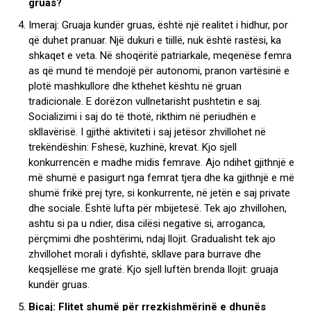
gruas?
Imeraj: Gruaja kundër gruas, është një realitet i hidhur, por
që duhet pranuar. Një dukuri e tiillë, nuk është rastësi, ka
shkaqet e veta. Në shoqëritë patriarkale, meqenëse femra
as që mund të mendojë për autonomi, pranon vartësinë e
plotë mashkullore dhe kthehet kështu në gruan
tradicionale. E dorëzon vullnetarisht pushtetin e saj.
Socializimi i saj do të thotë, rikthim në periudhën e
skllavërisë. I gjithë aktiviteti i saj jetësor zhvillohet në
trekëndëshin: Fshesë, kuzhinë, krevat. Kjo sjell
konkurrencën e madhe midis femrave. Ajo ndihet gjithnjë e
më shumë e pasigurt nga femrat tjera dhe ka gjithnjë e më
shumë frikë prej tyre, si konkurrente, në jetën e saj private
dhe sociale. Është lufta për mbijetesë. Tek ajo zhvillohen,
ashtu si pa u ndier, disa cilësi negative si, arroganca,
përçmimi dhe poshtërimi, ndaj llojit. Gradualisht tek ajo
zhvillohet morali i dyfishtë, skllave para burrave dhe
keqsjellëse me gratë. Kjo sjell luftën brenda llojit: gruaja
kundër gruas.
Bicaj: Flitet shumë për rrezkishmërinë e dhunës