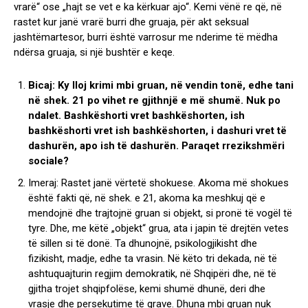
vrarë“ ose „hajt se vet e ka kërkuar ajo“. Kemi vënë re që, në
rastet kur janë vrarë burri dhe gruaja, për akt seksual
jashtëmartesor, burri është varrosur me nderime të mëdha
ndërsa gruaja, si një bushtër e keqe.
Bicaj: Ky lloj krimi mbi gruan, në vendin tonë, edhe tani
në shek. 21 po vihet re gjithnjë e më shumë. Nuk po
ndalet. Bashkëshorti vret bashkëshorten, ish
bashkëshorti vret ish bashkëshorten, i dashuri vret të
dashurën, apo ish të dashurën. Paraqet rrezikshmëri
sociale?
Imeraj: Rastet janë vërtetë shokuese. Akoma më shokues
është fakti që, në shek. e 21, akoma ka meshkuj që e
mendojnë dhe trajtojnë gruan si objekt, si pronë të vogël të
tyre. Dhe, me këtë „objekt“ grua, ata i japin të drejtën vetes
të sillen si të donë. Ta dhunojnë, psikologjikisht dhe
fizikisht, madje, edhe ta vrasin. Në këto tri dekada, në të
ashtuquajturin regjim demokratik, në Shqipëri dhe, në të
gjitha trojet shqipfolëse, kemi shumë dhunë, deri dhe
vrasje dhe persekutime të grave. Dhuna mbi gruan nuk