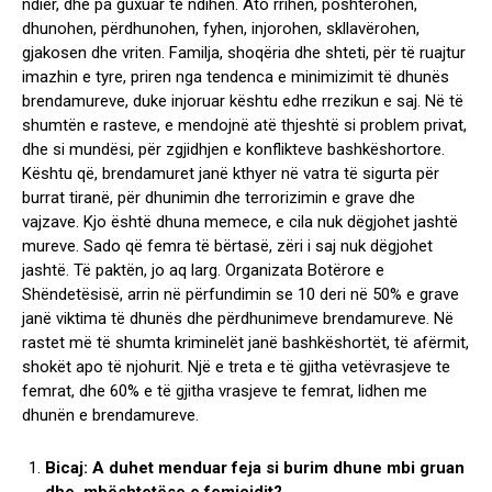
ndier, dhe pa guxuar të ndihen. Ato rrihen, poshtërohen,
dhunohen, përdhunohen, fyhen, injorohen, skllavërohen,
gjakosen dhe vriten. Familja, shoqëria dhe shteti, për të ruajtur
imazhin e tyre, priren nga tendenca e minimizimit të dhunës
brendamureve, duke injoruar kështu edhe rrezikun e saj. Në të
shumtën e rasteve, e mendojnë atë thjeshtë si problem privat,
dhe si mundësi, për zgjidhjen e konflikteve bashkëshortore.
Kështu që, brendamuret janë kthyer në vatra të sigurta për
burrat tiranë, për dhunimin dhe terrorizimin e grave dhe
vajzave. Kjo është dhuna memece, e cila nuk dëgjohet jashtë
mureve. Sado që femra të bërtasë, zëri i saj nuk dëgjohet
jashtë. Të paktën, jo aq larg. Organizata Botërore e
Shëndetësisë, arrin në përfundimin se 10 deri në 50% e grave
janë viktima të dhunës dhe përdhunimeve brendamureve. Në
rastet më të shumta kriminelët janë bashkëshortët, të afërmit,
shokët apo të njohurit. Një e treta e të gjitha vetëvrasjeve te
femrat, dhe 60% e të gjitha vrasjeve te femrat, lidhen me
dhunën e brendamureve.
Bicaj: A duhet menduar feja si burim dhune mbi gruan