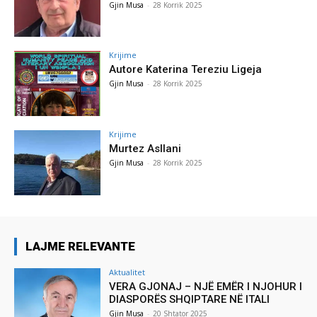
Gjin Musa
-
28 Korrik 2025
Krijime
Autore Katerina Tereziu Ligeja
Gjin Musa
-
28 Korrik 2025
Krijime
Murtez Asllani
Gjin Musa
-
28 Korrik 2025
LAJME RELEVANTE
Aktualitet
VERA GJONAJ – NJË EMËR I NJOHUR I
DIASPORËS SHQIPTARE NË ITALI
Gjin Musa
-
20 Shtator 2025