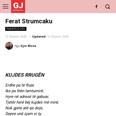
GJ
DRITARE E RE
Ferat Strumcaku
PAKATEGORI
12 Dhjetor 2020
Updated:
12 Dhjetor 2020
Nga
Gjin Musa
KUJDES RRUGËN
Erdhe pa të ftuar,
Ike pa thën lamtumirë,
Hyre në adresë të gabuar,
Tjetër herë bëj kujdes më mirë,
Nuk gjete atë qe doje,
Sepse unë sjam si ty,