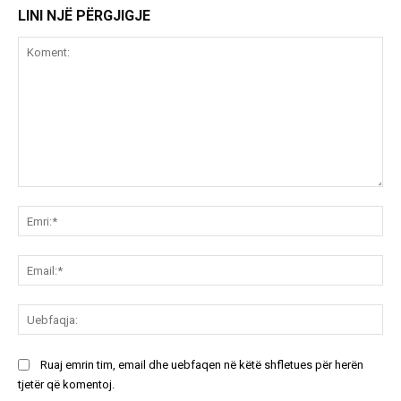
LINI NJË PËRGJIGJE
Koment:
Emr
Ema
Ue
Ruaj emrin tim, email dhe uebfaqen në këtë shfletues për herën
tjetër që komentoj.