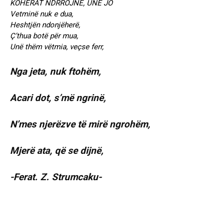
KOHËRAT NDRROJNË, UNË JO
Vetminë nuk e dua,
Heshtjën ndonjëherë,
Ç’thua botë për mua,
Unë thëm vëtmia, veçse ferr,
Nga jeta, nuk ftohëm,
Acari dot, s’më ngrinë,
N’mes njerëzve të mirë ngrohëm,
Mjerë ata, që se dijnë,
-Ferat. Z. Strumcaku-