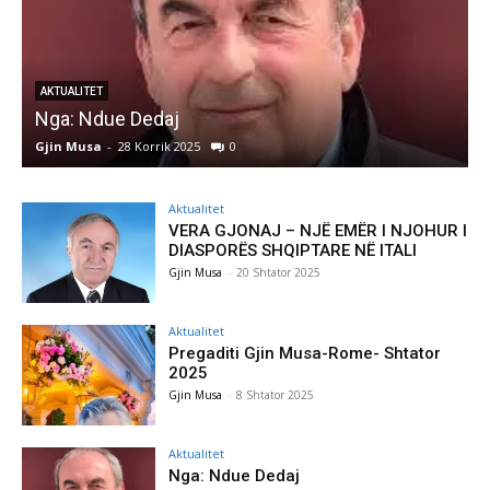
AKTUALITET
Nga: Ndue Dedaj
A
Gjin Musa
-
28 Korrik 2025
0
G
Aktualitet
VERA GJONAJ – NJË EMËR I NJOHUR I
DIASPORËS SHQIPTARE NË ITALI
Gjin Musa
-
20 Shtator 2025
Aktualitet
Pregaditi Gjin Musa-Rome- Shtator
2025
Gjin Musa
-
8 Shtator 2025
Aktualitet
Nga: Ndue Dedaj