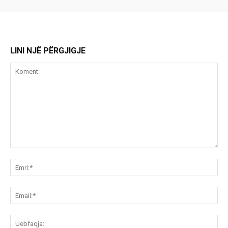
LINI NJË PËRGJIGJE
Koment:
Emr
Ema
Ue