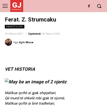
GJ
DRITARE E RE
Ferat. Z. Strumcaku
PAKATEGORI
18 Shkurt 2021
Updated:
18 Shkurt 2021
Nga
Gjin Musa
VET HISTORIA
Mallkue qoftë ai gjak shqipëtari,
Që mund të shkelë mbi gjak të njomë,
Mallkue qoftë ai birë tradhetari,