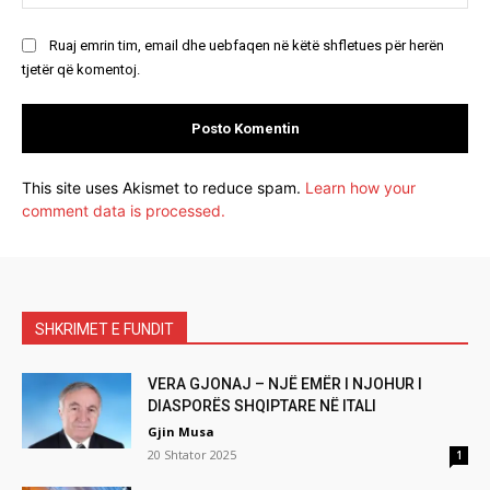
Ruaj emrin tim, email dhe uebfaqen në këtë shfletues për herën
tjetër që komentoj.
This site uses Akismet to reduce spam.
Learn how your
comment data is processed.
SHKRIMET E FUNDIT
VERA GJONAJ – NJË EMËR I NJOHUR I
DIASPORËS SHQIPTARE NË ITALI
Gjin Musa
20 Shtator 2025
1