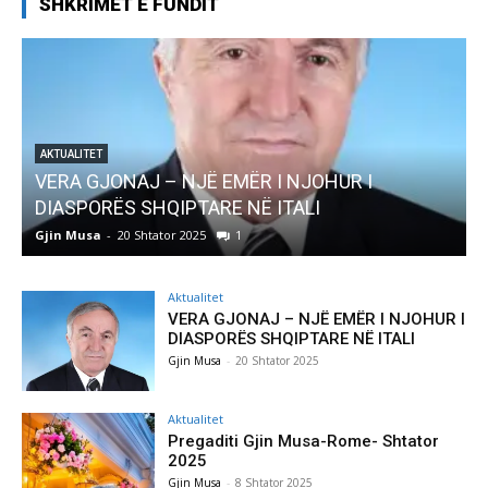
SHKRIMET E FUNDIT
JOHUR I
AKTUALITET
LI
Pregaditi Gjin Musa-Rome- Shtator 
Gjin Musa
-
8 Shtator 2025
0
Aktualitet
VERA GJONAJ – NJË EMËR I NJOHUR I
DIASPORËS SHQIPTARE NË ITALI
Gjin Musa
-
20 Shtator 2025
Aktualitet
Pregaditi Gjin Musa-Rome- Shtator
2025
Gjin Musa
-
8 Shtator 2025