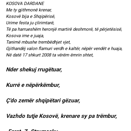
KOSOVA DARDANE
Me ty gjithmonë krenar,
Kosovë bija e Shqipërisë,
Urime festa ju çlirimtarë,
Të pa harrueshëm heronjë martirë deshmorë, të përjetësisë,
Kosova ime e juaja,
Tanimë mbushe trembëdhjet vjet,
Gjithandëj valon flamuri verdh e kaltër, nëpër vendët e huaja,
Në datë 17 shkurt 2008 ta vërëm ëmrin shtet,
Nder shekuj rrugëtuar,
Kurrė e nëpërkëmbur,
Ç‘do zemër shqipëtari gëzuar,
Vazhdo tutje Kosovë, krenare sy pa trëmbur,