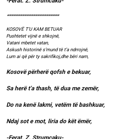
-Ferat. Z. Strumcaku-
“”””””””””””””””””””””””
KOSOVË T’U KAM BETUAR
Pushtetet vijnë e shkojnë,
Vatani mbetet vatan,
Askush historinë s’mund të t’a ndrrojnë,
Lum ai që për ty sakrifikoj,dhe bëri nam,
Kosovë përherë qofsh e bekuar,
Sa herë t’a thash, të dua me zemër,
Do na kenë lakmi, vetëm të bashkuar,
Ndaj sot e mot, liria do kët ëmër,
-Ferat. Z. Strumcaku-