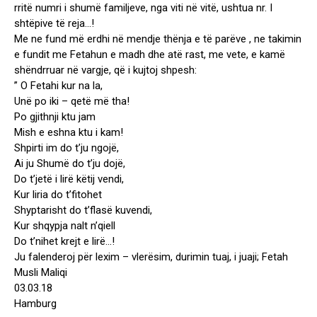
rritë numri i shumë familjeve, nga viti në vitë, ushtua nr. I
shtëpive të reja…!
Me ne fund më erdhi në mendje thënja e të parëve , ne takimin
e fundit me Fetahun e madh dhe atë rast, me vete, e kamë
shëndrruar në vargje, që i kujtoj shpesh:
” O Fetahi kur na la,
Unë po iki – qetë më tha!
Po gjithnji ktu jam
Mish e eshna ktu i kam!
Shpirti im do t’ju ngojë,
Ai ju Shumë do t’ju dojë,
Do t’jetë i lirë këtij vendi,
Kur liria do t’fitohet
Shyptarisht do t’flasë kuvendi,
Kur shqypja nalt n’qiell
Do t’nihet krejt e lirë…!
Ju falenderoj për lexim – vlerësim, durimin tuaj, i juaji; Fetah
Musli Maliqi
03.03.18
Hamburg