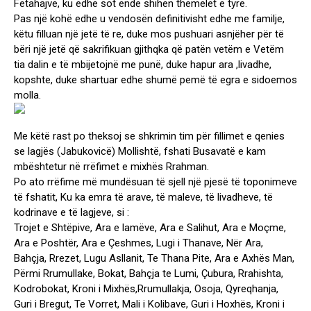
Fetahajve, ku edhe sot ende shihen themelet e tyre.
Pas një kohë edhe u vendosën definitivisht edhe me familje,
këtu filluan një jetë të re, duke mos pushuari asnjëher për të
bëri një jetë që sakrifikuan gjithqka që patën vetëm e Vetëm
tia dalin e të mbijetojnë me punë, duke hapur ara ,livadhe,
kopshte, duke shartuar edhe shumë pemë të egra e sidoemos
molla.
Me këtë rast po theksoj se shkrimin tim për fillimet e qenies
se lagjës (Jabukovicë) Mollishtë, fshati Busavatë e kam
mbështetur në rrëfimet e mixhës Rrahman.
Po ato rrëfime më mundësuan të sjell një pjesë të toponimeve
të fshatit, Ku ka emra të arave, të maleve, të livadheve, të
kodrinave e të lagjeve, si :
Trojet e Shtëpive, Ara e lamëve, Ara e Salihut, Ara e Moçme,
Ara e Poshtër, Ara e Çeshmes, Lugi i Thanave, Nër Ara,
Bahçja, Rrezet, Lugu Asllanit, Te Thana Pite, Ara e Axhës Man,
Përmi Rrumullake, Bokat, Bahçja te Lumi, Çubura, Rrahishta,
Kodrobokat, Kroni i Mixhës,Rrumullakja, Osoja, Qyreqhanja,
Guri i Bregut, Te Vorret, Mali i Kolibave, Guri i Hoxhës, Kroni i