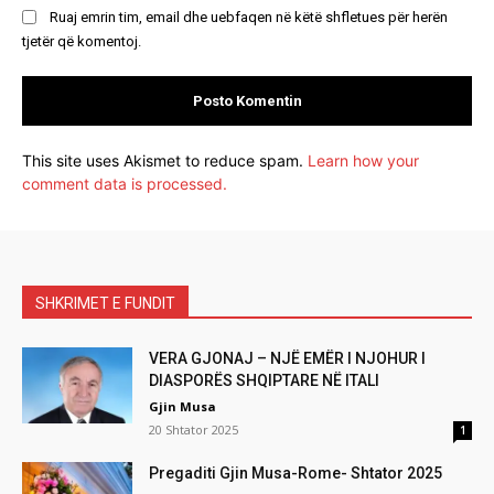
Ruaj emrin tim, email dhe uebfaqen në këtë shfletues për herën
tjetër që komentoj.
This site uses Akismet to reduce spam.
Learn how your
comment data is processed.
SHKRIMET E FUNDIT
VERA GJONAJ – NJË EMËR I NJOHUR I
DIASPORËS SHQIPTARE NË ITALI
Gjin Musa
20 Shtator 2025
1
Pregaditi Gjin Musa-Rome- Shtator 2025