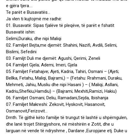
e gjëra tjera….
Te parët e Busavatës…
Ja vlen ti kujtojmë me radhë:
01. Busavatë: Sipas fjalëve të pleqëve, të parët e fshatit
Busavatë ishin:
Selimi,Duraku, dhe nipi Maliqi
02. Familjet Bejta,me djemët: Shahini, Nazifi, Avdili, Selimi,
Bislimi, Sefedini
03. Familjt Duli me djemët: Agushi, Qerimi, Zeneli
04. Familjet Gjela; Ademi, Imeri, Gjela
05. Familjet Fetahajve; Ajeti, Kadria, Tahiri, Osmani – (Ajeti;
Bellka, Fetahu, Maliqi, Bajrami,) – (Fetahu: Rrahmani, Duraku,
Mehmeti, Jahiu, Musliu dhe nipi Hasani ) – ( Maliqi; Asllani,
Kadriu,Shefkiu,Hamdiu) – (Bajrami; Mexhiti,Ramizi, Hakiu)
06. Familjet Osmani; Deliu, Ramadani,Sejda, Ibishanja
07. Familjet Makreshi: Zekovit, Hyskovit, Hasanovit,
Osmanovit,Ferizovit…
Dmth. Të gjithë këto familje të trungut të lashtë u shpërngulen,
dhe lanë trojet Stërgjyshore, në mëshirën e Zotit, dhe u
larguan në vende të ndryshme , Dardane ,Europjane etj. Duke u