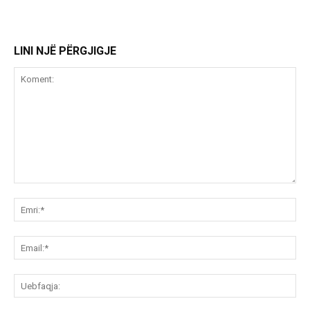
LINI NJË PËRGJIGJE
Koment:
Emr
Ema
Ue