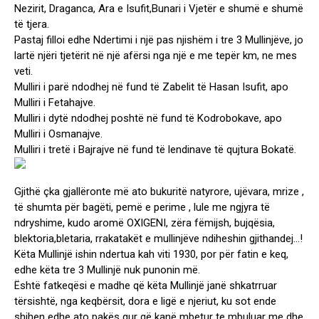
Nezirit, Draganca, Ara e Isufit,Bunari i Vjetër e shumë e shumë
të tjera.
Pastaj filloi edhe Ndertimi i një pas njishëm i tre 3 Mullinjëve, jo
lartë njëri tjetërit në një afërsi nga një e me tepër km, ne mes
veti.
Mulliri i parë ndodhej në fund të Zabelit të Hasan Isufit, apo
Mulliri i Fetahajve.
Mulliri i dytë ndodhej poshtë në fund të Kodrobokave, apo
Mulliri i Osmanajve.
Mulliri i tretë i Bajrajve në fund të lendinave të qujtura Bokatë.
Gjithë çka gjallëronte më ato bukuritë natyrore, ujëvara, mrize ,
të shumta për bagëti, pemë e perime , lule me ngjyra të
ndryshime, kudo aromë OXIGENI, zëra fëmijsh, bujqësia,
blektoria,bletaria, rrakatakët e mullinjëve ndiheshin gjithandej…!
Këta Mullinjë ishin ndertua kah viti 1930, por për fatin e keq,
edhe këta tre 3 Mullinjë nuk punonin më.
Është fatkeqësi e madhe që këta Mullinjë janë shkatrruar
tërsishtë, nga keqbërsit, dora e ligë e njeriut, ku sot ende
shihen edhe ato pakës gur që kanë mbetur te mbuluar me dhe