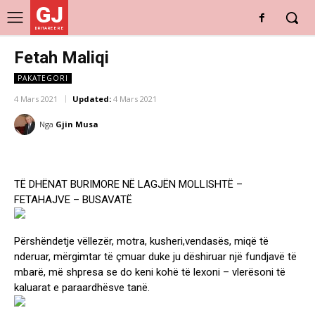
GJ
DRITARE E RE
Fetah Maliqi
PAKATEGORI
4 Mars 2021
Updated:
4 Mars 2021
Nga
Gjin Musa
TË DHËNAT BURIMORE NË LAGJËN MOLLISHTË –
FETAHAJVE – BUSAVATË
Përshëndetje vëllezër, motra, kusheri,vendasës, miqë të
nderuar, mërgimtar të çmuar duke ju dëshiruar një fundjavë të
mbarë, më shpresa se do keni kohë të lexoni – vlerësoni të
kaluarat e paraardhësve tanë.