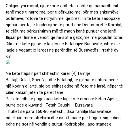
Obligim yni moral, njerëzor e atdhetar është që paraardhësit
tanë mos ti harrojmë, por ti përkujtojmë, për mes shkrimëve,
botimeve, fotove të ndryshime, që brezi i ri te ketë sadopakë
njohuri për ta, e ti nderojmë të parët dhe Dëshmorët e Kombit,
të cilët me përkushtimin më të madh kanë punuar dhe janë
flijuar për lirinë e vendit, që ne sot e gëzojmë me popullin tonë.
Dikur në këtë pjesë të lagjës se Fetahajve Busavatë, ishte një
lagje e veqant jo largët ne perëndim të Busavatës , rrethë dy
km.
Në këtë hapsir përfshihëshin karër (4) familje:
Bejtajt, Dulajt, Sherifajt dhe Fetahajt, të gjitha të shtrira nënë
një kodrin e lartë, siq po shihët edhe në foto më lartë, nëpër të
cilën kaluan jetën të parët tanë.
Për atë edhe e pagëzuan këtë lagje me emrin e Fetah Ajetit,
burrë ode e kuvendi , Fetah Çaushi – Busavata.
Thuhet se para 160-80 vjetësh , disa familje Busavatase
ndërtuan mure strehimi dhe disa tëbane për bagëti, siq e dien
edhe ne sot në vendin e qujtur Kodroboka , apo stanët e