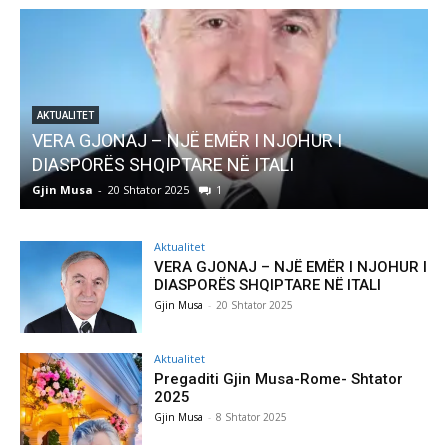
I
AKTUALITET
Pregaditi Gjin Musa-Rome- Shtator 2025
Gjin Musa
-
8 Shtator 2025
0
Aktualitet
VERA GJONAJ – NJË EMËR I NJOHUR I
DIASPORËS SHQIPTARE NË ITALI
Gjin Musa
-
20 Shtator 2025
Aktualitet
Pregaditi Gjin Musa-Rome- Shtator
2025
Gjin Musa
-
8 Shtator 2025